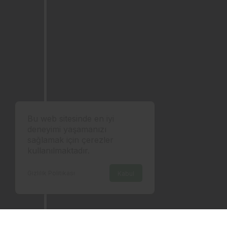
Bu web sitesinde en iyi
deneyimi yaşamanızı
sağlamak için çerezler
kullanılmaktadır.
Gizlilik Politikası
Kabul