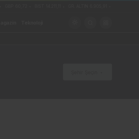
GBP
60,72
BIST
14.211,11
GR. ALTIN
6.905,91
agazin
Teknoloji
Gündüz Modu
Şehir Şeçin
Gündüz modunu seçin.
Gece Modu
Gece modunu seçin.
Sistem Modu
Sistem modunu seçin.