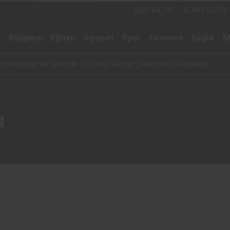
USD
44,76
EURO
52,79
m
Bölgesel
Eğitim
Siyaset
Spor
Ekonomi
Sağlık
M
 Hesapları Bir Gecede YP Oldu! Dikkat Çeken İsim Değişikliği
u