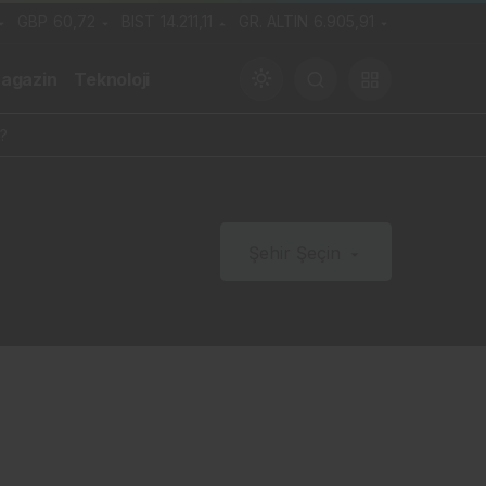
GBP
60,72
BIST
14.211,11
GR. ALTIN
6.905,91
agazin
Teknoloji
?
Gündüz Modu
Şehir Şeçin
Gündüz modunu seçin.
Gece Modu
Gece modunu seçin.
Sistem Modu
Sistem modunu seçin.