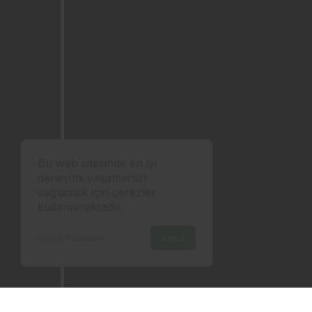
Bu web sitesinde en iyi
deneyimi yaşamanızı
sağlamak için çerezler
kullanılmaktadır.
Gizlilik Politikası
Kabul