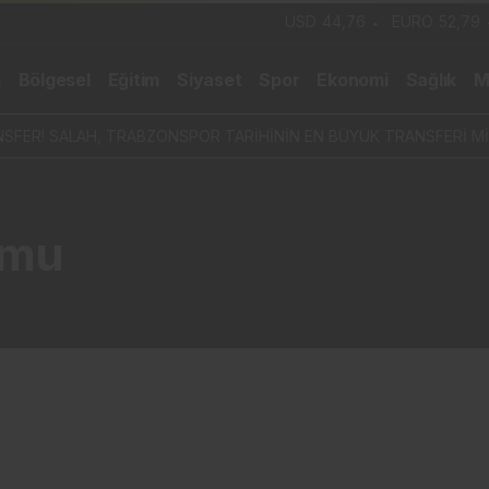
USD
44,76
EURO
52,79
m
Bölgesel
Eğitim
Siyaset
Spor
Ekonomi
Sağlık
M
SFER! SALAH, TRABZONSPOR TARİHİNİN EN BÜYÜK TRANSFERİ Mİ
umu