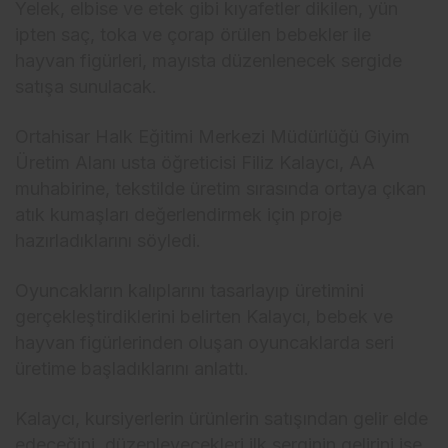
Yelek, elbise ve etek gibi kıyafetler dikilen, yün
ipten saç, toka ve çorap örülen bebekler ile
hayvan figürleri, mayısta düzenlenecek sergide
satışa sunulacak.
Ortahisar Halk Eğitimi Merkezi Müdürlüğü Giyim
Üretim Alanı usta öğreticisi Filiz Kalaycı, AA
muhabirine, tekstilde üretim sırasında ortaya çıkan
atık kumaşları değerlendirmek için proje
hazırladıklarını söyledi.
Oyuncakların kalıplarını tasarlayıp üretimini
gerçekleştirdiklerini belirten Kalaycı, bebek ve
hayvan figürlerinden oluşan oyuncaklarda seri
üretime başladıklarını anlattı.
Kalaycı, kursiyerlerin ürünlerin satışından gelir elde
edeceğini, düzenleyecekleri ilk serginin gelirini ise