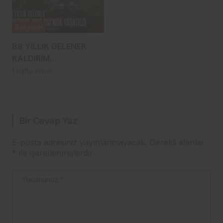
Bölgesel
88 YILLIK GELENEK
KALDIRIM
YAYLASI’NDA YENİDEN
1 hafta önce
HAYAT BULDU
Bir Cevap Yaz
E-posta adresiniz yayınlanmayacak.
Gerekli alanlar
*
ile işaretlenmişlerdir
Yorumunuz
*