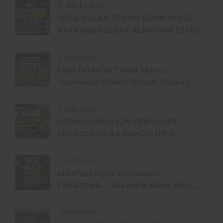
31 dakika önce
İDDİA: SALAH TRANSFERİNİN PERDE
ARKASINDA BERAT ALBAYRAK ETKİSİ
3 saat önce
Fatih Tekke’ye Tehdit İddiası:
“İsterseniz Abdest Alayım, Kafama
Sıkın”
4 saat önce
FINDIK HASADI İÇİN GERİ SAYIM!
TRABZON’DA İLK BAHÇELERE 8
AĞUSTOS’TA GİRİLECEK
5 saat önce
MISIR’IN KÜÇÜK KÖYÜNDEN
TRABZON’A… SALAH’IN İNANILMAZ
HİKÂYESİ BAŞLIYOR
1 hafta önce