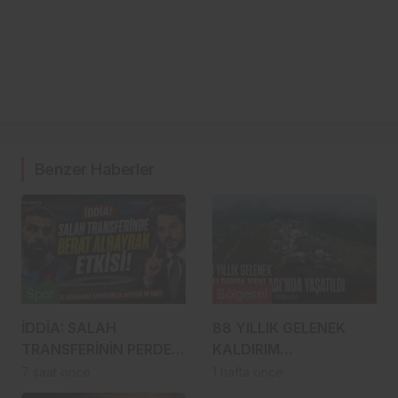
Benzer Haberler
Spor
Bölgesel
İDDİA: SALAH
88 YILLIK GELENEK
TRANSFERİNİN PERDE
KALDIRIM
ARKASINDA BERAT
YAYLASI’NDA YENİDEN
7 saat önce
1 hafta önce
ALBAYRAK ETKİSİ
HAYAT BULDU