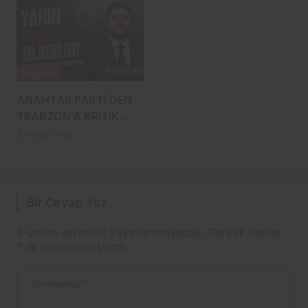
Bölgesel
ANAHTAR PARTİ’DEN
TRABZON’A KRİTİK
UYARI: “YARIN ÇOK
2 hafta önce
GEÇ OLABİLİR”
Bir Cevap Yaz
E-posta adresiniz yayınlanmayacak.
Gerekli alanlar
*
ile işaretlenmişlerdir
Yorumunuz
*