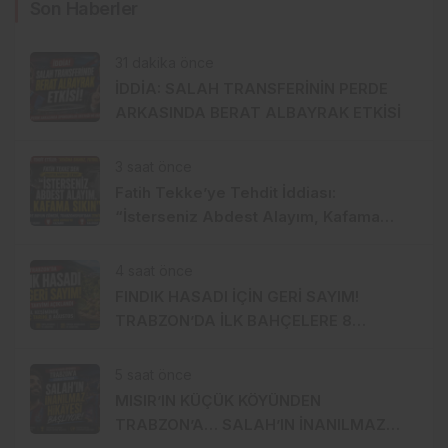
Son Haberler
31 dakika önce
İDDİA: SALAH TRANSFERİNİN PERDE
ARKASINDA BERAT ALBAYRAK ETKİSİ
3 saat önce
Fatih Tekke’ye Tehdit İddiası:
“İsterseniz Abdest Alayım, Kafama
Sıkın”
4 saat önce
FINDIK HASADI İÇİN GERİ SAYIM!
TRABZON’DA İLK BAHÇELERE 8
AĞUSTOS’TA GİRİLECEK
5 saat önce
MISIR’IN KÜÇÜK KÖYÜNDEN
TRABZON’A… SALAH’IN İNANILMAZ