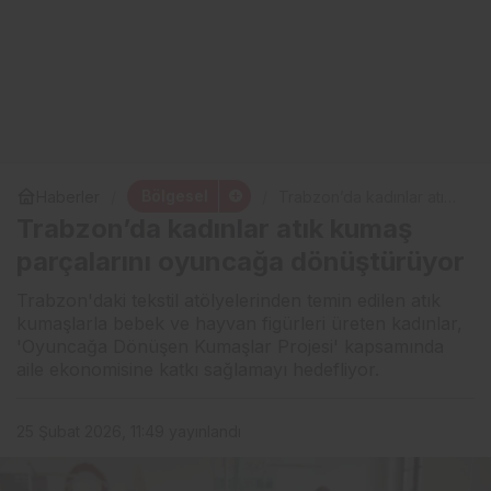
Bölgesel
Haberler
Trabzon’da kadınlar atık
kumaş parçalarını
Trabzon’da kadınlar atık kumaş
oyuncağa dönüştürüyor
parçalarını oyuncağa dönüştürüyor
Trabzon'daki tekstil atölyelerinden temin edilen atık
kumaşlarla bebek ve hayvan figürleri üreten kadınlar,
'Oyuncağa Dönüşen Kumaşlar Projesi' kapsamında
aile ekonomisine katkı sağlamayı hedefliyor.
25 Şubat 2026, 11:49
yayınlandı