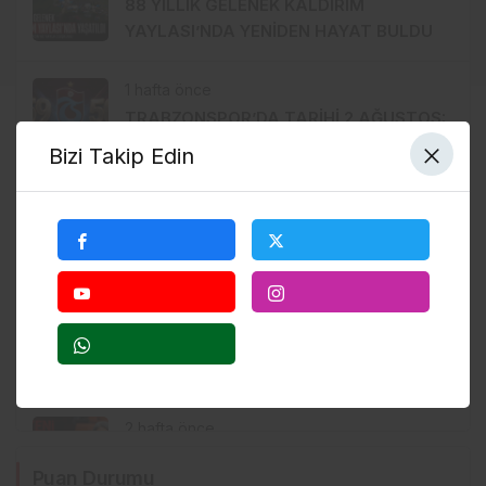
88 YILLIK GELENEK KALDIRIM
YAYLASI’NDA YENİDEN HAYAT BULDU
1 hafta önce
TRABZONSPOR’DA TARİHİ 2 AĞUSTOS:
İKİ BÜYÜK GURUR BİRLİKTE
Bizi Takip Edin
KUTLANACAK
1 hafta önce
MHP ORTAHİSAR’DA AKKOÇ’LA
DEVAM: GÖZLER 15 AĞUSTOS’A
ÇEVRİLDİ
1 hafta önce
İSTANBUL’DA TRABZONSPOR İÇİN 61
BİN FORMALIK SEFERBERLİK!
2 hafta önce
Trabzon Milletvekili Sibel Suiçmez
Puan Durumu
CHP’den istifa etti