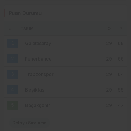
Trabzon Milletvekili Sibel Suiçmez
Puan Durumu
CHP’den istifa etti
#
TAKIM
O
P
2 hafta önce
ANAHTAR PARTİ’DEN TRABZON’A
1
Galatasaray
29
68
KRİTİK UYARI: “YARIN ÇOK GEÇ
OLABİLİR”
2
Fenerbahçe
29
66
3
Trabzonspor
29
64
4
Beşiktaş
29
55
5
Başakşehir
29
47
Detaylı Sıralama