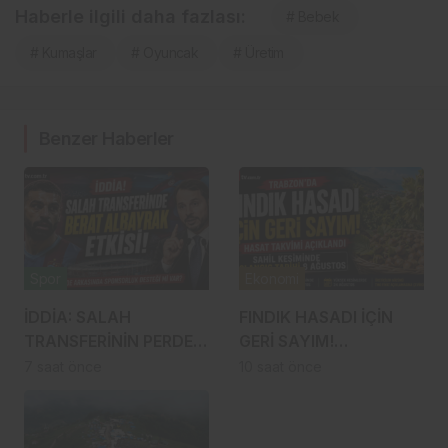
Haberle ilgili daha fazlası:
# Bebek
# Kumaşlar
# Oyuncak
# Üretim
Benzer Haberler
Spor
Ekonomi
İDDİA: SALAH
FINDIK HASADI İÇİN
TRANSFERİNİN PERDE
GERİ SAYIM!
ARKASINDA BERAT
TRABZON’DA İLK
7 saat önce
10 saat önce
ALBAYRAK ETKİSİ
BAHÇELERE 8
AĞUSTOS’TA
GİRİLECEK