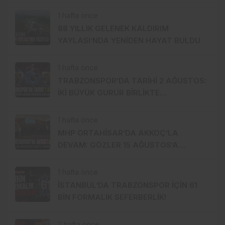
HİKÂYESİ BAŞLIYOR
1 hafta önce
88 YILLIK GELENEK KALDIRIM
YAYLASI’NDA YENİDEN HAYAT BULDU
1 hafta önce
TRABZONSPOR’DA TARİHİ 2 AĞUSTOS:
İKİ BÜYÜK GURUR BİRLİKTE
KUTLANACAK
1 hafta önce
MHP ORTAHİSAR’DA AKKOÇ’LA
DEVAM: GÖZLER 15 AĞUSTOS’A
ÇEVRİLDİ
1 hafta önce
İSTANBUL’DA TRABZONSPOR İÇİN 61
BİN FORMALIK SEFERBERLİK!
2 hafta önce