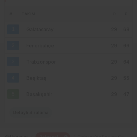
#
TAKIM
O
P
2 hafta önce
ANAHTAR PARTİ’DEN TRABZON’A
1
Galatasaray
29
68
KRİTİK UYARI: “YARIN ÇOK GEÇ
OLABİLİR”
2
Fenerbahçe
29
66
3
Trabzonspor
29
64
4
Beşiktaş
29
55
5
Başakşehir
29
47
Detaylı Sıralama
Bölgesel
Haberler
Trabzon’da Başkan Genç