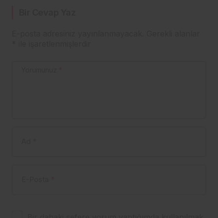
Bir Cevap Yaz
E-posta adresiniz yayınlanmayacak.
Gerekli alanlar
*
ile işaretlenmişlerdir
Yorumunuz
*
Ad
*
E-Posta
*
Bir dahaki sefere yorum yaptığımda kullanılmak