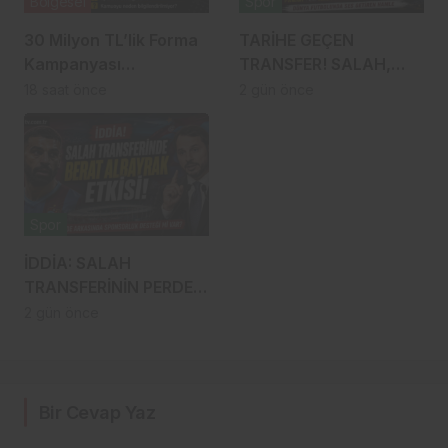
Bölgesel
Spor
30 Milyon TL’lik Forma
TARİHE GEÇEN
Kampanyası
TRANSFER! SALAH,
Gündemde: Ahmet
TRABZONSPOR
18 saat önce
2 gün önce
Metin Genç Bu Bedeli
TARİHİNİN EN BÜYÜK
Cebinden mi
TRANSFERİ Mİ?
Ödeyecek, Belediye
Kasasından mı
Karşılanacak?
Spor
İDDİA: SALAH
TRANSFERİNİN PERDE
ARKASINDA BERAT
2 gün önce
ALBAYRAK ETKİSİ
Bir Cevap Yaz