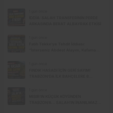
TRANSFERİ Mİ?
1 gün önce
İDDİA: SALAH TRANSFERİNİN PERDE
ARKASINDA BERAT ALBAYRAK ETKİSİ
1 gün önce
Fatih Tekke’ye Tehdit İddiası:
“İsterseniz Abdest Alayım, Kafama
Sıkın”
1 gün önce
FINDIK HASADI İÇİN GERİ SAYIM!
TRABZON’DA İLK BAHÇELERE 8
AĞUSTOS’TA GİRİLECEK
1 gün önce
MISIR’IN KÜÇÜK KÖYÜNDEN
TRABZON’A… SALAH’IN İNANILMAZ
HİKÂYESİ BAŞLIYOR