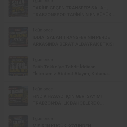
1 gün önce
TARİHE GEÇEN TRANSFER! SALAH,
TRABZONSPOR TARİHİNİN EN BÜYÜK
TRANSFERİ Mİ?
1 gün önce
İDDİA: SALAH TRANSFERİNİN PERDE
ARKASINDA BERAT ALBAYRAK ETKİSİ
1 gün önce
Fatih Tekke’ye Tehdit İddiası:
“İsterseniz Abdest Alayım, Kafama
Sıkın”
1 gün önce
FINDIK HASADI İÇİN GERİ SAYIM!
TRABZON’DA İLK BAHÇELERE 8
AĞUSTOS’TA GİRİLECEK
1 gün önce
MISIR’IN KÜÇÜK KÖYÜNDEN