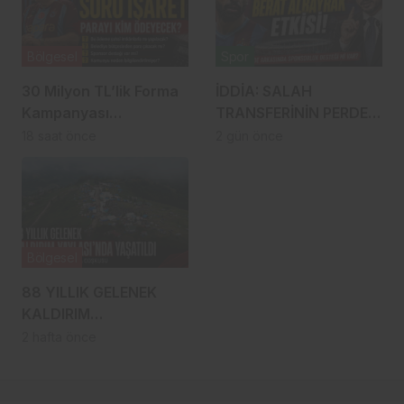
Bölgesel
Spor
30 Milyon TL’lik Forma
İDDİA: SALAH
Kampanyası
TRANSFERİNİN PERDE
Gündemde: Ahmet
ARKASINDA BERAT
18 saat önce
2 gün önce
Metin Genç Bu Bedeli
ALBAYRAK ETKİSİ
Cebinden mi
Ödeyecek, Belediye
Kasasından mı
Karşılanacak?
Bölgesel
88 YILLIK GELENEK
KALDIRIM
YAYLASI’NDA YENİDEN
2 hafta önce
HAYAT BULDU