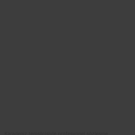
Karadeniz temsilcisiyle profesyonel sözleşme