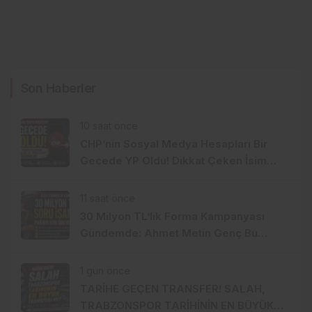
Son Haberler
10 saat önce
CHP’nin Sosyal Medya Hesapları Bir
Gecede YP Oldu! Dikkat Çeken İsim
Değişikliği
11 saat önce
30 Milyon TL’lik Forma Kampanyası
Gündemde: Ahmet Metin Genç Bu
Bedeli Cebinden mi Ödeyecek,
Belediye Kasasından mı Karşılanacak?
1 gün önce
TARİHE GEÇEN TRANSFER! SALAH,
TRABZONSPOR TARİHİNİN EN BÜYÜK