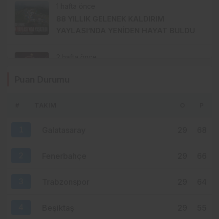
1 hafta önce
88 YILLIK GELENEK KALDIRIM
YAYLASI’NDA YENİDEN HAYAT BULDU
2 hafta önce
TRABZONSPOR’DA TARİHİ 2 AĞUSTOS:
Puan Durumu
İKİ BÜYÜK GURUR BİRLİKTE
KUTLANACAK
#
TAKIM
O
P
2 hafta önce
MHP ORTAHİSAR’DA AKKOÇ’LA
1
Galatasaray
29
68
DEVAM: GÖZLER 15 AĞUSTOS’A
ÇEVRİLDİ
2
Fenerbahçe
29
66
3
Trabzonspor
29
64
4
Beşiktaş
29
55