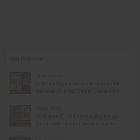
Son Haberler
10 saat önce
CHP’nin Sosyal Medya Hesapları Bir
Gecede YP Oldu! Dikkat Çeken İsim
Değişikliği
11 saat önce
30 Milyon TL’lik Forma Kampanyası
Gündemde: Ahmet Metin Genç Bu
Bedeli Cebinden mi Ödeyecek,
Belediye Kasasından mı Karşılanacak?