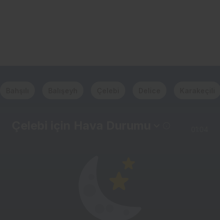
Bahşılı
Balışeyh
Çelebi
Delice
Karakeçili
Çelebi için Hava Durumu
01:04