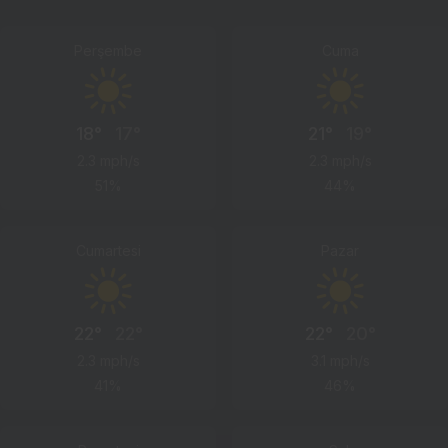
Perşembe
Cuma
18°
17°
21°
19°
2.3 mph/s
2.3 mph/s
51%
44%
Cumartesi
Pazar
22°
22°
22°
20°
2.3 mph/s
3.1 mph/s
41%
46%