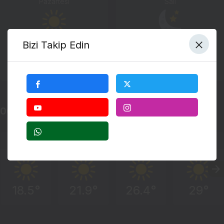
Pazartesi
Salı
19°
18°
18°
18°
Bizi Takip Edin
2.9 mph/s
4 mph/s
57%
60%
06.08.2026 Perşembe Günü Hava Durumu
03:00
06:00
09:00
12:00
18.5°
21.9°
26.4°
29°