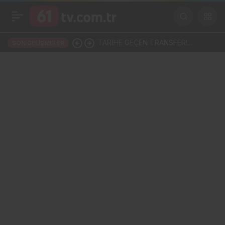
TARİHE GEÇEN TRANSFER!
SON GELIŞMELER
SALAH, TRABZONSPOR
TARİHİNİN EN BÜYÜK TRANSFERİ
Mİ?