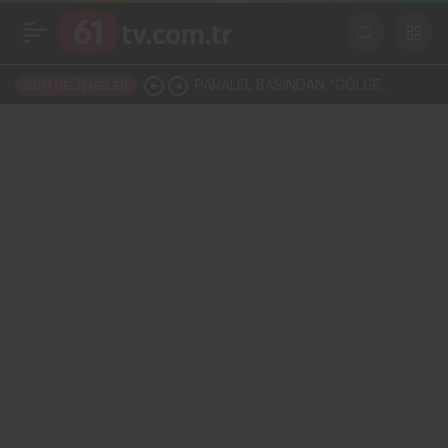
PARALEL BASINDAN “GÖLGE
SON GELIŞMELER
BELEDİYE”YE: ORTAHİSAR’DA
BELEDİYE İÇİNDE BELEDİYE Mİ
KURULUYOR?