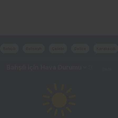
Bahşılı
Balışeyh
Çelebi
Delice
Karakeçili
Bahşılı için Hava Durumu
08:16