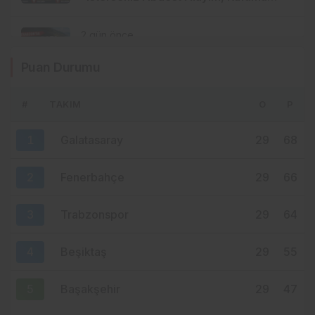
Sıkın”
2 gün önce
FINDIK HASADI İÇİN GERİ SAYIM!
Puan Durumu
TRABZON’DA İLK BAHÇELERE 8
AĞUSTOS’TA GİRİLECEK
#
TAKIM
O
P
2 gün önce
MISIR’IN KÜÇÜK KÖYÜNDEN
1
Galatasaray
29
68
TRABZON’A… SALAH’IN İNANILMAZ
HİKÂYESİ BAŞLIYOR
2
Fenerbahçe
29
66
3
Trabzonspor
29
64
4
Beşiktaş
29
55
5
Başakşehir
29
47