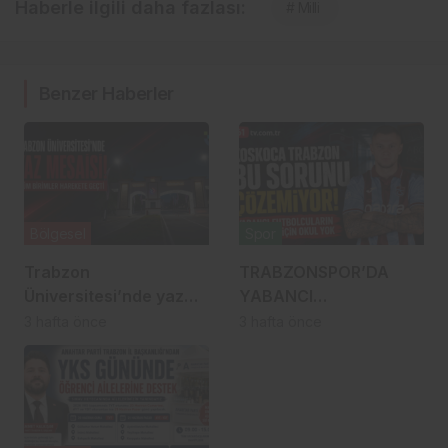
Haberle ilgili daha fazlası:
# Milli
Benzer Haberler
Bölgesel
Spor
Trabzon
TRABZONSPOR’DA
Üniversitesi’nde yaz
YABANCI
mesaisi: Tüm birimler
OYUNCULARIN OKUL
3 hafta önce
3 hafta önce
harekete geçti
SORUNU YENİDEN
GÜNDEMDE