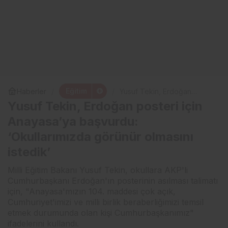
Eğitim
Haberler
Yusuf Tekin, Erdoğan
posteri için Anayasa’ya
Yusuf Tekin, Erdoğan posteri için
başvurdu: ‘Okullarımızda
görünür olmasını istedik’
Anayasa’ya başvurdu:
‘Okullarımızda görünür olmasını
istedik’
Milli Eğitim Bakanı Yusuf Tekin, okullara AKP'li
Cumhurbaşkanı Erdoğan'ın posterinin asılması talimatı
için, "Anayasa'mızın 104. maddesi çok açık,
Cumhuriyet'imizi ve milli birlik beraberliğimizi temsil
etmek durumunda olan kişi Cumhurbaşkanımız"
ifadelerini kullandı.