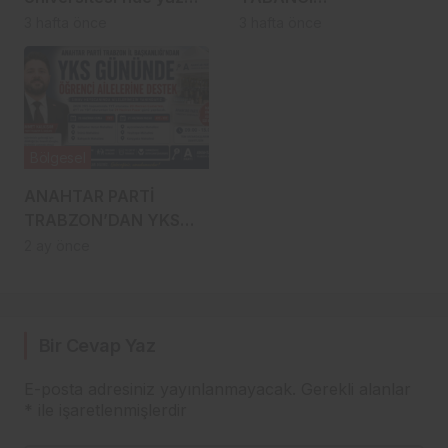
mesaisi: Tüm birimler
OYUNCULARIN OKUL
3 hafta önce
3 hafta önce
harekete geçti
SORUNU YENİDEN
GÜNDEMDE
Bölgesel
ANAHTAR PARTİ
TRABZON’DAN YKS
GÜNÜNDE ANLAMLI
2 ay önce
DESTEK
Bir Cevap Yaz
E-posta adresiniz yayınlanmayacak.
Gerekli alanlar
*
ile işaretlenmişlerdir