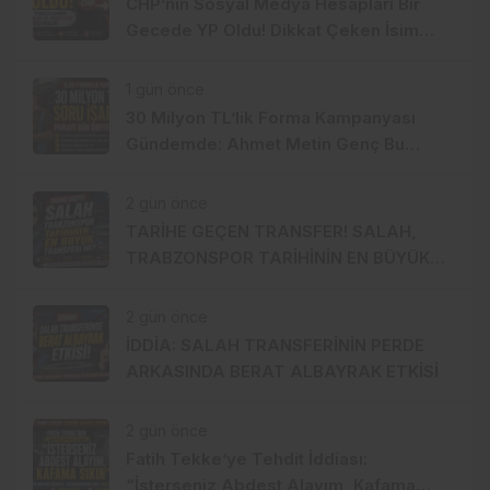
CHP’nin Sosyal Medya Hesapları Bir
Gecede YP Oldu! Dikkat Çeken İsim
Değişikliği
1 gün önce
30 Milyon TL’lik Forma Kampanyası
Gündemde: Ahmet Metin Genç Bu
Bedeli Cebinden mi Ödeyecek,
Belediye Kasasından mı Karşılanacak?
2 gün önce
TARİHE GEÇEN TRANSFER! SALAH,
TRABZONSPOR TARİHİNİN EN BÜYÜK
TRANSFERİ Mİ?
2 gün önce
İDDİA: SALAH TRANSFERİNİN PERDE
ARKASINDA BERAT ALBAYRAK ETKİSİ
2 gün önce
Fatih Tekke’ye Tehdit İddiası:
“İsterseniz Abdest Alayım, Kafama