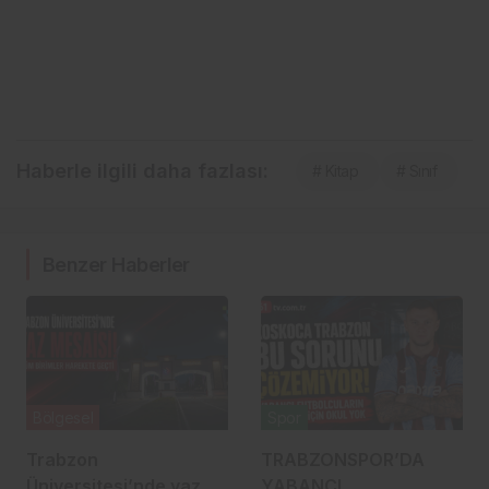
Haberle ilgili daha fazlası:
# Kitap
# Sınıf
Benzer Haberler
Bölgesel
Spor
Trabzon
TRABZONSPOR’DA
Üniversitesi’nde yaz
YABANCI