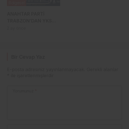
Bölgesel
ANAHTAR PARTİ
TRABZON’DAN YKS
GÜNÜNDE ANLAMLI
2 ay önce
DESTEK
Bir Cevap Yaz
E-posta adresiniz yayınlanmayacak.
Gerekli alanlar
*
ile işaretlenmişlerdir
Yorumunuz
*