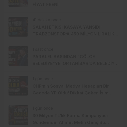
FİYAT FRENİ!
41 dakika önce
SALAH ETKİSİ KASAYA YANSIDI:
TRABZONSPOR’A 450 MİLYON LİRALIK
GÜÇ
1 saat önce
PARALEL BASINDAN “GÖLGE
BELEDİYE”YE: ORTAHİSAR’DA BELEDİYE
İÇİNDE BELEDİYE Mİ KURULUYOR?
1 gün önce
CHP’nin Sosyal Medya Hesapları Bir
Gecede YP Oldu! Dikkat Çeken İsim
Değişikliği
1 gün önce
30 Milyon TL’lik Forma Kampanyası
Gündemde: Ahmet Metin Genç Bu