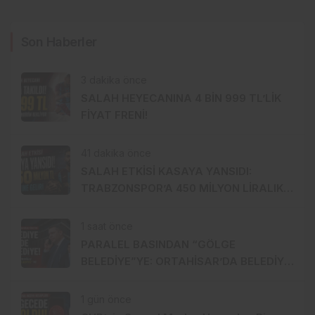
Son Haberler
3 dakika önce
SALAH HEYECANINA 4 BİN 999 TL’LİK
FİYAT FRENİ!
41 dakika önce
SALAH ETKİSİ KASAYA YANSIDI:
TRABZONSPOR’A 450 MİLYON LİRALIK
GÜÇ
1 saat önce
PARALEL BASINDAN “GÖLGE
BELEDİYE”YE: ORTAHİSAR’DA BELEDİYE
İÇİNDE BELEDİYE Mİ KURULUYOR?
1 gün önce