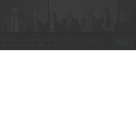
Bu web sitesinde en iyi deneyimi yaşamanızı sağlamak
Kabul
için çerezler kullanılmaktadır.
0
Paylaş