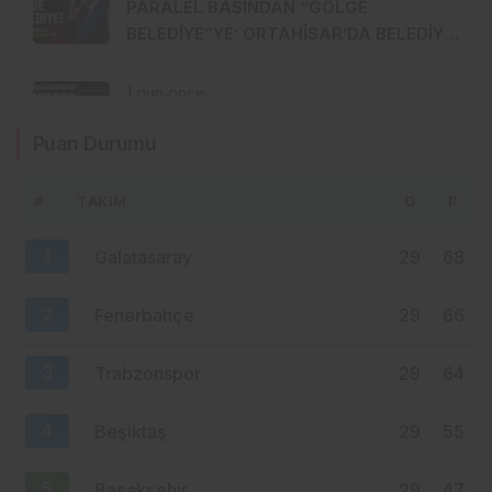
PARALEL BASINDAN “GÖLGE
BELEDİYE”YE: ORTAHİSAR’DA BELEDİYE
İÇİNDE BELEDİYE Mİ KURULUYOR?
1 gün önce
CHP’nin Sosyal Medya Hesapları Bir
Puan Durumu
Gecede YP Oldu! Dikkat Çeken İsim
Değişikliği
#
TAKIM
O
P
1 gün önce
30 Milyon TL’lik Forma Kampanyası
1
Galatasaray
29
68
Gündemde: Ahmet Metin Genç Bu
Bedeli Cebinden mi Ödeyecek,
2
Fenerbahçe
Belediye Kasasından mı Karşılanacak?
29
66
3
Trabzonspor
29
64
4
Beşiktaş
29
55
5
Başakşehir
29
47