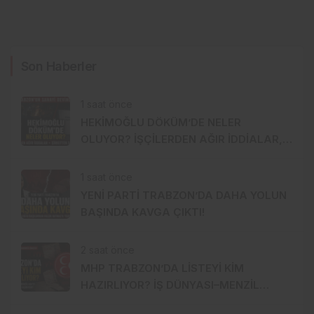
Son Haberler
1 saat önce
HEKİMOĞLU DÖKÜM’DE NELER
OLUYOR? İŞÇİLERDEN AĞIR İDDİALAR,
ŞİRKETTEN SERT CEVAP!
1 saat önce
YENİ PARTİ TRABZON’DA DAHA YOLUN
BAŞINDA KAVGA ÇIKTI!
2 saat önce
MHP TRABZON’DA LİSTEYİ KİM
HAZIRLIYOR? İŞ DÜNYASI–MENZİL
HATTI YÖNETİME Mİ TAŞINIYOR?