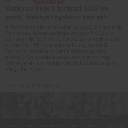
SDG’ye geçti, Türkiye
Yüzlerce PKK’lı terörist SDG’ye
teyakkuz ilan etti
geçti, Türkiye teyakkuz ilan etti
11 Temmuz'da silahlarını yakan ve geçtiğimiz günlerde
Türkiye'den resmen çekildiğini duyuran PKK kirli bir
oyun peşinde. SDG'nin Suriye ordusuna katılma sözü
sonrası 2 bin PKK'lı terörist de bu örgüte katıldı.
Türkiye bu teröristlerin Şam'a katılmasına karşı
çıkarken, tüm uyarılara karşın katılımların olması
halinde gerekli tüm adımları atmak konusunda kararlı
olduğu belirtiliyor.
2 Kasım 2025, 10:10
yayınlandı
Bu web sitesinde en iyi deneyimi yaşamanızı sağlamak