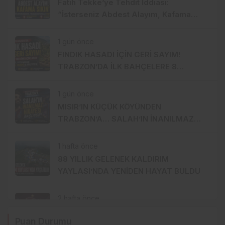
Fatih Tekke’ye Tehdit İddiası:
“İsterseniz Abdest Alayım, Kafama
Sıkın”
1 gün önce
FINDIK HASADI İÇİN GERİ SAYIM!
TRABZON’DA İLK BAHÇELERE 8
AĞUSTOS’TA GİRİLECEK
1 gün önce
MISIR’IN KÜÇÜK KÖYÜNDEN
TRABZON’A… SALAH’IN İNANILMAZ
HİKÂYESİ BAŞLIYOR
1 hafta önce
88 YILLIK GELENEK KALDIRIM
YAYLASI’NDA YENİDEN HAYAT BULDU
2 hafta önce
TRABZONSPOR’DA TARİHİ 2 AĞUSTOS:
Puan Durumu
İKİ BÜYÜK GURUR BİRLİKTE