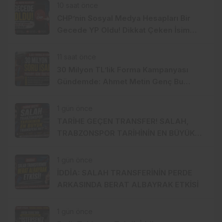
10 saat önce
CHP’nin Sosyal Medya Hesapları Bir
Gecede YP Oldu! Dikkat Çeken İsim
Değişikliği
11 saat önce
30 Milyon TL’lik Forma Kampanyası
Gündemde: Ahmet Metin Genç Bu
Bedeli Cebinden mi Ödeyecek,
Belediye Kasasından mı Karşılanacak?
1 gün önce
TARİHE GEÇEN TRANSFER! SALAH,
TRABZONSPOR TARİHİNİN EN BÜYÜK
TRANSFERİ Mİ?
1 gün önce
İDDİA: SALAH TRANSFERİNİN PERDE
ARKASINDA BERAT ALBAYRAK ETKİSİ
1 gün önce