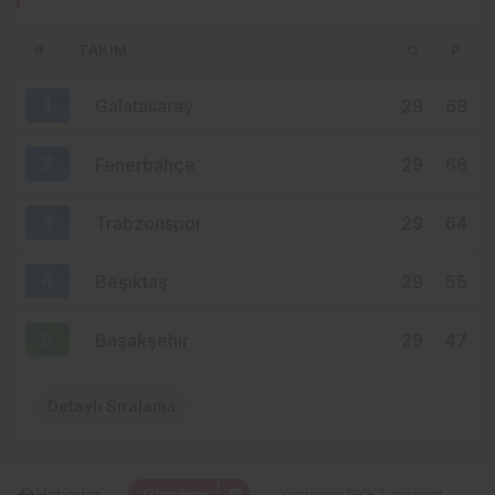
KUTLANACAK
#
TAKIM
O
P
2 hafta önce
MHP ORTAHİSAR’DA AKKOÇ’LA
1
Galatasaray
29
68
DEVAM: GÖZLER 15 AĞUSTOS’A
ÇEVRİLDİ
2
Fenerbahçe
29
66
3
Trabzonspor
29
64
4
Beşiktaş
29
55
5
Başakşehir
29
47
Detaylı Sıralama
Gündem
Haberler
Yüzlerce PKK’lı terörist