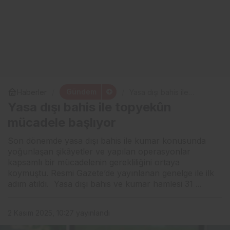
Gündem
Haberler
Yasa dışı bahis ile
topyekûn mücadele
Yasa dışı bahis ile topyekûn
başlıyor
mücadele başlıyor
Son dönemde yasa dışı bahis ile kumar konusunda
yoğunlaşan şikâyetler ve yapılan operasyonlar
kapsamlı bir mücadelenin gerekliliğini ortaya
koymuştu. Resmi Gazete’de yayınlanan genelge ile ilk
adım atıldı. Yasa dışı bahis ve kumar hamlesi 31 ...
2 Kasım 2025, 10:27
yayınlandı