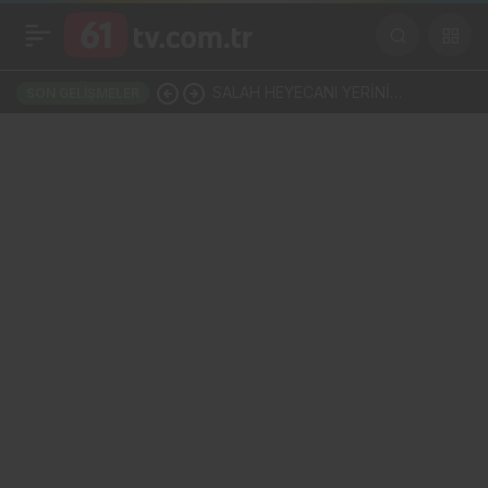
Bitirim ikili
+
-
0
Paylaş
SALAH HEYECANI YERİNİ
SON GELIŞMELER
KORKUYA BIRAKTI: SAHADA
RUHSUZ BİR TRABZONSPOR!