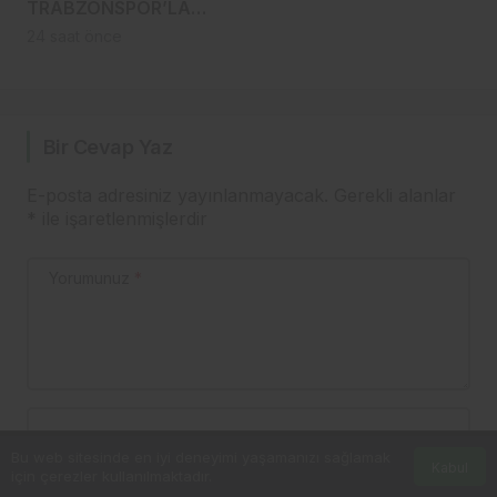
TRABZONSPOR’LA
ANLAŞTI! ŞAHİNKAYA
24 saat önce
ARABİSTAN’A GİDİYOR
Bir Cevap Yaz
E-posta adresiniz yayınlanmayacak.
Gerekli alanlar
*
ile işaretlenmişlerdir
Yorumunuz
*
Ad
*
Bu web sitesinde en iyi deneyimi yaşamanızı sağlamak
Kabul
için çerezler kullanılmaktadır.