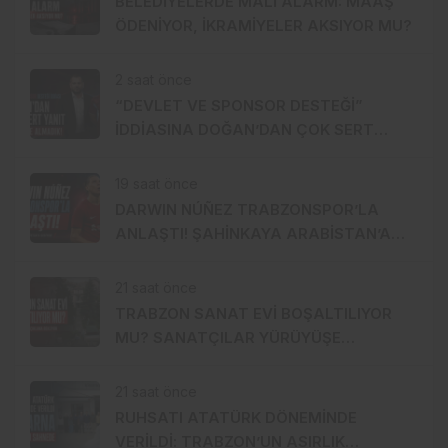
BELEDİYELERDE MALİ ALARM: MAAŞ
ÖDENİYOR, İKRAMİYELER AKSIYOR MU?
2 saat önce
“DEVLET VE SPONSOR DESTEĞİ”
İDDİASINA DOĞAN’DAN ÇOK SERT
YANIT: 1 TL BİLE ALMADIK!
19 saat önce
DARWIN NÚÑEZ TRABZONSPOR’LA
ANLAŞTI! ŞAHİNKAYA ARABİSTAN’A
GİDİYOR
21 saat önce
TRABZON SANAT EVİ BOŞALTILIYOR
MU? SANATÇILAR YÜRÜYÜŞE
HAZIRLANDI, GENÇ DEVREYE GİRDİ
21 saat önce
RUHSATI ATATÜRK DÖNEMİNDE
VERİLDİ: TRABZON’UN ASIRLIK