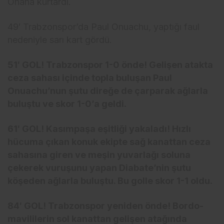
Onana kurtardı.
49′ Trabzonspor’da Paul Onuachu, yaptığı faul
nedeniyle sarı kart gördü.
51′ GOL! Trabzonspor 1-0 önde! Gelişen atakta
ceza sahası içinde topla buluşan Paul
Onuachu’nun şutu direğe de çarparak ağlarla
buluştu ve skor 1-0’a geldi.
61′ GOL! Kasımpaşa eşitliği yakaladı! Hızlı
hücuma çıkan konuk ekipte sağ kanattan ceza
sahasına giren ve meşin yuvarlağı soluna
çekerek vuruşunu yapan Diabate’nin şutu
köşeden ağlarla buluştu. Bu golle skor 1-1 oldu.
84′ GOL! Trabzonspor yeniden önde! Bordo-
mavililerin sol kanattan gelişen atağında