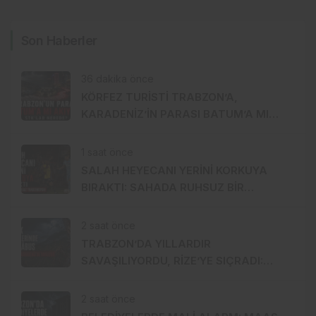
Son Haberler
36 dakika önce
KÖRFEZ TURİSTİ TRABZON’A,
KARADENİZ’İN PARASI BATUM’A MI
AKIYOR?
1 saat önce
SALAH HEYECANI YERİNİ KORKUYA
BIRAKTI: SAHADA RUHSUZ BİR
TRABZONSPOR!
2 saat önce
TRABZON’DA YILLARDIR
SAVAŞILIYORDU, RİZE’YE SIÇRADI:
FINDIKTA DRAKULA ALARMI
2 saat önce