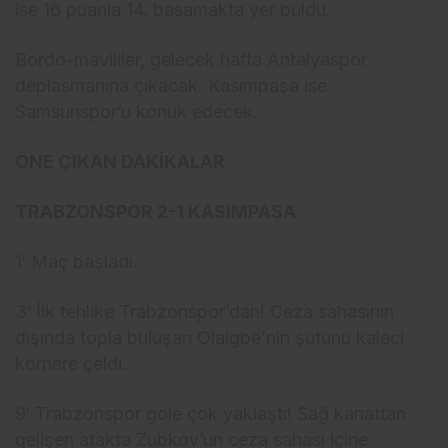
ise 16 puanla 14. basamakta yer buldu.
Bordo-mavililer, gelecek hafta Antalyaspor
deplasmanına çıkacak. Kasımpaşa ise
Samsunspor’u konuk edecek.
ÖNE ÇIKAN DAKİKALAR
TRABZONSPOR 2-1 KASIMPAŞA
1′ Maç başladı.
3′ İlk tehlike Trabzonspor’dan! Ceza sahasının
dışında topla buluşan Olaigbe’nin şutunu kaleci
kornere çeldi.
9′ Trabzonspor gole çok yaklaştı! Sağ kanattan
gelişen atakta Zubkov’un ceza sahası içine