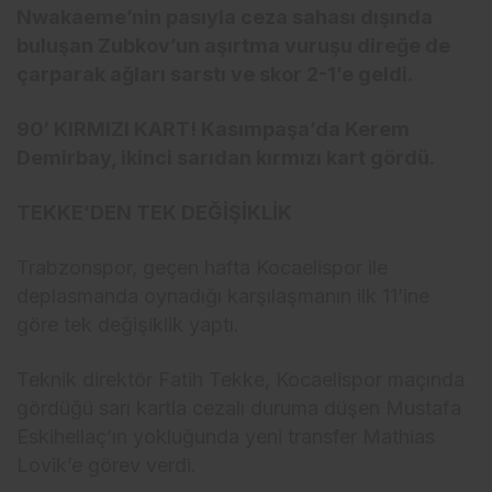
Nwakaeme’nin pasıyla ceza sahası dışında
buluşan Zubkov’un aşırtma vuruşu direğe de
çarparak ağları sarstı ve skor 2-1’e geldi.
90′ KIRMIZI KART! Kasımpaşa’da Kerem
Demirbay, ikinci sarıdan kırmızı kart gördü.
TEKKE’DEN TEK DEĞİŞİKLİK
Trabzonspor, geçen hafta Kocaelispor ile
deplasmanda oynadığı karşılaşmanın ilk 11’ine
göre tek değişiklik yaptı.
Teknik direktör Fatih Tekke, Kocaelispor maçında
gördüğü sarı kartla cezalı duruma düşen Mustafa
Eskihellaç’ın yokluğunda yeni transfer Mathias
Lovik’e görev verdi.