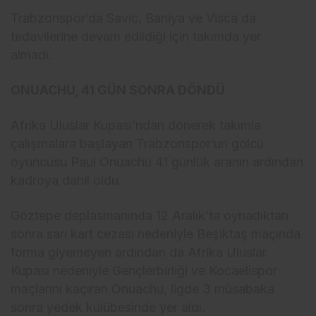
Trabzonspor’da Savic, Baniya ve Visca da
tedavilerine devam edildiği için takımda yer
almadı.
ONUACHU, 41 GÜN SONRA DÖNDÜ
Afrika Uluslar Kupası’ndan dönerek takımla
çalışmalara başlayan Trabzonspor’un golcü
oyuncusu Paul Onuachu 41 günlük aranın ardından
kadroya dahil oldu.
Göztepe deplasmanında 12 Aralık’ta oynadıktan
sonra sarı kart cezası nedeniyle Beşiktaş maçında
forma giyemeyen ardından da Afrika Uluslar
Kupası nedeniyle Gençlerbirliği ve Kocaelispor
maçlarını kaçıran Onuachu, ligde 3 müsabaka
sonra yedek kulübesinde yer aldı.