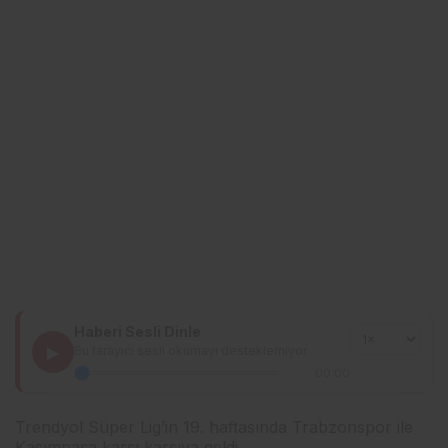
Haberi Sesli Dinle
▶
Bu tarayıcı sesli okumayı desteklemiyor.
00:00
Trendyol Süper Lig’in 19. haftasında Trabzonspor ile
Kasımpaşa karşı karşıya geldi.