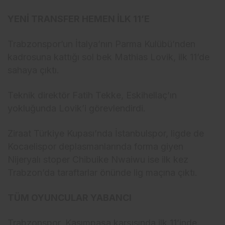
YENİ TRANSFER HEMEN İLK 11’E
Trabzonspor’un İtalya’nın Parma Kulübü’nden
kadrosuna kattığı sol bek Mathias Lovik, ilk 11’de
sahaya çıktı.
Teknik direktör Fatih Tekke, Eskihellaç’ın
yokluğunda Lovik’i görevlendirdi.
Ziraat Türkiye Kupası’nda İstanbulspor, ligde de
Kocaelispor deplasmanlarında forma giyen
Nijeryalı stoper Chibuike Nwaiwu ise ilk kez
Trabzon’da taraftarlar önünde lig maçına çıktı.
TÜM OYUNCULAR YABANCI
Trabzonspor, Kasımpaşa karşısında ilk 11’inde