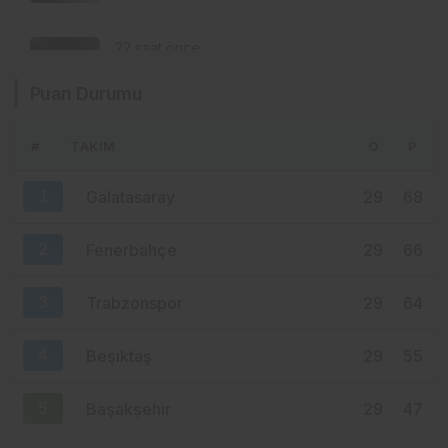
MARKASI KİSARNA YENİDEN SAHNEDE
22 saat önce
ORTAHİSAR BORDO-MAVİYE
Puan Durumu
BOYANIYOR: SIRADA GÜLBAHARHATUN
VAR
#
TAKIM
O
P
23 saat önce
ERTUĞRUL DOĞAN YAYIN İHALESİNİN
1
Galatasaray
29
68
MERKEZİNDE: SÜPER LİG’DE YENİ ADRES
TURKCELL Mİ?
2
Fenerbahçe
29
66
3
Trabzonspor
29
64
4
Beşiktaş
29
55
5
Başakşehir
29
47