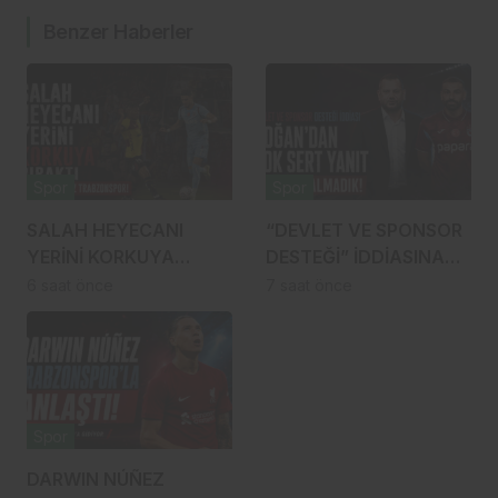
Benzer Haberler
Spor
Spor
SALAH HEYECANI
“DEVLET VE SPONSOR
YERİNİ KORKUYA
DESTEĞİ” İDDİASINA
BIRAKTI: SAHADA
DOĞAN’DAN ÇOK SERT
6 saat önce
7 saat önce
RUHSUZ BİR
YANIT: 1 TL BİLE
TRABZONSPOR!
ALMADIK!
Spor
DARWIN NÚÑEZ