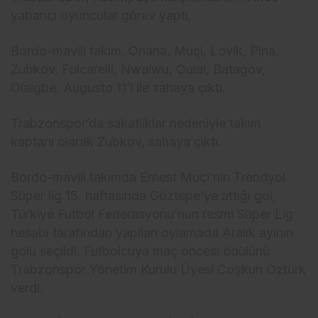
yabancı oyuncular görev yaptı.
Bordo-mavili takım, Onana, Muçi, Lovik, Pina,
Zubkov, Folcarelli, Nwaiwu, Oulai, Batagov,
Olaigbe, Augusto 11’i ile sahaya çıktı.
Trabzonspor’da sakatlıklar nedeniyle takım
kaptanı olarak Zubkov, sahaya çıktı.
Bordo-mavili takımda Ernest Muçi’nin Trendyol
Süper lig 15. haftasında Göztepe’ye attığı gol,
Türkiye Futbol Federasyonu’nun resmi Süper Lig
hesabı tarafından yapılan oylamada Aralık ayının
golü seçildi. Futbolcuya maç öncesi ödülünü
Trabzonspor Yönetim Kurulu Üyesi Coşkun Öztürk
verdi.