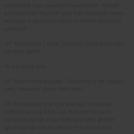
gönderdiği topu savunma havalandırdı. Müsait
pozisyondaki Muçi’nin şutu kale önündeki takım
arkadaşı Augusto’ya çarptı ve tehlike alanından
uzaklaştı.
35′ Kasımpaşa Teknik Direktörü Emre Belözoğlu,
sarı kart gördü.
İlk yarı sona erdi.
46′ İkinci devre başladı. Trabzonspor’da Olaigbe
çıktı, Onuachu oyuna dahil oldu.
48′ Kasımpaşa gole çok yaklaştı! Kazanılan
serbest vuruşta İrfan Can Kahveci’nin ceza
sahasına yaptığı ortayı kafasıyla arka direkte
tamamlamak isteyen Winck’in şutunu kaleci