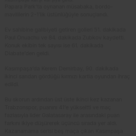
Papara Park’ta oynanan müsabaka, bordo-
mavililerin 2-1’lik üstünlüğüyle sonuçlandı.
Ev sahibine galibiyeti getiren golleri 51. dakikada
Paul Onuachu ve 84. dakikada Zubkov kaydetti.
Konuk ekibin tek sayısı ise 61. dakikada
Diabate’den geldi.
Kasımpaşa’da Kerem Demirbay, 90. dakikada
ikinci sarıdan gördüğü kırmızı kartla oyundan ihraç
edildi.
Bu skorun ardından üst üste ikinci kez kazanan
Trabzonspor, puanını 41’e yükseltti ve maç
fazlasıyla lider Galatasaray ile arasındaki puan
farkını ikiye düşürerek üçüncü sırada yer aldı.
Kazanamama serisi beş maça çıkan Kasımpaşa