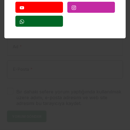
Yorumunuz
*
Ad
*
E-Posta
*
Bir dahaki sefere yorum yaptığımda kullanılmak
üzere adımı, e-posta adresimi ve web site
adresimi bu tarayıcıya kaydet.
YORUM GÖNDER