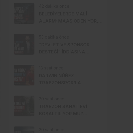
DRAKULA ALARMI
42 dakika önce
BELEDİYELERDE MALİ
ALARM: MAAŞ ÖDENİYOR,
İKRAMİYELER AKSIYOR MU?
53 dakika önce
“DEVLET VE SPONSOR
DESTEĞİ” İDDİASINA
DOĞAN’DAN ÇOK SERT
YANIT: 1 TL BİLE ALMADIK!
18 saat önce
DARWIN NÚÑEZ
TRABZONSPOR’LA
ANLAŞTI! ŞAHİNKAYA
ARABİSTAN’A GİDİYOR
20 saat önce
TRABZON SANAT EVİ
BOŞALTILIYOR MU?
SANATÇILAR YÜRÜYÜŞE
HAZIRLANDI, GENÇ
20 saat önce