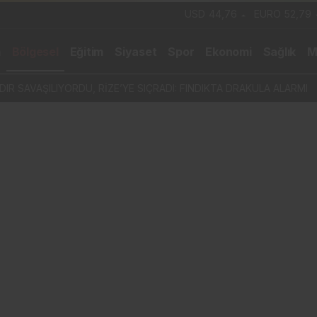
USD
44,76
EURO
52,79
m
Bölgesel
Eğitim
Siyaset
Spor
Ekonomi
Sağlık
M
IR SAVAŞILIYORDU, RİZE’YE SIÇRADI: FINDIKTA DRAKULA ALARMI