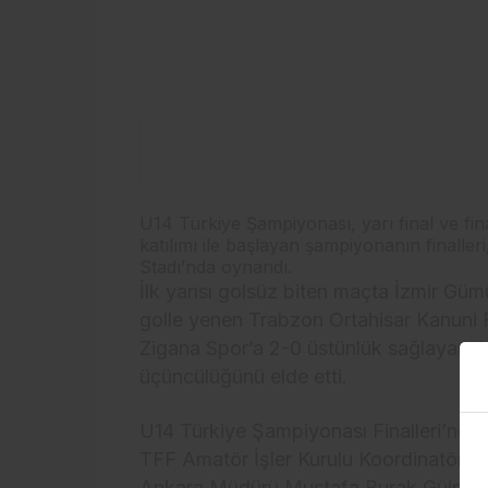
U14 Türkiye Şampiyonası, yarı final ve fin
katılımı ile başlayan şampiyonanın finalle
Stadı’nda oynandı.
İlk yarısı golsüz biten maçta İzmir Gü
golle yenen Trabzon Ortahisar Kanuni
Zigana Spor’a 2-0 üstünlük sağlayan Ar
üçüncülüğünü elde etti.
U14 Türkiye Şampiyonası Finalleri’nde 
TFF Amatör İşler Kurulu Koordinatör 
Ankara Müdürü Mustafa Burak Gülpınar