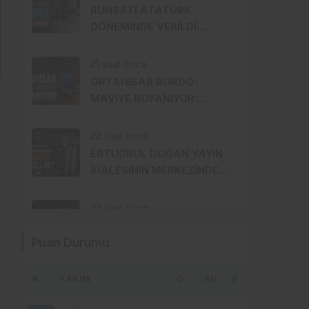
DEVREYE GİRDİ
RUHSATI ATATÜRK
DÖNEMİNDE VERİLDİ:
TRABZON’UN ASIRLIK
MARKASI KİSARNA YENİDEN
21 saat önce
SAHNEDE
ORTAHİSAR BORDO-
MAVİYE BOYANIYOR:
SIRADA GÜLBAHARHATUN
VAR
22 saat önce
ERTUĞRUL DOĞAN YAYIN
İHALESİNİN MERKEZİNDE:
SÜPER LİG’DE YENİ ADRES
TURKCELL Mİ?
22 saat önce
TUSKON’DAN DERS ALINDI
Puan Durumu
MI? İŞ DÜNYASINDA
CEMAAT, SİYASET VE
SERMAYE ÜÇGENİ
#
TAKIM
24 saat önce
O
AV
P
BU KADAR SAĞLIKÇI