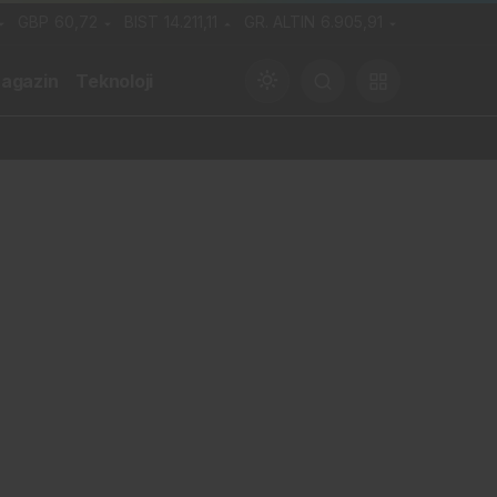
GBP
60,72
BIST
14.211,11
GR. ALTIN
6.905,91
agazin
Teknoloji
Gündüz Modu
Gündüz modunu seçin.
Gece Modu
Gece modunu seçin.
Sistem Modu
Sistem modunu seçin.