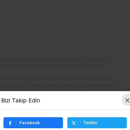
al müsabakalarıyla sona erdi. 80 ilden 155 takımın
ri, 18-19 Nisan tarihlerinde Ankara Gölbaşı Mogan
müşordu Futbol Kulübü’nü ikinci yarıda bulduğu 4
 Futbol, U14 Türkiye Şampiyonu oldu. Sancaktepe
suz Altıngençlik Gençlik ve Spor, Türkiye
Bizi Takip Edin
dereceye giren takımlara kupa ve madalyaları,
Yardımcısı Murat Kandazoğlu, TFF Amatör Futbol
Facebook
Twitter
, Ankara Futbol İl Temsilcisi Hameş Şentürk ve