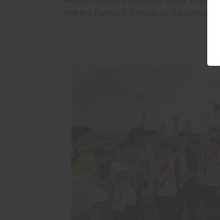
Ankara Futbol İl Temsilcisi yardımcısı Çe