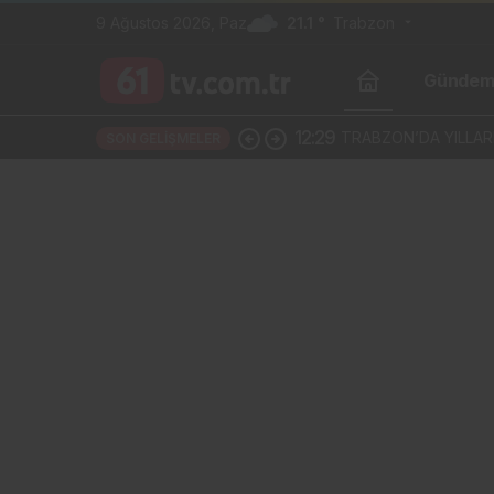
9 Ağustos 2026, Paz
21.1 °
Trabzon
Günde
12:29
TRABZON’DA YILLARD
SON GELIŞMELER