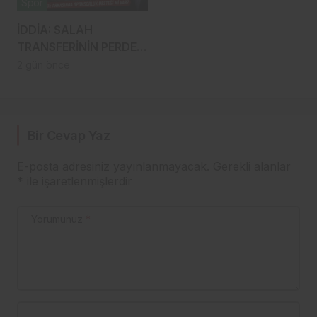
Spor
İDDİA: SALAH
TRANSFERİNİN PERDE
ARKASINDA BERAT
2 gün önce
ALBAYRAK ETKİSİ
Bir Cevap Yaz
E-posta adresiniz yayınlanmayacak.
Gerekli alanlar
*
ile işaretlenmişlerdir
Yorumunuz
*