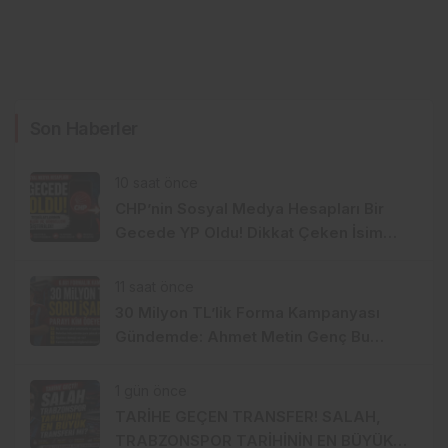
Son Haberler
10 saat önce
CHP’nin Sosyal Medya Hesapları Bir
Gecede YP Oldu! Dikkat Çeken İsim
Değişikliği
11 saat önce
30 Milyon TL’lik Forma Kampanyası
Gündemde: Ahmet Metin Genç Bu
Bedeli Cebinden mi Ödeyecek,
Belediye Kasasından mı Karşılanacak?
1 gün önce
TARİHE GEÇEN TRANSFER! SALAH,
TRABZONSPOR TARİHİNİN EN BÜYÜK