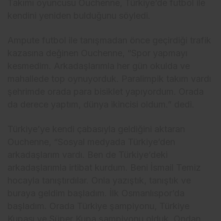
Takımı oyuncusu Ouchenne, Türkiye’de futbol ile
kendini yeniden bulduğunu söyledi.
Ampute futbol ile tanışmadan önce geçirdiği trafik
kazasına değinen Ouchenne, “Spor yapmayı
kesmedim. Arkadaşlarımla her gün okulda ve
mahallede top oynuyorduk. Paralimpik takım vardı
şehrimde orada para bisiklet yapıyordum. Orada
da derece yaptım, dünya ikincisi oldum.” dedi.
Türkiye’ye kendi çabasıyla geldiğini aktaran
Ouchenne, “Sosyal medyada Türkiye’den
arkadaşlarım vardı. Ben de Türkiye’deki
arkadaşlarımla irtibat kurdum. Beni İsmail Temiz
hocayla tanıştırdılar. Onla yazıştık, tanıştık ve
buraya geldim başladım. İlk Osmanlıspor’da
başladım. Orada Türkiye şampiyonu, Türkiye
Kupası ve Süper Kupa şampiyonu olduk. Ondan