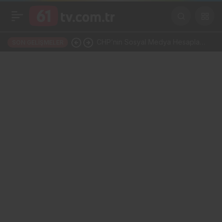
Bondarenko: Trabzon’u
+
-
0
Paylaş
takip ediyorum
30 Milyon TL’lik Forma
SON GELIŞMELER
Kampanyası Gündemde: Ahmet
Metin Genç Bu Bedeli Cebinden
mi Ödeyecek, Belediye
Kasasından mı Karşılanacak?