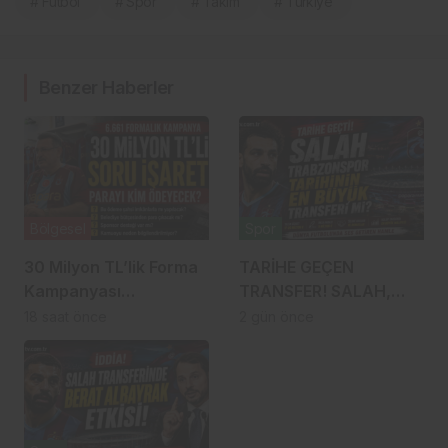
# Futbol
# Spor
# Takım
# Türkiye
Benzer Haberler
Bölgesel
Spor
30 Milyon TL’lik Forma
TARİHE GEÇEN
Kampanyası
TRANSFER! SALAH,
Gündemde: Ahmet
TRABZONSPOR
18 saat önce
2 gün önce
Metin Genç Bu Bedeli
TARİHİNİN EN BÜYÜK
Cebinden mi
TRANSFERİ Mİ?
Ödeyecek, Belediye
Kasasından mı
Karşılanacak?