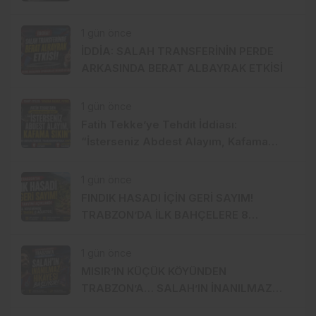
TRANSFERİ Mİ?
1 gün önce
İDDİA: SALAH TRANSFERİNİN PERDE
ARKASINDA BERAT ALBAYRAK ETKİSİ
1 gün önce
Fatih Tekke’ye Tehdit İddiası:
“İsterseniz Abdest Alayım, Kafama
Sıkın”
1 gün önce
FINDIK HASADI İÇİN GERİ SAYIM!
TRABZON’DA İLK BAHÇELERE 8
AĞUSTOS’TA GİRİLECEK
1 gün önce
MISIR’IN KÜÇÜK KÖYÜNDEN
TRABZON’A… SALAH’IN İNANILMAZ
HİKÂYESİ BAŞLIYOR