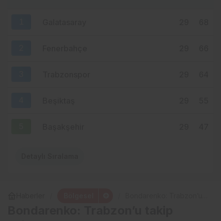
MHP ORTAHİSAR’DA AKKOÇ’LA
1
Galatasaray
29
68
DEVAM: GÖZLER 15 AĞUSTOS’A
ÇEVRİLDİ
2
Fenerbahçe
29
66
3
Trabzonspor
29
64
4
Beşiktaş
29
55
5
Başakşehir
29
47
Detaylı Sıralama
Bölgesel
Haberler
Bondarenko: Trabzon’u
takip ediyorum
Bondarenko: Trabzon’u takip