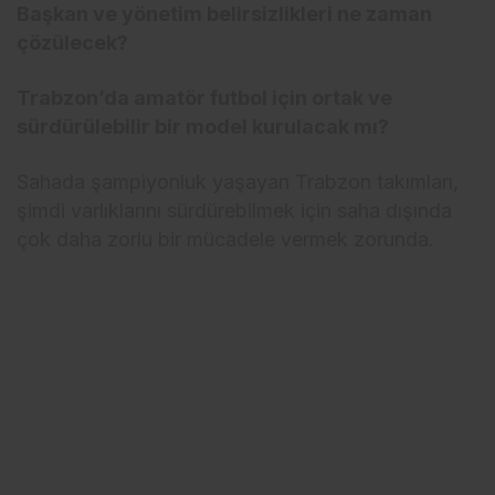
Başkan ve yönetim belirsizlikleri ne zaman
çözülecek?
Trabzon’da amatör futbol için ortak ve
sürdürülebilir bir model kurulacak mı?
Sahada şampiyonluk yaşayan Trabzon takımları,
şimdi varlıklarını sürdürebilmek için saha dışında
çok daha zorlu bir mücadele vermek zorunda.