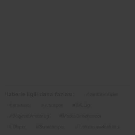
Haberle ilgili daha fazlası:
# amatör kulüpler
# Araklıspor
# Arsinspor
# BAL Ligi
# Bölgesel Amatör Lig
# Maçka Belediyespor
# Ofspor
# Sürmenespor
# Trabzon amatör futbol