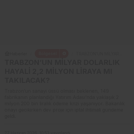
Bölgesel
Haberler
TRABZON’UN MİLYAR
DOLARLIK HAYALİ 2,2
TRABZON’UN MİLYAR DOLARLIK
MİLYON LİRAYA MI
TAKILACAK?
HAYALİ 2,2 MİLYON LİRAYA MI
TAKILACAK?
Trabzon’un sanayi üssü olması beklenen, 149
fabrikanın planlandığı Yatırım Adası’nda yaklaşık 2
milyon 200 bin liralık ödeme krizi yaşanıyor. Bakanlık
onayı gecikirken dev proje için iptal ihtimali gündeme
geldi.
27 Haziran 2026, 10:53
yayınlandı