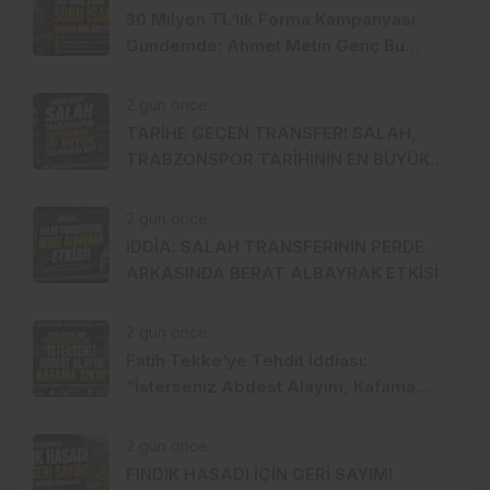
30 Milyon TL’lik Forma Kampanyası
Gündemde: Ahmet Metin Genç Bu
Bedeli Cebinden mi Ödeyecek,
Belediye Kasasından mı Karşılanacak?
2 gün önce
TARİHE GEÇEN TRANSFER! SALAH,
TRABZONSPOR TARİHİNİN EN BÜYÜK
TRANSFERİ Mİ?
2 gün önce
İDDİA: SALAH TRANSFERİNİN PERDE
ARKASINDA BERAT ALBAYRAK ETKİSİ
2 gün önce
Fatih Tekke’ye Tehdit İddiası:
“İsterseniz Abdest Alayım, Kafama
Sıkın”
2 gün önce
FINDIK HASADI İÇİN GERİ SAYIM!