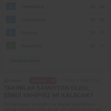
ÇEVRİLDİ
2
Fenerbahçe
29
66
3
Trabzonspor
29
64
4
Beşiktaş
29
55
5
Başakşehir
29
47
Detaylı Sıralama
Bölgesel
Haberler
TAKIMLAR ŞAMPİYON
OLDU, ŞİMDİ SAHİPSİZ
TAKIMLAR ŞAMPİYON OLDU,
Mİ KALACAK?
ŞİMDİ SAHİPSİZ Mİ KALACAK?
Sürmenespor, Arsinspor ve Maçka Belediyespor
sahada şampiyon oldu ancak yeni sezon öncesi ağır