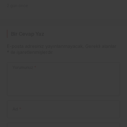
TRABZON’DA İLK
2 gün önce
BAHÇELERE 8
AĞUSTOS’TA
GİRİLECEK
Bir Cevap Yaz
E-posta adresiniz yayınlanmayacak.
Gerekli alanlar
*
ile işaretlenmişlerdir
Yorumunuz
*
Ad
*