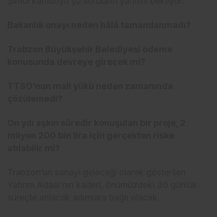
Şimdi kamuoyu şu soruların yanıtını bekliyor:
Bakanlık onayı neden hâlâ tamamlanmadı?
Trabzon Büyükşehir Belediyesi ödeme
konusunda devreye girecek mi?
TTSO’nun mali yükü neden zamanında
çözülemedi?
On yılı aşkın süredir konuşulan bir proje, 2
milyon 200 bin lira için gerçekten riske
atılabilir mi?
Trabzon’un sanayi geleceği olarak gösterilen
Yatırım Adası’nın kaderi, önümüzdeki 30 günlük
süreçte atılacak adımlara bağlı olacak.