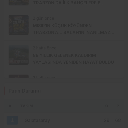
TRABZON’DA İLK BAHÇELERE 8
AĞUSTOS’TA GİRİLECEK
2 gün önce
MISIR’IN KÜÇÜK KÖYÜNDEN
TRABZON’A… SALAH’IN İNANILMAZ
HİKÂYESİ BAŞLIYOR
2 hafta önce
88 YILLIK GELENEK KALDIRIM
YAYLASI’NDA YENİDEN HAYAT BULDU
2 hafta önce
TRABZONSPOR’DA TARİHİ 2 AĞUSTOS:
Puan Durumu
İKİ BÜYÜK GURUR BİRLİKTE
KUTLANACAK
#
TAKIM
O
P
2 hafta önce
MHP ORTAHİSAR’DA AKKOÇ’LA
1
Galatasaray
29
68
DEVAM: GÖZLER 15 AĞUSTOS’A