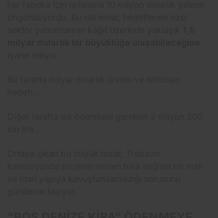
her fabrika için ortalama 10 milyon dolarlık yatırım
öngörülüyordu. Bu rakamlar, hedeflenen özel
sektör yatırımlarının kâğıt üzerinde yaklaşık
1,5
milyar dolarlık bir büyüklüğe ulaşabileceğine
işaret ediyor.
Bir tarafta milyar dolarlık üretim ve istihdam
hedefi…
Diğer tarafta ise ödenmesi gereken 2 milyon 200
bin lira…
Ortaya çıkan bu büyük tezat, Trabzon
kamuoyunda projenin neden hâlâ sağlam bir mali
ve idari yapıya kavuşturulamadığı sorusunu
gündeme taşıyor.
“BOŞ DENİZE KİRA” ÖDENMEYE