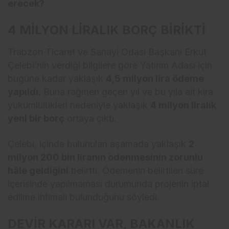
erecek?
4 MİLYON LİRALIK BORÇ BİRİKTİ
Trabzon Ticaret ve Sanayi Odası Başkanı Erkut
Çelebi’nin verdiği bilgilere göre Yatırım Adası için
bugüne kadar yaklaşık
4,5 milyon lira ödeme
yapıldı.
Buna rağmen geçen yıl ve bu yıla ait kira
yükümlülükleri nedeniyle yaklaşık
4 milyon liralık
yeni bir borç
ortaya çıktı.
Çelebi, içinde bulunulan aşamada yaklaşık
2
milyon 200 bin liranın ödenmesinin zorunlu
hâle geldiğini
belirtti. Ödemenin belirtilen süre
içerisinde yapılmaması durumunda projenin iptal
edilme ihtimali bulunduğunu söyledi.
DEVİR KARARI VAR, BAKANLIK