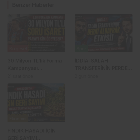
Benzer Haberler
Bölgesel
Spor
30 Milyon TL’lik Forma
İDDİA: SALAH
Kampanyası
TRANSFERİNİN PERDE
Gündemde: Ahmet
ARKASINDA BERAT
21 saat önce
2 gün önce
Metin Genç Bu Bedeli
ALBAYRAK ETKİSİ
Cebinden mi
Ödeyecek, Belediye
Kasasından mı
Karşılanacak?
Ekonomi
FINDIK HASADI İÇİN
GERİ SAYIM!