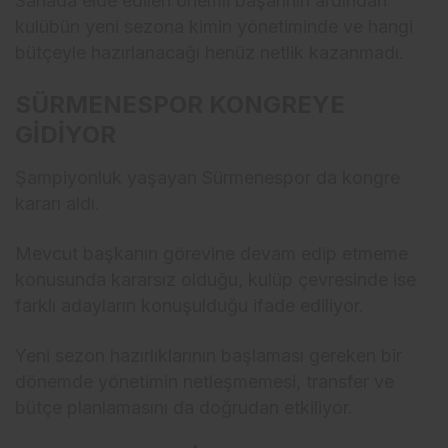
Sahada elde edilen önemli başarının ardından
kulübün yeni sezona kimin yönetiminde ve hangi
bütçeyle hazırlanacağı henüz netlik kazanmadı.
SÜRMENESPOR KONGREYE
GİDİYOR
Şampiyonluk yaşayan Sürmenespor da kongre
kararı aldı.
Mevcut başkanın görevine devam edip etmeme
konusunda kararsız olduğu, kulüp çevresinde ise
farklı adayların konuşulduğu ifade ediliyor.
Yeni sezon hazırlıklarının başlaması gereken bir
dönemde yönetimin netleşmemesi, transfer ve
bütçe planlamasını da doğrudan etkiliyor.