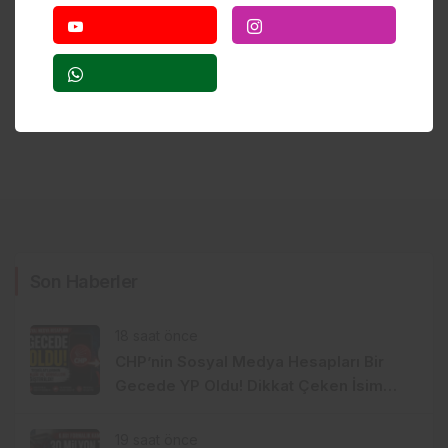
Son Haberler
18 saat önce
CHP’nin Sosyal Medya Hesapları Bir
Gecede YP Oldu! Dikkat Çeken İsim
Değişikliği
19 saat önce