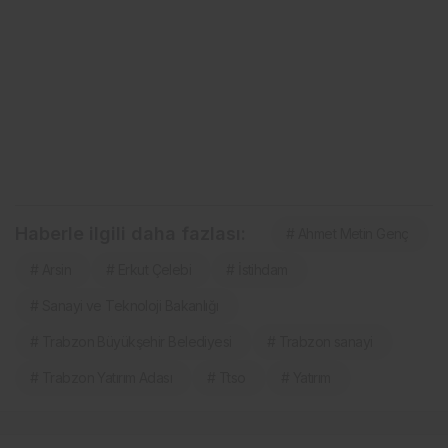
Haberle ilgili daha fazlası:
# Ahmet Metin Genç
# Arsin
# Erkut Çelebi
# İstihdam
# Sanayi ve Teknoloji Bakanlığı
# Trabzon Büyükşehir Belediyesi
# Trabzon sanayi
# Trabzon Yatırım Adası
# Ttso
# Yatırım