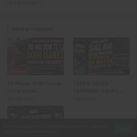
# Trabzon spor
Benzer Haberler
Bölgesel
Spor
30 Milyon TL’lik Forma
TARİHE GEÇEN
Kampanyası
TRANSFER! SALAH,
Gündemde: Ahmet
TRABZONSPOR
20 saat önce
2 gün önce
Metin Genç Bu Bedeli
TARİHİNİN EN BÜYÜK
Cebinden mi
TRANSFERİ Mİ?
Ödeyecek, Belediye
Bu web sitesinde en iyi deneyimi yaşamanızı sağlamak
Kasasından mı
Kabul
için çerezler kullanılmaktadır.
Karşılanacak?