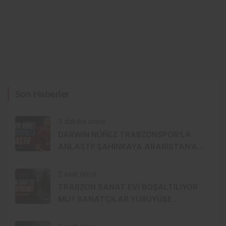
Son Haberler
3 dakika önce
DARWIN NÚÑEZ TRABZONSPOR’LA
ANLAŞTI! ŞAHİNKAYA ARABİSTAN’A
GİDİYOR
2 saat önce
TRABZON SANAT EVİ BOŞALTILIYOR
MU? SANATÇILAR YÜRÜYÜŞE
HAZIRLANDI, GENÇ DEVREYE GİRDİ