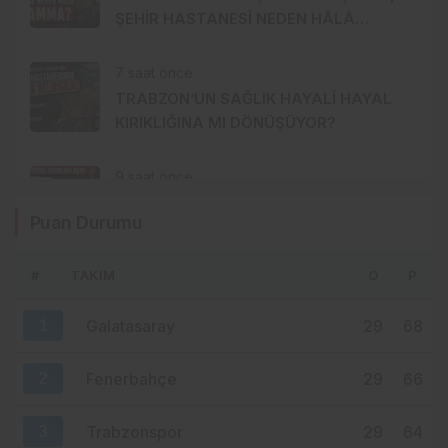
ŞEHİR HASTANESİ NEDEN HÂLÂ
MUAMMA?
7 saat önce
TRABZON’UN SAĞLIK HAYALİ HAYAL
KIRIKLIĞINA MI DÖNÜŞÜYOR?
9 saat önce
SALAH ETKİSİ SINIRLARI AŞTI!
Puan Durumu
KAHİRE’DEN TRABZON’A HAFTADA 2
UÇUŞ
#
TAKIM
O
P
10 saat önce
YENİ PARTİ TRABZON’DA KOLTUK KRİZİ!
1
Galatasaray
29
68
CHP’DEN AYRILANLAR ARADIĞINI
BULAMADI
2
Fenerbahçe
29
66
3
Trabzonspor
29
64