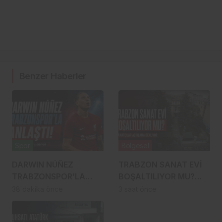
Benzer Haberler
Spor
Bölgesel
DARWIN NÚÑEZ
TRABZON SANAT EVİ
TRABZONSPOR’LA
BOŞALTILIYOR MU?
ANLAŞTI! ŞAHİNKAYA
SANATÇILAR
38 dakika önce
3 saat önce
ARABİSTAN’A GİDİYOR
YÜRÜYÜŞE
HAZIRLANDI, GENÇ