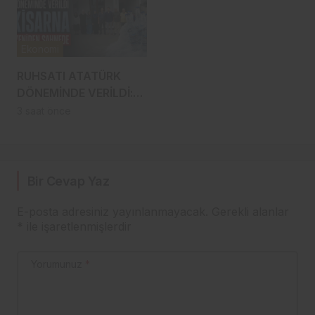
DEVREYE GİRDİ
Ekonomi
RUHSATI ATATÜRK
DÖNEMİNDE VERİLDİ:
TRABZON’UN ASIRLIK
3 saat önce
MARKASI KİSARNA
YENİDEN SAHNEDE
Bir Cevap Yaz
E-posta adresiniz yayınlanmayacak.
Gerekli alanlar
*
ile işaretlenmişlerdir
Yorumunuz
*