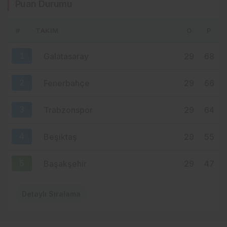
Puan Durumu
KAHİRE’DEN TRABZON’A HAFTADA 2
UÇUŞ
#
TAKIM
O
P
10 saat önce
YENİ PARTİ TRABZON’DA KOLTUK KRİZİ!
1
Galatasaray
29
68
CHP’DEN AYRILANLAR ARADIĞINI
BULAMADI
2
Fenerbahçe
29
66
3
Trabzonspor
29
64
4
Beşiktaş
29
55
5
Başakşehir
29
47
Detaylı Sıralama