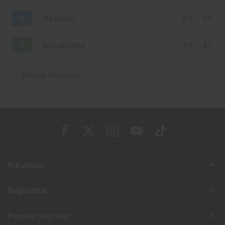
4
Beşiktaş
29
55
5
Başakşehir
29
47
Detaylı Sıralama
Kurumsal
Bağlantılar
Popüler Sayfalar