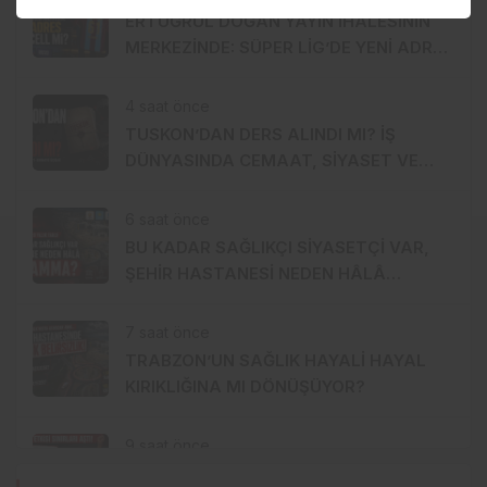
ERTUĞRUL DOĞAN YAYIN İHALESİNİN
MERKEZİNDE: SÜPER LİG’DE YENİ ADRES
TURKCELL Mİ?
4 saat önce
TUSKON’DAN DERS ALINDI MI? İŞ
DÜNYASINDA CEMAAT, SİYASET VE
SERMAYE ÜÇGENİ
6 saat önce
BU KADAR SAĞLIKÇI SİYASETÇİ VAR,
ŞEHİR HASTANESİ NEDEN HÂLÂ
MUAMMA?
7 saat önce
TRABZON’UN SAĞLIK HAYALİ HAYAL
KIRIKLIĞINA MI DÖNÜŞÜYOR?
9 saat önce
SALAH ETKİSİ SINIRLARI AŞTI!