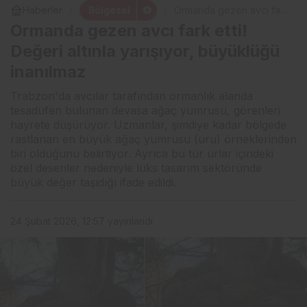
Bölgesel
Haberler
Ormanda gezen avcı fark
etti! Değeri altınla
Ormanda gezen avcı fark etti!
yarışıyor, büyüklüğü
inanılmaz
Değeri altınla yarışıyor, büyüklüğü
inanılmaz
Trabzon'da avcılar tarafından ormanlık alanda
tesadüfen bulunan devasa ağaç yumrusu, görenleri
hayrete düşürüyor. Uzmanlar, şimdiye kadar bölgede
rastlanan en büyük ağaç yumrusu (uru) örneklerinden
biri olduğunu belirtiyor. Ayrıca bu tür urlar içindeki
özel desenler nedeniyle lüks tasarım sektöründe
büyük değer taşıdığı ifade edildi.
24 Şubat 2026, 12:57
yayınlandı