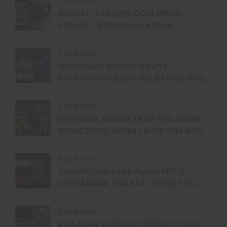
2 saat önce
RUHSATI ATATÜRK DÖNEMİNDE
VERİLDİ: TRABZON’UN ASIRLIK
MARKASI KİSARNA YENİDEN SAHNEDE
3 saat önce
ORTAHİSAR BORDO-MAVİYE
BOYANIYOR: SIRADA GÜLBAHARHATUN
VAR
4 saat önce
ERTUĞRUL DOĞAN YAYIN İHALESİNİN
MERKEZİNDE: SÜPER LİG’DE YENİ ADRES
TURKCELL Mİ?
4 saat önce
TUSKON’DAN DERS ALINDI MI? İŞ
DÜNYASINDA CEMAAT, SİYASET VE
SERMAYE ÜÇGENİ
6 saat önce
BU KADAR SAĞLIKÇI SİYASETÇİ VAR,