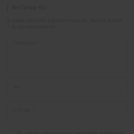
Bir Cevap Yaz
E-posta adresiniz yayınlanmayacak.
Gerekli alanlar
*
ile işaretlenmişlerdir
Yorumunuz
*
Ad
*
E-Posta
*
Bir dahaki sefere yorum yaptığımda kullanılmak