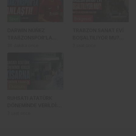
Spor
Bölgesel
DARWIN NÚÑEZ
TRABZON SANAT EVİ
TRABZONSPOR’LA
BOŞALTILIYOR MU?
ANLAŞTI! ŞAHİNKAYA
SANATÇILAR
38 dakika önce
3 saat önce
ARABİSTAN’A GİDİYOR
YÜRÜYÜŞE
HAZIRLANDI, GENÇ
DEVREYE GİRDİ
Ekonomi
RUHSATI ATATÜRK
DÖNEMİNDE VERİLDİ:
TRABZON’UN ASIRLIK
3 saat önce
MARKASI KİSARNA
YENİDEN SAHNEDE