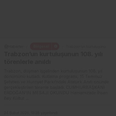
Bölgesel
Haberler
Trabzon’un kurtuluşunun
108. yılı törenlerle anıldı
Trabzon’un kurtuluşunun 108. yılı
törenlerle anıldı
Trabzon, düşman işgalinden kurtuluşunun 108. yıl
dönümünü kutladı. Kutlama programı, 15 Temmuz
Şehitleri ve Hürriyet Parkı’ndaki Atatürk Anıtı önünde
gerçekleştirilen törenle başladı. CUMHURBAŞKANI
ERDOĞAN'IN MESAJI OKUNDU Hamamizade İhsan
Bey Kültür ...
24 Şubat 2026, 13:28
yayınlandı