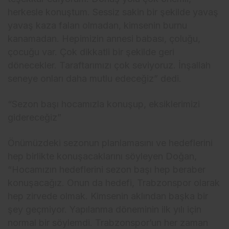
herkesle konuştum. Sessiz sakin bir şekilde yavaş
yavaş kaza falan olmadan, kimsenin burnu
kanamadan. Hepimizin annesi babası, çoluğu,
çocuğu var. Çok dikkatli bir şekilde geri
dönecekler. Taraftarımızı çok seviyoruz. İnşallah
seneye onları daha mutlu edeceğiz” dedi.
“Sezon başı hocamızla konuşup, eksiklerimizi
gidereceğiz”
Önümüzdeki sezonun planlamasını ve hedeflerini
hep birlikte konuşacaklarını söyleyen Doğan,
“Hocamızın hedeflerini sezon başı hep beraber
konuşacağız. Onun da hedefi, Trabzonspor olarak
hep zirvede olmak. Kimsenin aklından başka bir
şey geçmiyor. Yapılanma döneminin ilk yılı için
normal bir söylemdi. Trabzonspor’un her zaman