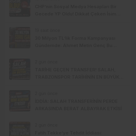
CHP’nin Sosyal Medya Hesapları Bir
Gecede YP Oldu! Dikkat Çeken İsim
Değişikliği
19 saat önce
30 Milyon TL’lik Forma Kampanyası
Gündemde: Ahmet Metin Genç Bu
Bedeli Cebinden mi Ödeyecek,
Belediye Kasasından mı Karşılanacak?
2 gün önce
TARİHE GEÇEN TRANSFER! SALAH,
TRABZONSPOR TARİHİNİN EN BÜYÜK
TRANSFERİ Mİ?
2 gün önce
İDDİA: SALAH TRANSFERİNİN PERDE
ARKASINDA BERAT ALBAYRAK ETKİSİ
2 gün önce
Fatih Tekke’ye Tehdit İddiası: