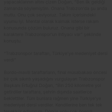
yapacaklarının altını çizen Doğan, “Ben ilk geldiği
zamanda söylemiştim. Onana Trabzon’da şu anda
mutlu. Onu çok seviyoruz. Takım içerisindeki
uyumu iyi. Mental olarak kalmak isterse rakam
konusunda çözüm buluruz. Onana gibi bir
karaktere Trabzonspor’un ihtiyacı var” şeklinde
konuştu.
“Trabzonspor taraftarı, Türkiye’ye medeniyet dersi
verdi”
Bordo-mavili taraftarların, final müsabakası öncesi
bir çok sıkıntı yaşadığını vurgulayan Trabzonspor
Başkanı Ertuğrul Doğan, “Bin 250 kilometre yol
getirdiler taraftara, şehrin dışında saatlerce
beklettiler. Tüm bunlara rağmen yine Türkiye’ye
medeniyet dersi verdiler. Kendilerine ben tek tek
teşekkür ediyorum. Dönüş yolu çok önemli,