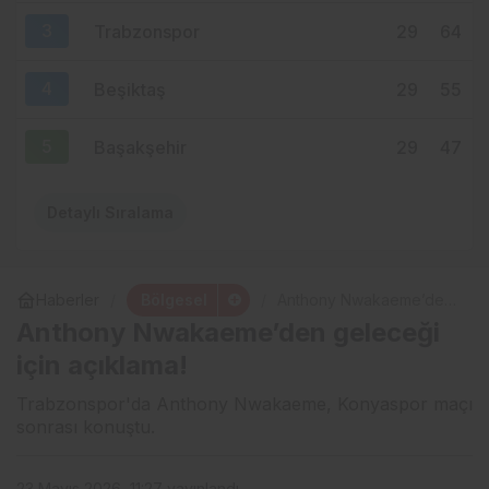
3
Trabzonspor
29
64
4
Beşiktaş
29
55
5
Başakşehir
29
47
Detaylı Sıralama
Bölgesel
Haberler
Anthony Nwakaeme’den
geleceği için açıklama!
Anthony Nwakaeme’den geleceği
için açıklama!
Trabzonspor'da Anthony Nwakaeme, Konyaspor maçı
sonrası konuştu.
23 Mayıs 2026, 11:27
yayınlandı