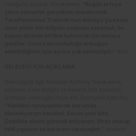
olduğunu söyledi. Nwakaeme,
“Bugün ortaya
çıkan atmosfer gerçekten inanılmazdı.
Taraftarlarımız Trabzon’dan Antalya’ya kadar
uzun yollar kat edip bu coşkuyu yaşamak, bu
kupayı bizimle birlikte kutlamak için buraya
geldiler. Onlara bu mutluluğu armağan
edebildiğimiz için ayrıca çok sevinçliyiz.”
dedi.
GELECEĞİ İÇİN AÇIKLAMA
Geleceğiyle ilgili konuşan Anthony Nwakaeme,
sezonun sona erdiğini ve kararını tatil sürecinin
ardından vereceğini ifade etti. Deneyimli futbolcu,
“Kendimi oynayabilecek durumda
hissediyorum kendimi. Sezon yeni bitti.
Özellikle ailemi görmek istiyorum. Biraz oturup
tatil yapalım ve kararımı vereceğim.”
sözlerini