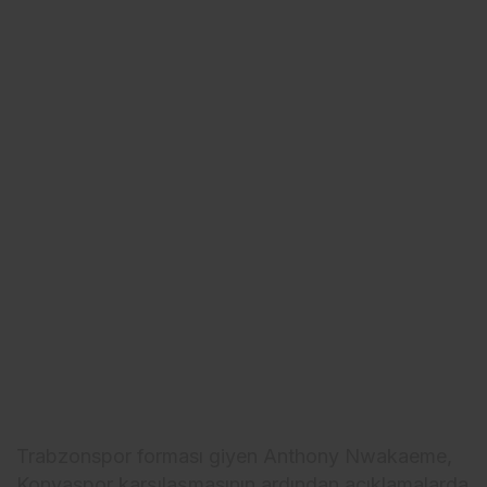
Trabzonspor forması giyen Anthony Nwakaeme,
Konyaspor karşılaşmasının ardından açıklamalarda