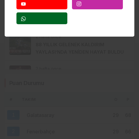
2 gün önce
MISIR’IN KÜÇÜK KÖYÜNDEN
TRABZON’A… SALAH’IN İNANILMAZ
HİKÂYESİ BAŞLIYOR
2 hafta önce
88 YILLIK GELENEK KALDIRIM
YAYLASI’NDA YENİDEN HAYAT BULDU
2 hafta önce
TRABZONSPOR’DA TARİHİ 2 AĞUSTOS:
Puan Durumu
İKİ BÜYÜK GURUR BİRLİKTE
KUTLANACAK
#
TAKIM
O
P
2 hafta önce
MHP ORTAHİSAR’DA AKKOÇ’LA
1
Galatasaray
29
68
DEVAM: GÖZLER 15 AĞUSTOS’A
ÇEVRİLDİ
2
Fenerbahçe
29
66