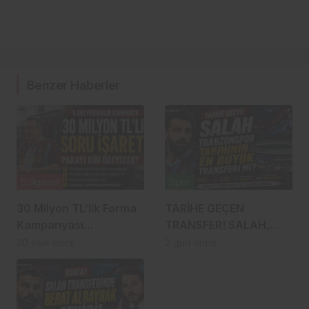
Benzer Haberler
Bölgesel
Spor
30 Milyon TL’lik Forma
TARİHE GEÇEN
Kampanyası
TRANSFER! SALAH,
Gündemde: Ahmet
TRABZONSPOR
20 saat önce
2 gün önce
Metin Genç Bu Bedeli
TARİHİNİN EN BÜYÜK
Cebinden mi
TRANSFERİ Mİ?
Ödeyecek, Belediye
Kasasından mı