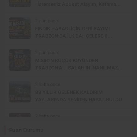
“İsterseniz Abdest Alayım, Kafama
Sıkın”
2 gün önce
FINDIK HASADI İÇİN GERİ SAYIM!
TRABZON’DA İLK BAHÇELERE 8
AĞUSTOS’TA GİRİLECEK
2 gün önce
MISIR’IN KÜÇÜK KÖYÜNDEN
TRABZON’A… SALAH’IN İNANILMAZ
HİKÂYESİ BAŞLIYOR
2 hafta önce
88 YILLIK GELENEK KALDIRIM
YAYLASI’NDA YENİDEN HAYAT BULDU
2 hafta önce
TRABZONSPOR’DA TARİHİ 2 AĞUSTOS:
Puan Durumu
İKİ BÜYÜK GURUR BİRLİKTE