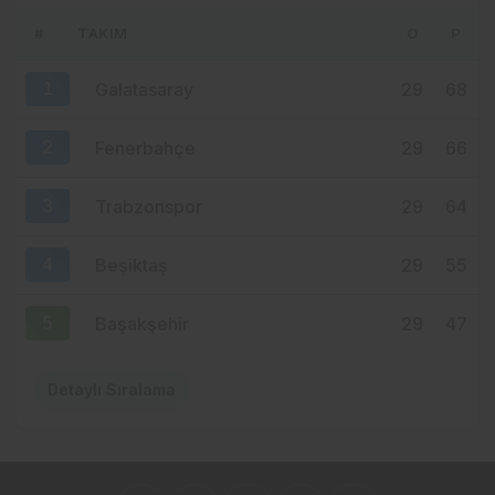
KUTLANACAK
#
TAKIM
O
P
2 hafta önce
MHP ORTAHİSAR’DA AKKOÇ’LA
1
Galatasaray
29
68
DEVAM: GÖZLER 15 AĞUSTOS’A
ÇEVRİLDİ
2
Fenerbahçe
29
66
3
Trabzonspor
29
64
4
Beşiktaş
29
55
5
Başakşehir
29
47
Detaylı Sıralama