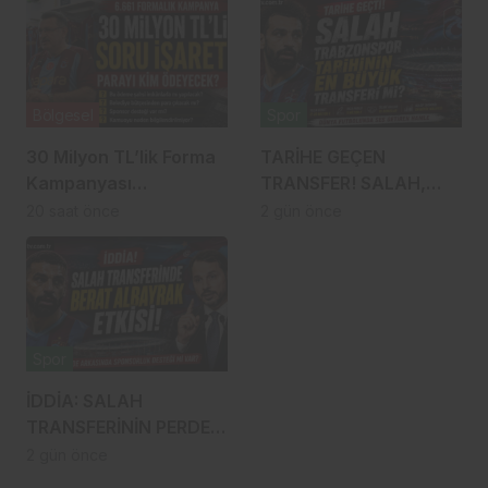
Bölgesel
Spor
30 Milyon TL’lik Forma
TARİHE GEÇEN
Kampanyası
TRANSFER! SALAH,
Gündemde: Ahmet
TRABZONSPOR
20 saat önce
2 gün önce
Metin Genç Bu Bedeli
TARİHİNİN EN BÜYÜK
Cebinden mi
TRANSFERİ Mİ?
Ödeyecek, Belediye
Kasasından mı
Karşılanacak?
Spor
İDDİA: SALAH
TRANSFERİNİN PERDE
ARKASINDA BERAT
2 gün önce
ALBAYRAK ETKİSİ