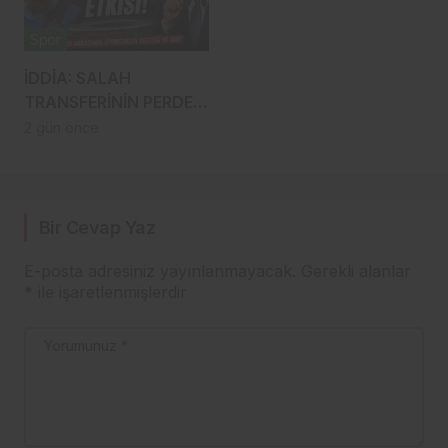
Karşılanacak?
Spor
İDDİA: SALAH
TRANSFERİNİN PERDE
ARKASINDA BERAT
2 gün önce
ALBAYRAK ETKİSİ
Bir Cevap Yaz
E-posta adresiniz yayınlanmayacak.
Gerekli alanlar
*
ile işaretlenmişlerdir
Yorumunuz
*