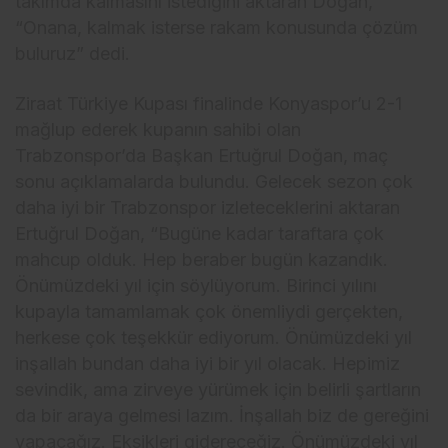
takımda kalmasını istediğini aktaran Doğan,
“Onana, kalmak isterse rakam konusunda çözüm
buluruz” dedi.
Ziraat Türkiye Kupası finalinde Konyaspor’u 2-1
mağlup ederek kupanın sahibi olan
Trabzonspor’da Başkan Ertuğrul Doğan, maç
sonu açıklamalarda bulundu. Gelecek sezon çok
daha iyi bir Trabzonspor izleteceklerini aktaran
Ertuğrul Doğan, “Bugüne kadar taraftara çok
mahcup olduk. Hep beraber bugün kazandık.
Önümüzdeki yıl için söylüyorum. Birinci yılını
kupayla tamamlamak çok önemliydi gerçekten,
herkese çok teşekkür ediyorum. Önümüzdeki yıl
inşallah bundan daha iyi bir yıl olacak. Hepimiz
sevindik, ama zirveye yürümek için belirli şartların
da bir araya gelmesi lazım. İnşallah biz de gereğini
yapacağız. Eksikleri gidereceğiz. Önümüzdeki yıl