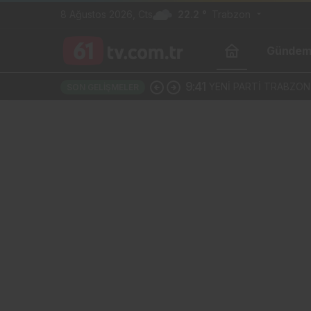
8 Ağustos 2026, Cts
22.2 °
Trabzon
Günde
9:41
YENİ PARTİ TRABZON’
SON GELIŞMELER