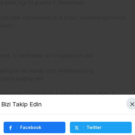
z ekibi, ligi 51 puanla 7. tamamladı.
nda lider Galatasaray’ın 5 puan, Fenerbahçe’nin ise
lıyor.
yet, 3 beraberlik ve 1 mağlubiyet aldı.
ocaelispor ve Hesap.com Antalyaspor’u,
rlarla mağlup etti.
abzon’da 1-1 berabere kalan Karadeniz ekibi, 5.
ynadığı karşılaşmada 1-0 mağlup oldu.
Bizi Takip Edin
e sahasında 1-1 berabere kalırken 7. haftada
ük’ü 4-3, 8. hafta evinde Zecorner Kayserispor’u 4-
Facebook
Twitter
anda 2-1, 10. haftada ikas Eyüpspor’u sahasında 2-