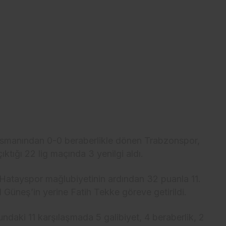
asmanından 0-0 beraberlikle dönen Trabzonspor,
ktığı 22 lig maçında 3 yenilgi aldı.
 Hatayspor mağlubiyetinin ardından 32 puanla 11.
 Güneş’in yerine Fatih Tekke göreve getirildi.
undaki 11 karşılaşmada 5 galibiyet, 4 beraberlik, 2