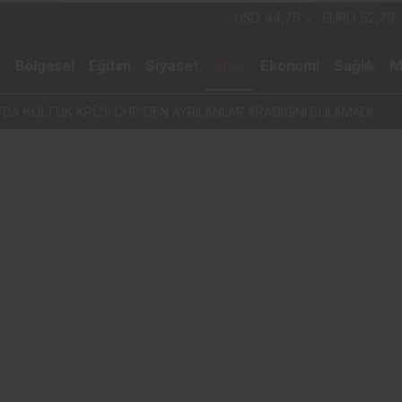
USD
44,76
EURO
52,79
m
Bölgesel
Eğitim
Siyaset
Spor
Ekonomi
Sağlık
M
DA KOLTUK KRİZİ! CHP’DEN AYRILANLAR ARADIĞINI BULAMADI