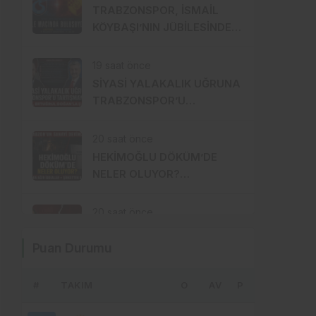
AİLELERİNE!
TRABZONSPOR, İSMAİL
KÖYBAŞI’NIN JÜBİLESİNDE
GÖZTEPE’YE KONUK
OLACAK
19 saat önce
SİYASİ YALAKALIK UĞRUNA
TRABZONSPOR’U
TARTIŞMANIN ORTASINA
ATTI!
20 saat önce
HEKİMOĞLU DÖKÜM’DE
NELER OLUYOR?
İŞÇİLERDEN AĞIR İDDİALAR,
ŞİRKETTEN SERT CEVAP!
20 saat önce
YENİ PARTİ TRABZON’DA
Puan Durumu
DAHA YOLUN BAŞINDA
KAVGA ÇIKTI!
#
TAKIM
20 saat önce
O
AV
P
MHP TRABZON’DA LİSTEYİ