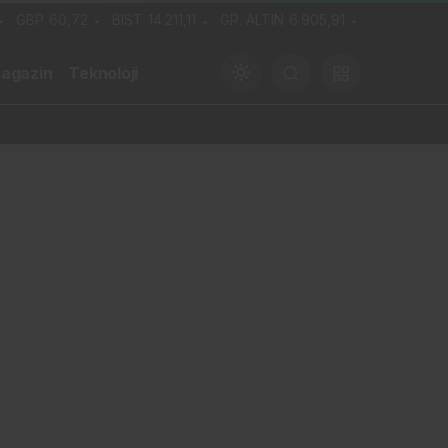
GBP
60,72
BIST
14.211,11
GR. ALTIN
6.905,91
agazin
Teknoloji
Gündüz Modu
Gündüz modunu seçin.
Gece Modu
Gece modunu seçin.
Sistem Modu
Sistem modunu seçin.