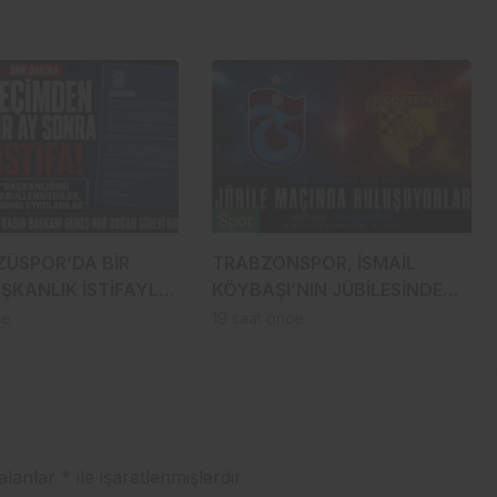
Spor
ZÜSPOR’DA BİR
TRABZONSPOR, İSMAİL
ŞKANLIK İSTİFAYLA
KÖYBAŞI’NIN JÜBİLESİNDE
MOBBİNG
GÖZTEPE’YE KONUK OLACAK
ce
19 saat önce
ILAR!”
 alanlar
*
ile işaretlenmişlerdir