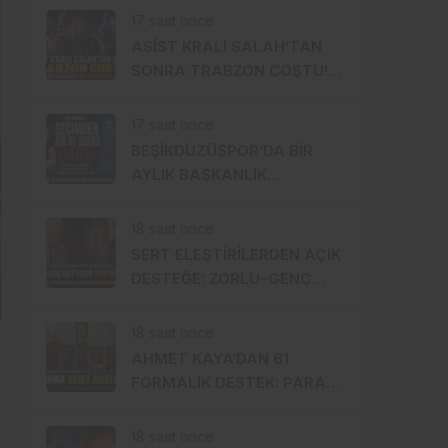
BULAMADI
17 saat önce
ASİST KRALI SALAH’TAN
SONRA TRABZON COŞTU!
SÖRLOTH YA DA NÚÑEZ: İKİ
YILDIZDAN BİRİ GELİYOR
17 saat önce
BEŞİKDÜZÜSPOR’DA BİR
AYLIK BAŞKANLIK
İSTİFAYLA BİTTİ: “MOBBİNG
UYGULADILAR!”
18 saat önce
SERT ELEŞTİRİLERDEN AÇIK
DESTEĞE: ZORLU–GENÇ
HATTINDA DİKKAT ÇEKEN
YAKINLAŞMA!
18 saat önce
AHMET KAYA’DAN 61
FORMALIK DESTEK: PARASI
KENDİ CEPLERİNDEN,
FORMALAR ŞEHİT
18 saat önce