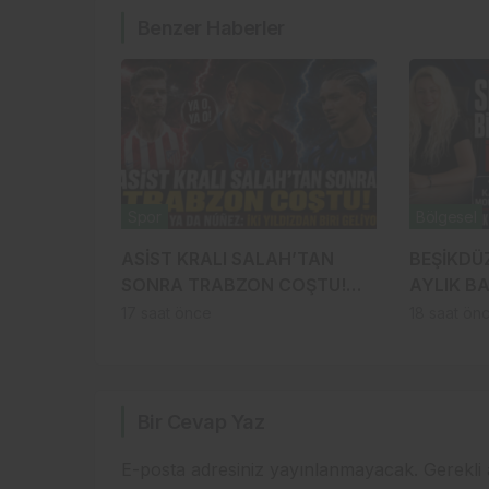
Benzer Haberler
Spor
Bölgesel
ASİST KRALI SALAH’TAN
BEŞİKDÜ
SONRA TRABZON COŞTU!
AYLIK BA
SÖRLOTH YA DA NÚÑEZ: İKİ
BİTTİ: “
17 saat önce
18 saat ön
YILDIZDAN BİRİ GELİYOR
UYGULAD
Bir Cevap Yaz
E-posta adresiniz yayınlanmayacak.
Gerekli