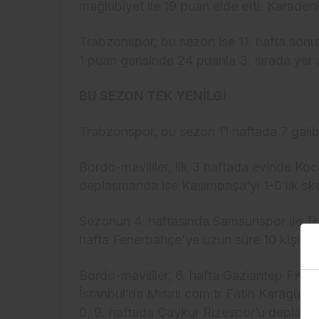
mağlubiyet ile 19 puan elde etti. Karadeni
Trabzonspor, bu sezon ise 11. hafta sonu
1 puan gerisinde 24 puanla 3. sırada yer a
BU SEZON TEK YENİLGİ
Trabzonspor, bu sezon 11 haftada 7 galibi
Bordo-mavililer, ilk 3 haftada evinde K
deplasmanda ise Kasımpaşa’yı 1-0’lık sko
Sezonun 4. haftasında Samsunspor ile Tr
hafta Fenerbahçe’ye uzun süre 10 kişi o
Bordo-mavililer, 6. hafta Gaziantep FK il
İstanbul’da Mısırlı.com.tr Fatih Karagümr
0, 9. haftada Çaykur Rizespor’u deplasm