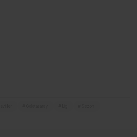
vililer
# Galatasaray
# Lig
# Sezon