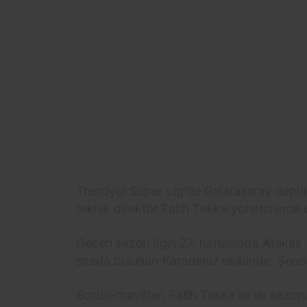
Trendyol Süper Lig’de Galatasaray depl
teknik direktör Fatih Tekke yönetiminde çı
Geçen sezon ligin 27. haftasında Atakaş
sırada bulunan Karadeniz ekibinde, Şenol
Bordo-mavililer, Fatih Tekke ile ilk sezon