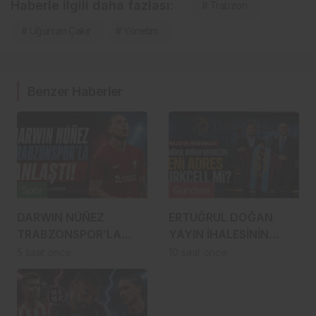
Haberle ilgili daha fazlası:
# Trabzon
# Uğurcan Çakır
# Yönetim
Benzer Haberler
Spor
Gündem
DARWIN NÚÑEZ
ERTUĞRUL DOĞAN
TRABZONSPOR’LA
YAYIN İHALESİNİN
ANLAŞTI! ŞAHİNKAYA
MERKEZİNDE: SÜPER
5 saat önce
10 saat önce
ARABİSTAN’A GİDİYOR
LİG’DE YENİ ADRES
TURKCELL Mİ?