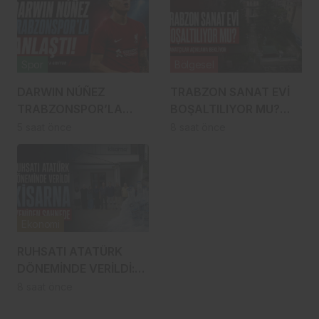
Spor
Bölgesel
DARWIN NÚÑEZ
TRABZON SANAT EVİ
TRABZONSPOR’LA
BOŞALTILIYOR MU?
ANLAŞTI! ŞAHİNKAYA
SANATÇILAR
5 saat önce
8 saat önce
ARABİSTAN’A GİDİYOR
YÜRÜYÜŞE
HAZIRLANDI, GENÇ
DEVREYE GİRDİ
Ekonomi
RUHSATI ATATÜRK
DÖNEMİNDE VERİLDİ:
TRABZON’UN ASIRLIK
8 saat önce
MARKASI KİSARNA