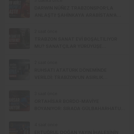
3 dakika önce
DARWIN NÚÑEZ TRABZONSPOR’LA
ANLAŞTI! ŞAHİNKAYA ARABİSTAN’A
GİDİYOR
2 saat önce
TRABZON SANAT EVİ BOŞALTILIYOR
MU? SANATÇILAR YÜRÜYÜŞE
HAZIRLANDI, GENÇ DEVREYE GİRDİ
2 saat önce
RUHSATI ATATÜRK DÖNEMİNDE
VERİLDİ: TRABZON’UN ASIRLIK
MARKASI KİSARNA YENİDEN SAHNEDE
3 saat önce
ORTAHİSAR BORDO-MAVİYE
BOYANIYOR: SIRADA GÜLBAHARHATUN
VAR
4 saat önce
ERTUĞRUL DOĞAN YAYIN İHALESİNİN