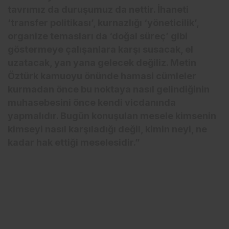
tavrımız da duruşumuz da nettir. İhaneti
‘transfer politikası’, kurnazlığı ‘yöneticilik’,
organize temasları da ‘doğal süreç’ gibi
göstermeye çalışanlara karşı susacak, el
uzatacak, yan yana gelecek değiliz. Metin
Öztürk kamuoyu önünde hamasi cümleler
kurmadan önce bu noktaya nasıl gelindiğinin
muhasebesini önce kendi vicdanında
yapmalıdır. Bugün konuşulan mesele kimsenin
kimseyi nasıl karşıladığı değil, kimin neyi, ne
kadar hak ettiği meselesidir.”