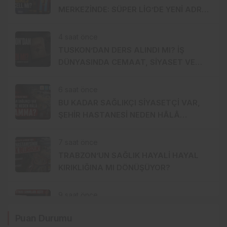
MERKEZİNDE: SÜPER LİG’DE YENİ ADRES
TURKCELL Mİ?
4 saat önce
TUSKON’DAN DERS ALINDI MI? İŞ
DÜNYASINDA CEMAAT, SİYASET VE
SERMAYE ÜÇGENİ
6 saat önce
BU KADAR SAĞLIKÇI SİYASETÇİ VAR,
ŞEHİR HASTANESİ NEDEN HÂLÂ
MUAMMA?
7 saat önce
TRABZON’UN SAĞLIK HAYALİ HAYAL
KIRIKLIĞINA MI DÖNÜŞÜYOR?
9 saat önce
SALAH ETKİSİ SINIRLARI AŞTI!
Puan Durumu
KAHİRE’DEN TRABZON’A HAFTADA 2