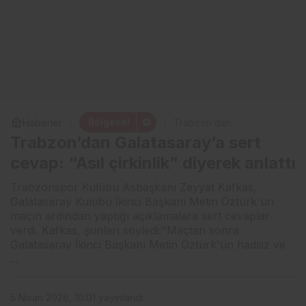
Bölgesel
Haberler
Trabzon’dan
Galatasaray’a sert cevap:
Trabzon’dan Galatasaray’a sert
“Asıl çirkinlik” diyerek
anlattı
cevap: “Asıl çirkinlik” diyerek anlattı
Trabzonspor Kulübü Asbaşkanı Zeyyat Kafkas,
Galatasaray Kulübü İkinci Başkanı Metin Öztürk'ün
maçın ardından yaptığı açıklamalara sert cevaplar
verdi. Kafkas, şunları söyledi:"Maçtan sonra
Galatasaray İkinci Başkanı Metin Öztürk'ün hadsiz ve
...
5 Nisan 2026, 10:01
yayınlandı