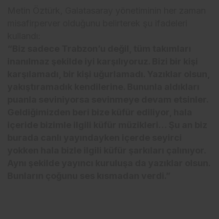
Metin Öztürk, Galatasaray yönetiminin her zaman
misafirperver olduğunu belirterek şu ifadeleri
kullandı:
“Biz sadece Trabzon’u değil, tüm takımları
inanılmaz şekilde iyi karşılıyoruz. Bizi bir kişi
karşılamadı, bir kişi uğurlamadı. Yazıklar olsun,
yakıştıramadık kendilerine. Bununla aldıkları
puanla seviniyorsa sevinmeye devam etsinler.
Geldiğimizden beri bize küfür ediliyor, hala
içeride bizimle ilgili küfür müzikleri… Şu an biz
burada canlı yayındayken içerde seyirci
yokken hala bizle ilgili küfür şarkıları çalınıyor.
Aynı şekilde yayıncı kuruluşa da yazıklar olsun.
Bunların çoğunu ses kısmadan verdi.”