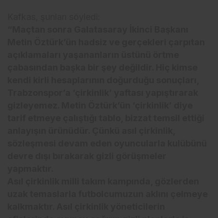
Kafkas, şunları söyledi:
“Maçtan sonra Galatasaray İkinci Başkanı
Metin Öztürk’ün hadsiz ve gerçekleri çarpıtan
açıklamaları yaşananların üstünü örtme
çabasından başka bir şey değildir. Hiç kimse
kendi kirli hesaplarının doğurduğu sonuçları,
Trabzonspor’a ‘çirkinlik’ yaftası yapıştırarak
gizleyemez. Metin Öztürk’ün ‘çirkinlik’ diye
tarif etmeye çalıştığı tablo, bizzat temsil ettiği
anlayışın ürünüdür. Çünkü asıl çirkinlik,
sözleşmesi devam eden oyuncularla kulübünü
devre dışı bırakarak gizli görüşmeler
yapmaktır.
Asıl çirkinlik milli takım kampında, gözlerden
uzak temaslarla futbolcumuzun aklını çelmeye
kalkmaktır. Asıl çirkinlik yöneticilerin