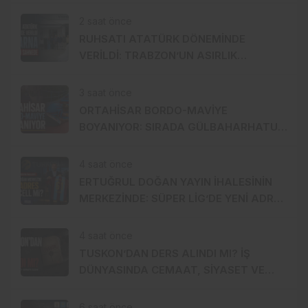
HAZIRLANDI, GENÇ DEVREYE GİRDİ
2 saat önce
RUHSATI ATATÜRK DÖNEMİNDE
VERİLDİ: TRABZON’UN ASIRLIK
MARKASI KİSARNA YENİDEN SAHNEDE
3 saat önce
ORTAHİSAR BORDO-MAVİYE
BOYANIYOR: SIRADA GÜLBAHARHATUN
VAR
4 saat önce
ERTUĞRUL DOĞAN YAYIN İHALESİNİN
MERKEZİNDE: SÜPER LİG’DE YENİ ADRES
TURKCELL Mİ?
4 saat önce
TUSKON’DAN DERS ALINDI MI? İŞ
DÜNYASINDA CEMAAT, SİYASET VE
SERMAYE ÜÇGENİ
6 saat önce