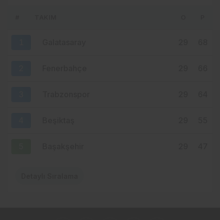
UÇUŞ
#
TAKIM
O
P
10 saat önce
YENİ PARTİ TRABZON’DA KOLTUK KRİZİ!
1
Galatasaray
29
68
CHP’DEN AYRILANLAR ARADIĞINI
BULAMADI
2
Fenerbahçe
29
66
3
Trabzonspor
29
64
4
Beşiktaş
29
55
5
Başakşehir
29
47
Detaylı Sıralama