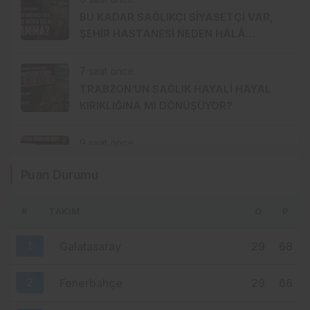
BU KADAR SAĞLIKÇI SİYASETÇİ VAR,
ŞEHİR HASTANESİ NEDEN HÂLÂ
MUAMMA?
7 saat önce
TRABZON’UN SAĞLIK HAYALİ HAYAL
KIRIKLIĞINA MI DÖNÜŞÜYOR?
9 saat önce
SALAH ETKİSİ SINIRLARI AŞTI!
Puan Durumu
KAHİRE’DEN TRABZON’A HAFTADA 2
UÇUŞ
#
TAKIM
O
P
10 saat önce
YENİ PARTİ TRABZON’DA KOLTUK KRİZİ!
1
Galatasaray
29
68
CHP’DEN AYRILANLAR ARADIĞINI
BULAMADI
2
Fenerbahçe
29
66