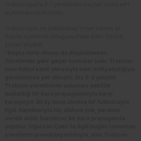
Trabzonspor’a 2-1 yenildikleri maçtan sonra sert
açıklamalarda bulundu.
Trabzonspor ve Galatasaray’ın her zaman iyi
ilişkiler içerisinde olduğunu ifade eden Öztürk,
şunları söyledi:
“Başka türlü olması da düşünülemez.
Yönetimler gelir geçer camialar kalır. Trabzon
hem futbol kenti olmasıyla hem milliyetçiliğiyle
gönlümüzde yer almıştır. Biz 2-3 gündür
Trabzon yönetiminin anlamsız şekilde
başlattığı bir kara propagandayla karşı
karşıyayız. İki ay önce alınmış bir futbolcuyla
ilgili. Kendileriyle hiç alakası yok, parasını
verdik aldık. İnanılmaz bir kara propaganda
yaptılar. Uğurcan Çakır’la ilgili bugün tamamen
yönetimin provokasyonlarıyla, asla Trabzon