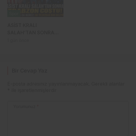
Spor
ASİST KRALI
SALAH’TAN SONRA
TRABZON COŞTU!
1 gün önce
SÖRLOTH YA DA
NÚÑEZ: İKİ YILDIZDAN
BİRİ GELİYOR
Bir Cevap Yaz
E-posta adresiniz yayınlanmayacak.
Gerekli alanlar
*
ile işaretlenmişlerdir
Yorumunuz
*