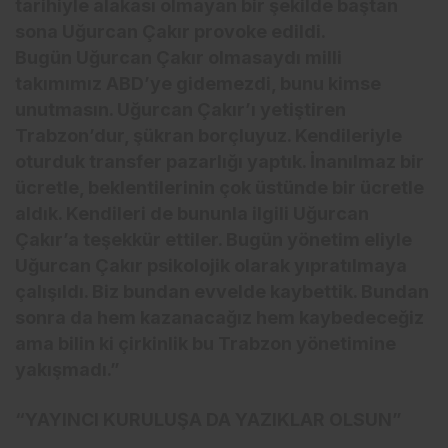
tarihiyle alakası olmayan bir şekilde baştan
sona Uğurcan Çakır provoke edildi.
Bugün Uğurcan Çakır olmasaydı milli
takımımız ABD’ye gidemezdi, bunu kimse
unutmasın. Uğurcan Çakır’ı yetiştiren
Trabzon’dur, şükran borçluyuz. Kendileriyle
oturduk transfer pazarlığı yaptık. İnanılmaz bir
ücretle, beklentilerinin çok üstünde bir ücretle
aldık. Kendileri de bununla ilgili Uğurcan
Çakır’a teşekkür ettiler. Bugün yönetim eliyle
Uğurcan Çakır psikolojik olarak yıpratılmaya
çalışıldı. Biz bundan evvelde kaybettik. Bundan
sonra da hem kazanacağız hem kaybedeceğiz
ama bilin ki çirkinlik bu Trabzon yönetimine
yakışmadı.”
“YAYINCI KURULUŞA DA YAZIKLAR OLSUN”