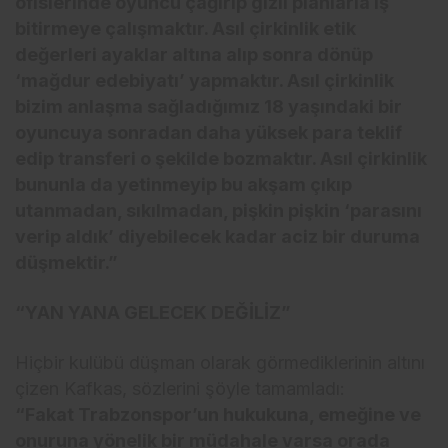
ofislerinde oyuncu çağırıp gizli planlarla iş
bitirmeye çalışmaktır. Asıl çirkinlik etik
değerleri ayaklar altına alıp sonra dönüp
‘mağdur edebiyatı’ yapmaktır. Asıl çirkinlik
bizim anlaşma sağladığımız 18 yaşındaki bir
oyuncuya sonradan daha yüksek para teklif
edip transferi o şekilde bozmaktır. Asıl çirkinlik
bununla da yetinmeyip bu akşam çıkıp
utanmadan, sıkılmadan, pişkin pişkin ‘parasını
verip aldık’ diyebilecek kadar aciz bir duruma
düşmektir.”
“YAN YANA GELECEK DEĞİLİZ”
Hiçbir kulübü düşman olarak görmediklerinin altını
çizen Kafkas, sözlerini şöyle tamamladı:
“Fakat Trabzonspor’un hukukuna, emeğine ve
onuruna yönelik bir müdahale varsa orada