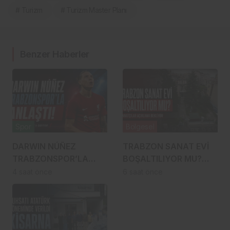
# Turizm
# Turizm Master Planı
Benzer Haberler
Spor
Bölgesel
DARWIN NÚÑEZ
TRABZON SANAT EVİ
TRABZONSPOR’LA
BOŞALTILIYOR MU?
ANLAŞTI! ŞAHİNKAYA
SANATÇILAR
4 saat önce
6 saat önce
ARABİSTAN’A GİDİYOR
YÜRÜYÜŞE
HAZIRLANDI, GENÇ
DEVREYE GİRDİ