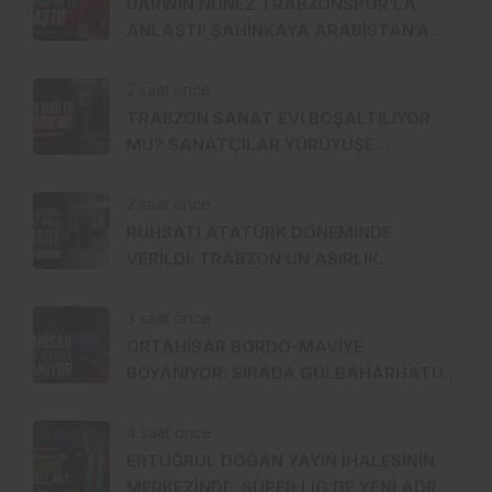
DARWIN NÚÑEZ TRABZONSPOR’LA
ANLAŞTI! ŞAHİNKAYA ARABİSTAN’A
GİDİYOR
2 saat önce
TRABZON SANAT EVİ BOŞALTILIYOR
MU? SANATÇILAR YÜRÜYÜŞE
HAZIRLANDI, GENÇ DEVREYE GİRDİ
2 saat önce
RUHSATI ATATÜRK DÖNEMİNDE
VERİLDİ: TRABZON’UN ASIRLIK
MARKASI KİSARNA YENİDEN SAHNEDE
3 saat önce
ORTAHİSAR BORDO-MAVİYE
BOYANIYOR: SIRADA GÜLBAHARHATUN
VAR
4 saat önce
ERTUĞRUL DOĞAN YAYIN İHALESİNİN
MERKEZİNDE: SÜPER LİG’DE YENİ ADRES