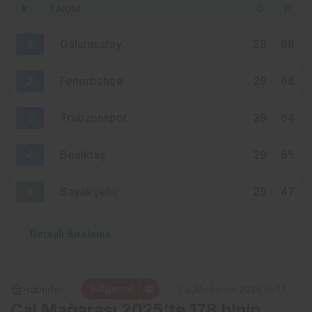
#
TAKIM
O
P
10 saat önce
YENİ PARTİ TRABZON’DA KOLTUK KRİZİ!
1
Galatasaray
29
68
CHP’DEN AYRILANLAR ARADIĞINI
BULAMADI
2
Fenerbahçe
29
66
3
Trabzonspor
29
64
4
Beşiktaş
29
55
5
Başakşehir
29
47
Detaylı Sıralama
Bölgesel
Haberler
Çal Mağarası 2025’te 178
binin üzerinde ziyaretçiyi
Çal Mağarası 2025’te 178 binin