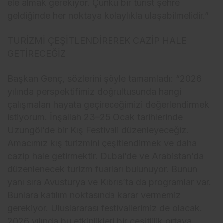
ele almak gerekiyor. Çünkü bir turist şehre
geldiğinde her noktaya kolaylıkla ulaşabilmelidir.”
TURİZMİ ÇEŞİTLENDİREREK CAZİP HALE
GETİRECEĞİZ
Başkan Genç, sözlerini şöyle tamamladı: “2026
yılında perspektifimiz doğrultusunda hangi
çalışmaları hayata geçireceğimizi değerlendirmek
istiyorum. İnşallah 23–25 Ocak tarihlerinde
Uzungöl’de bir Kış Festivali düzenleyeceğiz.
Amacımız kış turizmini çeşitlendirmek ve daha
cazip hale getirmektir. Dubai’de ve Arabistan’da
düzenlenecek turizm fuarları bulunuyor. Bunun
yanı sıra Avusturya ve Kıbrıs’ta da programlar var.
Bunlara katılım noktasında karar vermemiz
gerekiyor. Uluslararası festivallerimiz de olacak.
2026 yılında bu etkinlikleri bir çeşitlilik ortaya