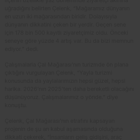
İlçenin özellikle yaz döneminde ziyaretçi akınına
uğradığını belirten Çelenk, “Mağaramız dünyanın
en uzun iki mağarasından biridir. Dolayısıyla
dünyanın dikkatini çeken bir yerdir. Geçen sene
için 178 bin 500 kayıtlı ziyaretçimiz oldu. Önceki
seneye göre yüzde 4 artış var. Bu da bizi memnun
ediyor.” dedi.
Çalışmalarla Çal Mağarası’nın turizmde ön plana
çıktığını vurgulayan Çelenk, “Yayla turizmi
konusunda da yaylalarımızın hepsi güzel, hepsi
harika. 2026’nın 2025’ten daha bereketli olacağını
düşünüyoruz. Çalışmalarımız o yönde.” diye
konuştu.
Çelenk, Çal Mağarası’nın etrafını kapsayan
projenin de şu an kabul aşamasında olduğuna
dikkati çekerek, “İnsanların geliş gidişini, araç