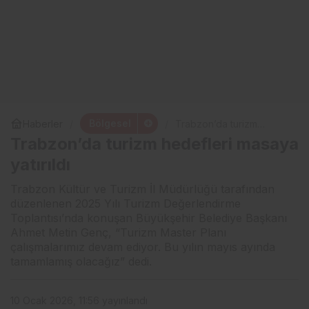
Bölgesel
Haberler
Trabzon’da turizm
hedefleri masaya yatırıldı
Trabzon’da turizm hedefleri masaya
yatırıldı
Trabzon Kültür ve Turizm İl Müdürlüğü tarafından
düzenlenen 2025 Yılı Turizm Değerlendirme
Toplantısı’nda konuşan Büyükşehir Belediye Başkanı
Ahmet Metin Genç, “Turizm Master Planı
çalışmalarımız devam ediyor. Bu yılın mayıs ayında
tamamlamış olacağız” dedi.
10 Ocak 2026, 11:56
yayınlandı