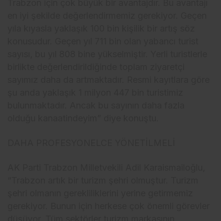
Trabzon için çok büyük bir avantajdır. Bu avantajı
en iyi şekilde değerlendirmemiz gerekiyor. Geçen
yıla kıyasla yaklaşık 100 bin kişilik bir artış söz
konusudur. Geçen yıl 711 bin olan yabancı turist
sayısı, bu yıl 808 bine yükselmiştir. Yerli turistlerle
birlikte değerlendirildiğinde toplam ziyaretçi
sayımız daha da artmaktadır. Resmi kayıtlara göre
şu anda yaklaşık 1 milyon 447 bin turistimiz
bulunmaktadır. Ancak bu sayının daha fazla
olduğu kanaatindeyim” diye konuştu.
DAHA PROFESYONELCE YÖNETİLMELİ
AK Parti Trabzon Milletvekili Adil Karaismailoğlu,
“Trabzon artık bir turizm şehri olmuştur. Turizm
şehri olmanın gerekliliklerini yerine getirmemiz
gerekiyor. Bunun için herkese çok önemli görevler
düşüyor. Tüm sektörler turizm markasının