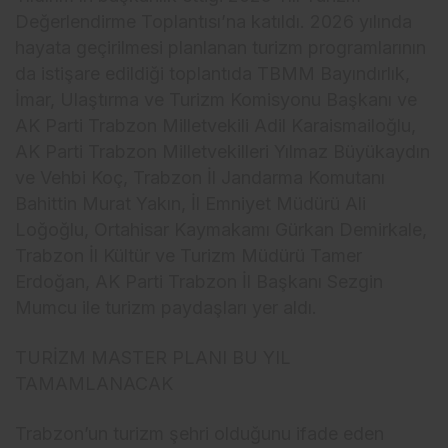
Değerlendirme Toplantısı’na katıldı. 2026 yılında
hayata geçirilmesi planlanan turizm programlarının
da istişare edildiği toplantıda TBMM Bayındırlık,
İmar, Ulaştırma ve Turizm Komisyonu Başkanı ve
AK Parti Trabzon Milletvekili Adil Karaismailoğlu,
AK Parti Trabzon Milletvekilleri Yılmaz Büyükaydın
ve Vehbi Koç, Trabzon İl Jandarma Komutanı
Bahittin Murat Yakın, İl Emniyet Müdürü Ali
Loğoğlu, Ortahisar Kaymakamı Gürkan Demirkale,
Trabzon İl Kültür ve Turizm Müdürü Tamer
Erdoğan, AK Parti Trabzon İl Başkanı Sezgin
Mumcu ile turizm paydaşları yer aldı.
TURİZM MASTER PLANI BU YIL
TAMAMLANACAK
Trabzon’un turizm şehri olduğunu ifade eden