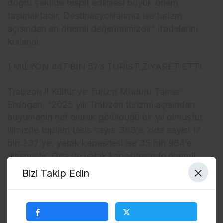
doğru şekilde tespit edilmesi büyük önem
taşımaktadır. Destinasyonlarımız ise turizm
açısından en önemli değerlerimizdir” ifadelerini
kullandı.
1 MİLYON 447 BİN 573 TURİST ZİYARET ETTİ
Trabzon İl Kültür ve Turizm Müdürü Tamer
Erdoğan, “2025 yılı Trabzon turizmi açısından
büyümenin net olarak görüldüğü bir yıl olmuştur.
İlimizde toplam tesis sayısı 383’e, oda sayısı 17
bin 237’ye, yatak kapasitesi ise 35 bin 984’e
ulaşmıştır. Oda ve yatak kapasitesinde önemli
oranlarda artış sağlanmıştır. 2025 yılında
Bizi Takip Edin
Trabzon’u toplam 1 milyon 447 bin 573 turist
ziyaret etmiş; bunun 808 bini yabancı, 639 bini
yerli turistlerden oluşmuştur. Sümela Manastırı’nı
ise 514 bin 596 kişi ziyaret etmiştir. Ulaşımda da