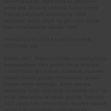
Günleri’ne katıldık. Katar Doha’da çalışmalara
iştirak ettik. Bu süreç içerisinde Turizm Master
Planı’nın çalışmasını sürdürüyoruz. Saha
çalışmaları devam ediyor. Bu yılın mayıs ayında
bunu da tamamlamış olacağız” dedi.
TRABZON’U KÜLTÜR BAŞKENTİ YAPMA
HEDEFİMİZ VAR
Başkan Genç, “Trabzon’un kültür ve sanat yönüyle
turizme katkısını daha görünür kılmak amacıyla
Trabzon’da bir film festivali düzenledik. Festivalin
oldukça başarılı geçtiğini düşünüyoruz ve bunu
inşallah devam ettireceğiz. Bunun yanı sıra
uluslararası tiyatro festivali ile uluslararası horon ve
müzik çalışmalarını da hayata geçirdik. Trabzon’u
2027 yılında Türk Dünyası Kültür Başkenti yapmak
istiyoruz. Bu doğrultuda çeşitli çalışmalar