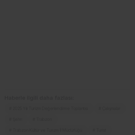
Haberle ilgili daha fazlası:
# 2025 Yılı Turizm Değerlendirme Toplantısı
# Çalışmalar
# Şehri
# Trabzon
# Trabzon Kültür ve Turizm İl Müdürlüğü
# Turist