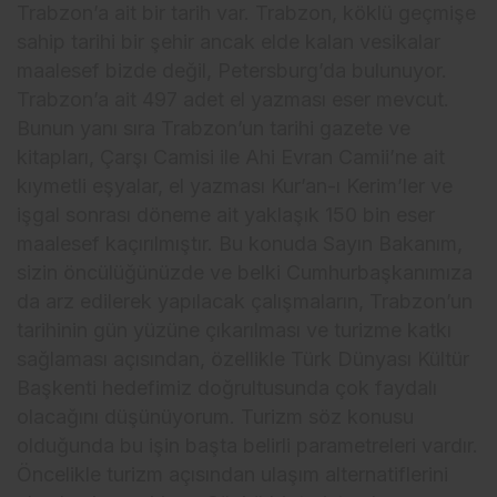
Trabzon’a ait bir tarih var. Trabzon, köklü geçmişe
sahip tarihi bir şehir ancak elde kalan vesikalar
maalesef bizde değil, Petersburg’da bulunuyor.
Trabzon’a ait 497 adet el yazması eser mevcut.
Bunun yanı sıra Trabzon’un tarihi gazete ve
kitapları, Çarşı Camisi ile Ahi Evran Camii’ne ait
kıymetli eşyalar, el yazması Kur’an-ı Kerim’ler ve
işgal sonrası döneme ait yaklaşık 150 bin eser
maalesef kaçırılmıştır. Bu konuda Sayın Bakanım,
sizin öncülüğünüzde ve belki Cumhurbaşkanımıza
da arz edilerek yapılacak çalışmaların, Trabzon’un
tarihinin gün yüzüne çıkarılması ve turizme katkı
sağlaması açısından, özellikle Türk Dünyası Kültür
Başkenti hedefimiz doğrultusunda çok faydalı
olacağını düşünüyorum. Turizm söz konusu
olduğunda bu işin başta belirli parametreleri vardır.
Öncelikle turizm açısından ulaşım alternatiflerini