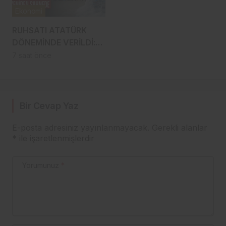
Ekonomi
RUHSATI ATATÜRK
DÖNEMİNDE VERİLDİ:
TRABZON’UN ASIRLIK
7 saat önce
MARKASI KİSARNA
YENİDEN SAHNEDE
Bir Cevap Yaz
E-posta adresiniz yayınlanmayacak.
Gerekli alanlar
*
ile işaretlenmişlerdir
Yorumunuz
*