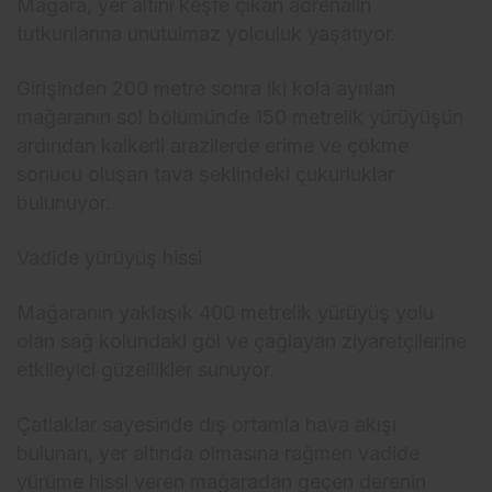
Mağara, yer altını keşfe çıkan adrenalin
tutkunlarına unutulmaz yolculuk yaşatıyor.
Girişinden 200 metre sonra iki kola ayrılan
mağaranın sol bölümünde 150 metrelik yürüyüşün
ardından kalkerli arazilerde erime ve çökme
sonucu oluşan tava şeklindeki çukurluklar
bulunuyor.
Vadide yürüyüş hissi
Mağaranın yaklaşık 400 metrelik yürüyüş yolu
olan sağ kolundaki göl ve çağlayan ziyaretçilerine
etkileyici güzellikler sunuyor.
Çatlaklar sayesinde dış ortamla hava akışı
bulunan, yer altında olmasına rağmen vadide
yürüme hissi veren mağaradan geçen derenin