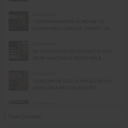
TURKCELL Mİ?
4 saat önce
TUSKON’DAN DERS ALINDI MI? İŞ
DÜNYASINDA CEMAAT, SİYASET VE
SERMAYE ÜÇGENİ
6 saat önce
BU KADAR SAĞLIKÇI SİYASETÇİ VAR,
ŞEHİR HASTANESİ NEDEN HÂLÂ
MUAMMA?
7 saat önce
TRABZON’UN SAĞLIK HAYALİ HAYAL
KIRIKLIĞINA MI DÖNÜŞÜYOR?
9 saat önce
SALAH ETKİSİ SINIRLARI AŞTI!
Puan Durumu
KAHİRE’DEN TRABZON’A HAFTADA 2
UÇUŞ