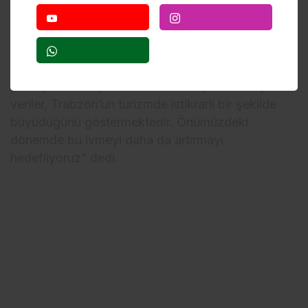
hareketlilik sürmüş, Trabzon Havalimanı’nda 58
ülkeden 3 bin 699 dış hat uçuşu gerçekleştirilmiş,
445 binin üzerinde misafir ilimize gelmiştir.
Kruvaziyer turizmi kapsamında da 21 gemiyle
yaklaşık 21 bin yolcu Trabzon’u ziyaret etmiştir. Bu
veriler, Trabzon’un turizmde istikrarlı bir şekilde
büyüdüğünü göstermektedir. Önümüzdeki
dönemde bu ivmeyi daha da artırmayı
hedefliyoruz” dedi.