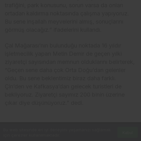
trafiğini, park konusunu, sorun varsa da onları
ortadan kaldırma noktasında çalışma yapıyoruz.
Bu sene inşallah meyvelerini almış, sonuçlarını
görmüş olacağız.” ifadelerini kullandı.
Çal Mağarası’nın bulunduğu noktada 16 yıldır
işletmecilik yapan Metin Demir de geçen yılki
ziyaretçi sayısından memnun olduklarını belirterek,
“Geçen sene daha çok Orta Doğu’dan gelenler
oldu. Bu sene beklentimiz biraz daha farklı.
Çin’den ve Kafkasya’dan gelecek turistleri de
bekliyoruz. Ziyaretçi sayımız 200 binin üzerine
çıkar diye düşünüyoruz.” dedi.
Bu web sitesinde en iyi deneyimi yaşamanızı sağlamak
Kabul
için çerezler kullanılmaktadır.