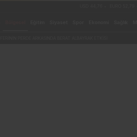
USD
44,76
EURO
52,79
m
Bölgesel
Eğitim
Siyaset
Spor
Ekonomi
Sağlık
M
SFERİNİN PERDE ARKASINDA BERAT ALBAYRAK ETKİSİ