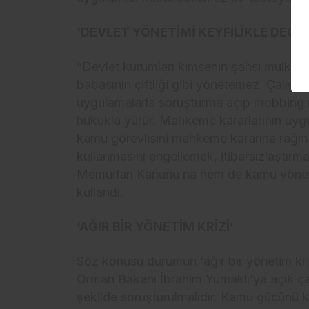
‘DEVLET YÖNETİMİ KEYFİLİKLE DEĞİ
“Devlet kurumları kimsenin şahsi mülkü de
babasının çiftliği gibi yönetemez. Çalışa
uygulamalarla soruşturma açıp mobbing u
hukukla yürür. Mahkeme kararlarının uygul
kamu görevlisini mahkeme kararına rağmen
kullanmasını engellemek, itibarsızlaştır
Memurları Kanunu’na hem de kamu yönetimin
kullandı.
‘AĞIR BİR YÖNETİM KRİZİ’
Söz konusu durumun ‘ağır bir yönetim kr
Orman Bakanı İbrahim Yumaklı’ya açık çağ
şekilde soruşturulmalıdır. Kamu gücünü kiş