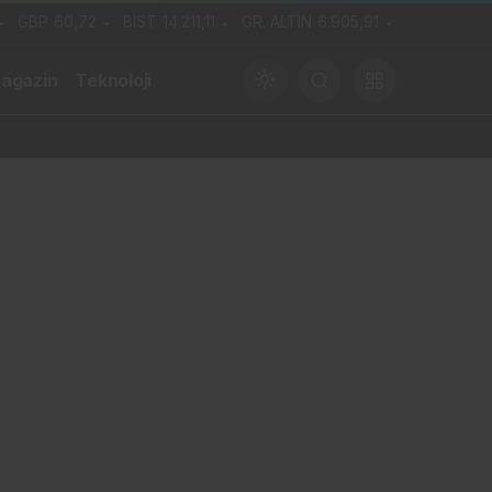
GBP
60,72
BIST
14.211,11
GR. ALTIN
6.905,91
agazin
Teknoloji
Gündüz Modu
Gündüz modunu seçin.
Gece Modu
Gece modunu seçin.
Sistem Modu
Sistem modunu seçin.