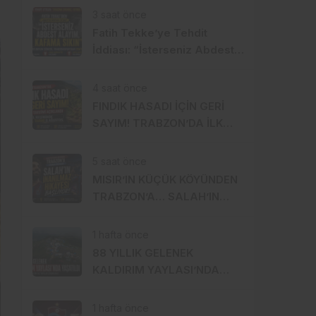
ALBAYRAK ETKİSİ
3 saat önce
Fatih Tekke’ye Tehdit
İddiası: “İsterseniz Abdest
Alayım, Kafama Sıkın”
4 saat önce
FINDIK HASADI İÇİN GERİ
SAYIM! TRABZON’DA İLK
BAHÇELERE 8 AĞUSTOS’TA
GİRİLECEK
5 saat önce
MISIR’IN KÜÇÜK KÖYÜNDEN
TRABZON’A… SALAH’IN
İNANILMAZ HİKÂYESİ
BAŞLIYOR
1 hafta önce
88 YILLIK GELENEK
KALDIRIM YAYLASI’NDA
YENİDEN HAYAT BULDU
1 hafta önce