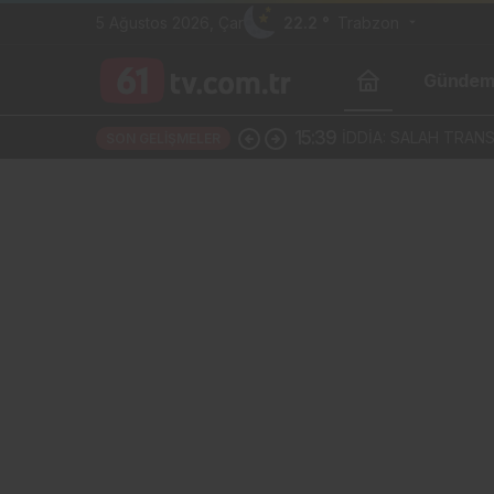
5 Ağustos 2026, Çar
22.2 °
Trabzon
Günde
15:39
İDDİA: SALAH TRAN
SON GELIŞMELER