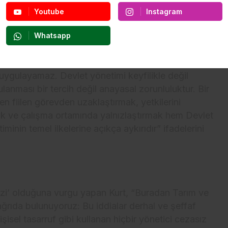
Youtube
Instagram
L, HUKUKLA YÜRÜR’
Whatsapp
ğildir” diyen Kurt, “Hiçbir kamu yöneticisi devleti
n diğer kamu personellerine karşı keyfi
ygulayamaz. Devlet yönetimi keyfilikle değil
anması bir tercih değil anayasal zorunluluktur. Bir
 fiilen görevden uzaklaştırmak, yetkilerini
mak ve çalışma ortamında yalnızlaştırmak hem Devlet
in temel ilkelerine açıkça aykırıdır” ifadelerini
izi’ olduğuna vurgu yapan Kurt, “Buradan Tarım ve
rıda bulunuyoruz: Bu iddialar derhal ve şeffaf
isel tasarruf gibi kullanan hiçbir yönetici cezasız