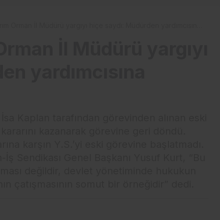
ım Orman İl Müdürü yargıyı hiçe saydı: Müdürden yardımcısına
ası
Orman İl Müdürü yargıyı
den yardımcısına
sa Kaplan tarafından görevinden alınan eski
kararını kazanarak görevine geri döndü.
ına karşın Y.S.’yi eski görevine başlatmadı.
İş Sendikası Genel Başkanı Yusuf Kurt, “Bu
tışması değildir, devlet yönetiminde hukukun
nın çatışmasının somut bir örneğidir” dedi.