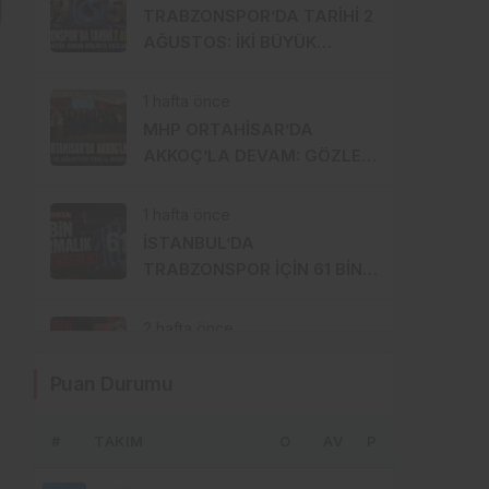
TRABZONSPOR’DA TARİHİ 2
AĞUSTOS: İKİ BÜYÜK
GURUR BİRLİKTE
KUTLANACAK
1 hafta önce
MHP ORTAHİSAR’DA
AKKOÇ’LA DEVAM: GÖZLER
15 AĞUSTOS’A ÇEVRİLDİ
1 hafta önce
İSTANBUL’DA
TRABZONSPOR İÇİN 61 BİN
FORMALIK SEFERBERLİK!
2 hafta önce
Trabzon Milletvekili Sibel
Puan Durumu
Suiçmez CHP’den istifa etti
#
TAKIM
2 hafta önce
O
AV
P
ANAHTAR PARTİ’DEN