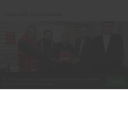
1 Nisan 2026, 09:20
yayınlandı
Bu web sitesinde en iyi deneyimi yaşamanızı sağlamak
Kabul
için çerezler kullanılmaktadır.
0
Paylaş