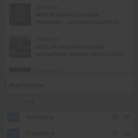
1 gün önce
MISIR’IN KÜÇÜK KÖYÜNDEN
TRABZON’A… SALAH’IN İNANILMAZ
HİKÂYESİ BAŞLIYOR
1 hafta önce
88 YILLIK GELENEK KALDIRIM
YAYLASI’NDA YENİDEN HAYAT BULDU
1 hafta önce
TRABZONSPOR’DA TARİHİ 2 AĞUSTOS:
Puan Durumu
İKİ BÜYÜK GURUR BİRLİKTE
KUTLANACAK
#
TAKIM
O
P
1 hafta önce
MHP ORTAHİSAR’DA AKKOÇ’LA
1
Galatasaray
29
68
DEVAM: GÖZLER 15 AĞUSTOS’A
ÇEVRİLDİ
2
Fenerbahçe
29
66