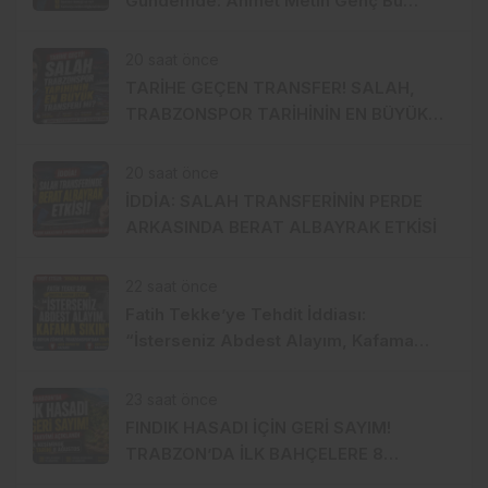
Gündemde: Ahmet Metin Genç Bu
Bedeli Cebinden mi Ödeyecek,
Belediye Kasasından mı Karşılanacak?
20 saat önce
TARİHE GEÇEN TRANSFER! SALAH,
TRABZONSPOR TARİHİNİN EN BÜYÜK
TRANSFERİ Mİ?
20 saat önce
İDDİA: SALAH TRANSFERİNİN PERDE
ARKASINDA BERAT ALBAYRAK ETKİSİ
22 saat önce
Fatih Tekke’ye Tehdit İddiası:
“İsterseniz Abdest Alayım, Kafama
Sıkın”
23 saat önce
FINDIK HASADI İÇİN GERİ SAYIM!
TRABZON’DA İLK BAHÇELERE 8
AĞUSTOS’TA GİRİLECEK