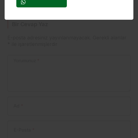
HAYAT BULDU
Bir Cevap Yaz
E-posta adresiniz yayınlanmayacak.
Gerekli alanlar
*
ile işaretlenmişlerdir
Yorumunuz
*
Ad
*
E-Posta
*