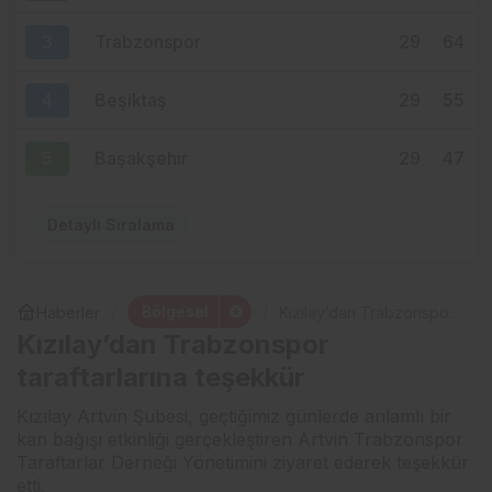
3
Trabzonspor
29
64
4
Beşiktaş
29
55
5
Başakşehir
29
47
Detaylı Sıralama
Bölgesel
Haberler
Kızılay’dan Trabzonspor
taraftarlarına teşekkür
Kızılay’dan Trabzonspor
taraftarlarına teşekkür
Kızılay Artvin Şubesi, geçtiğimiz günlerde anlamlı bir
kan bağışı etkinliği gerçekleştiren Artvin Trabzonspor
Taraftarlar Derneği Yönetimini ziyaret ederek teşekkür
etti.