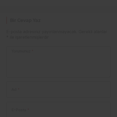
HAYAT BULDU
Bir Cevap Yaz
E-posta adresiniz yayınlanmayacak.
Gerekli alanlar
*
ile işaretlenmişlerdir
Yorumunuz
*
Ad
*
E-Posta
*