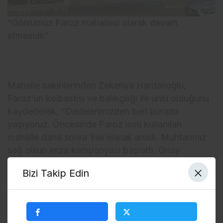
“Gönlümüz Faroz mahallesi olarak devam
etmesidir”
Mahalle sakinlerinden Zekeriya Hardalıoğlu,
Faroz’un kolbastısı ve balıkçılığı ile ünlü olduğunu
kaydederek, “Dedelerimizden beri burada
yaşıyoruz. Öncesinde Faroz ismi kullanılan
mahalle daha sonra Yalı olarak anıldı. Muhtarımız
sağ olsun imza kampanyası başlattı. Onay
görüldüğü halde halen daha Faroz adını alamadık.
Bizi Takip Edin
Gönlümüz Faroz mahallesi olarak devam
etmesidir. Faroz sadece bir mahalle olarak değil
dünyada mal olmuş bir mahalledir. Kolbastısı,
balıkçılığı ile ünlüdür. Trabzon’un önde gelen