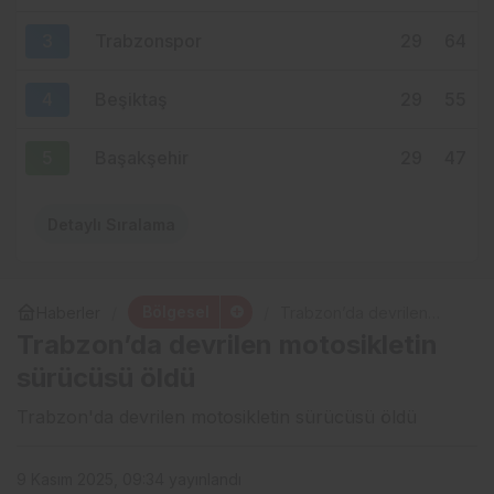
3
Trabzonspor
29
64
4
Beşiktaş
29
55
5
Başakşehir
29
47
Detaylı Sıralama
Bölgesel
Haberler
Trabzon’da devrilen
motosikletin sürücüsü
Trabzon’da devrilen motosikletin
öldü
sürücüsü öldü
Trabzon'da devrilen motosikletin sürücüsü öldü
9 Kasım 2025, 09:34
yayınlandı