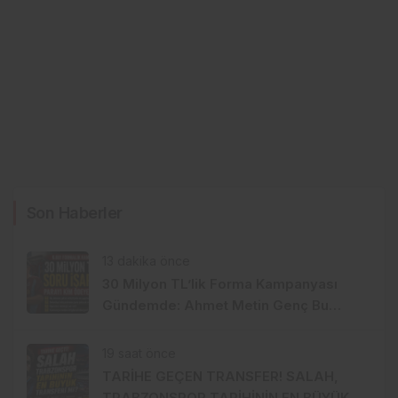
Son Haberler
13 dakika önce
30 Milyon TL’lik Forma Kampanyası
Gündemde: Ahmet Metin Genç Bu
Bedeli Cebinden mi Ödeyecek,
Belediye Kasasından mı Karşılanacak?
19 saat önce
TARİHE GEÇEN TRANSFER! SALAH,
TRABZONSPOR TARİHİNİN EN BÜYÜK