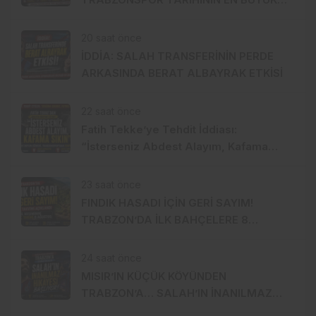
TRANSFERİ Mİ?
20 saat önce
İDDİA: SALAH TRANSFERİNİN PERDE
ARKASINDA BERAT ALBAYRAK ETKİSİ
22 saat önce
Fatih Tekke’ye Tehdit İddiası:
“İsterseniz Abdest Alayım, Kafama
Sıkın”
23 saat önce
FINDIK HASADI İÇİN GERİ SAYIM!
TRABZON’DA İLK BAHÇELERE 8
AĞUSTOS’TA GİRİLECEK
24 saat önce
MISIR’IN KÜÇÜK KÖYÜNDEN
TRABZON’A… SALAH’IN İNANILMAZ
HİKÂYESİ BAŞLIYOR