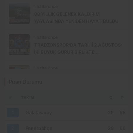
1 hafta önce
88 YILLIK GELENEK KALDIRIM
YAYLASI’NDA YENİDEN HAYAT BULDU
1 hafta önce
TRABZONSPOR’DA TARİHİ 2 AĞUSTOS:
İKİ BÜYÜK GURUR BİRLİKTE
KUTLANACAK
1 hafta önce
MHP ORTAHİSAR’DA AKKOÇ’LA
Puan Durumu
DEVAM: GÖZLER 15 AĞUSTOS’A
ÇEVRİLDİ
#
TAKIM
O
P
2 hafta önce
İSTANBUL’DA TRABZONSPOR İÇİN 61
1
Galatasaray
29
68
BİN FORMALIK SEFERBERLİK!
2
Fenerbahçe
29
66