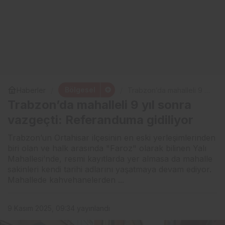
Bölgesel
Haberler
Trabzon’da mahalleli 9 yıl
sonra vazgeçti:
Trabzon’da mahalleli 9 yıl sonra
Referanduma gidiliyor
vazgeçti: Referanduma gidiliyor
Trabzon’un Ortahisar ilçesinin en eski yerleşimlerinden
biri olan ve halk arasında "Faroz" olarak bilinen Yalı
Mahallesi’nde, resmi kayıtlarda yer almasa da mahalle
sakinleri kendi tarihi adlarını yaşatmaya devam ediyor.
Mahallede kahvehanelerden ...
9 Kasım 2025, 09:34
yayınlandı