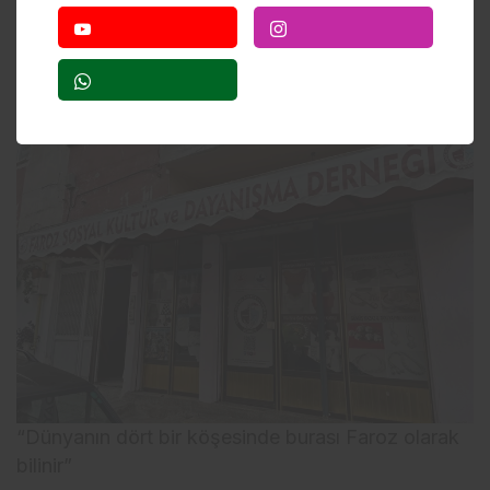
mahallelerinden bir tanesi. Buna neden karşı
çıkılıyor bilemiyoruz” diye konuştu.
“Dünyanın dört bir köşesinde burası Faroz olarak
bilinir”