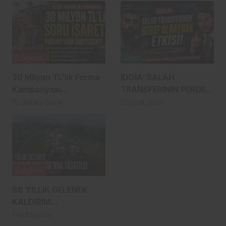
Bölgesel
Spor
30 Milyon TL’lik Forma
İDDİA: SALAH
Kampanyası
TRANSFERİNİN PERDE
Gündemde: Ahmet
ARKASINDA BERAT
15 dakika önce
20 saat önce
Metin Genç Bu Bedeli
ALBAYRAK ETKİSİ
Cebinden mi
Ödeyecek, Belediye
Kasasından mı
Karşılanacak?
Bölgesel
88 YILLIK GELENEK
KALDIRIM
YAYLASI’NDA YENİDEN
1 hafta önce