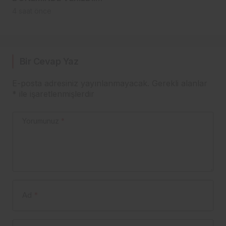
TRABZON’UN ASIRLIK
4 saat önce
MARKASI KİSARNA
YENİDEN SAHNEDE
Bir Cevap Yaz
E-posta adresiniz yayınlanmayacak.
Gerekli alanlar
*
ile işaretlenmişlerdir
Yorumunuz
*
Ad
*