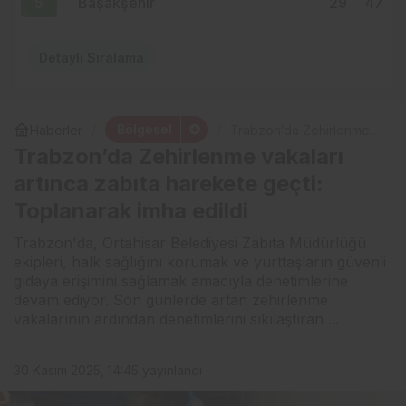
5
Başakşehir
29
47
Detaylı Sıralama
Bölgesel
Haberler
Trabzon’da Zehirlenme
vakaları artınca zabıta
Trabzon’da Zehirlenme vakaları
harekete geçti:
Toplanarak imha edildi
artınca zabıta harekete geçti:
Toplanarak imha edildi
Trabzon'da, Ortahisar Belediyesi Zabıta Müdürlüğü
ekipleri, halk sağlığını korumak ve yurttaşların güvenli
gıdaya erişimini sağlamak amacıyla denetimlerine
devam ediyor. Son günlerde artan zehirlenme
vakalarının ardından denetimlerini sıkılaştıran ...
30 Kasım 2025, 14:45
yayınlandı