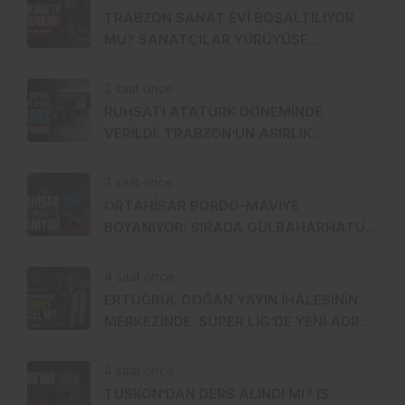
TRABZON SANAT EVİ BOŞALTILIYOR
MU? SANATÇILAR YÜRÜYÜŞE
HAZIRLANDI, GENÇ DEVREYE GİRDİ
2 saat önce
RUHSATI ATATÜRK DÖNEMİNDE
VERİLDİ: TRABZON’UN ASIRLIK
MARKASI KİSARNA YENİDEN SAHNEDE
3 saat önce
ORTAHİSAR BORDO-MAVİYE
BOYANIYOR: SIRADA GÜLBAHARHATUN
VAR
4 saat önce
ERTUĞRUL DOĞAN YAYIN İHALESİNİN
MERKEZİNDE: SÜPER LİG’DE YENİ ADRES
TURKCELL Mİ?
4 saat önce
TUSKON’DAN DERS ALINDI MI? İŞ