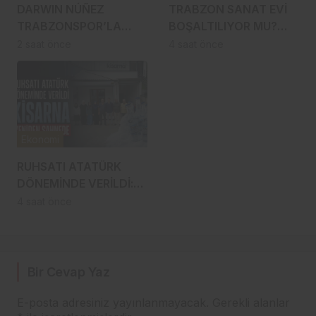
DARWIN NÚÑEZ
TRABZON SANAT EVİ
TRABZONSPOR’LA
BOŞALTILIYOR MU?
ANLAŞTI! ŞAHİNKAYA
SANATÇILAR
2 saat önce
4 saat önce
ARABİSTAN’A GİDİYOR
YÜRÜYÜŞE
HAZIRLANDI, GENÇ
DEVREYE GİRDİ
Ekonomi
RUHSATI ATATÜRK
DÖNEMİNDE VERİLDİ:
TRABZON’UN ASIRLIK
4 saat önce
MARKASI KİSARNA
YENİDEN SAHNEDE
Bir Cevap Yaz
E-posta adresiniz yayınlanmayacak.
Gerekli alanlar