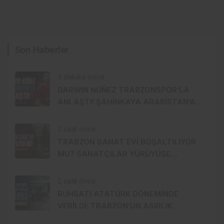
Son Haberler
3 dakika önce
DARWIN NÚÑEZ TRABZONSPOR’LA
ANLAŞTI! ŞAHİNKAYA ARABİSTAN’A
GİDİYOR
2 saat önce
TRABZON SANAT EVİ BOŞALTILIYOR
MU? SANATÇILAR YÜRÜYÜŞE
HAZIRLANDI, GENÇ DEVREYE GİRDİ
2 saat önce
RUHSATI ATATÜRK DÖNEMİNDE
VERİLDİ: TRABZON’UN ASIRLIK
MARKASI KİSARNA YENİDEN SAHNEDE