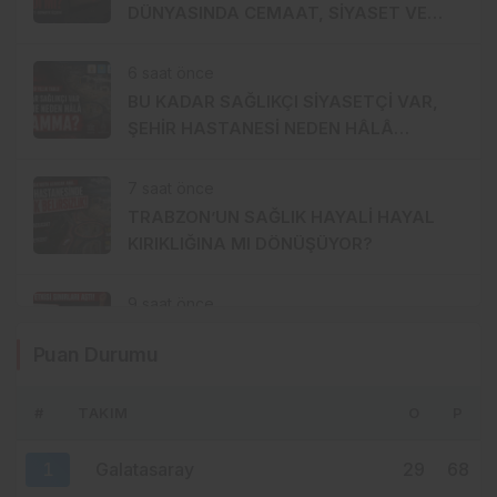
DÜNYASINDA CEMAAT, SİYASET VE
SERMAYE ÜÇGENİ
6 saat önce
BU KADAR SAĞLIKÇI SİYASETÇİ VAR,
ŞEHİR HASTANESİ NEDEN HÂLÂ
MUAMMA?
7 saat önce
TRABZON’UN SAĞLIK HAYALİ HAYAL
KIRIKLIĞINA MI DÖNÜŞÜYOR?
9 saat önce
SALAH ETKİSİ SINIRLARI AŞTI!
Puan Durumu
KAHİRE’DEN TRABZON’A HAFTADA 2
UÇUŞ
#
TAKIM
O
P
10 saat önce
YENİ PARTİ TRABZON’DA KOLTUK KRİZİ!
1
Galatasaray
29
68
CHP’DEN AYRILANLAR ARADIĞINI