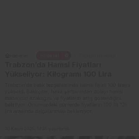
Bölgesel
Haberler
Trabzon’da Hamsi
Fiyatları Yükseliyor:
Trabzon’da Hamsi Fiyatları
Kilogramı 100 Lira
Yükseliyor: Kilogramı 100 Lira
Trabzon'da balık tezgahlarında hamsi fiyatı 100 liraya
yükseldi. Balıkçılar, hava şartlarından dolayı hamsi
miktarının azaldığını ve fiyatların artış gösterdiğini
belirtiyor. Önümüzdeki günlerde fiyatların 100 ila 125
lira arasında dalgalanması bekleniyor.
30 Kasım 2025, 14:45
yayınlandı