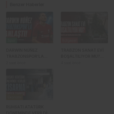
Benzer Haberler
Spor
Bölgesel
DARWIN NÚÑEZ
TRABZON SANAT EVİ
TRABZONSPOR’LA
BOŞALTILIYOR MU?
ANLAŞTI! ŞAHİNKAYA
SANATÇILAR
2 saat önce
4 saat önce
ARABİSTAN’A GİDİYOR
YÜRÜYÜŞE
HAZIRLANDI, GENÇ
DEVREYE GİRDİ
Ekonomi
RUHSATI ATATÜRK
DÖNEMİNDE VERİLDİ: