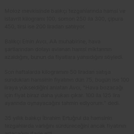
Moloz mevkisinde balıkçı tezgahlarında hamsi ve
istavrit kilogramı 100, somon 250 ila 300, çipura
450, tirsi ise 200 liradan satılıyor.
Balıkçı Emin Avcı, AA muhabirine, hava
şartlarından dolayı avlanan hamsi miktarının
azaldığını, bunun da fiyatlara yansıdığını söyledi.
Son haftalarda kilogramını 50 liradan satışa
sundukları hamsinin fiyatının dün 75, bugün ise 100
liraya yükseldiğini anlatan Avcı, “Hava bozacağı
için fiyat biraz daha yukarı çıkar. 100 ila 125 lira
ayarında oynayacağını tahmin ediyorum.” dedi.
35 yıllık balıkçı İbrahim Ertuğrul da hamsinin
tezgahlarda varlığını sürdüreceğini ancak fiyatının
artacağını ifade etti.