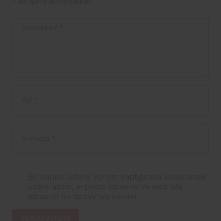
*
ile işaretlenmişlerdir
Yorumunuz
*
Ad
*
E-Posta
*
Bir dahaki sefere yorum yaptığımda kullanılmak
üzere adımı, e-posta adresimi ve web site
adresimi bu tarayıcıya kaydet.
YORUM GÖNDER