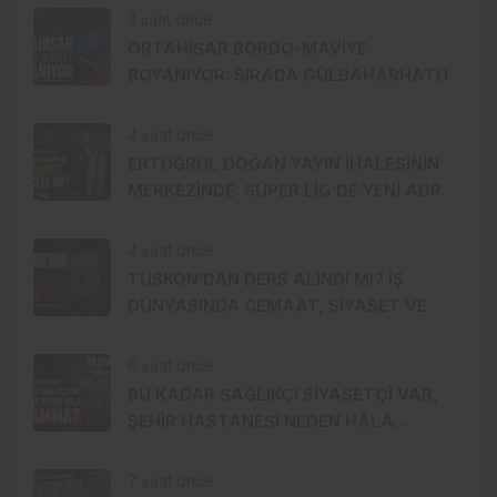
3 saat önce
ORTAHİSAR BORDO-MAVİYE
BOYANIYOR: SIRADA GÜLBAHARHATUN
VAR
4 saat önce
ERTUĞRUL DOĞAN YAYIN İHALESİNİN
MERKEZİNDE: SÜPER LİG’DE YENİ ADRES
TURKCELL Mİ?
4 saat önce
TUSKON’DAN DERS ALINDI MI? İŞ
DÜNYASINDA CEMAAT, SİYASET VE
SERMAYE ÜÇGENİ
6 saat önce
BU KADAR SAĞLIKÇI SİYASETÇİ VAR,
ŞEHİR HASTANESİ NEDEN HÂLÂ
MUAMMA?
7 saat önce