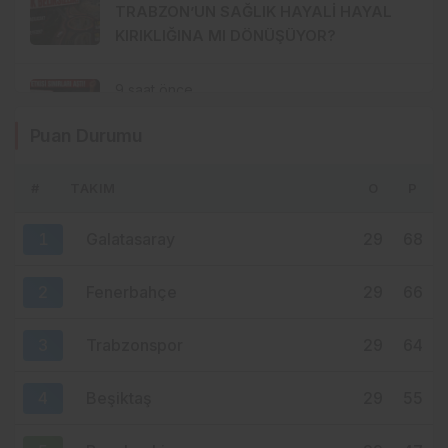
TRABZON’UN SAĞLIK HAYALİ HAYAL
KIRIKLIĞINA MI DÖNÜŞÜYOR?
9 saat önce
SALAH ETKİSİ SINIRLARI AŞTI!
Puan Durumu
KAHİRE’DEN TRABZON’A HAFTADA 2
UÇUŞ
#
TAKIM
O
P
10 saat önce
YENİ PARTİ TRABZON’DA KOLTUK KRİZİ!
1
Galatasaray
29
68
CHP’DEN AYRILANLAR ARADIĞINI
BULAMADI
2
Fenerbahçe
29
66
3
Trabzonspor
29
64
4
Beşiktaş
29
55