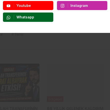
Youtube
Instagram
Whatsapp
ar
# Temiz
Bölgesel
ALAH TRANSFERİNİN
88 YILLIK GELENEK KALDIRIM