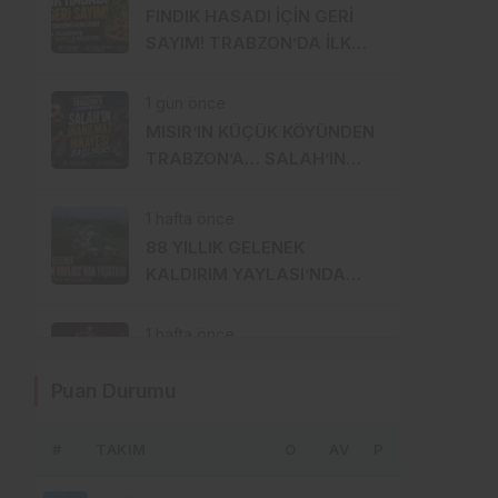
FINDIK HASADI İÇİN GERİ
SAYIM! TRABZON’DA İLK
BAHÇELERE 8 AĞUSTOS’TA
GİRİLECEK
1 gün önce
MISIR’IN KÜÇÜK KÖYÜNDEN
TRABZON’A… SALAH’IN
İNANILMAZ HİKÂYESİ
BAŞLIYOR
1 hafta önce
88 YILLIK GELENEK
KALDIRIM YAYLASI’NDA
YENİDEN HAYAT BULDU
1 hafta önce
TRABZONSPOR’DA TARİHİ 2
Puan Durumu
AĞUSTOS: İKİ BÜYÜK
GURUR BİRLİKTE
KUTLANACAK
#
TAKIM
1 hafta önce
O
AV
P
MHP ORTAHİSAR’DA