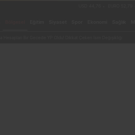
USD
44,76
EURO
52,79
m
Bölgesel
Eğitim
Siyaset
Spor
Ekonomi
Sağlık
M
rma Kampanyası Gündemde: Ahmet Metin Genç Bu Bedeli Cebinden mi