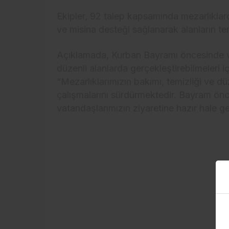
Ekipler, 92 talep kapsamında mezarlıklard
ve misina desteği sağlanarak alanların te
Açıklamada, Kurban Bayramı öncesinde va
düzenli alanlarda gerçekleştirebilmeleri içi
“Mezarlıklarımızın bakımı, temizliği ve d
çalışmalarını sürdürmektedir. Bayram önce
vatandaşlarımızın ziyaretine hazır hale geti