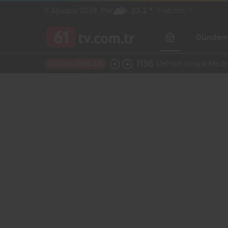
6 Ağustos 2026, Per
22.2 °
Trabzon
Günde
11:05
30 Milyon TL’lik Fo
SON GELIŞMELER