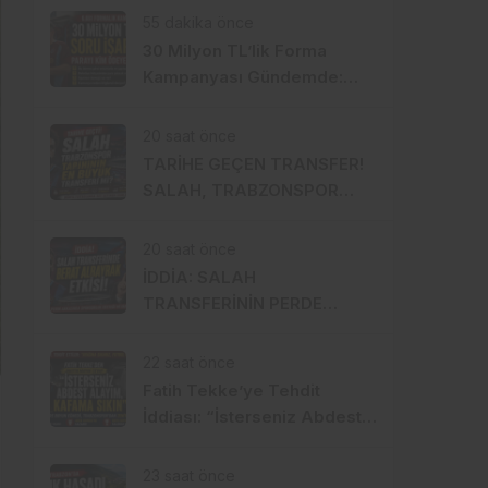
Değişikliği
55 dakika önce
30 Milyon TL’lik Forma
Kampanyası Gündemde:
Ahmet Metin Genç Bu Bedeli
Cebinden mi Ödeyecek,
20 saat önce
Belediye Kasasından mı
TARİHE GEÇEN TRANSFER!
Karşılanacak?
SALAH, TRABZONSPOR
TARİHİNİN EN BÜYÜK
TRANSFERİ Mİ?
20 saat önce
İDDİA: SALAH
TRANSFERİNİN PERDE
ARKASINDA BERAT
ALBAYRAK ETKİSİ
22 saat önce
Fatih Tekke’ye Tehdit
İddiası: “İsterseniz Abdest
Alayım, Kafama Sıkın”
23 saat önce