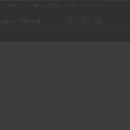
GBP
60,72
BIST
14.211,11
GR. ALTIN
6.905,91
agazin
Teknoloji
 Ödeyecek, Belediye Kasasından mı Karşılanacak?
Gündüz Modu
Gündüz modunu seçin.
Gece Modu
Gece modunu seçin.
Sistem Modu
Sistem modunu seçin.