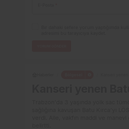
E-Posta
*
Bir dahaki sefere yorum yaptığımda kull
adresimi bu tarayıcıya kaydet.
YORUM GÖNDER
Bölgesel
Haberler
Kanseri yenen 
Kanseri yenen Batu
Trabzon'da 3 yaşında yolk sac tümö
sağlığına kavuşan Batu Kırca'yı LÖS
verdi. Aile, vakfın maddi ve manevi
belirtti.