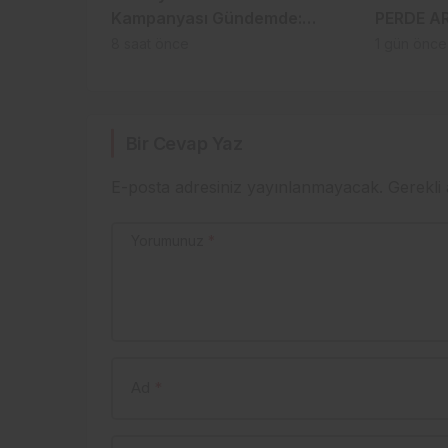
Kampanyası Gündemde:
PERDE A
Ahmet Metin Genç Bu Bedeli
ALBAYRA
8 saat önce
1 gün önce
Cebinden mi Ödeyecek,
Belediye Kasasından mı
Karşılanacak?
Bir Cevap Yaz
E-posta adresiniz yayınlanmayacak.
Gerekli
Yorumunuz
*
Ad
*