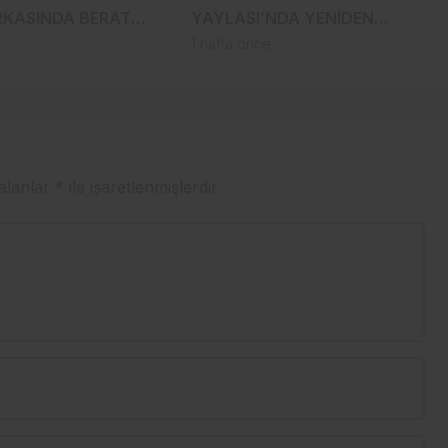
RKASINDA BERAT
YAYLASI’NDA YENİDEN
K ETKİSİ
HAYAT BULDU
1 hafta önce
 alanlar
*
ile işaretlenmişlerdir