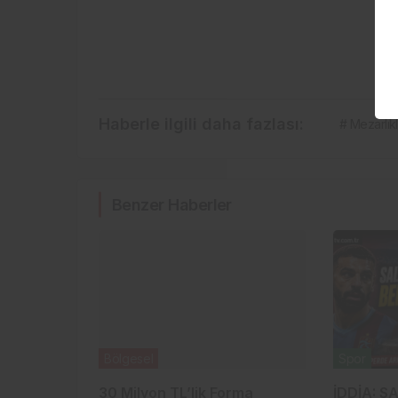
Haberle ilgili daha fazlası:
# Mezarlıkl
Benzer Haberler
Bölgesel
Spor
30 Milyon TL’lik Forma
İDDİA: S