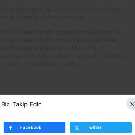
a temizlik yapıldı, 44 talep için muhtarlara benzin
mizliği muhtarlar eliyle tamamlandı.
tandaşların mezarlık ziyaretlerini daha temiz ve
n çalışmaların titizlikle tamamlandığı belirtilerek,
üzeni konusunda ekiplerimiz yıl boyunca
si yoğunlaştırılan çalışmalarla mezarlık alanlarımız
rilmiştir.” ifadelerine yer verildi.
Bizi Takip Edin
Facebook
Twitter