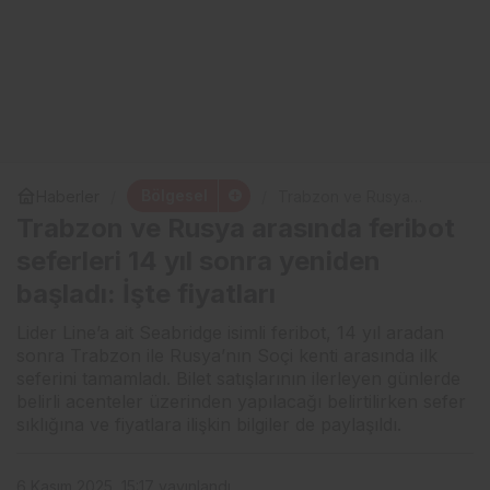
Bölgesel
Haberler
Trabzon ve Rusya
arasında feribot seferleri
Trabzon ve Rusya arasında feribot
14 yıl sonra yeniden
başladı: İşte fiyatları
seferleri 14 yıl sonra yeniden
başladı: İşte fiyatları
Lider Line’a ait Seabridge isimli feribot, 14 yıl aradan
sonra Trabzon ile Rusya’nın Soçi kenti arasında ilk
seferini tamamladı. Bilet satışlarının ilerleyen günlerde
belirli acenteler üzerinden yapılacağı belirtilirken sefer
sıklığına ve fiyatlara ilişkin bilgiler de paylaşıldı.
6 Kasım 2025, 15:17
yayınlandı