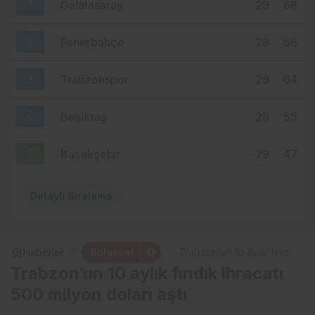
1
Galatasaray
29
68
ZORLU–GENÇ HATTINDA DİKKAT
ÇEKEN YAKINLAŞMA!
2
Fenerbahçe
29
66
3
Trabzonspor
29
64
4
Beşiktaş
29
55
5
Başakşehir
29
47
Detaylı Sıralama
Bölgesel
Haberler
Trabzon’un 10 aylık fındık
ihracatı 500 milyon doları
Trabzon’un 10 aylık fındık ihracatı
aştı
500 milyon doları aştı