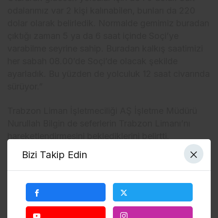
odalarımız var 2 kişi kalınabilen, bunları da 220
dolar olarak belirledik. Normalde gemimiz buradan
çıktığı zaman 5 ya da 6 saat içinde Soçi’ye
varabilme seyrine sahip. Buradan kalkış saatimizi
her sabah 08.00’de Soçi’de olacak şekilde
ayarladık. Bu yüzden de yolculuk 12 saat civarında
sürüyor.”
Trabzon Liman İşletmeciliği AŞ İşletme Müdürü
Nurullah Bilgin de seferlerin Trabzon Limanı’nı
hareketlendirmesini beklediklerini belirtti.
Bizi Takip Edin