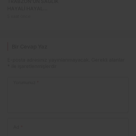
TRABZON’UN SAĞLIK
HAYALİ HAYAL
KIRIKLIĞINA MI
5 saat önce
DÖNÜŞÜYOR?
Bir Cevap Yaz
E-posta adresiniz yayınlanmayacak.
Gerekli alanlar
*
ile işaretlenmişlerdir
Yorumunuz
*
Ad
*