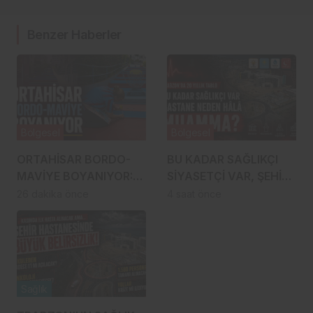
Benzer Haberler
Bölgesel
Bölgesel
ORTAHİSAR BORDO-
BU KADAR SAĞLIKÇI
MAVİYE BOYANIYOR:
SİYASETÇİ VAR, ŞEHİR
SIRADA
HASTANESİ NEDEN
26 dakika önce
4 saat önce
GÜLBAHARHATUN VAR
HÂLÂ MUAMMA?
Sağlık