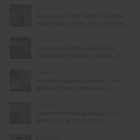
1 saat önce
ERTUĞRUL DOĞAN YAYIN İHALESİNİN
MERKEZİNDE: SÜPER LİG’DE YENİ ADRES
TURKCELL Mİ?
1 saat önce
TUSKON’DAN DERS ALINDI MI? İŞ
DÜNYASINDA CEMAAT, SİYASET VE
SERMAYE ÜÇGENİ
3 saat önce
BU KADAR SAĞLIKÇI SİYASETÇİ VAR,
ŞEHİR HASTANESİ NEDEN HÂLÂ
MUAMMA?
4 saat önce
TRABZON’UN SAĞLIK HAYALİ HAYAL
KIRIKLIĞINA MI DÖNÜŞÜYOR?
6 saat önce