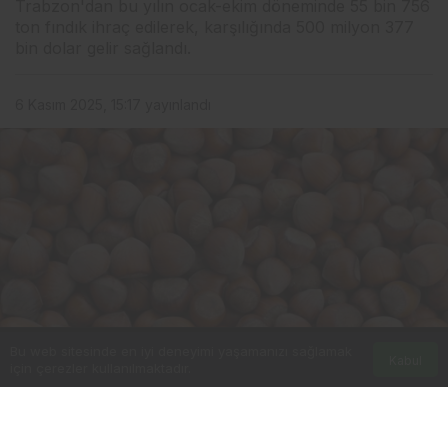
Trabzon'dan bu yılın ocak-ekim döneminde 55 bin 756
ton fındık ihraç edilerek, karşılığında 500 milyon 377
bin dolar gelir sağlandı.
6 Kasım 2025, 15:17
yayınlandı
Bu web sitesinde en iyi deneyimi yaşamanızı sağlamak
Kabul
için çerezler kullanılmaktadır.
0
Paylaş