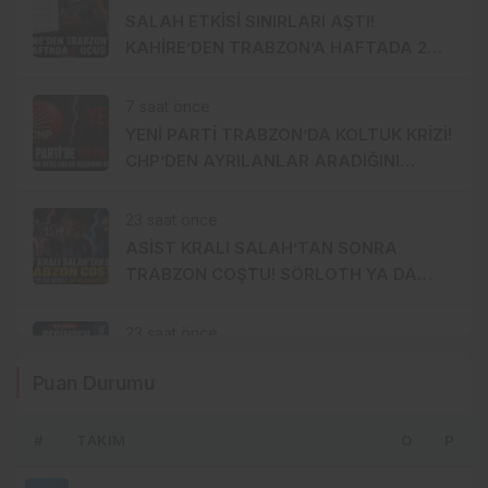
SALAH ETKİSİ SINIRLARI AŞTI!
KAHİRE’DEN TRABZON’A HAFTADA 2
UÇUŞ
7 saat önce
YENİ PARTİ TRABZON’DA KOLTUK KRİZİ!
CHP’DEN AYRILANLAR ARADIĞINI
BULAMADI
23 saat önce
ASİST KRALI SALAH’TAN SONRA
TRABZON COŞTU! SÖRLOTH YA DA
NÚÑEZ: İKİ YILDIZDAN BİRİ GELİYOR
23 saat önce
BEŞİKDÜZÜSPOR’DA BİR AYLIK
Puan Durumu
BAŞKANLIK İSTİFAYLA BİTTİ:
“MOBBİNG UYGULADILAR!”
#
TAKIM
O
P
23 saat önce
SERT ELEŞTİRİLERDEN AÇIK DESTEĞE: