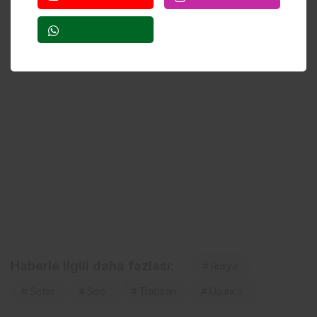
Haberle ilgili daha fazlası:
# Rusya
# Sefer
# Soçi
# Trabzon
# Üçüncü