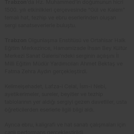
Trabzon
‘da Hz. Muhammed’in doğumunun hicri
1500. yılı etkinlikleri çerçevesinde “Gül ve Kalem”
temalı hat, tezhip ve ebru eserlerinden oluşan
sergi sanatseverlerle buluştu.
Trabzon
Olgunlaşma Enstitüsü ve Ortahisar Halk
Eğitim Merkezince, Hamamizade İhsan Bey Kültür
Merkezi Sanat Galerisi’ndeki serginin açılışını İl
Milli Eğitim Müdür Yardımcıları Ahmet Bektaş ve
Fatma Zehra Aydın gerçekleştirdi.
Kelimeişehadet, Lafza-i Celal, İsm-i Nebi,
ayetikerimeler, sureler, beyitler ve tezhip
tablolarının yer aldığı sergiyi gezen davetliler, usta
öğreticilerden eserlerle ilgili bilgi aldı.
Ayrıca ebru, kaligrafi ve hat sanatı çalışmaları için
canlı performans gerçekleştirildi.