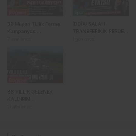
Bölgesel
Spor
30 Milyon TL’lik Forma
İDDİA: SALAH
Kampanyası
TRANSFERİNİN PERDE
Gündemde: Ahmet
ARKASINDA BERAT
7 saat önce
1 gün önce
Metin Genç Bu Bedeli
ALBAYRAK ETKİSİ
Cebinden mi
Ödeyecek, Belediye
Kasasından mı
Karşılanacak?
Bölgesel
88 YILLIK GELENEK
KALDIRIM
YAYLASI’NDA YENİDEN
1 hafta önce
HAYAT BULDU