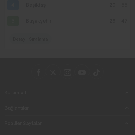
4
Beşiktaş
29
55
5
Başakşehir
29
47
Detaylı Sıralama
Kurumsal
Bağlantılar
Popüler Sayfalar