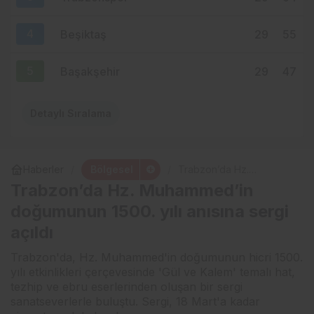
4
Beşiktaş
29
55
5
Başakşehir
29
47
Detaylı Sıralama
Bölgesel
Haberler
Trabzon’da Hz.
Muhammed’in
Trabzon’da Hz. Muhammed’in
doğumunun 1500. yılı
anısına sergi açıldı
doğumunun 1500. yılı anısına sergi
açıldı
Trabzon'da, Hz. Muhammed'in doğumunun hicri 1500.
yılı etkinlikleri çerçevesinde 'Gül ve Kalem' temalı hat,
tezhip ve ebru eserlerinden oluşan bir sergi
sanatseverlerle buluştu. Sergi, 18 Mart'a kadar