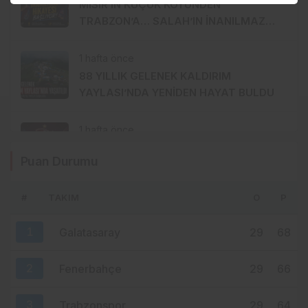
MISIR’IN KÜÇÜK KÖYÜNDEN
TRABZON’A… SALAH’IN İNANILMAZ
HİKÂYESİ BAŞLIYOR
1 hafta önce
88 YILLIK GELENEK KALDIRIM
YAYLASI’NDA YENİDEN HAYAT BULDU
1 hafta önce
TRABZONSPOR’DA TARİHİ 2 AĞUSTOS:
Puan Durumu
İKİ BÜYÜK GURUR BİRLİKTE
KUTLANACAK
#
TAKIM
O
P
1 hafta önce
MHP ORTAHİSAR’DA AKKOÇ’LA
1
Galatasaray
29
68
DEVAM: GÖZLER 15 AĞUSTOS’A
ÇEVRİLDİ
2
Fenerbahçe
29
66
3
Trabzonspor
29
64