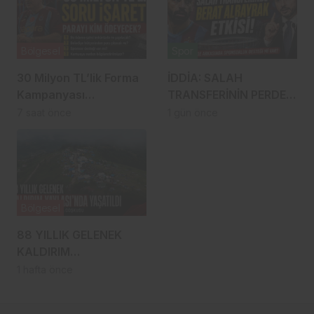
Bölgesel
Spor
30 Milyon TL’lik Forma
İDDİA: SALAH
Kampanyası
TRANSFERİNİN PERDE
Gündemde: Ahmet
ARKASINDA BERAT
7 saat önce
1 gün önce
Metin Genç Bu Bedeli
ALBAYRAK ETKİSİ
Cebinden mi
Ödeyecek, Belediye
Kasasından mı
Karşılanacak?
Bölgesel
88 YILLIK GELENEK
KALDIRIM
YAYLASI’NDA YENİDEN
1 hafta önce
HAYAT BULDU