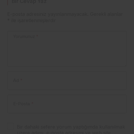
Bir Cevap Yaz
E-posta adresiniz yayınlanmayacak.
Gerekli alanlar
*
ile işaretlenmişlerdir
Yorumunuz
*
Ad
*
E-Posta
*
Bir dahaki sefere yorum yaptığımda kullanılmak
üzere adımı, e-posta adresimi ve web site