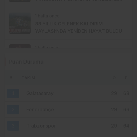
HİKÂYESİ BAŞLIYOR
1 hafta önce
88 YILLIK GELENEK KALDIRIM
YAYLASI’NDA YENİDEN HAYAT BULDU
1 hafta önce
TRABZONSPOR’DA TARİHİ 2 AĞUSTOS:
Puan Durumu
İKİ BÜYÜK GURUR BİRLİKTE
KUTLANACAK
#
TAKIM
O
P
1 hafta önce
MHP ORTAHİSAR’DA AKKOÇ’LA
1
Galatasaray
29
68
DEVAM: GÖZLER 15 AĞUSTOS’A
ÇEVRİLDİ
2
Fenerbahçe
29
66
3
Trabzonspor
29
64