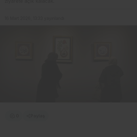
ziyarete açık kalacak.
16 Mart 2026, 13:33
yayınlandı
0
Paylaş