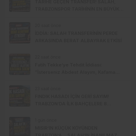
TARİHE GEÇEN TRANSFER! SALAH,
TRABZONSPOR TARİHİNİN EN BÜYÜK
TRANSFERİ Mİ?
20 saat önce
İDDİA: SALAH TRANSFERİNİN PERDE
ARKASINDA BERAT ALBAYRAK ETKİSİ
22 saat önce
Fatih Tekke’ye Tehdit İddiası:
“İsterseniz Abdest Alayım, Kafama
Sıkın”
23 saat önce
FINDIK HASADI İÇİN GERİ SAYIM!
TRABZON’DA İLK BAHÇELERE 8
AĞUSTOS’TA GİRİLECEK
1 gün önce
MISIR’IN KÜÇÜK KÖYÜNDEN
TRABZON’A… SALAH’IN İNANILMAZ