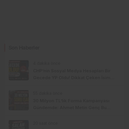
Son Haberler
4 dakika önce
CHP’nin Sosyal Medya Hesapları Bir
Gecede YP Oldu! Dikkat Çeken İsim
Değişikliği
55 dakika önce
30 Milyon TL’lik Forma Kampanyası
Gündemde: Ahmet Metin Genç Bu
Bedeli Cebinden mi Ödeyecek,
Belediye Kasasından mı Karşılanacak?
20 saat önce