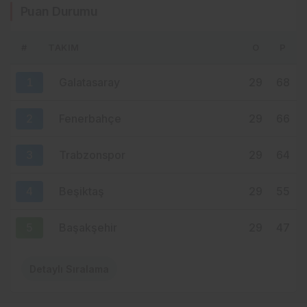
Puan Durumu
TRABZON’DA SESSİZLİK HÂKİM!
#
TAKIM
O
P
13 saat önce
MENDY’DE 9 MİLYON EUROLUK ERİME:
1
Galatasaray
29
68
FATİH TEKKE NEDEN ÜSTÜNÜ ÇİZDİ?
2
Fenerbahçe
29
66
3
Trabzonspor
29
64
4
Beşiktaş
29
55
5
Başakşehir
29
47
Detaylı Sıralama