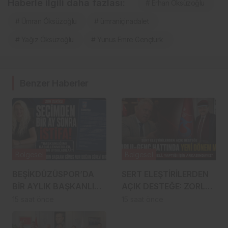
Haberle ilgili daha fazlası:
# Erhan Öksüzoğlu
# Ümran Öksüzoğlu
# ümraniçinadalet
# Yağız Öksüzoğlu
# Yunus Emre Gençtürk
Benzer Haberler
Bölgesel
Bölgesel
BEŞİKDÜZÜSPOR’DA
SERT ELEŞTİRİLERDEN
BİR AYLIK BAŞKANLIK
AÇIK DESTEĞE: ZORLU–
İSTİFAYLA BİTTİ:
GENÇ HATTINDA
15 saat önce
15 saat önce
“MOBBİNG
DİKKAT ÇEKEN
UYGULADILAR!”
YAKINLAŞMA!