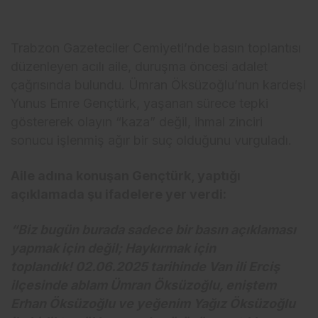
Trabzon Gazeteciler Cemiyeti’nde basın toplantısı
düzenleyen acılı aile, duruşma öncesi adalet
çağrısında bulundu. Ümran Öksüzoğlu’nun kardeşi
Yunus Emre Gençtürk, yaşanan sürece tepki
göstererek olayın “kaza” değil, ihmal zinciri
sonucu işlenmiş ağır bir suç olduğunu vurguladı.
Aile adına konuşan Gençtürk, yaptığı
açıklamada şu ifadelere yer verdi:
“Biz bugün burada sadece bir basın açıklaması
yapmak için değil; Haykırmak için
toplandık!
02.06.2025 tarihinde Van ili Erciş
ilçesinde ablam Ümran Öksüzoğlu, eniştem
Erhan Öksüzoğlu ve yeğenim Yağız Öksüzoğlu