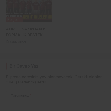
Bölgesel
AHMET KAYA’DAN 61
FORMALIK DESTEK:
PARASI KENDİ
15 saat önce
CEPLERİNDEN,
FORMALAR ŞEHİT
AİLELERİNE!
Bir Cevap Yaz
E-posta adresiniz yayınlanmayacak.
Gerekli alanlar
*
ile işaretlenmişlerdir
Yorumunuz
*