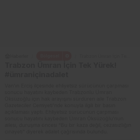
Bölgesel
Haberler
Trabzon Ümran İçin Tek
Yürek! #ümraniçinadalet
Trabzon Ümran İçin Tek Yürek!
#ümraniçinadalet
Van’ın Erciş ilçesinde ehliyetsiz sürücünün çarpması
sonucu hayatını kaybeden Trabzonlu Ümran
Öksüzoğlu için hak arayışını sürdüren aile Trabzon
Gazeteciler Cemiyeti'nde konuyla ilgili bir basın
açıklaması yaptı. Ehliyetsiz sürücünün çarpması
sonucu hayatını kaybeden Ümran Öksüzoğlu’nun
ailesi, duruşma öncesi “Bu bir kaza değil, cezasızlığın
cinayeti” diyerek adalet çağrısında bulundu.