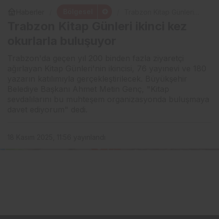
Bölgesel
Haberler
Trabzon Kitap Günleri
ikinci kez okurlarla
Trabzon Kitap Günleri ikinci kez
buluşuyor
okurlarla buluşuyor
Trabzon'da geçen yıl 200 binden fazla ziyaretçi
ağırlayan Kitap Günleri'nin ikincisi, 76 yayınevi ve 180
yazarın katılımıyla gerçekleştirilecek. Büyükşehir
Belediye Başkanı Ahmet Metin Genç, "Kitap
sevdalılarını bu muhteşem organizasyonda buluşmaya
davet ediyorum" dedi.
18 Kasım 2025, 11:56
yayınlandı