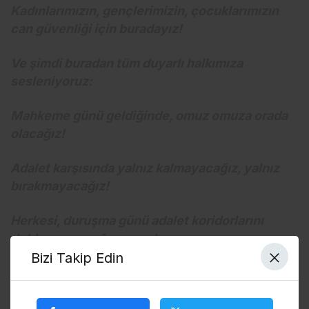
Kadınlarımızın, gençlerimizin, çocuklarımızın
can güvenliği için buradayız!
Ve şimdi buradan tüm duyarlı halkımıza
sesleniyoruz:
Mahkeme günü geldiğinde, omuz omuza orada
olacağız!
Adalet karşısında yalnız kalmayacağız, yalnız
bırakmayacağız!
Herkesi, duruşma günü adalet koridorlarını
doldurmaya çağırıyoruz!
Bizi Takip Edin
Herkesi, Ümran’ın sesine ses olmaya
çağırıyoruz!
Herkesi başka Ümran’lar ölmesin, başka