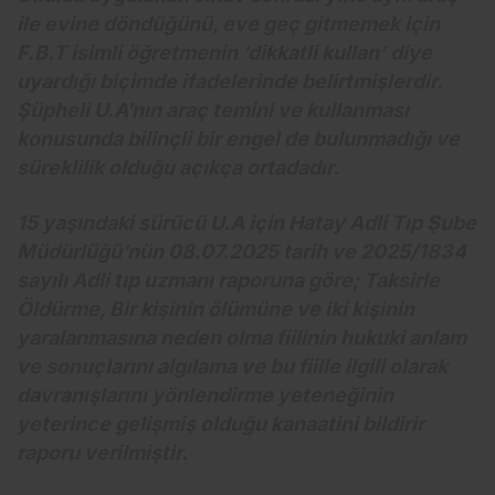
ile evine döndüğünü, eve geç gitmemek için
F.B.T isimli öğretmenin ‘dikkatli kullan’ diye
uyardığı biçimde ifadelerinde belirtmişlerdir.
Şüpheli U.A’nın araç temini ve kullanması
konusunda bilinçli bir engel de bulunmadığı ve
süreklilik olduğu açıkça ortadadır.
15 yaşındaki sürücü U.A için Hatay Adli Tıp Şube
Müdürlüğü’nün 08.07.2025 tarih ve 2025/1834
sayılı Adli tıp uzmanı raporuna göre; Taksirle
Öldürme, Bir kişinin ölümüne ve iki kişinin
yaralanmasına neden olma fiilinin hukuki anlam
ve sonuçlarını algılama ve bu fiille ilgili olarak
davranışlarını yönlendirme yeteneğinin
yeterince gelişmiş olduğu kanaatini bildirir
raporu verilmiştir.