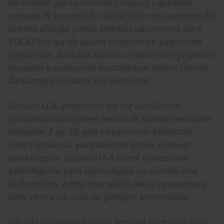
ile birlikte göl kenarında yürüyüş yaptıkları
esnada 15 yaşında bir sürücünün hız sınırının 50
Km hız olduğu yolda, bilirkişi raporlarına göre
113.87 km hız ile ablam eniştem ve yeğenime
çarpmıştır. Bu kaza sonucu eniştem ve yeğenim
kazadan yaralanarak kurtulurken ablam Ümran
Öksüzoğlu hayatını kaybetmiştir.
Sürücü U.A. ehliyetsiz ve hız kurallarına
uymamasına rağmen henüz ilk mahkemesi dahi
olmadan 3 ay 28 gün cezaevinde kaldıktan
sonra tutuksuz yargılanmak üzere serbest
bırakılmıştır. Şüpheli U.A kendi ifadesinde
şoförlüğünü yeni öğrendiğini ve sürekli araç
kullandığını, hatta olay günü okula uyanamasa
dahi yine aynı araç ile gittiğini belirtmiştir.
Okulda uygulanan sınav sonrası yine aynı araç