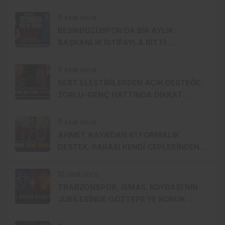
9 saat önce
BEŞİKDÜZÜSPOR’DA BİR AYLIK
BAŞKANLIK İSTİFAYLA BİTTİ:
“MOBBİNG UYGULADILAR!”
9 saat önce
SERT ELEŞTİRİLERDEN AÇIK DESTEĞE:
ZORLU–GENÇ HATTINDA DİKKAT
ÇEKEN YAKINLAŞMA!
9 saat önce
AHMET KAYA’DAN 61 FORMALIK
DESTEK: PARASI KENDİ CEPLERİNDEN,
FORMALAR ŞEHİT AİLELERİNE!
10 saat önce
TRABZONSPOR, İSMAİL KÖYBAŞI’NIN
JÜBİLESİNDE GÖZTEPE’YE KONUK
OLACAK