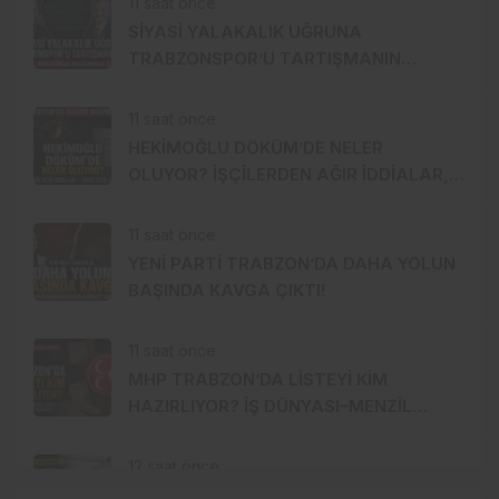
11 saat önce
SİYASİ YALAKALIK UĞRUNA
TRABZONSPOR’U TARTIŞMANIN
ORTASINA ATTI!
11 saat önce
HEKİMOĞLU DÖKÜM’DE NELER
OLUYOR? İŞÇİLERDEN AĞIR İDDİALAR,
ŞİRKETTEN SERT CEVAP!
11 saat önce
YENİ PARTİ TRABZON’DA DAHA YOLUN
BAŞINDA KAVGA ÇIKTI!
11 saat önce
MHP TRABZON’DA LİSTEYİ KİM
HAZIRLIYOR? İŞ DÜNYASI–MENZİL
HATTI YÖNETİME Mİ TAŞINIYOR?
12 saat önce
FINDIK 255 TL’DE KALDI, AK PARTİ