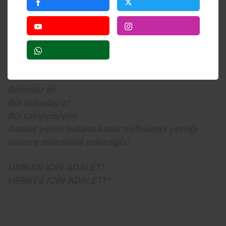
Yağız’lar annesiz kalmasın, başka evlere
düşmesin diye çağırıyoruz.
11.12.2025 saat 14.00 Van Erciş 1. Ağır Ceza
Mahkemesi Ümran Öksüzoğlu’nun davası!
Bilsinler ki:
Biz buradayız!
Biz takipçisiyiz!
Adalet yerini bulana kadar nefesimiz yettiği
sürece mücadele edeceğiz!
ÜMRAN İÇİN ADALET!
HERKES İÇİN ADALET!”