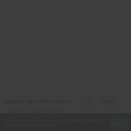
Haberle ilgili daha fazlası:
# Aş
# Ciner
# Inda
# Örgüt
# Şt
Bu web sitesinde en iyi deneyimi yaşamanızı sağlamak
Kabul
için çerezler kullanılmaktadır.