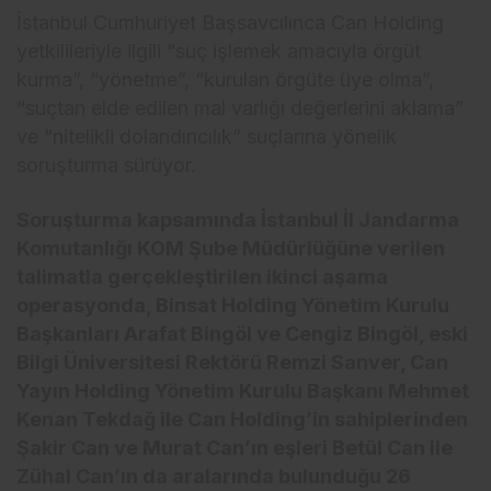
İstanbul Cumhuriyet Başsavcılınca Can Holding
yetkilileriyle ilgili “su
ç i
şlemek amacıyla
örgüt
kurma”, “yönetme”, “kurulan örgüte üye olma”,
“suçtan elde edilen mal varl
ığı değerlerini aklama”
ve “nitelikli dolandırıcılık” su
çlar
ına y
önelik
soru
şturma s
ürüyor.
Soru
şturma kapsamında İstanbul İl Jandarma
Komutanlığı KOM Şube M
üdürlü
ğ
üne verilen
talimatla gerçekle
ştirilen ikinci aşama
operasyonda, Binsat Holding Y
önetim Kurulu
Ba
şkanları Arafat Bing
öl ve Cengiz Bingöl, eski
Bilgi Üniversitesi Rektörü Remzi Sanver, Can
Yay
ın Holding Y
önetim Kurulu Ba
şkanı Mehmet
Kenan Tekdağ ile Can Holding’in sahiplerinden
Şakir Can ve Murat Can’ın eşleri Bet
ül Can ile
Zühal Can’
ın da aralarında bulunduğu 26