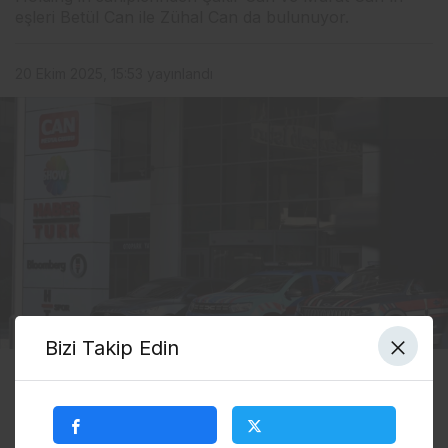
eşleri Betül Can ile Zühal Can da bulunuyor.
20 Ekim 2025, 15:53
yayınlandı
Bizi Takip Edin
0
Paylaş