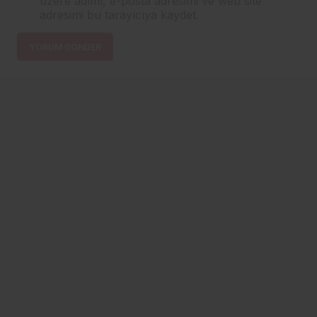
üzere adımı, e-posta adresimi ve web site
adresimi bu tarayıcıya kaydet.
YORUM GÖNDER