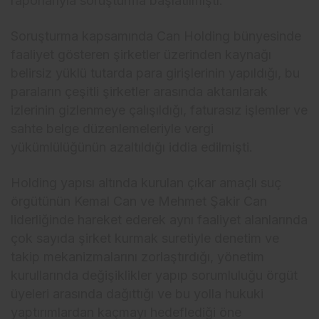
raporlarıyla soruşturma başlatılmıştı.
Soruşturma kapsamında Can Holding b
ünyesinde
faaliyet gösteren
şirketler
üzerinden kayna
ğı
belirsiz y
üklü tutarda para giri
şlerinin yapıldığı, bu
paraların
çe
şitli şirketler arasında aktarılarak
izlerinin gizlenmeye
çal
ışıldığı, faturasız işlemler ve
sahte belge d
üzenlemeleriyle vergi
yükümlülü
ğ
ünün azalt
ıldığı iddia edilmişti.
Holding yapısı altında kurulan
ç
ıkar ama
çl
ı su
ç
örgütünün Kemal Can ve Mehmet
Şakir Can
liderliğinde hareket ederek aynı faaliyet alanlarında
çok say
ıda şirket kurmak suretiyle denetim ve
takip mekanizmalarını zorlaştırdığı, y
önetim
kurullar
ında değişiklikler yapıp sorumluluğu
örgüt
üyeleri aras
ında dağıttığı ve bu yolla hukuki
yaptırımlardan ka
çmay
ı hedeflediği
öne