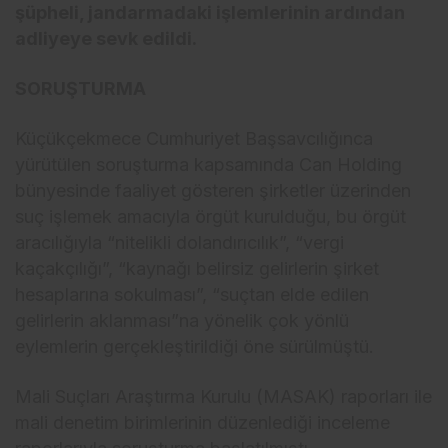
ş
üpheli, jandarmadaki i
şlemlerinin ardından
adliyeye sevk edildi.
SORUŞTURMA
K
üçükçekmece Cumhuriyet Ba
şsavcılığınca
y
ürütülen soru
şturma kapsamında Can Holding
b
ünyesinde faaliyet gösteren
şirketler
üzerinden
suç i
şlemek amacıyla
örgüt kuruldu
ğu, bu
örgüt
arac
ılığıyla “nitelikli dolandırıcılık”, “vergi
ka
çakç
ılığı”, “kaynağı belirsiz gelirlerin şirket
hesaplarına sokulması”, “su
çtan elde edilen
gelirlerin aklanmas
ı”na y
önelik çok yönlü
eylemlerin gerçekle
ştirildiği
öne sürülmü
şt
ü.
Mali Suçlar
ı Araştırma Kurulu (MASAK) raporları ile
mali denetim birimlerinin d
üzenledi
ği inceleme