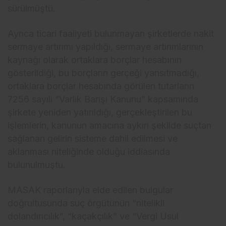
sürülmü
şt
ü.
Ayr
ıca ticari faaliyeti bulunmayan şirketlerde nakit
sermaye artırımı yapıldığı, sermaye artırımlarının
kaynağı olarak ortaklara bor
çlar hesab
ının
g
österildi
ği, bu bor
çlar
ın ger
çe
ği yansıtmadığı,
ortaklara bor
çlar hesab
ında g
örülen tutarlar
ın
7256 sayılı “Varlık Barışı Kanunu” kapsamında
şirkete yeniden yatırıldığı, ger
çekle
ştirilen bu
işlemlerin, kanunun amacına aykırı şekilde su
çtan
sa
ğlanan gelirin sisteme dahil edilmesi ve
aklanması niteliğinde olduğu iddiasında
bulunulmuştu.
MASAK raporlarıyla elde edilen bulgular
doğrultusunda su
ç örgütünün “nitelikli
doland
ırıcılık”, “ka
çakç
ılık” ve “Vergi Usul