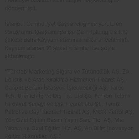
nedeniyle İstanbul Cumhuriyet Başsavcılığına
g
öndermi
şti.
İstanbul Cumhuriyet Başsavcılığınca y
ürütülen
soru
şturma kapsamında ise Can Holding’e ait 10
şirkete daha kayyum atanmasına karar verilmişti.
Kayyum atanan 10 şirketin isimleri ise ş
öyle
aktar
ılmıştı:
“T
ürktab Marketing Sigara ve Tütüncülük A
Ş, ZA
Lojistik ve Ara
ç Kiralama Hizmetleri Ticaret A
Ş,
Canpet Benzin İstasyon İşletmeciliği AŞ, Tares
Tek.
Ürünleri
İ
ç ve D
ış Tic. Ltd Şti, Furkon Teknik
Hırdavat Sanayi ve Dış Ticaret Ltd Şti, Temiz
Petrol ve Gayrimenkul Ticaret AŞ, MCN Petrol AŞ,
Y
ön Özel E
ğitim Basım Yayın San. Tic. AŞ, Mer
Yatırım ve
Özel E
ğitim Hiz. AŞ, Arı Bilim İnovasyon
Eğitim Hizmetleri AŞ.”