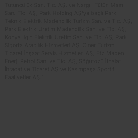
T
ütüncülük San. Tic. A
Ş. ve Nargıll T
ütün Mam.
San. Tic. A
Ş, Park Holding AŞ’ye bağlı Park
Teknik Elektrik Madencilik Turizm San. ve Tic. AŞ,
Park Elektrik
Üretim Madencilik San. ve Tic. A
Ş,
Konya Ilgın Elektrik
Üretim San. ve Tic. A
Ş, Park
Sigorta Aracılık Hizmetleri AŞ, Ciner Turizm
Ticaret İnşaat Servis Hizmetleri AŞ, Etz Maden
Enerji Petrol San. ve Tic. AŞ, S
ö
ğ
ütözü
İthalat
İhracat ve Ticaret AŞ ve Kasımpaşa Sportif
Faaliyetler AŞ.”