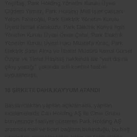
Ye
şiltaş, Park Holding Y
önetim Kurulu Üyesi
Çi
ğdem Yılmaz, Park Holding Mali İşler
çal
ışanı
Yal
ç
ın Tahiroğlu, Park Elektrik Y
önetim Kurulu
Üyesi
İsmail Karakuzu, Park Elektrik Konya Ilgın
Y
önetim Kurulu Üyesi Ömer Çatal, Park Elektrik
Yönetim Kurulu Üyesi Hac
ı Mustafa Kıra
ç, Park
Elektrik Sat
ın Alma ve İthalat M
üdürü Kemal Gürsel
Özyar ve Timur Ha
şhaş hakkında ise “yurt dışına
ç
ıkış yasağı” şeklinde adli kontrol tedbiri
uygulanmıştı.
18 ŞİRKETE DAHA KAYYUM ATANDI
Başsavcılıktan yapılan a
ç
ıklamada, yapılan
incelemelerde Can Holding AŞ ile Ciner Grubu
b
ünyesinde faaliyet gösteren Park Holding A
Ş
arasında mali ve ticari bağların bulunduğu, bu bağ