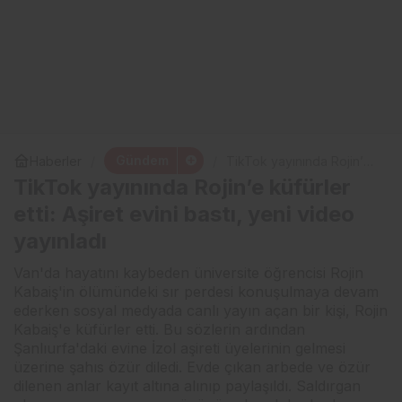
Gündem
Haberler
TikTok yayınında Rojin’e
küfürler etti: Aşiret evini
TikTok yayınında Rojin’e küfürler
bastı, yeni video yayınladı
etti: Aşiret evini bastı, yeni video
yayınladı
Van'da hayatını kaybeden üniversite öğrencisi Rojin
Kabaiş'in ölümündeki sır perdesi konuşulmaya devam
ederken sosyal medyada canlı yayın açan bir kişi, Rojin
Kabaiş'e küfürler etti. Bu sözlerin ardından
Şanlıurfa'daki evine İzol aşireti üyelerinin gelmesi
üzerine şahıs özür diledi. Evde çıkan arbede ve özür
dilenen anlar kayıt altına alınıp paylaşıldı. Saldırgan