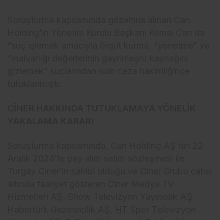
Soruşturma kapsamında g
özalt
ına alınan Can
Holding’in Y
önetim Kurulu Ba
şkanı Kemal Can da
“su
ç i
şlemek amacıyla
örgüt kurma, “yönetme” ve
“malvarl
ığı değerlerinin gayrimeşru kaynağını
gizlemek” su
çlar
ından sulh ceza hakimliğince
tutuklanmıştı.
CİNER HAKKINDA TUTUKLAMAYA YÖNELİK
YAKALAMA KARARI
Soruşturma kapsamında, Can Holding AŞ’nin 22
Aralık 2024’te pay alım satım s
özle
şmesi ile
Turgay Ciner’in sahibi olduğu ve Ciner Grubu
çat
ısı
altında faaliyet g
österen Ciner Medya TV
Hizmetleri A
Ş, Show Televizyon Yayıncılık AŞ,
Habert
ürk Gazetecilik A
Ş, HT Spor Televizyon