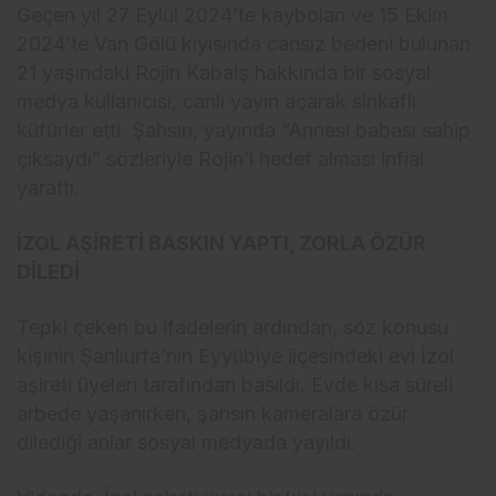
Geçen yıl 27 Eylül 2024’te kaybolan ve 15 Ekim
2024’te Van Gölü kıyısında cansız bedeni bulunan
21 yaşındaki Rojin Kabaiş hakkında bir sosyal
medya kullanıcısı, canlı yayın açarak sinkaflı
küfürler etti. Şahsın, yayında “Annesi babası sahip
çıksaydı” sözleriyle Rojin’i hedef alması infial
yarattı.
İZOL AŞİRETİ BASKIN YAPTI, ZORLA ÖZÜR
DİLEDİ
Tepki çeken bu ifadelerin ardından, söz konusu
kişinin Şanlıurfa’nın Eyyübiye ilçesindeki evi İzol
aşireti üyeleri tarafından basıldı. Evde kısa süreli
arbede yaşanırken, şahsın kameralara özür
dilediği anlar sosyal medyada yayıldı.