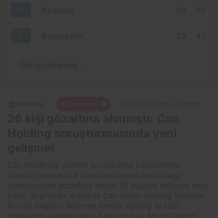
4
Beşiktaş
29
55
5
Başakşehir
29
47
Detaylı Sıralama
Gündem
Haberler
26 kişi gözaltına alınmıştı:
Can Holding
26 kişi gözaltına alınmıştı: Can
soruşturmasında yeni
gelişme!
Holding soruşturmasında yeni
gelişme!
Can Holding'e yönelik soruşturma kapsamında
İstanbul merkezli 4 ilde düzenlenen ikinci dalga
operasyonda gözaltına alınan 26 şüpheli adliyeye sevk
edildi. Şüpheliler arasında Can Yayın Holding Yönetim
Kurulu Başkanı Mehmet Kenan Tekdağ ile Can
Holding'in sahiplerinden Şakir Can ve Murat Can'ın