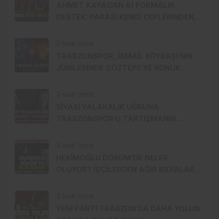
AHMET KAYA’DAN 61 FORMALIK
DESTEK: PARASI KENDİ CEPLERİNDEN,
FORMALAR ŞEHİT AİLELERİNE!
2 saat önce
TRABZONSPOR, İSMAİL KÖYBAŞI’NIN
JÜBİLESİNDE GÖZTEPE’YE KONUK
OLACAK
3 saat önce
SİYASİ YALAKALIK UĞRUNA
TRABZONSPOR’U TARTIŞMANIN
ORTASINA ATTI!
3 saat önce
HEKİMOĞLU DÖKÜM’DE NELER
OLUYOR? İŞÇİLERDEN AĞIR İDDİALAR,
ŞİRKETTEN SERT CEVAP!
3 saat önce
YENİ PARTİ TRABZON’DA DAHA YOLUN