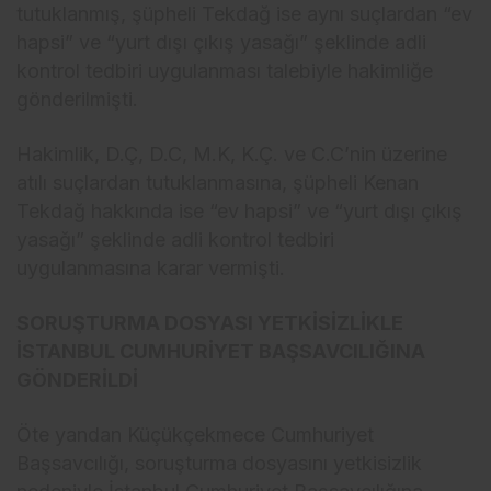
tutuklanm
ış, ş
üpheli Tekda
ğ ise aynı su
çlardan “ev
hapsi” ve “yurt d
ışı
ç
ıkış yasağı” şeklinde adli
kontrol tedbiri uygulanması talebiyle hakimliğe
g
önderilmi
şti.
Hakimlik, D.
Ç, D.C, M.K, K.Ç. ve C.C’nin üzerine
at
ılı su
çlardan tutuklanmas
ına, ş
üpheli Kenan
Tekda
ğ hakkında ise “ev hapsi” ve “yurt dışı
ç
ıkış
yasağı” şeklinde adli kontrol tedbiri
uygulanmasına karar vermişti.
SORUŞTURMA DOSYASI YETKİSİZLİKLE
İSTANBUL CUMHURİYET BAŞSAVCILIĞINA
GÖNDERİLDİ
Öte yandan Küçükçekmece Cumhuriyet
Ba
şsavcılığı, soruşturma dosyasını yetkisizlik