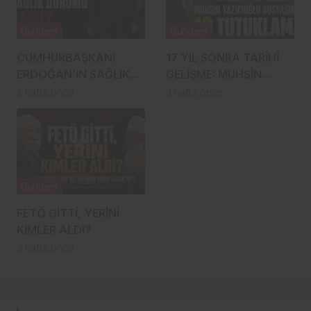
Gündem
Gündem
CUMHURBAŞKANI
17 YIL SONRA TARİHİ
ERDOĞAN’IN SAĞLIK
GELİŞME: MUHSİN
DURUMU NASIL?
YAZICIOĞLU
2 hafta önce
3 hafta önce
İDDİALARLA İLGİLİ SON
DOSYASINDA 19
DURUM
TUTUKLAMA!
Gündem
FETÖ GİTTİ, YERİNİ
KİMLER ALDI?
3 hafta önce