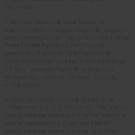
aktar
ılmıştı:
“Habert
ürk Gazetecilik, Ciner Medya TV
Hizmetleri, Show Televizyon Yay
ıncılık, Boğazi
çi
Radyo Televizyon Yay
ıncılığı ve Reklamcılık, Enerji
Petrol
Ürünleri Pazarlama, Do
ğa Okulları
İşletmeciliği, Bilgi Doğa Eğitim İşletmeciliği,
Turktobacco Sigara İ
ç ve D
ış Ticaret Pazarlama,
HT Spor Televizyon Yayıncılık ile Bosphorus
Medya Grubu Radyo ve Televizyon Yayıncılığı
Anonim Şirketi.”
Adliyeye g
önderilen ve savc
ılıkta ifadeleri alınan
ş
üphelilerden D.Ç, D.C, M.K. ve K.Ç. “suç i
şlemek
amacıyla kurulan
örgüte üye olma” ve “kara para
aklama” suçlar
ından, C.C. ise “su
ç i
şlemek
amacıyla kurulan
örgüte üye olma” suçundan