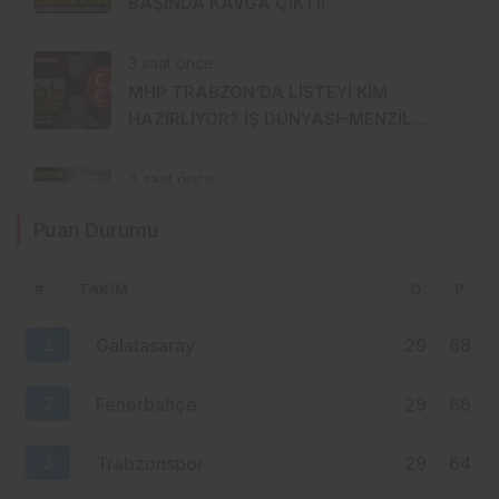
BAŞINDA KAVGA ÇIKTI!
3 saat önce
MHP TRABZON’DA LİSTEYİ KİM
HAZIRLIYOR? İŞ DÜNYASI–MENZİL
HATTI YÖNETİME Mİ TAŞINIYOR?
4 saat önce
FINDIK 255 TL’DE KALDI, AK PARTİ
Puan Durumu
TRABZON’DA SESSİZLİK HÂKİM!
#
TAKIM
O
P
5 saat önce
MENDY’DE 9 MİLYON EUROLUK ERİME:
1
Galatasaray
29
68
FATİH TEKKE NEDEN ÜSTÜNÜ ÇİZDİ?
2
Fenerbahçe
29
66
3
Trabzonspor
29
64