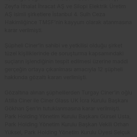
Zeyfa İthalat İhracat AŞ ve Silopi Elektrik
Üretim
A
Ş isimli şirketlere İstanbul 4. Sulh Ceza
Hakimliğince TMSF’nin kayyum olarak atanmasına
karar verilmişti.
Ş
üpheli Ciner’in sahibi ve yetkilisi oldu
ğu şirket
t
üzel ki
şiliklerinde de soruşturma kapsamındaki
su
çlar
ın işlendiğinin tespit edilmesi
üzerine maddi
gerçe
ğin ortaya
ç
ıkarılması amacıyla 12 ş
üpheli
hakk
ında g
özalt
ı kararı verilmişti.
G
özalt
ına alınan ş
üphelilerden Turgay Ciner’in o
ğlu
Atilla Ciner ile Ciner Glass UK İcra Kurulu Başkanı
G
ökhan
Şen’in tutuklanmasına karar verilmişti.
Park Holding Y
önetim Kurulu Ba
şkanı G
ürsel Usta,
Park Holding Yönetim Kurulu Ba
şkan Vekili Orhan
Y
üksel, Park Holding Yönetim Kurulu Üyesi Selçuk