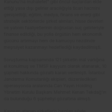
Kanunu’na muhalefet” gibi
öncül suçlardan elde
etti
ği yasa dışı gelirler aracılığıyla ticari hacmini
genişlettiği, eğitim, medya, finans ve enerji gibi
stratejik sekt
örlerde
şirket alımları, hisse devirleri
ve yatırım faaliyetlerinin doğrudan su
ç gelirleriyle
finanse edildi
ği, bu yolla
örgütün hem ekonomik
gücünü art
ırmayı hem de kamuoyu nezdinde
meşruiyet kazanmayı hedeflediği kaydedilmişti.
Soruşturma kapsamında 121 şirketin mal varlığına
el konulmuş ve TMSF kayyum olarak atanarak, 10
ş
üpheli hakk
ında g
özalt
ı kararı verilmişti. İstanbul
Jandarma Komutanlığı ekipleri, d
üzenledikleri
operasyonda aralar
ında Can Yayın Holding
Y
önetim Kurulu Ba
şkanı Mehmet Kenan Tekdağ’ın
da bulunduğu 6 ş
üpheliyi gözalt
ına almıştı.
Kayyum atanan şirketlerin bazıları ş
öyle