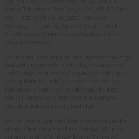
Yayıncılık AŞ, C G
örsel Yay
ınları AŞ, Kanal 1
G
örsel Televizyon Prodüksiyon A
Ş, CİNER Dijital
Yayın Hizmetleri AŞ, Boğazi
çi Radyo ve
Televizyon Yay
ıncılığı AŞ ve C Yapım Filmcilik
Prod
üksiyon A
Ş isimli medya kuruluşlarını satın
aldığı belirlenmişti.
S
öz konusu sat
ın alma ve devir işlemlerinde,
örgüt
faaliyeti kapsam
ında “su
çtan kaynaklanan mal
varl
ığı değerlerini aklama” su
çuna yönelik
ş
üphe
ve tespitlerin bulundu
ğu anlaşılan soruşturma
kapsamında, yurt dışında bulunduğu belirlenen
ş
üpheli Turgay Ciner hakk
ında tutuklamaya
y
önelik yakalama karar
ı
ç
ıkarılmıştı.
Soruşturmada, ş
üpheli Ciner’in sahibi ve yetkilisi
oldu
ğu Ciner Grup’a ait Park Holding AŞ ile bu
holdinge bağlı AFC İthalat İhracat Turizm AŞ,