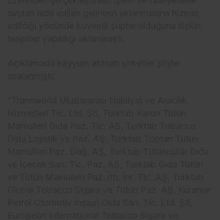
üzerinden gerçekle
ştirilen işlem ve faaliyetlerle
su
çtan elde edilen gelirlerin aklanmas
ına hizmet
edildiği y
önünde kuvvetli
ş
üphe oldu
ğuna ilişkin
tespitler yapıldığı aktarılmıştı.
A
ç
ıklamada kayyum atanan şirketler ş
öyle
s
ıralanmıştı:
“Transworld Uluslararası Nakliyat ve Aracılık
Hizmetleri Tic. Ltd. Şti, Turktab Karon T
ütün
Mamulleri G
ıda Paz. Tic. AŞ, Turktab Tobacco
Gıda Lojistik ve Paz. AŞ, Turktab Toptan T
ütün
Mamulleri Paz. Da
ğ. AŞ, Turktab T
ütüncülük G
ıda
ve İ
çecek San. Tic. Paz. A
Ş, Turktab Gıda T
ütün
ve Tütün Mamulleri Paz.
İth. İhr. Tic. AŞ, Turktab
Global Tobacco Sigara ve T
ütün Paz. A
Ş, Kuranlar
Petrol Otomotiv İnşaat Gıda San. Tic. Ltd. Şti,
European International Tobacco Sigara ve