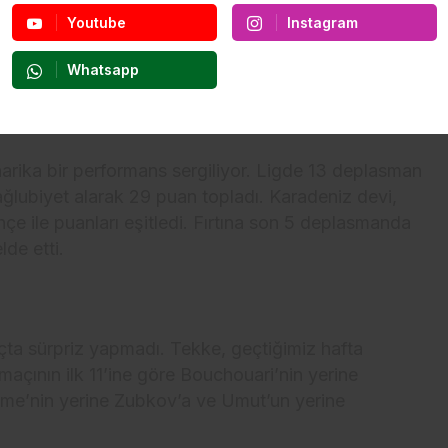
Youtube
Instagram
por, bu deplasmanda Aralık 2018’den (2-0) bu
Whatsapp
arika bir performans sergiliyor. Ligde 13 deplasman
ağlubiyet alarak 29 puan topladı. Karadeniz devi,
 ile puanları eşitledi. Fırtına son 5 deplasmanda
lde etti.
çta sürpriz yapmadı. Tekke, geçtiğimiz hafta
çının ilk 11’ine göre Bouchouari’nin yerine
me’nin yerine Zubkov’a ve Umut’un yerine