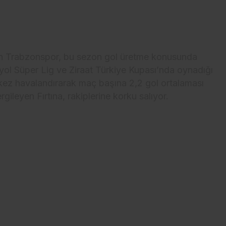
en Trabzonspor, bu sezon gol üretme konusunda
dyol Süper Lig ve Ziraat Türkiye Kupası’nda oynadığı
 kez havalandırarak maç başına 2,2 gol ortalaması
gileyen Fırtına, rakiplerine korku salıyor.