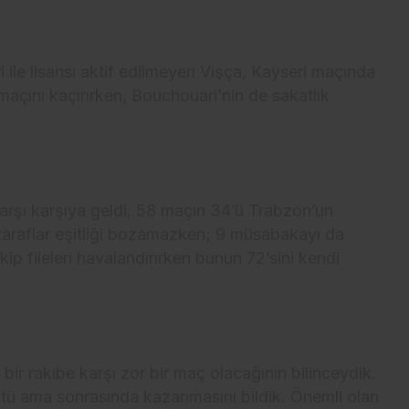
i ile lisansı aktif edilmeyen Vişça, Kayseri maçında
 maçını kaçırırken, Bouchouari’nin de sakatlık
 karşı karşıya geldi. 58 maçın 34’ü Trabzon’un
taraflar eşitliği bozamazken; 9 müsabakayı da
ip fileleri havalandırırken bunun 72’sini kendi
ir rakibe karşı zor bir maç olacağının bilinceydik.
üştü ama sonrasında kazanmasını bildik. Önemli olan