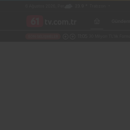
6 Ağustos 2026, Per
23.9 °
Trabzon
Günde
11:05
30 Milyon TL’lik Fo
SON GELIŞMELER