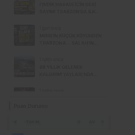
FINDIK HASADI İÇİN GERİ
SAYIM! TRABZON’DA İLK
BAHÇELERE 8 AĞUSTOS’TA
GİRİLECEK
1 gün önce
MISIR’IN KÜÇÜK KÖYÜNDEN
TRABZON’A… SALAH’IN
İNANILMAZ HİKÂYESİ
BAŞLIYOR
1 hafta önce
88 YILLIK GELENEK
KALDIRIM YAYLASI’NDA
YENİDEN HAYAT BULDU
1 hafta önce
TRABZONSPOR’DA TARİHİ 2
Puan Durumu
AĞUSTOS: İKİ BÜYÜK
GURUR BİRLİKTE
KUTLANACAK
#
TAKIM
1 hafta önce
O
AV
P
MHP ORTAHİSAR’DA