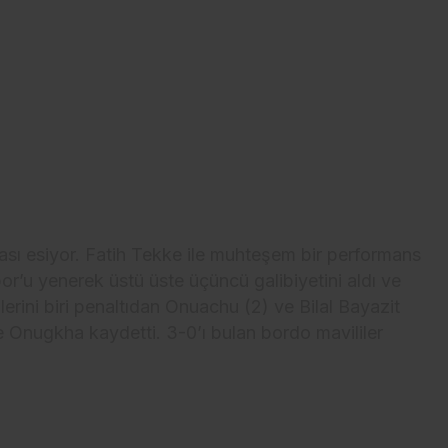
ası esiyor. Fatih Tekke ile muhteşem bir performans
r’u yenerek üstü üste üçüncü galibiyetini aldı ve
ollerini biri penaltıdan Onuachu (2) ve Bilal Bayazit
ise Onugkha kaydetti. 3-0’ı bulan bordo mavililer