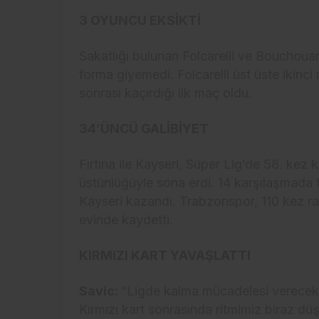
3 OYUNCU EKSİKTİ
Sakatlığı bulunan Folcarelli ve Bouchouar
forma giyemedi. Folcarelli üst üste ikinci
sonrası kaçırdığı ilk maç oldu.
34’ÜNCÜ GALİBİYET
Fırtına ile Kayseri, Süper Lig’de 58. kez
üstünlüğüyle sona erdi. 14 karşılaşmada 
Kayseri kazandı. Trabzonspor, 110 kez rak
evinde kaydetti.
KIRMIZI KART YAVAŞLATTI
Savic:
“Ligde kalma mücadelesi verecek b
Kırmızı kart sonrasında ritmimiz biraz d