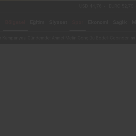
USD
44,76
EURO
52,79
m
Bölgesel
Eğitim
Siyaset
Spor
Ekonomi
Sağlık
M
rma Kampanyası Gündemde: Ahmet Metin Genç Bu Bedeli Cebinden mi