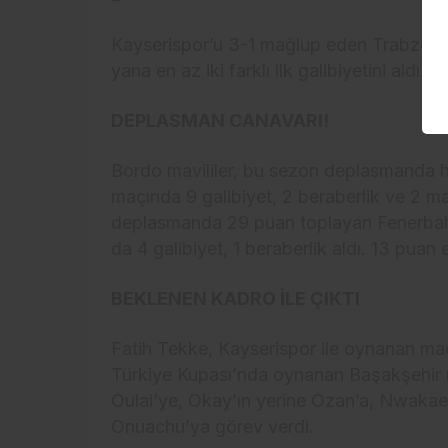
Kayserispor’u 3-1 mağlup eden Trabzons
yana en az iki farklı ilk galibiyetini aldı.
DEPLASMAN CANAVARI!
Bordo mavililer, bu sezon deplasmanda h
maçında 9 galibiyet, 2 beraberlik ve 2 m
deplasmanda 29 puan toplayan Fenerbahçe
da 4 galibiyet, 1 beraberlik aldı. 13 puan e
BEKLENEN KADRO İLE ÇIKTI
Fatih Tekke, Kayserispor ile oynanan ma
Türkiye Kupası’nda oynanan Başakşehir ma
Oulai’ye, Okay’ın yerine Ozan’a, Nwakae
Onuachu’ya görev verdi.