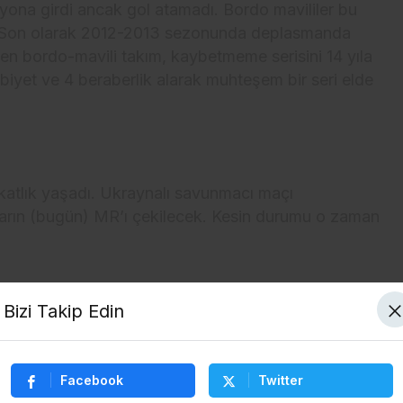
syona girdi ancak gol atamadı. Bordo mavililer bu
di. Son olarak 2012-2013 sezonunda deplasmanda
len bordo-mavili takım, kaybetmeme serisini 14 yıla
ibiyet ve 4 beraberlik alarak muhteşem bir seri elde
katlık yaşadı. Ukraynalı savunmacı maçı
arın (bugün) MR’ı çekilecek. Kesin durumu o zaman
Bizi Takip Edin
 maçını kazanan Trabzonspor, Ocak 2024’ten bu
i aldı.
Facebook
Twitter