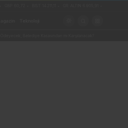
GBP
60,72
BIST
14.211,11
GR. ALTIN
6.905,91
agazin
Teknoloji
 Ödeyecek, Belediye Kasasından mı Karşılanacak?
Gündüz Modu
Gündüz modunu seçin.
Gece Modu
Gece modunu seçin.
Sistem Modu
Sistem modunu seçin.