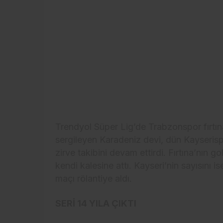
Trendyol Süper Lig’de Trabzonspor fırtın
sergileyen Karadeniz devi, dün Kayserispo
zirve takibini devam ettirdi. Fırtına’nın g
kendi kalesine attı. Kayseri’nin sayısını 
maçı rölantiye aldı.
SERİ 14 YILA ÇIKTI