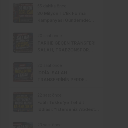
Değişikliği
55 dakika önce
30 Milyon TL’lik Forma
Kampanyası Gündemde:
Ahmet Metin Genç Bu Bedeli
Cebinden mi Ödeyecek,
20 saat önce
Belediye Kasasından mı
TARİHE GEÇEN TRANSFER!
Karşılanacak?
SALAH, TRABZONSPOR
TARİHİNİN EN BÜYÜK
TRANSFERİ Mİ?
20 saat önce
İDDİA: SALAH
TRANSFERİNİN PERDE
ARKASINDA BERAT
ALBAYRAK ETKİSİ
22 saat önce
Fatih Tekke’ye Tehdit
İddiası: “İsterseniz Abdest
Alayım, Kafama Sıkın”
23 saat önce