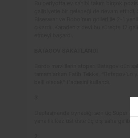
Bu periyotta ev sahibi takım birçok pozi
galibiyetle bir geleneği de devam ettir
Biseswar ve Bobo’nun golleri ile 2-1 yeni
çıkardı. Karadeniz devi bu süreçte 12 gal
etmeyi başardı.
BATAGOV SAKATLANDI
Bordo mavililerin stoperi Batagov dün sa
tamamlarkan Fatih Tekke, “Batagov’un y
belli olacak” ifadesini kullandı.
3
Deplasmanda oynadığı son üç Süper Lig
yana ilk kez üst üste üç dış saha galibiyet
2