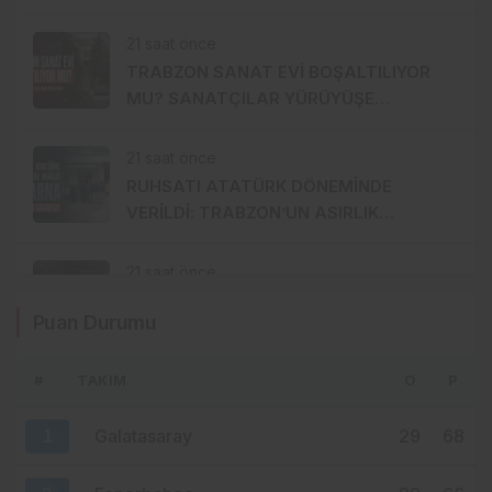
GİDİYOR
21 saat önce
TRABZON SANAT EVİ BOŞALTILIYOR
MU? SANATÇILAR YÜRÜYÜŞE
HAZIRLANDI, GENÇ DEVREYE GİRDİ
21 saat önce
RUHSATI ATATÜRK DÖNEMİNDE
VERİLDİ: TRABZON’UN ASIRLIK
MARKASI KİSARNA YENİDEN SAHNEDE
21 saat önce
ORTAHİSAR BORDO-MAVİYE
Puan Durumu
BOYANIYOR: SIRADA GÜLBAHARHATUN
VAR
#
TAKIM
O
P
23 saat önce
ERTUĞRUL DOĞAN YAYIN İHALESİNİN
1
Galatasaray
29
68
MERKEZİNDE: SÜPER LİG’DE YENİ ADRES
TURKCELL Mİ?