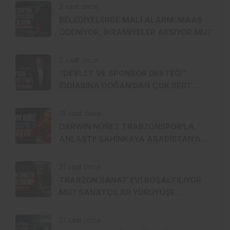
2 saat önce
BELEDİYELERDE MALİ ALARM: MAAŞ
ÖDENİYOR, İKRAMİYELER AKSIYOR MU?
2 saat önce
“DEVLET VE SPONSOR DESTEĞİ”
İDDİASINA DOĞAN’DAN ÇOK SERT
YANIT: 1 TL BİLE ALMADIK!
18 saat önce
DARWIN NÚÑEZ TRABZONSPOR’LA
ANLAŞTI! ŞAHİNKAYA ARABİSTAN’A
GİDİYOR
21 saat önce
TRABZON SANAT EVİ BOŞALTILIYOR
MU? SANATÇILAR YÜRÜYÜŞE
HAZIRLANDI, GENÇ DEVREYE GİRDİ
21 saat önce