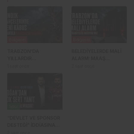
Bölgesel
Bölgesel
TRABZON’DA
BELEDİYELERDE MALİ
YILLARDIR
ALARM: MAAŞ
SAVAŞILIYORDU,
ÖDENİYOR,
1 saat önce
2 saat önce
RİZE’YE SIÇRADI:
İKRAMİYELER AKSIYOR
FINDIKTA DRAKULA
MU?
ALARMI
Spor
“DEVLET VE SPONSOR
DESTEĞİ” İDDİASINA
DOĞAN’DAN ÇOK SERT
2 saat önce