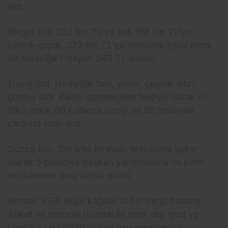
aldı.
Bingöl Bld: 203 bin TL’ye bal, 168 bin TL’ye
çelenk-çiçek, 372 bin TL’ye hediyelik eşya alındı.
Bir etkinliğe 1 milyon 345 TL ödedi.
Elazığ Bld: Hediyelik tam, yarım, çeyrek altın,
gümüş aldı. Kadın gazetecilere hediye olarak 87
triko hırka, 80 kutlama çiçeği ve 80 hediyelik
çikolata satın aldı.
Düzce Bld: 100 araç kiraladı. Mevzuata aykırı
olarak 5 belediye başkan yardımcısına ve birim
müdürlerine araç tahsis edildi.
Kocaeli BŞB: Kuşe kâğıda 10 bin dergi bastırdı.
Anket ve röportaj hizmeti ile şehir dışı gezi ve
kentte bazı etkinlikler için harcama yapıldı.