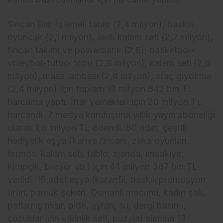
Sincan Bld: İşlemeli tablo (2,4 milyon), baskılı
oyuncak (2,1 milyon), akıllı kalem seti (2,7 milyon),
fincan takımı ve powerbank (2,8), basketbol-
voleybol-futbol topu (2,9 milyon), kalem seti (2,6
milyon), masa lambası (2,4 milyon), araç giydirme
(2,4 milyon) için toplam 19 milyon 842 bin TL
harcama yaptı. İftar yemekleri için 20 milyon TL
harcandı. 7 medya kuruluşuna yıllık yayın aboneliği
olarak 1,6 milyon TL ödendi. 80 adet, çeşitli
hediyelik eşya (kahve fincanı, zeka oyunları,
termos, kalem seti, tablo, ajanda, imsakiye,
kitapçık, broşür vb.) için 44 milyon 367 bin TL
verildi. 19 adet eşya (karanfil, baskılı promosyon
ürün, pamuk şekeri, Osmanlı macunu, kadın şalı,
patlamış mısır, pide, ayran, su, dergi basımı,
çocuklar için etkinlik seti, puzzle) alımına 13