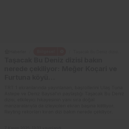
Bölgesel
Haberler
Taşacak Bu Deniz dizisi
bakın nerede çekiliyor:
Taşacak Bu Deniz dizisi bakın
Meğer Koçari ve Furtuna
köyü…
nerede çekiliyor: Meğer Koçari ve
Furtuna köyü…
TRT 1 ekranlarında yayınlanan, başrollerini Ulaş Tuna
Astepe ve Deniz Baysal’ın paylaştığı Taşacak Bu Deniz
dizisi, etkileyici hikayesinin yanı sıra doğal
manzaralarıyla da izleyicileri ekran başına kilitliyor.
Reyting rekorları kıran dizi bakın nerede çekiliyor.
7 Kasım 2025, 13:33
yayınlandı