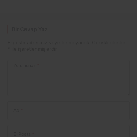
YANIT: 1 TL BİLE
ALMADIK!
Bir Cevap Yaz
E-posta adresiniz yayınlanmayacak.
Gerekli alanlar
*
ile işaretlenmişlerdir
Yorumunuz
*
Ad
*
E-Posta
*