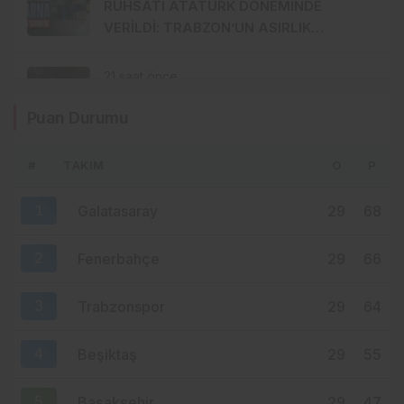
RUHSATI ATATÜRK DÖNEMİNDE
VERİLDİ: TRABZON’UN ASIRLIK
MARKASI KİSARNA YENİDEN SAHNEDE
21 saat önce
ORTAHİSAR BORDO-MAVİYE
Puan Durumu
BOYANIYOR: SIRADA GÜLBAHARHATUN
VAR
#
TAKIM
O
P
23 saat önce
ERTUĞRUL DOĞAN YAYIN İHALESİNİN
1
Galatasaray
29
68
MERKEZİNDE: SÜPER LİG’DE YENİ ADRES
TURKCELL Mİ?
2
Fenerbahçe
29
66
3
Trabzonspor
29
64
4
Beşiktaş
29
55
5
Başakşehir
29
47