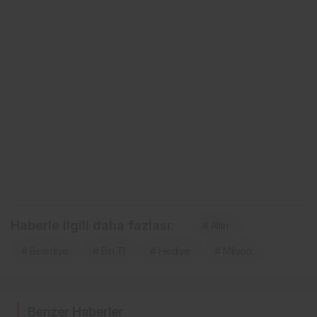
Haberle ilgili daha fazlası:
# Altın
# Belediye
# Bin Tl
# Hediye
# Milyon
Benzer Haberler