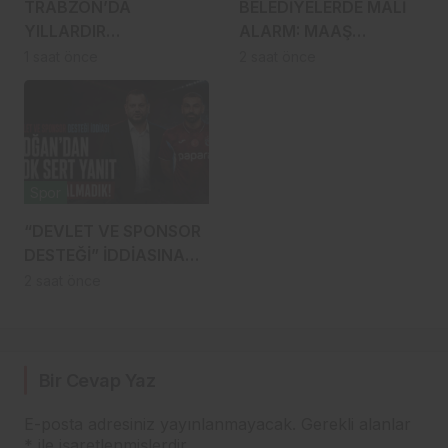
TRABZON’DA
BELEDİYELERDE MALİ
YILLARDIR
ALARM: MAAŞ
SAVAŞILIYORDU,
ÖDENİYOR,
1 saat önce
2 saat önce
RİZE’YE SIÇRADI:
İKRAMİYELER AKSIYOR
FINDIKTA DRAKULA
MU?
ALARMI
Spor
“DEVLET VE SPONSOR
DESTEĞİ” İDDİASINA
DOĞAN’DAN ÇOK SERT
2 saat önce
YANIT: 1 TL BİLE
ALMADIK!
Bir Cevap Yaz
E-posta adresiniz yayınlanmayacak.
Gerekli alanlar
*
ile işaretlenmişlerdir