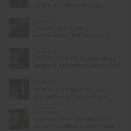
BIRAKTI: SAHADA RUHSUZ BİR
TRABZONSPOR!
1 saat önce
TRABZON’DA YILLARDIR
SAVAŞILIYORDU, RİZE’YE SIÇRADI:
FINDIKTA DRAKULA ALARMI
2 saat önce
BELEDİYELERDE MALİ ALARM: MAAŞ
ÖDENİYOR, İKRAMİYELER AKSIYOR MU?
2 saat önce
“DEVLET VE SPONSOR DESTEĞİ”
İDDİASINA DOĞAN’DAN ÇOK SERT
YANIT: 1 TL BİLE ALMADIK!
18 saat önce
DARWIN NÚÑEZ TRABZONSPOR’LA
ANLAŞTI! ŞAHİNKAYA ARABİSTAN’A