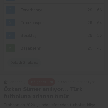
HATTI YÖNETİME Mİ TAŞINIYOR?
2
Fenerbahçe
29
66
3
Trabzonspor
29
64
4
Beşiktaş
29
55
5
Başakşehir
29
47
Detaylı Sıralama
Bölgesel
Haberler
Özkan Sümer anılıyor…
Türk futboluna adanan
Özkan Sümer anılıyor… Türk
ömür
futboluna adanan ömür
Trabzon'da 2020 yılında vefat eden futbolun bilge