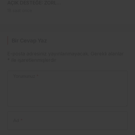
AÇIK DESTEĞE: ZORLU–
GENÇ HATTINDA
18 saat önce
DİKKAT ÇEKEN
YAKINLAŞMA!
Bir Cevap Yaz
E-posta adresiniz yayınlanmayacak.
Gerekli alanlar
*
ile işaretlenmişlerdir
Yorumunuz
*
Ad
*