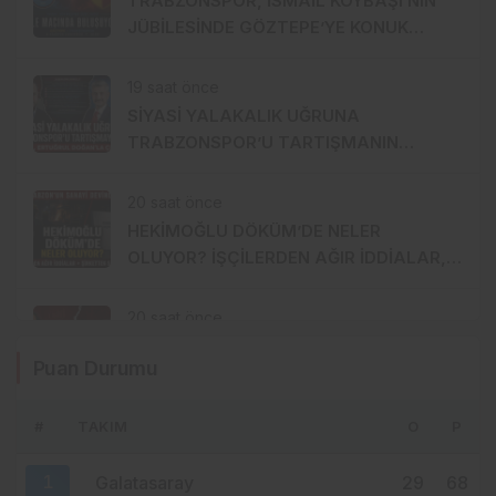
TRABZONSPOR, İSMAİL KÖYBAŞI’NIN
JÜBİLESİNDE GÖZTEPE’YE KONUK
OLACAK
19 saat önce
SİYASİ YALAKALIK UĞRUNA
TRABZONSPOR’U TARTIŞMANIN
ORTASINA ATTI!
20 saat önce
HEKİMOĞLU DÖKÜM’DE NELER
OLUYOR? İŞÇİLERDEN AĞIR İDDİALAR,
ŞİRKETTEN SERT CEVAP!
20 saat önce
YENİ PARTİ TRABZON’DA DAHA YOLUN
Puan Durumu
BAŞINDA KAVGA ÇIKTI!
#
TAKIM
O
P
20 saat önce
MHP TRABZON’DA LİSTEYİ KİM
1
Galatasaray
29
68
HAZIRLIYOR? İŞ DÜNYASI–MENZİL