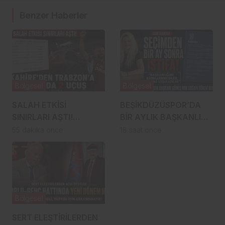
Benzer Haberler
Bölgesel
Bölgesel
SALAH ETKİSİ
BEŞİKDÜZÜSPOR’DA
SINIRLARI AŞTI!
BİR AYLIK BAŞKANLIK
KAHİRE’DEN
İSTİFAYLA BİTTİ:
55 dakika önce
18 saat önce
TRABZON’A HAFTADA
“MOBBİNG
2 UÇUŞ
UYGULADILAR!”
Bölgesel
SERT ELEŞTİRİLERDEN