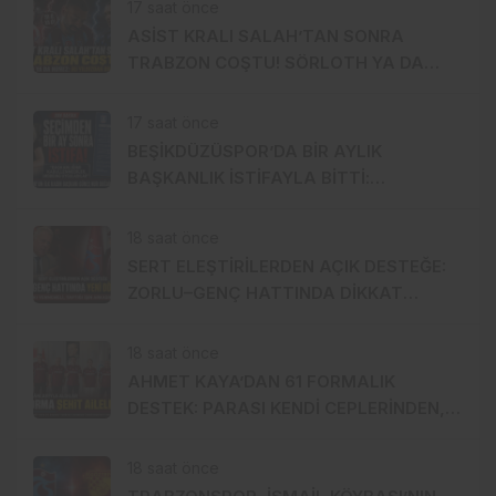
17 saat önce
ASİST KRALI SALAH’TAN SONRA
TRABZON COŞTU! SÖRLOTH YA DA
NÚÑEZ: İKİ YILDIZDAN BİRİ GELİYOR
17 saat önce
BEŞİKDÜZÜSPOR’DA BİR AYLIK
BAŞKANLIK İSTİFAYLA BİTTİ:
“MOBBİNG UYGULADILAR!”
18 saat önce
SERT ELEŞTİRİLERDEN AÇIK DESTEĞE:
ZORLU–GENÇ HATTINDA DİKKAT
ÇEKEN YAKINLAŞMA!
18 saat önce
AHMET KAYA’DAN 61 FORMALIK
DESTEK: PARASI KENDİ CEPLERİNDEN,
FORMALAR ŞEHİT AİLELERİNE!
18 saat önce