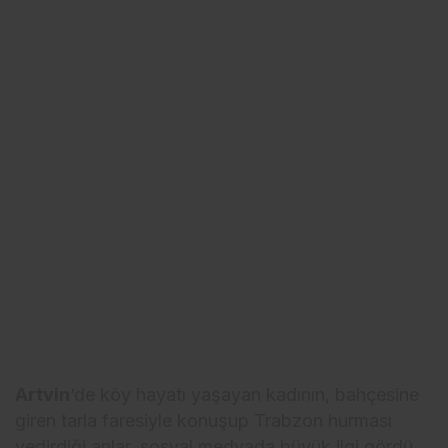
Artvin
‘de köy hayatı yaşayan kadının, bahçesine
giren tarla faresiyle konuşup Trabzon hurması
yedirdiği anlar, sosyal medyada büyük ilgi gördü.