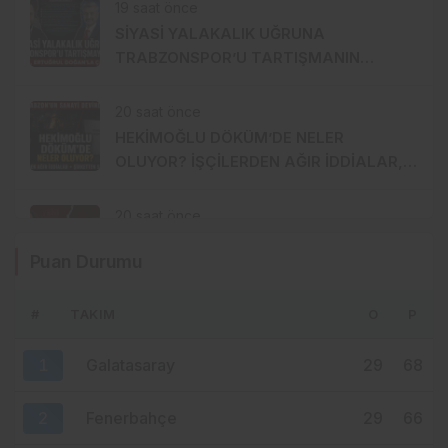
19 saat önce
SİYASİ YALAKALIK UĞRUNA
TRABZONSPOR’U TARTIŞMANIN
ORTASINA ATTI!
20 saat önce
HEKİMOĞLU DÖKÜM’DE NELER
OLUYOR? İŞÇİLERDEN AĞIR İDDİALAR,
ŞİRKETTEN SERT CEVAP!
20 saat önce
YENİ PARTİ TRABZON’DA DAHA YOLUN
Puan Durumu
BAŞINDA KAVGA ÇIKTI!
#
TAKIM
O
P
20 saat önce
MHP TRABZON’DA LİSTEYİ KİM
1
Galatasaray
29
68
HAZIRLIYOR? İŞ DÜNYASI–MENZİL
HATTI YÖNETİME Mİ TAŞINIYOR?
2
Fenerbahçe
29
66