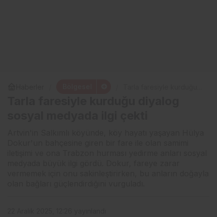
Bölgesel
Haberler
Tarla faresiyle kurduğu
diyalog sosyal medyada
Tarla faresiyle kurduğu diyalog
ilgi çekti
sosyal medyada ilgi çekti
Artvin'in Salkımlı köyünde, köy hayatı yaşayan Hülya
Dokur'un bahçesine giren bir fare ile olan samimi
iletişimi ve ona Trabzon hurması yedirme anları sosyal
medyada büyük ilgi gördü. Dokur, fareye zarar
vermemek için onu sakinleştirirken, bu anların doğayla
olan bağları güçlendirdiğini vurguladı.
22 Aralık 2025, 12:26
yayınlandı