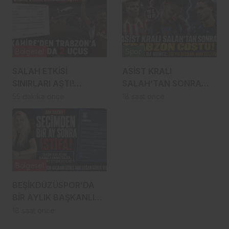
Bölgesel
Spor
SALAH ETKİSİ
ASİST KRALI
SINIRLARI AŞTI!
SALAH’TAN SONRA
KAHİRE’DEN
TRABZON COŞTU!
55 dakika önce
18 saat önce
TRABZON’A HAFTADA
SÖRLOTH YA DA
2 UÇUŞ
NÚÑEZ: İKİ YILDIZDAN
BİRİ GELİYOR
Bölgesel
BEŞİKDÜZÜSPOR’DA
BİR AYLIK BAŞKANLIK
İSTİFAYLA BİTTİ:
18 saat önce
“MOBBİNG