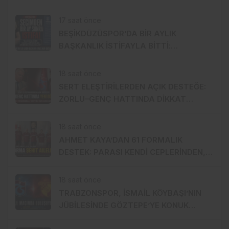
NÚÑEZ: İKİ YILDIZDAN BİRİ GELİYOR
17 saat önce
BEŞİKDÜZÜSPOR’DA BİR AYLIK
BAŞKANLIK İSTİFAYLA BİTTİ:
“MOBBİNG UYGULADILAR!”
18 saat önce
SERT ELEŞTİRİLERDEN AÇIK DESTEĞE:
ZORLU–GENÇ HATTINDA DİKKAT
ÇEKEN YAKINLAŞMA!
18 saat önce
AHMET KAYA’DAN 61 FORMALIK
DESTEK: PARASI KENDİ CEPLERİNDEN,
FORMALAR ŞEHİT AİLELERİNE!
18 saat önce
TRABZONSPOR, İSMAİL KÖYBAŞI’NIN
JÜBİLESİNDE GÖZTEPE’YE KONUK
OLACAK