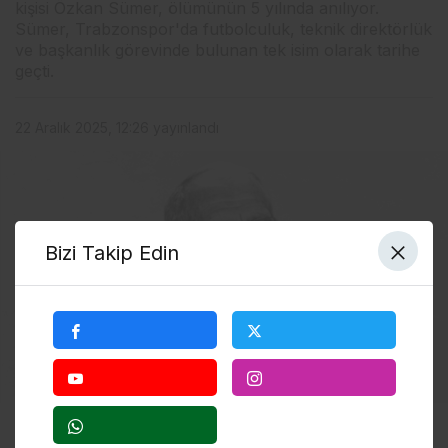
kişisi Özkan Sümer, ölümünün 5 yılında anılıyor.
Sümer, Trabzonspor'da futbolculuk, teknik direktörlük
ve başkanlık görevinde bulunan tek isim olarak tarihe
geçti.
22 Aralık 2025, 12:26
yayınlandı
Bizi Takip Edin
0
Paylaş