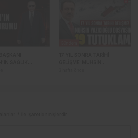
Gündem
BAŞKANI
17 YIL SONRA TARİHİ
’IN SAĞLIK
GELİŞME: MUHSİN
NASIL? İDDİALARLA
YAZICIOĞLU DOSYASINDA 19
ce
3 hafta önce
ON DURUM
TUTUKLAMA!
 alanlar
*
ile işaretlenmişlerdir