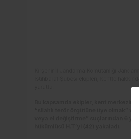
Kırşehir İl Jandarma Komutanlığı Jandar
İstihbarat Şubesi ekipleri, kentte hakkın
yürüttü.
Bu kapsamda ekipler, kent merkezinde
“silahlı terör örgütüne üye olmak” ve 
veya el değiştirme” suçlarından 6 yıl
hükümlüsü H.T’yi (42) yakaladı.