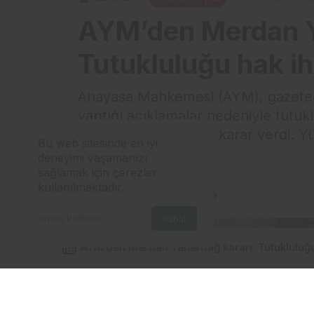
AYM’den Merdan Y
Tutukluluğu hak ihl
Anayasa Mahkemesi (AYM), gazetec
yaptığı açıklamalar nedeniyle tutuk
hakkını ihlal ettiğine” karar verdi
Bu web sitesinde en iyi
manevi tazminat ...
deneyimi yaşamanızı
sağlamak için çerezler
kullanılmaktadır.
3 Kasım 2025, 13:06
yayınlandı
Gizlilik Politikası
Kabul
AYM’den Merdan Yanardağ kararı: Tutukluluğu 