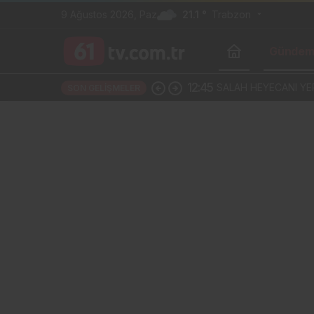
9 Ağustos 2026, Paz
21.1 °
Trabzon
Günde
12:45
SALAH HEYECANI YE
SON GELIŞMELER