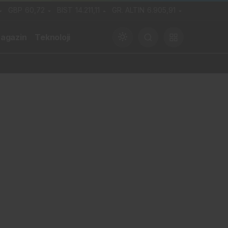
GBP
60,72
BIST
14.211,11
GR. ALTIN
6.905,91
agazin
Teknoloji
Gündüz Modu
Gündüz modunu seçin.
Gece Modu
Gece modunu seçin.
Sistem Modu
Sistem modunu seçin.