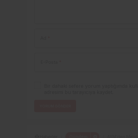
Ad
*
E-Posta
*
Bir dahaki sefere yorum yaptığımda kull
adresimi bu tarayıcıya kaydet.
YORUM GÖNDER
Gündem
Haberler
AYM’den Merdan