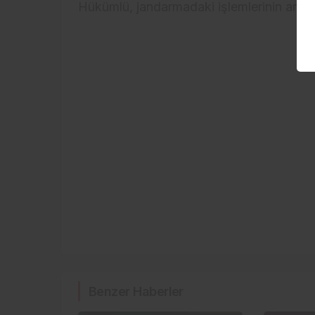
Hükümlü, jandarmadaki işlemlerinin ardın
Benzer Haberler