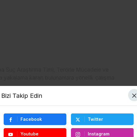
ma Suç Araştırma Timi, Terörle Mücadele ve
da yakalama kararı bulunanlara yönelik çalışma
Bizi Takip Edin
 bir ikamete düzenledikleri operasyonda,
“tehlikeli maddeleri izinsiz olarak bulundurma
 3 ay kesinleşmiş hapis cezası bulunan PKK
Facebook
Twitter
Youtube
Instagram