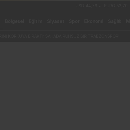
USD
44,76
EURO
52,79
m
Bölgesel
Eğitim
Siyaset
Spor
Ekonomi
Sağlık
M
RİNİ KORKUYA BIRAKTI: SAHADA RUHSUZ BİR TRABZONSPOR!