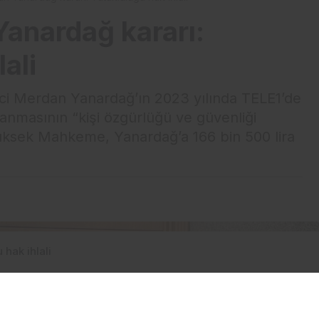
anardağ kararı:
ali
i Merdan Yanardağ’ın 2023 yılında TELE1’de
lanmasının “kişi özgürlüğü ve güvenliği
. Yüksek Mahkeme, Yanardağ’a 166 bin 500 lira
hak ihlali