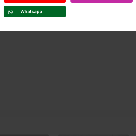
dan cezaevine teslim edildi.
Whatsapp