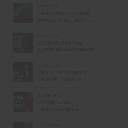
TRABZONSPOR!
1 saat önce
TRABZON’DA YILLARDIR
SAVAŞILIYORDU, RİZE’YE
SIÇRADI: FINDIKTA
DRAKULA ALARMI
1 saat önce
BELEDİYELERDE MALİ
ALARM: MAAŞ ÖDENİYOR,
İKRAMİYELER AKSIYOR MU?
2 saat önce
“DEVLET VE SPONSOR
DESTEĞİ” İDDİASINA
DOĞAN’DAN ÇOK SERT
YANIT: 1 TL BİLE ALMADIK!
18 saat önce
DARWIN NÚÑEZ
TRABZONSPOR’LA
ANLAŞTI! ŞAHİNKAYA
ARABİSTAN’A GİDİYOR
21 saat önce