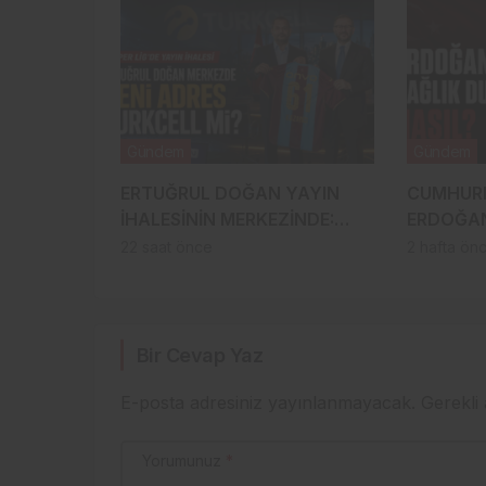
Gündem
Gündem
ERTUĞRUL DOĞAN YAYIN
CUMHUR
İHALESİNİN MERKEZİNDE:
ERDOĞAN
SÜPER LİG’DE YENİ ADRES
DURUMU 
22 saat önce
2 hafta ön
TURKCELL Mİ?
İLGİLİ S
Bir Cevap Yaz
E-posta adresiniz yayınlanmayacak.
Gerekli
Yorumunuz
*