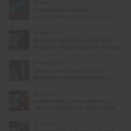
19 dakika önce
TRABZON’DA YILLARDIR
SAVAŞILIYORDU, RİZE’YE SIÇRADI:
FINDIKTA DRAKULA ALARMI
42 dakika önce
BELEDİYELERDE MALİ ALARM: MAAŞ
ÖDENİYOR, İKRAMİYELER AKSIYOR MU?
53 dakika önce
“DEVLET VE SPONSOR DESTEĞİ”
İDDİASINA DOĞAN’DAN ÇOK SERT
YANIT: 1 TL BİLE ALMADIK!
18 saat önce
DARWIN NÚÑEZ TRABZONSPOR’LA
ANLAŞTI! ŞAHİNKAYA ARABİSTAN’A
GİDİYOR
20 saat önce