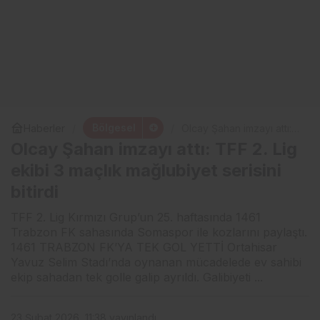
Bölgesel
Haberler
Olcay Şahan imzayı attı:
TFF 2. Lig ekibi 3 maçlık
Olcay Şahan imzayı attı: TFF 2. Lig
mağlubiyet serisini bitirdi
ekibi 3 maçlık mağlubiyet serisini
bitirdi
TFF 2. Lig Kırmızı Grup’un 25. haftasında 1461
Trabzon FK sahasında Somaspor ile kozlarını paylaştı.
1461 TRABZON FK’YA TEK GOL YETTİ Ortahisar
Yavuz Selim Stadı’nda oynanan mücadelede ev sahibi
ekip sahadan tek golle galip ayrıldı. Galibiyeti ...
23 Şubat 2026, 11:38
yayınlandı