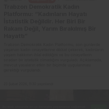
Kadın Platformu:
Trabzon Demokratik Kadın
“Kadınların Hayatı
İstatistik Değildir. Her Biri
Platformu: “Kadınların Hayatı
Bir Rakam Değil, Yarım
İstatistik Değildir. Her Biri Bir
Bırakılmış Bir Hayattı”
Rakam Değil, Yarım Bırakılmış Bir
Hayattı”
Trabzon Demokratik Kadın Platformu, son günlerde
yaşanan kadın cinayetlerine dikkat çekerek, kadınların
yaşam hakkının ihlal edildiğini ve bu cinayetlerin
sıradan bir istatistik olmadığını vurguladı. Açıklamada,
mevcut yasaların etkin bir biçimde uygulanması
gerektiği vurgulandı.
23 Şubat 2026, 11:30
yayınlandı
Bu web sitesinde en iyi deneyimi yaşamanızı sağlamak
Kabul