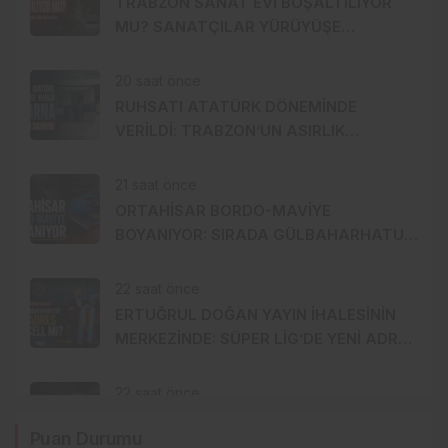
TRABZON SANAT EVİ BOŞALTILIYOR
MU? SANATÇILAR YÜRÜYÜŞE
HAZIRLANDI, GENÇ DEVREYE GİRDİ
20 saat önce
RUHSATI ATATÜRK DÖNEMİNDE
VERİLDİ: TRABZON’UN ASIRLIK
MARKASI KİSARNA YENİDEN SAHNEDE
21 saat önce
ORTAHİSAR BORDO-MAVİYE
BOYANIYOR: SIRADA GÜLBAHARHATUN
VAR
22 saat önce
ERTUĞRUL DOĞAN YAYIN İHALESİNİN
MERKEZİNDE: SÜPER LİG’DE YENİ ADRES
TURKCELL Mİ?
22 saat önce
TUSKON’DAN DERS ALINDI MI? İŞ
Puan Durumu
DÜNYASINDA CEMAAT, SİYASET VE