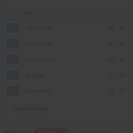
SERMAYE ÜÇGENİ
#
TAKIM
O
P
24 saat önce
BU KADAR SAĞLIKÇI SİYASETÇİ VAR,
1
Galatasaray
29
68
ŞEHİR HASTANESİ NEDEN HÂLÂ
MUAMMA?
2
Fenerbahçe
29
66
3
Trabzonspor
29
64
4
Beşiktaş
29
55
5
Başakşehir
29
47
Detaylı Sıralama
Bölgesel
Haberler
Trabzon Demokratik