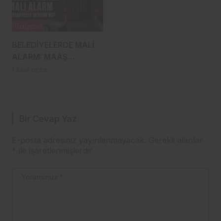
Bölgesel
BELEDİYELERDE MALİ
ALARM: MAAŞ
ÖDENİYOR,
1 saat önce
İKRAMİYELER AKSIYOR
MU?
Bir Cevap Yaz
E-posta adresiniz yayınlanmayacak.
Gerekli alanlar
*
ile işaretlenmişlerdir
Yorumunuz
*