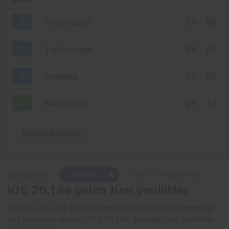
ÇEVRİLDİ
2
Fenerbahçe
29
66
3
Trabzonspor
29
64
4
Beşiktaş
29
55
5
Başakşehir
29
47
Detaylı Sıralama
Teknoloji
Haberler
iOS 26.1 ile gelen tüm
yenilikler
iOS 26.1 ile gelen tüm yenilikler
Apple, iOS 26.1 güncellemesi ile iPhone deneyimini bir
üst seviyeye taşıyor. iOS 26.1 ile gelecek tüm yenilikler