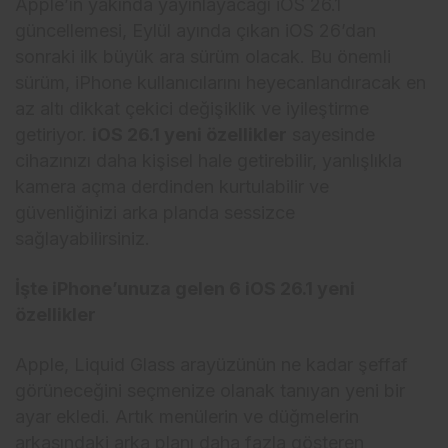
Apple’ın yakında yayınlayacağı iOS 26.1
güncellemesi, Eylül ayında çıkan iOS 26’dan
sonraki ilk büyük ara sürüm olacak. Bu önemli
sürüm, iPhone kullanıcılarını heyecanlandıracak en
az altı dikkat çekici değişiklik ve iyileştirme
getiriyor.
iOS 26.1 yeni özellikler
sayesinde
cihazınızı daha kişisel hale getirebilir, yanlışlıkla
kamera açma derdinden kurtulabilir ve
güvenliğinizi arka planda sessizce
sağlayabilirsiniz.
İşte iPhone’unuza gelen 6 iOS 26.1 yeni
özellikler
Apple, Liquid Glass arayüzünün ne kadar şeffaf
görüneceğini seçmenize olanak tanıyan yeni bir
ayar ekledi. Artık menülerin ve düğmelerin
arkasındaki arka planı daha fazla gösteren