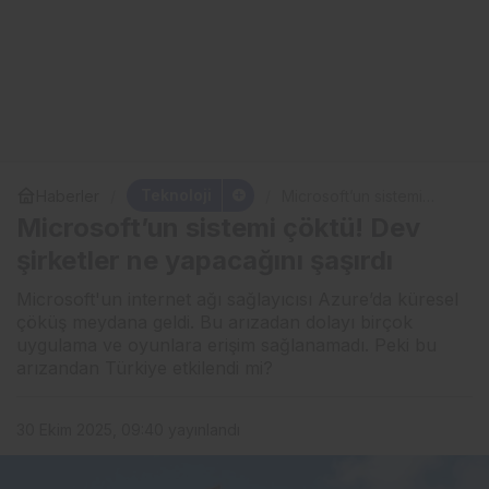
Teknoloji
Haberler
Microsoft’un sistemi
çöktü! Dev şirketler ne
Microsoft’un sistemi çöktü! Dev
yapacağını şaşırdı
şirketler ne yapacağını şaşırdı
Microsoft'un internet ağı sağlayıcısı Azure’da küresel
çöküş meydana geldi. Bu arızadan dolayı birçok
uygulama ve oyunlara erişim sağlanamadı. Peki bu
arızandan Türkiye etkilendi mi?
30 Ekim 2025, 09:40
yayınlandı