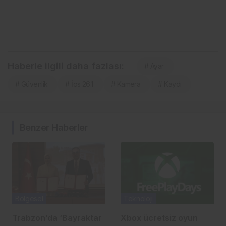
Haberle ilgili daha fazlası:
# Ayar
# Güvenlik
# İos 26.1
# Kamera
# Kaydı
Benzer Haberler
Bölgesel
Teknoloji
Trabzon’da ‘Bayraktar
Xbox ücretsiz oyun