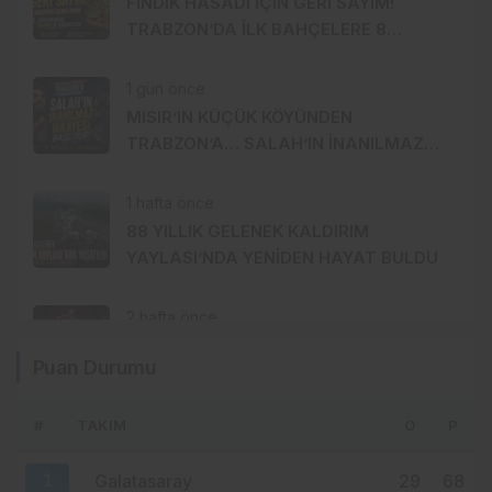
FINDIK HASADI İÇİN GERİ SAYIM!
TRABZON’DA İLK BAHÇELERE 8
AĞUSTOS’TA GİRİLECEK
1 gün önce
MISIR’IN KÜÇÜK KÖYÜNDEN
TRABZON’A… SALAH’IN İNANILMAZ
HİKÂYESİ BAŞLIYOR
1 hafta önce
88 YILLIK GELENEK KALDIRIM
YAYLASI’NDA YENİDEN HAYAT BULDU
2 hafta önce
TRABZONSPOR’DA TARİHİ 2 AĞUSTOS:
Puan Durumu
İKİ BÜYÜK GURUR BİRLİKTE
KUTLANACAK
#
TAKIM
O
P
2 hafta önce
MHP ORTAHİSAR’DA AKKOÇ’LA
1
Galatasaray
29
68
DEVAM: GÖZLER 15 AĞUSTOS’A