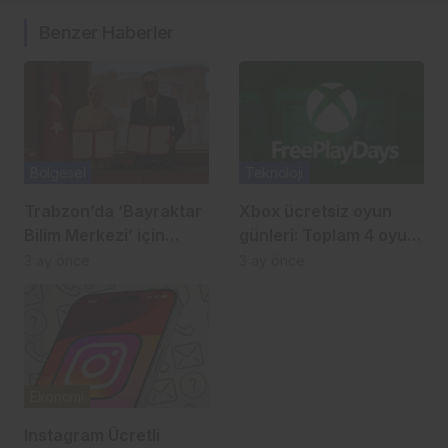
Benzer Haberler
Bölgesel
Teknoloji
Trabzon’da ‘Bayraktar
Xbox ücretsiz oyun
Bilim Merkezi’ için
günleri: Toplam 4 oyun
imzalar atıldı
ücretsiz
3 ay önce
3 ay önce
Ekonomi
Instagram Ücretli