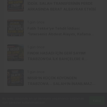
İDDİA: SALAH TRANSFERİNİN PERDE
ARKASINDA BERAT ALBAYRAK ETKİSİ
1 gün önce
Fatih Tekke’ye Tehdit İddiası:
“İsterseniz Abdest Alayım, Kafama
Sıkın”
1 gün önce
FINDIK HASADI İÇİN GERİ SAYIM!
TRABZON’DA İLK BAHÇELERE 8
AĞUSTOS’TA GİRİLECEK
1 gün önce
MISIR’IN KÜÇÜK KÖYÜNDEN
TRABZON’A… SALAH’IN İNANILMAZ
HİKÂYESİ BAŞLIYOR
1 hafta önce
Bu web sitesinde en iyi deneyimi yaşamanızı sağlamak
Kabul
için çerezler kullanılmaktadır.
88 YILLIK GELENEK KALDIRIM