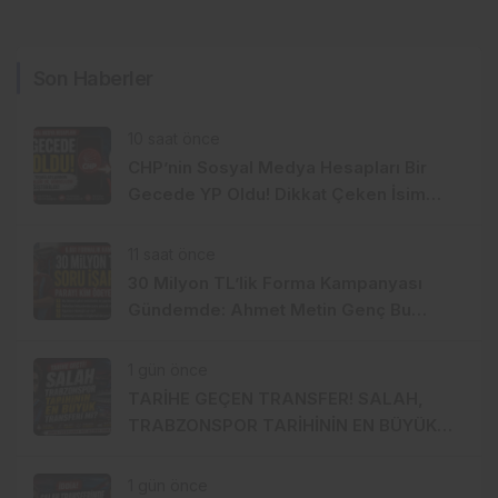
Son Haberler
10 saat önce
CHP’nin Sosyal Medya Hesapları Bir
Gecede YP Oldu! Dikkat Çeken İsim
Değişikliği
11 saat önce
30 Milyon TL’lik Forma Kampanyası
Gündemde: Ahmet Metin Genç Bu
Bedeli Cebinden mi Ödeyecek,
Belediye Kasasından mı Karşılanacak?
1 gün önce
TARİHE GEÇEN TRANSFER! SALAH,
TRABZONSPOR TARİHİNİN EN BÜYÜK
TRANSFERİ Mİ?
1 gün önce