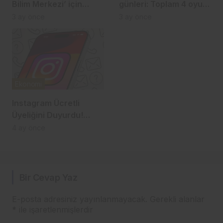
Bilim Merkezi’ için
günleri: Toplam 4 oyun
imzalar atıldı
ücretsiz
3 ay önce
3 ay önce
Ekonomi
Instagram Ücretli
Üyeliğini Duyurdu!
Instagram Plus Paralı
4 ay önce
Olacak!
Bir Cevap Yaz
E-posta adresiniz yayınlanmayacak.
Gerekli alanlar
*
ile işaretlenmişlerdir