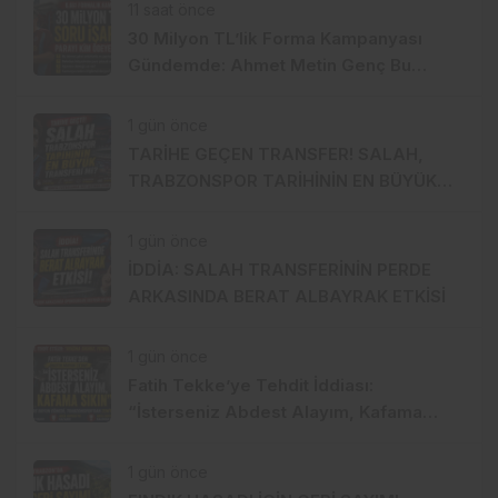
11 saat önce
30 Milyon TL’lik Forma Kampanyası
Gündemde: Ahmet Metin Genç Bu
Bedeli Cebinden mi Ödeyecek,
Belediye Kasasından mı Karşılanacak?
1 gün önce
TARİHE GEÇEN TRANSFER! SALAH,
TRABZONSPOR TARİHİNİN EN BÜYÜK
TRANSFERİ Mİ?
1 gün önce
İDDİA: SALAH TRANSFERİNİN PERDE
ARKASINDA BERAT ALBAYRAK ETKİSİ
1 gün önce
Fatih Tekke’ye Tehdit İddiası:
“İsterseniz Abdest Alayım, Kafama
Sıkın”
1 gün önce