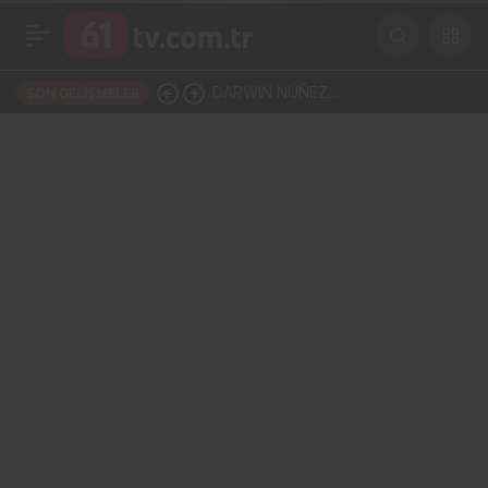
DARWIN NÚÑEZ
SON GELIŞMELER
TRABZONSPOR’LA ANLAŞTI!
ŞAHİNKAYA ARABİSTAN’A
GİDİYOR