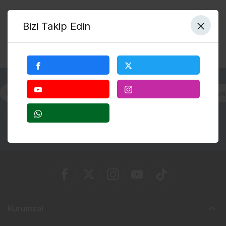
Bizi Takip Edin
Başiskele
Çayırova
Darıca
Derince
Dilova
city not found
Kurumsal