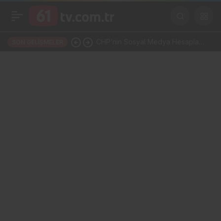
CHP’nin Sosyal Medya Hesapları
SON GELIŞMELER
Bir Gecede YP Oldu! Dikkat
Çeken İsim Değişikliği