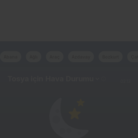
Abana
Ağlı
Araç
Azdavay
Bozkurt
Çat
Tosya için Hava Durumu
02:13