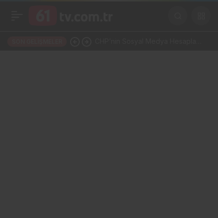
CHP’nin Sosyal Medya Hesapları
SON GELIŞMELER
Bir Gecede YP Oldu! Dikkat
Çeken İsim Değişikliği