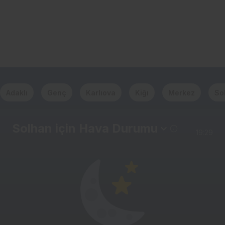
Adaklı
Genç
Karlıova
Kiğı
Merkez
So
Solhan için Hava Durumu
19:29