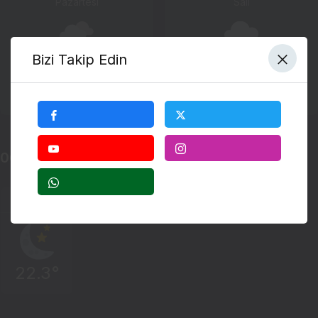
Pazartesi
Salı
Bizi Takip Edin
20°
20°
19°
19°
2.3 mph/s
3.2 mph/s
50%
56%
06.08.2026 Perşembe Günü Hava Durumu
21:00
22.3°