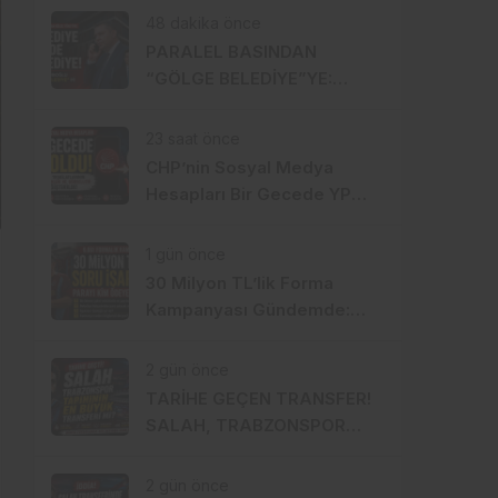
48 dakika önce
PARALEL BASINDAN
“GÖLGE BELEDİYE”YE:
ORTAHİSAR’DA BELEDİYE
İÇİNDE BELEDİYE Mİ
23 saat önce
KURULUYOR?
CHP’nin Sosyal Medya
Hesapları Bir Gecede YP
Oldu! Dikkat Çeken İsim
Değişikliği
1 gün önce
30 Milyon TL’lik Forma
Kampanyası Gündemde:
Ahmet Metin Genç Bu Bedeli
Cebinden mi Ödeyecek,
2 gün önce
Belediye Kasasından mı
TARİHE GEÇEN TRANSFER!
Karşılanacak?
SALAH, TRABZONSPOR
TARİHİNİN EN BÜYÜK
TRANSFERİ Mİ?
2 gün önce