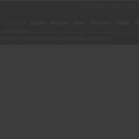
USD
44,76
EURO
52,79
m
Bölgesel
Eğitim
Siyaset
Spor
Ekonomi
Sağlık
M
A YANSIDI: TRABZONSPOR’A 450 MİLYON LİRALIK GÜÇ