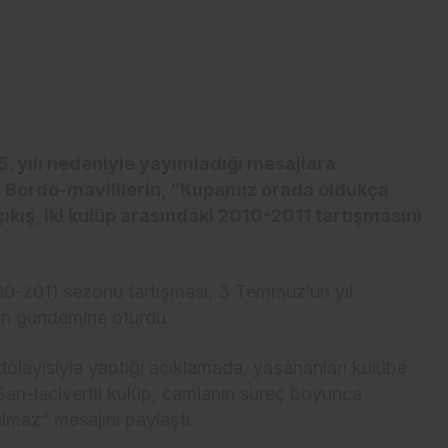
 yılı nedeniyle yayımladığı mesajlara
. Bordo-mavililerin, “Kupamız orada oldukça
ıkış, iki kulüp arasındaki 2010-2011 tartışmasını
10-2011 sezonu tartışması, 3 Temmuz’un yıl
n gündemine oturdu.
dolayısıyla yaptığı açıklamada, yaşananları kulübe
 Sarı-lacivertli kulüp, camianın süreç boyunca
ılmaz” mesajını paylaştı.