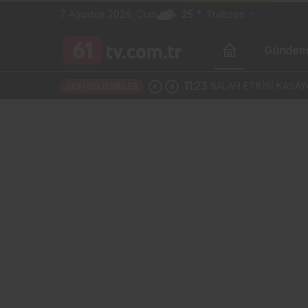
7 Ağustos 2026, Cum
25 °
Trabzon
Günde
11:23
SALAH ETKİSİ KASAY
SON GELIŞMELER