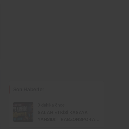
Son Haberler
3 dakika önce
SALAH ETKİSİ KASAYA
YANSIDI: TRABZONSPOR’A
450 MİLYON LİRALIK GÜÇ