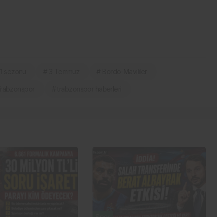
11 sezonu
# 3 Temmuz
# Bordo-Mavililer
Trabzonspor
# trabzonspor haberleri
Spor