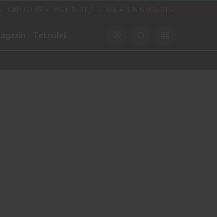
GBP
60,72
BIST
14.211,11
GR. ALTIN
6.905,91
agazin
Teknoloji
Gündüz Modu
Gündüz modunu seçin.
Gece Modu
Gece modunu seçin.
Sistem Modu
Sistem modunu seçin.