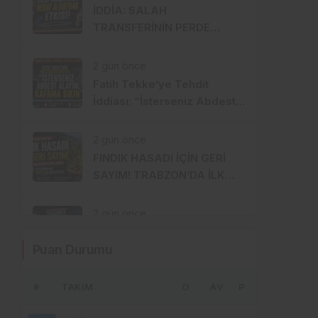
İDDİA: SALAH
TRANSFERİNİN PERDE
ARKASINDA BERAT
ALBAYRAK ETKİSİ
2 gün önce
Fatih Tekke’ye Tehdit
İddiası: “İsterseniz Abdest
Alayım, Kafama Sıkın”
2 gün önce
FINDIK HASADI İÇİN GERİ
SAYIM! TRABZON’DA İLK
BAHÇELERE 8 AĞUSTOS’TA
GİRİLECEK
2 gün önce
MISIR’IN KÜÇÜK KÖYÜNDEN
Puan Durumu
TRABZON’A… SALAH’IN
İNANILMAZ HİKÂYESİ
BAŞLIYOR
#
TAKIM
2 hafta önce
O
AV
P
88 YILLIK GELENEK