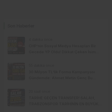
Son Haberler
4 dakika önce
CHP’nin Sosyal Medya Hesapları Bir
Gecede YP Oldu! Dikkat Çeken İsim
Değişikliği
55 dakika önce
30 Milyon TL’lik Forma Kampanyası
Gündemde: Ahmet Metin Genç Bu
Bedeli Cebinden mi Ödeyecek,
Belediye Kasasından mı Karşılanacak?
20 saat önce
TARİHE GEÇEN TRANSFER! SALAH,
TRABZONSPOR TARİHİNİN EN BÜYÜK
TRANSFERİ Mİ?