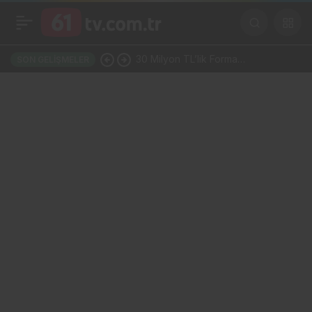
Gençlerbirliği teknik
+
-
0
Paylaş
direktörü Metin Diyadin
30 Milyon TL’lik Forma
SON GELIŞMELER
Kampanyası Gündemde: Ahmet
ile anlaştı
Metin Genç Bu Bedeli Cebinden
mi Ödeyecek, Belediye
Kasasından mı Karşılanacak?