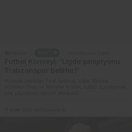
Spor
Haberler
Futbol Konseyi: ‘Ligde
şampiyonu Trabzonspor
Futbol Konseyi: ‘Ligde şampiyonu
belirler!’
Trabzonspor belirler!’
Hürriyet yazarları Fırat Aydınus, Uğur Meleke,
Güntekin Onay ve Mehmet Arslan, Futbol Konseyi'nde,
öne çıkanlarını mercek altına aldı.
17 Aralık 2025, 09:53
yayınlandı