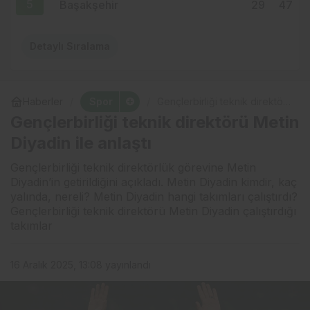
5
Başakşehir
29
47
Detaylı Sıralama
Spor
Haberler
Gençlerbirliği teknik direktörü
Metin Diyadin ile anlaştı
Gençlerbirliği teknik direktörü Metin
Diyadin ile anlaştı
Gençlerbirliği teknik direktörlük görevine Metin
Diyadin’in getirildiğini açıkladı. Metin Diyadin kimdir, kaç
yalında, nereli? Metin Diyadin hangi takımları çalıştırdı?
Gençlerbirliği teknik direktörü Metin Diyadin çalıştırdığı
takımlar
16 Aralık 2025, 13:08
yayınlandı