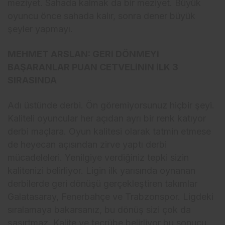
meziyet. Sahada kalmak da bir meziyet. Büyük
oyuncu önce sahada kalır, sonra dener büyük
şeyler yapmayı.
MEHMET ARSLAN: GERi DÖNMEYi
BAŞARANLAR PUAN CETVELiNiN iLK 3
SIRASINDA
Adı üstünde derbi. Ön göremiyorsunuz hiçbir şeyi.
Kaliteli oyuncular her açıdan ayrı bir renk katıyor
derbi maçlara. Oyun kalitesi olarak tatmin etmese
de heyecan açısından zirve yaptı derbi
mücadeleleri. Yenilgiye verdiğiniz tepki sizin
kalitenizi belirliyor. Ligin ilk yarısında oynanan
derbilerde geri dönüşü gerçekleştiren takımlar
Galatasaray, Fenerbahçe ve Trabzonspor. Ligdeki
sıralamaya bakarsanız, bu dönüş sizi çok da
şaşırtmaz. Kalite ve tecrübe belirliyor bu sonucu.