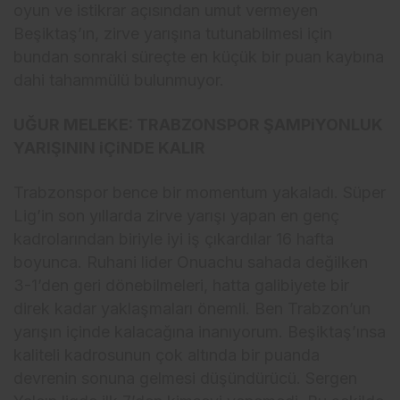
oyun ve istikrar açısından umut vermeyen
Beşiktaş’ın, zirve yarışına tutunabilmesi için
bundan sonraki süreçte en küçük bir puan kaybına
dahi tahammülü bulunmuyor.
UĞUR MELEKE: TRABZONSPOR ŞAMPiYONLUK
YARIŞININ iÇiNDE KALIR
Trabzonspor bence bir momentum yakaladı. Süper
Lig’in son yıllarda zirve yarışı yapan en genç
kadrolarından biriyle iyi iş çıkardılar 16 hafta
boyunca. Ruhani lider Onuachu sahada değilken
3-1’den geri dönebilmeleri, hatta galibiyete bir
direk kadar yaklaşmaları önemli. Ben Trabzon’un
yarışın içinde kalacağına inanıyorum. Beşiktaş’ınsa
kaliteli kadrosunun çok altında bir puanda
devrenin sonuna gelmesi düşündürücü. Sergen