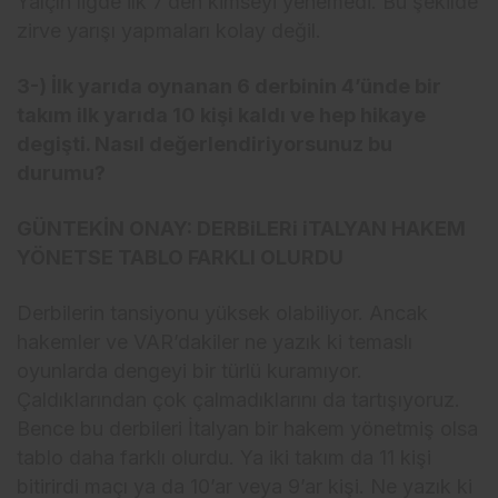
Yalçın ligde ilk 7’den kimseyi yenemedi. Bu şekilde
zirve yarışı yapmaları kolay değil.
3-) İlk yarıda oynanan 6 derbinin 4’ünde bir
takım ilk yarıda 10 kişi kaldı ve hep hikaye
degişti. Nasıl değerlendiriyorsunuz bu
durumu?
GÜNTEKİN ONAY: DERBiLERi iTALYAN HAKEM
YÖNETSE TABLO FARKLI OLURDU
Derbilerin tansiyonu yüksek olabiliyor. Ancak
hakemler ve VAR’dakiler ne yazık ki temaslı
oyunlarda dengeyi bir türlü kuramıyor.
Çaldıklarından çok çalmadıklarını da tartışıyoruz.
Bence bu derbileri İtalyan bir hakem yönetmiş olsa
tablo daha farklı olurdu. Ya iki takım da 11 kişi
bitirirdi maçı ya da 10’ar veya 9’ar kişi. Ne yazık ki