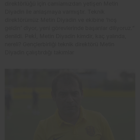
direktörlüğü için camiamızdan yetişen Metin
Diyadin ile anlaşmaya varmıştır. Teknik
direktörümüz Metin Diyadin ve ekibine ‘hoş
geldin’ diyor, yeni görevlerinde başarılar diliyoruz.”
denildi. Pekİ, Metin Diyadin kimdir, kaç yalında,
nereli? Gençlerbirliği teknik direktörü Metin
Diyadin çalıştırdığı takımlar