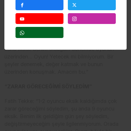
“TUTUMLU OLMAK ZORUNDAYIZ”
Fatih Tekke: “Galatasaray, Fenerbahçe, Beşiktaş
bu konuda bizden daha fazla para harcayabiliyor,
tutumlu olmak zorundayız biz. Bizim şartlarımız
daha kısıtlı. Benim olduğum dönemde oyunun
üzerinden… Oyun! Yetecek mi bilmiyorum. Bir
şeyler denemek, değer katmak ve bunun
üzerinden konuşmak. Amacım bu.”
“ZARAR GÖRECEĞİMİ SÖYLEDİM”
Fatih Tekke: “1-2 oyuncu eksik kaldığımda çok
zarar göreceğimi söyledim, şu anda 9 oyuncu
eksik. Benim ilk geldiğim gün şey söyledim,
değiştirmeyeceğim şeyle ilgilenmiyorum. Orada