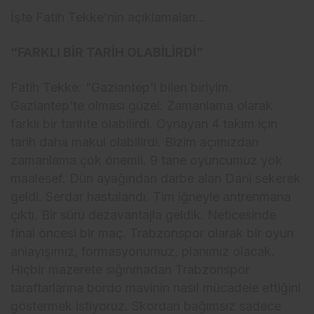
İşte Fatih Tekke’nin açıklamaları…
“FARKLI BİR TARİH OLABİLİRDİ”
Fatih Tekke: “Gaziantep’i bilen biriyim.
Gaziantep’te olması güzel. Zamanlama olarak
farklı bir tarihte olabilirdi. Oynayan 4 takım için
tarih daha makul olabilirdi. Bizim açımızdan
zamanlama çok önemli. 9 tane oyuncumuz yok
maalesef. Dün ayağından darbe alan Dani sekerek
geldi. Serdar hastalandı. Tim iğneyle antrenmana
çıktı. Bir sürü dezavantajla geldik. Neticesinde
final öncesi bir maç. Trabzonspor olarak bir oyun
anlayışımız, formasyonumuz, planımız olacak.
Hiçbir mazerete sığınmadan Trabzonspor
taraftarlarına bordo mavinin nasıl mücadele ettiğini
göstermek istiyoruz. Skordan bağımsız sadece