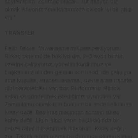
söylemiştim. Zor maç olacak. Tur atlayan biz
olmak istiyoruz ama karşımızda da çok iyi bir grup
var.”
TRANSFER
Fatih Tekke: “Nwakaeme müjdesi bekliyorum.
Birkaç tane müjde bekliyorum. 2-3 aydır bunun
üzerine çalışıyoruz, yönetim kurulumuz ve
başkanımız elinden gelenin son haddinde çalışıyor
ama koşullar, istenen rakamlar, devre arası transfer
gibi parametreler var, zor. Performansı altında
kalan ve göndermek istediğimiz oyuncular var.
Zamanlama olarak tüm bunların bir anda hallolması
kolay değil. Beşiktaş maçından sonraki süreç
kolay değil. Ligin ikinci yarısı başladığında bir
nebze rahat hissettirmek istiyorum. Kolay değil,
zor. Teknik adam olarak bu durumda olmayı kimse