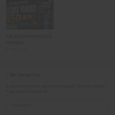
Spor
SALAH ETKİSİ KASAYA
YANSIDI:
TRABZONSPOR’A 450
2 saat önce
MİLYON LİRALIK GÜÇ
Bir Cevap Yaz
E-posta adresiniz yayınlanmayacak.
Gerekli alanlar
*
ile işaretlenmişlerdir
Yorumunuz
*