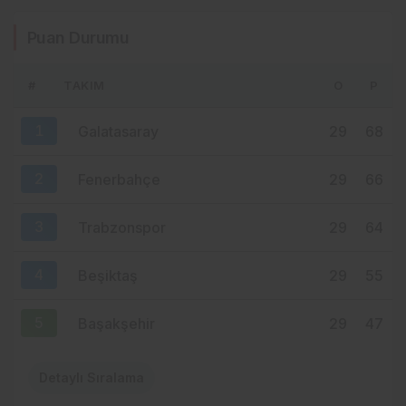
FINDIK HASADI İÇİN GERİ SAYIM!
Puan Durumu
TRABZON’DA İLK BAHÇELERE 8
AĞUSTOS’TA GİRİLECEK
#
TAKIM
O
P
2 gün önce
MISIR’IN KÜÇÜK KÖYÜNDEN
1
Galatasaray
29
68
TRABZON’A… SALAH’IN İNANILMAZ
HİKÂYESİ BAŞLIYOR
2
Fenerbahçe
29
66
3
Trabzonspor
29
64
4
Beşiktaş
29
55
5
Başakşehir
29
47
Detaylı Sıralama