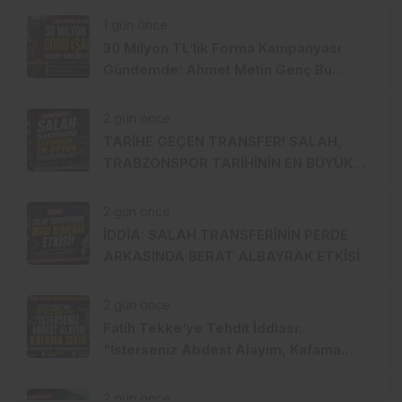
1 gün önce
30 Milyon TL’lik Forma Kampanyası
Gündemde: Ahmet Metin Genç Bu
Bedeli Cebinden mi Ödeyecek,
Belediye Kasasından mı Karşılanacak?
2 gün önce
TARİHE GEÇEN TRANSFER! SALAH,
TRABZONSPOR TARİHİNİN EN BÜYÜK
TRANSFERİ Mİ?
2 gün önce
İDDİA: SALAH TRANSFERİNİN PERDE
ARKASINDA BERAT ALBAYRAK ETKİSİ
2 gün önce
Fatih Tekke’ye Tehdit İddiası:
“İsterseniz Abdest Alayım, Kafama
Sıkın”
2 gün önce