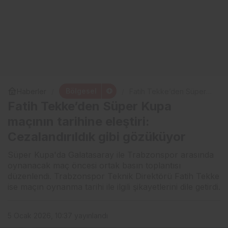
Bölgesel
Haberler
Fatih Tekke’den Süper
Kupa maçının tarihine
Fatih Tekke’den Süper Kupa
eleştiri: Cezalandırıldık
gibi gözüküyor
maçının tarihine eleştiri:
Cezalandırıldık gibi gözüküyor
Süper Kupa'da Galatasaray ile Trabzonspor arasında
oynanacak maç öncesi ortak basın toplantısı
düzenlendi. Trabzonspor Teknik Direktörü Fatih Tekke
ise maçın oynanma tarihi ile ilgili şikayetlerini dile getirdi.
5 Ocak 2026, 10:37
yayınlandı