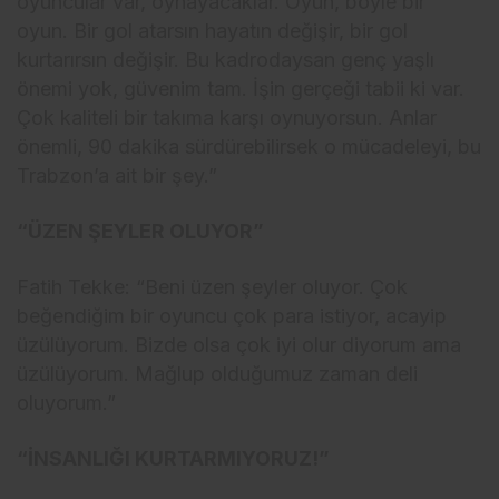
oyuncular var, oynayacaklar. Oyun, böyle bir
oyun. Bir gol atarsın hayatın değişir, bir gol
kurtarırsın değişir. Bu kadrodaysan genç yaşlı
önemi yok, güvenim tam. İşin gerçeği tabii ki var.
Çok kaliteli bir takıma karşı oynuyorsun. Anlar
önemli, 90 dakika sürdürebilirsek o mücadeleyi, bu
Trabzon’a ait bir şey.”
“ÜZEN ŞEYLER OLUYOR”
Fatih Tekke: “Beni üzen şeyler oluyor. Çok
beğendiğim bir oyuncu çok para istiyor, acayip
üzülüyorum. Bizde olsa çok iyi olur diyorum ama
üzülüyorum. Mağlup olduğumuz zaman deli
oluyorum.”
“İNSANLIĞI KURTARMIYORUZ!”