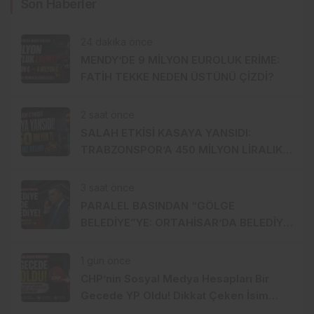
Son Haberler
24 dakika önce
MENDY’DE 9 MİLYON EUROLUK ERİME:
FATİH TEKKE NEDEN ÜSTÜNÜ ÇİZDİ?
2 saat önce
SALAH ETKİSİ KASAYA YANSIDI:
TRABZONSPOR’A 450 MİLYON LİRALIK
GÜÇ
3 saat önce
PARALEL BASINDAN “GÖLGE
BELEDİYE”YE: ORTAHİSAR’DA BELEDİYE
İÇİNDE BELEDİYE Mİ KURULUYOR?
1 gün önce
CHP’nin Sosyal Medya Hesapları Bir
Gecede YP Oldu! Dikkat Çeken İsim
Değişikliği