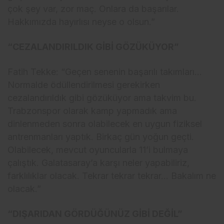
çok şey var, zor maç. Onlara da başarılar.
Hakkımızda hayırlısı neyse o olsun.”
“CEZALANDIRILDIK GİBİ GÖZÜKÜYOR”
Fatih Tekke: “Geçen senenin başarılı takımları…
Normalde ödüllendirilmesi gerekirken
cezalandırıldık gibi gözüküyor ama takvim bu.
Trabzonspor olarak kamp yapmadık ama
dinlenmeden sonra olabilecek en uygun fiziksel
antrenmanları yaptık. Birkaç gün yoğun geçti.
Olabilecek, mevcut oyuncularla 11’i bulmaya
çalıştık. Galatasaray’a karşı neler yapabiliriz,
farklılıklar olacak. Tekrar tekrar tekrar… Bakalım ne
olacak.”
“DIŞARIDAN GÖRDÜĞÜNÜZ GİBİ DEĞİL”