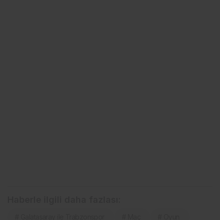
Haberle ilgili daha fazlası:
# Galatasaray ile Trabzonspor
# Maç
# Oyun