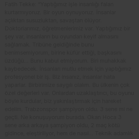
Fatih Tekke: “Yaptığımız işle insanlığı falan
kurtarmıyoruz. Bir oyun oynuyoruz. İnsanlar
açlıktan susuzluktan, savaştan ölüyor.
Doktorlarımız, öğretmenlerimiz var. Yaptığımız bir
şey var, insanların bu oyundan keyif almasını
sağlamak. Tribüne geldiğinde bunu
benimsemiyorum, birine küfür ettiği, başkasını
üzdüğü… Bunu kabul etmiyorum. Biri muhakkak
kaybedecek. İnsanları mutlu etmek için yaptığımız
profesyonel bir iş. Biz insanız, insanlar hata
yaparlar. Birbirimize saygılı olalım. Bu ülkenin çok
özel değerleri var. Onlardan uzaklaştırıcı, bu oyunu
böyle kurdular, biz yakınlaştırmak için hareket
edelim. Trabzonspor şampiyon oldu. 3 sene mi ne
geçti. Ne konuşuyorum burada. Okan Hoca 3
sene arka arkaya şampiyon oldu, 2 maç kötü
gidince, eleştiriliyor, hem de nasıl… Teknik adamlık