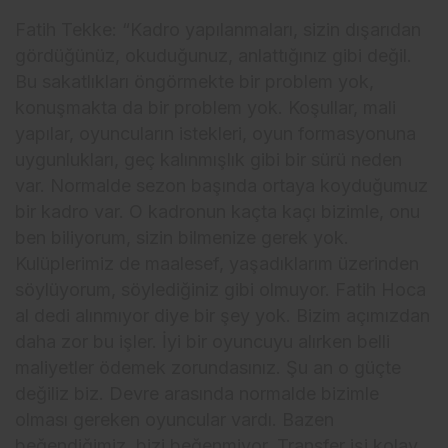
Fatih Tekke: “Kadro yapılanmaları, sizin dışarıdan
gördüğünüz, okuduğunuz, anlattığınız gibi değil.
Bu sakatlıkları öngörmekte bir problem yok,
konuşmakta da bir problem yok. Koşullar, mali
yapılar, oyuncuların istekleri, oyun formasyonuna
uygunlukları, geç kalınmışlık gibi bir sürü neden
var. Normalde sezon başında ortaya koyduğumuz
bir kadro var. O kadronun kaçta kaçı bizimle, onu
ben biliyorum, sizin bilmenize gerek yok.
Kulüplerimiz de maalesef, yaşadıklarım üzerinden
söylüyorum, söylediğiniz gibi olmuyor. Fatih Hoca
al dedi alınmıyor diye bir şey yok. Bizim açımızdan
daha zor bu işler. İyi bir oyuncuyu alırken belli
maliyetler ödemek zorundasınız. Şu an o güçte
değiliz biz. Devre arasında normalde bizimle
olması gereken oyuncular vardı. Bazen
beğendiğimiz, bizi beğenmiyor. Transfer işi kolay