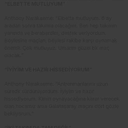
“ELBETTE MUTLUYUM”
Anthony Nwakaeme: “Elbette mutluyum. 6 ay
aradan sonra takımla olacağım. Ben hep takımın
yanında ve beraberdim, destek veriyordum.
Böylesine maçları, böylesi rakibe karşı oynamak
önemli. Çok mutluyuz. Umarım güzel bir maç
olacak.”
“İYİYİM VE HAZIR HİSSEDİYORUM”
Anthony Nwakaeme: “Antrenmanlarımı uzun
süredir sürdürüyordum. İyiyim ve hazır
hissediyorum. Kimin oynayacağına karar verecek
olan hocamız ama Galatasaray maçını dört gözle
bekliyorum.”
“İKİ TAKIM DA TAM DEĞİL”