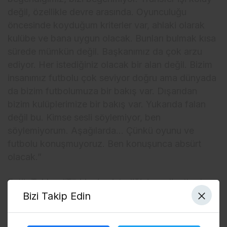
değil, özellikle devre arasında. Oyunculuğu
öncesinde koyduğum kriterler var, ahlaki olarak
kulübe ve bana uygun olacak. Bunları bulmak kısa
sürede mümkün değil. Başkanımız da çok arzu
ediyor. Her istediğiniz olacak bir alan değil. Bizim
insanımız futbolu çok seviyor doğru ama dünyada
da bizim futbolumuza bir bakış var. Dışarıdan
bizim kulüplerimize bir bakış var. Yukarıda falan
değil bu. Kimse sesli söylemiyor, ben
söylemiyorum. Aşağılarda… Çünkü oyunu ve
futbolu konuşmuyoruz. Ben konuşunca absürt
olacak.”
Fatih Tekke: “Türkiye’ye istediğiniz maliyetlerde,
Bizi Takip Edin
istediğiniz kalitede oyuncu almak mümkün değil. 1
değerindeki oyuncuya 5 verip alabiliyorsunuz.
Yanılıyor muyum ağabey?”