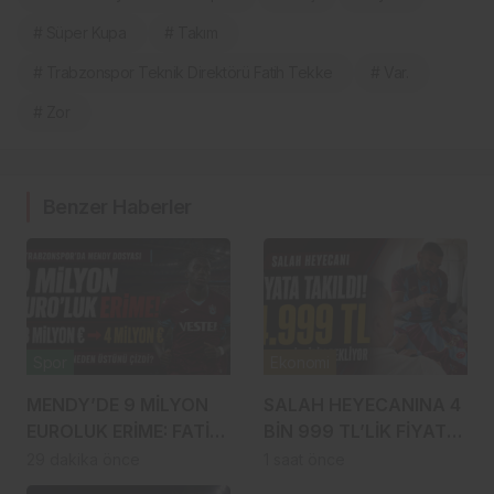
# Süper Kupa
# Takım
# Trabzonspor Teknik Direktörü Fatih Tekke
# Var.
# Zor
Benzer Haberler
Spor
Ekonomi
MENDY’DE 9 MİLYON
SALAH HEYECANINA 4
EUROLUK ERİME: FATİH
BİN 999 TL’LİK FİYAT
TEKKE NEDEN ÜSTÜNÜ
FRENİ!
29 dakika önce
1 saat önce
ÇİZDİ?