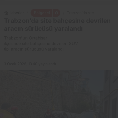
Bölgesel
Haberler
Trabzon’da site
bahçesine devrilen
Trabzon’da site bahçesine devrilen
aracın sürücüsü yaralandı
aracın sürücüsü yaralandı
Trabzon'un Ortahisar
ilçesinde site bahçesine devrilen SUV
tipi aracın sürücüsü yaralandı.
3 Ocak 2026, 13:40
yayınlandı