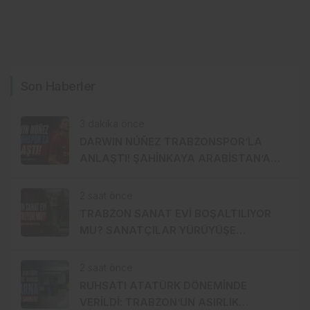
Son Haberler
3 dakika önce
DARWIN NÚÑEZ TRABZONSPOR’LA
ANLAŞTI! ŞAHİNKAYA ARABİSTAN’A
GİDİYOR
2 saat önce
TRABZON SANAT EVİ BOŞALTILIYOR
MU? SANATÇILAR YÜRÜYÜŞE
HAZIRLANDI, GENÇ DEVREYE GİRDİ
2 saat önce
RUHSATI ATATÜRK DÖNEMİNDE
VERİLDİ: TRABZON’UN ASIRLIK