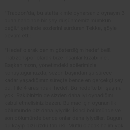
“Trabzon’da, bu statta kimle oynarsanız oynayın 3
puan haricinde bir şey düşünmemiz mümkün
değil.” şeklinde sözlerini sürdüren Tekke, şöyle
devam etti:
“Hedef olarak benim gösterdiğim hedef belli.
Trabzonspor olarak bize insanlar kızabilirler.
Başkanımızın, yönetimdeki abilerimizle
konuştuğumuzda, sezon başından şu sürece
kadar yaşadığımız süreçte bence en gerçekçi şey
bu, 1 ile 4 arasındaki hedef. Bu hedefte bir şaşma
yok. Rakibinizin de sizden daha iyi oynadığını
kabul etmelisiniz bazen. Bu maç için oyunun ilk
bölümünde biz daha iyiydik. İkinci bölümünde ve
son bölümünde bence onlar daha iyiydiler. Bugün
bu kayıp bizi üzdü tabii ki. Mutlu olacak halim yok.