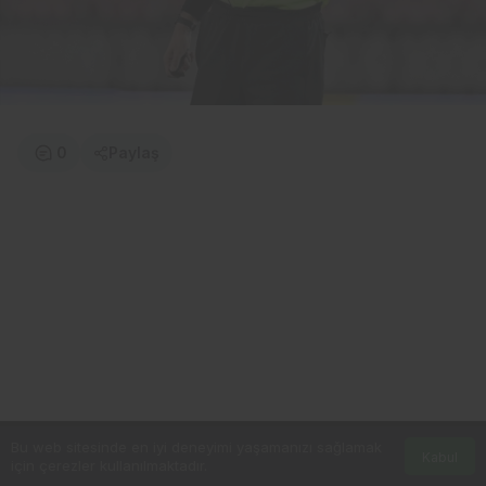
0
Paylaş
Bu web sitesinde en iyi deneyimi yaşamanızı sağlamak
Kabul
için çerezler kullanılmaktadır.