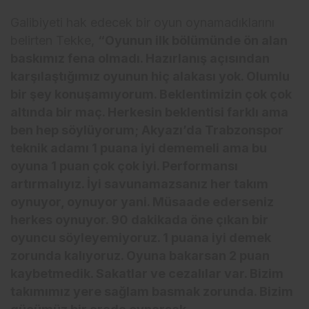
Galibiyeti hak edecek bir oyun oynamadıklarını
belirten Tekke,
“Oyunun ilk bölümünde ön alan
baskımız fena olmadı. Hazırlanış açısından
karşılaştığımız oyunun hiç alakası yok. Olumlu
bir şey konuşamıyorum. Beklentimizin çok çok
altında bir maç. Herkesin beklentisi farklı ama
ben hep söylüyorum; Akyazı’da Trabzonspor
teknik adamı 1 puana iyi dememeli ama bu
oyuna 1 puan çok çok iyi. Performansı
artırmalıyız. İyi savunamazsanız her takım
oynuyor, oynuyor yani. Müsaade ederseniz
herkes oynuyor. 90 dakikada öne çıkan bir
oyuncu söyleyemiyoruz. 1 puana iyi demek
zorunda kalıyoruz. Oyuna bakarsan 2 puan
kaybetmedik. Sakatlar ve cezalılar var. Bizim
takımımız yere sağlam basmak zorunda. Bizim