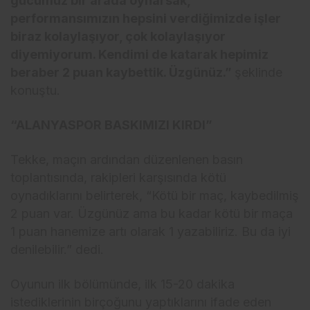
gücümüz bir arada oynarsak,
performansımızın hepsini verdiğimizde işler
biraz kolaylaşıyor, çok kolaylaşıyor
diyemiyorum. Kendimi de katarak hepimiz
beraber 2 puan kaybettik. Üzgünüz.”
şeklinde
konuştu.
“ALANYASPOR BASKIMIZI KIRDI”
Tekke, maçın ardından düzenlenen basın
toplantısında, rakipleri karşısında kötü
oynadıklarını belirterek, “Kötü bir maç, kaybedilmiş
2 puan var. Üzgünüz ama bu kadar kötü bir maça
1 puan hanemize artı olarak 1 yazabiliriz. Bu da iyi
denilebilir.” dedi.
Oyunun ilk bölümünde, ilk 15-20 dakika
istediklerinin birçoğunu yaptıklarını ifade eden