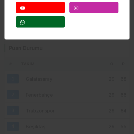
7 saat önce
TRABZON’UN SAĞLIK HAYALİ HAYAL
KIRIKLIĞINA MI DÖNÜŞÜYOR?
9 saat önce
SALAH ETKİSİ SINIRLARI AŞTI!
Puan Durumu
KAHİRE’DEN TRABZON’A HAFTADA 2
UÇUŞ
#
TAKIM
O
P
10 saat önce
YENİ PARTİ TRABZON’DA KOLTUK KRİZİ!
1
Galatasaray
29
68
CHP’DEN AYRILANLAR ARADIĞINI
BULAMADI
2
Fenerbahçe
29
66
3
Trabzonspor
29
64
4
Beşiktaş
29
55