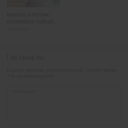
Ekonomi
RUHSATI ATATÜRK
DÖNEMİNDE VERİLDİ:
TRABZON’UN ASIRLIK
4 saat önce
MARKASI KİSARNA
YENİDEN SAHNEDE
Bir Cevap Yaz
E-posta adresiniz yayınlanmayacak.
Gerekli alanlar
*
ile işaretlenmişlerdir
Yorumunuz
*