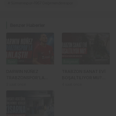
# Sürmenespor–1967 Değirmenderespor
Benzer Haberler
Spor
Bölgesel
DARWIN NÚÑEZ
TRABZON SANAT EVİ
TRABZONSPOR’LA
BOŞALTILIYOR MU?
ANLAŞTI! ŞAHİNKAYA
SANATÇILAR
2 saat önce
4 saat önce
ARABİSTAN’A GİDİYOR
YÜRÜYÜŞE
HAZIRLANDI, GENÇ
DEVREYE GİRDİ