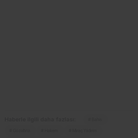
Haberle ilgili daha fazlası:
# Bahis
# Gözaltına
# Hakem
# Miraç Yıldırım