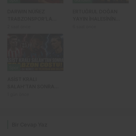
DARWIN NÚÑEZ
ERTUĞRUL DOĞAN
TRABZONSPOR’LA
YAYIN İHALESİNİN
ANLAŞTI! ŞAHİNKAYA
MERKEZİNDE: SÜPER
2 saat önce
6 saat önce
ARABİSTAN’A GİDİYOR
LİG’DE YENİ ADRES
TURKCELL Mİ?
Spor
ASİST KRALI
SALAH’TAN SONRA
TRABZON COŞTU!
1 gün önce
SÖRLOTH YA DA
NÚÑEZ: İKİ YILDIZDAN
BİRİ GELİYOR
Bir Cevap Yaz