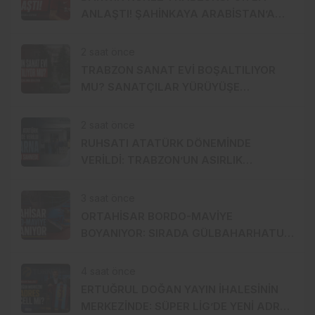
ANLAŞTI! ŞAHİNKAYA ARABİSTAN’A
GİDİYOR
2 saat önce
TRABZON SANAT EVİ BOŞALTILIYOR
MU? SANATÇILAR YÜRÜYÜŞE
HAZIRLANDI, GENÇ DEVREYE GİRDİ
2 saat önce
RUHSATI ATATÜRK DÖNEMİNDE
VERİLDİ: TRABZON’UN ASIRLIK
MARKASI KİSARNA YENİDEN SAHNEDE
3 saat önce
ORTAHİSAR BORDO-MAVİYE
BOYANIYOR: SIRADA GÜLBAHARHATUN
VAR
4 saat önce
ERTUĞRUL DOĞAN YAYIN İHALESİNİN
MERKEZİNDE: SÜPER LİG’DE YENİ ADRES