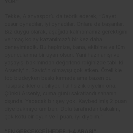
YOK”
Tekke, Alanyaspor’u da tebrik ederek, “Gayet
cesur oynadılar, iyi oynadılar. Onlara da başarılar.
Biz duygu olarak, aşağıda kalmamamız gerektiğini
ve ‘maç kolay kazanılmaz’ı bir kez daha
deneyimledik. Bu hepimize, bana, ekibime ve tüm
oyuncularıma bir uyarı olsun. Yani hazırlanışı ve
yaşayışı bakımından değerlendirdiğinizde tabii ki
Arseniy’in, Savic’in olmayışı çok etken. Özellikle
top bizdeyken baskı kırmada ama bazen bu
nasipsizlikler olabiliyor. Talihsizlik diyelim ona.
Çünkü Arseniy, cuma günü sakatlandı sahanın
dışında. Yapacak bir şey yok. Kaybedilmiş 2 puan
diye bakmıyorum ben. Dolu tarafından bakalım,
çok kötü bir oyun ve 1 puan, iyi diyelim.”
“EN GERÇEKÇEİ HEDEF, 1-4 ARASI”