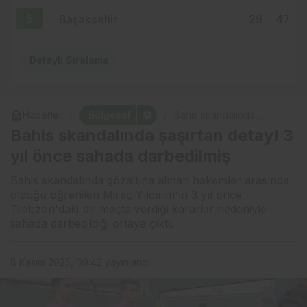
5
Başakşehir
29
47
Detaylı Sıralama
Bölgesel
Haberler
Bahis skandalında
şaşırtan detay! 3 yıl önce
Bahis skandalında şaşırtan detay! 3
sahada darbedilmiş
yıl önce sahada darbedilmiş
Bahis skandalında gözaltına alınan hakemler arasında
olduğu öğrenilen Miraç Yıldırım'ın 3 yıl önce
Trabzon'daki bir maçta verdiği kararlar nedeniyle
sahada darbedildiği ortaya çıktı.
8 Kasım 2025, 09:42
yayınlandı