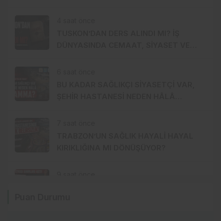
TURKCELL Mİ?
4 saat önce
TUSKON’DAN DERS ALINDI MI? İŞ
DÜNYASINDA CEMAAT, SİYASET VE
SERMAYE ÜÇGENİ
6 saat önce
BU KADAR SAĞLIKÇI SİYASETÇİ VAR,
ŞEHİR HASTANESİ NEDEN HÂLÂ
MUAMMA?
7 saat önce
TRABZON’UN SAĞLIK HAYALİ HAYAL
KIRIKLIĞINA MI DÖNÜŞÜYOR?
9 saat önce
SALAH ETKİSİ SINIRLARI AŞTI!
Puan Durumu
KAHİRE’DEN TRABZON’A HAFTADA 2
UÇUŞ