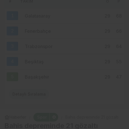
#
TAKIM
O
P
10 saat önce
YENİ PARTİ TRABZON’DA KOLTUK KRİZİ!
1
Galatasaray
29
68
CHP’DEN AYRILANLAR ARADIĞINI
BULAMADI
2
Fenerbahçe
29
66
3
Trabzonspor
29
64
4
Beşiktaş
29
55
5
Başakşehir
29
47
Detaylı Sıralama
Spor
Haberler
Bahis depreminde 21 gözaltı
Bahis depreminde 21 gözaltı