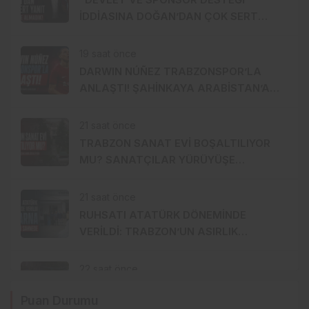
İDDİASINA DOĞAN’DAN ÇOK SERT
YANIT: 1 TL BİLE ALMADIK!
19 saat önce
DARWIN NÚÑEZ TRABZONSPOR’LA
ANLAŞTI! ŞAHİNKAYA ARABİSTAN’A
GİDİYOR
21 saat önce
TRABZON SANAT EVİ BOŞALTILIYOR
MU? SANATÇILAR YÜRÜYÜŞE
HAZIRLANDI, GENÇ DEVREYE GİRDİ
21 saat önce
RUHSATI ATATÜRK DÖNEMİNDE
VERİLDİ: TRABZON’UN ASIRLIK
MARKASI KİSARNA YENİDEN SAHNEDE
22 saat önce
ORTAHİSAR BORDO-MAVİYE
Puan Durumu
BOYANIYOR: SIRADA GÜLBAHARHATUN