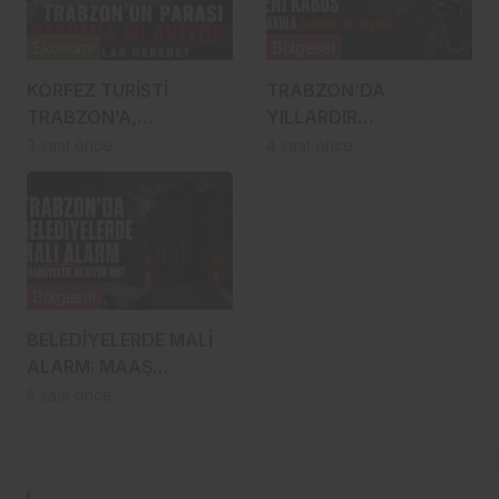
Ekonomi
Bölgesel
KÖRFEZ TURİSTİ
TRABZON’DA
TRABZON’A,
YILLARDIR
KARADENİZ’İN PARASI
SAVAŞILIYORDU,
3 saat önce
4 saat önce
BATUM’A MI AKIYOR?
RİZE’YE SIÇRADI:
FINDIKTA DRAKULA
ALARMI
Bölgesel
BELEDİYELERDE MALİ
ALARM: MAAŞ
ÖDENİYOR,
5 saat önce
İKRAMİYELER AKSIYOR
MU?