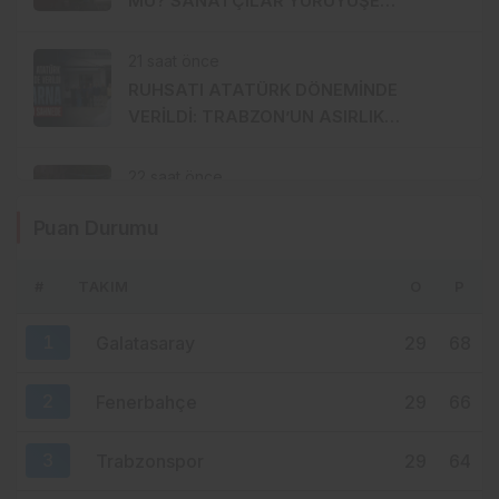
MU? SANATÇILAR YÜRÜYÜŞE
HAZIRLANDI, GENÇ DEVREYE GİRDİ
21 saat önce
RUHSATI ATATÜRK DÖNEMİNDE
VERİLDİ: TRABZON’UN ASIRLIK
MARKASI KİSARNA YENİDEN SAHNEDE
22 saat önce
ORTAHİSAR BORDO-MAVİYE
Puan Durumu
BOYANIYOR: SIRADA GÜLBAHARHATUN
VAR
#
TAKIM
O
P
23 saat önce
ERTUĞRUL DOĞAN YAYIN İHALESİNİN
1
Galatasaray
29
68
MERKEZİNDE: SÜPER LİG’DE YENİ ADRES
TURKCELL Mİ?
2
Fenerbahçe
29
66
3
Trabzonspor
29
64