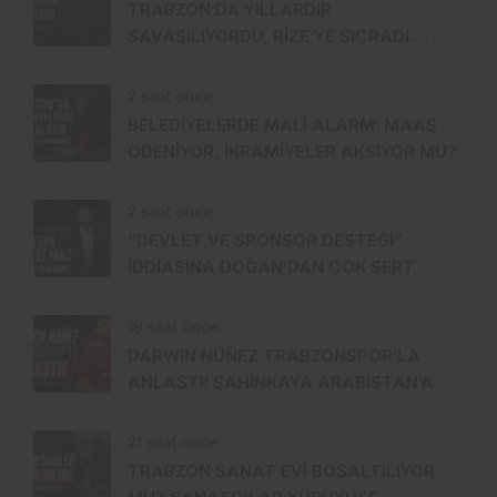
TRABZON’DA YILLARDIR
SAVAŞILIYORDU, RİZE’YE SIÇRADI:
FINDIKTA DRAKULA ALARMI
2 saat önce
BELEDİYELERDE MALİ ALARM: MAAŞ
ÖDENİYOR, İKRAMİYELER AKSIYOR MU?
2 saat önce
“DEVLET VE SPONSOR DESTEĞİ”
İDDİASINA DOĞAN’DAN ÇOK SERT
YANIT: 1 TL BİLE ALMADIK!
19 saat önce
DARWIN NÚÑEZ TRABZONSPOR’LA
ANLAŞTI! ŞAHİNKAYA ARABİSTAN’A
GİDİYOR
21 saat önce
TRABZON SANAT EVİ BOŞALTILIYOR