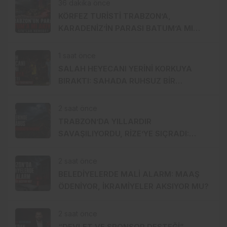
36 dakika önce
KÖRFEZ TURİSTİ TRABZON’A,
KARADENİZ’İN PARASI BATUM’A MI
AKIYOR?
1 saat önce
SALAH HEYECANI YERİNİ KORKUYA
BIRAKTI: SAHADA RUHSUZ BİR
TRABZONSPOR!
2 saat önce
TRABZON’DA YILLARDIR
SAVAŞILIYORDU, RİZE’YE SIÇRADI:
FINDIKTA DRAKULA ALARMI
2 saat önce
BELEDİYELERDE MALİ ALARM: MAAŞ
ÖDENİYOR, İKRAMİYELER AKSIYOR MU?
2 saat önce
“DEVLET VE SPONSOR DESTEĞİ”