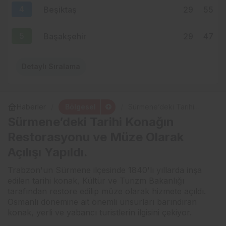
4
Beşiktaş
29
55
5
Başakşehir
29
47
Detaylı Sıralama
Bölgesel
Haberler
Sürmene’deki Tarihi
Konağın Restorasyonu ve
Sürmene’deki Tarihi Konağın
Müze Olarak Açılışı
Yapıldı.
Restorasyonu ve Müze Olarak
Açılışı Yapıldı.
Trabzon'un Sürmene ilçesinde 1840'lı yıllarda inşa
edilen tarihi konak, Kültür ve Turizm Bakanlığı
tarafından restore edilip müze olarak hizmete açıldı.
Osmanlı dönemine ait önemli unsurları barındıran
konak, yerli ve yabancı turistlerin ilgisini çekiyor.