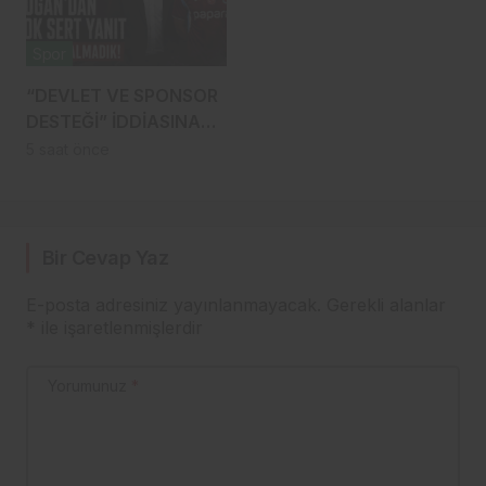
Spor
“DEVLET VE SPONSOR
DESTEĞİ” İDDİASINA
DOĞAN’DAN ÇOK SERT
5 saat önce
YANIT: 1 TL BİLE
ALMADIK!
Bir Cevap Yaz
E-posta adresiniz yayınlanmayacak.
Gerekli alanlar
*
ile işaretlenmişlerdir
Yorumunuz
*