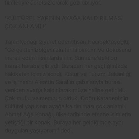
filmleriyle ücretsiz olarak gezilebiliyor.
‘KÜLTÜREL YAPININ AYAĞA KALDIRILMASI
ÇOK ANLAMLI’
Tarihi konağı ziyaret eden İhsan Hacıbektaşoğlu,
“Gerçekten bölgemizin tarihi birikimi ve dokusunu
merak eden insanlardanım. Sürmene’deki bu
konak harabe gibiydi. Buradan her geçtiğimizde
hakikaten içimiz acırdı. Kültür ve Turizm Bakanlığı
ve iş insanı Alaattin Saral’ın çabalarıyla burası
yeniden ayağa kaldırılarak müze haline getirildi.
Çok mutlu ve memnun olduk. Doğu Karadeniz’in
kültürel yapısının ayağa kaldırılması çok anlamlı.
Ahmet Ağa Konağı, ülke tarihinde efsane isimlerin
yetiştiği bir konak. Buraya her geldiğimde aynı
duyguları yaşıyorum” dedi.