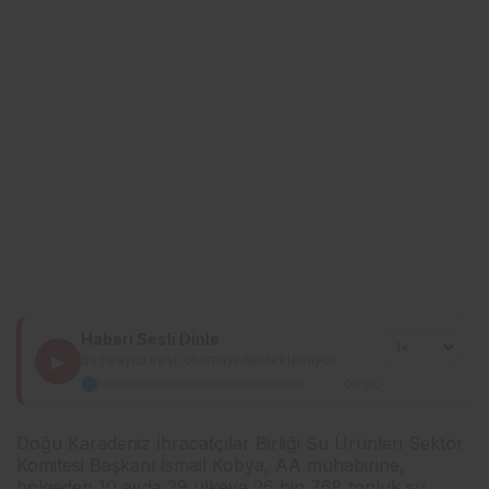
Haberi Sesli Dinle
▶
Bu tarayıcı sesli okumayı desteklemiyor.
00:00
Doğu Karadeniz İhracatçılar Birliği Su Ürünleri Sektör
Komitesi Başkanı İsmail Kobya, AA muhabirine,
bölgeden 10 ayda 29 ülkeye 26 bin 768 tonluk su