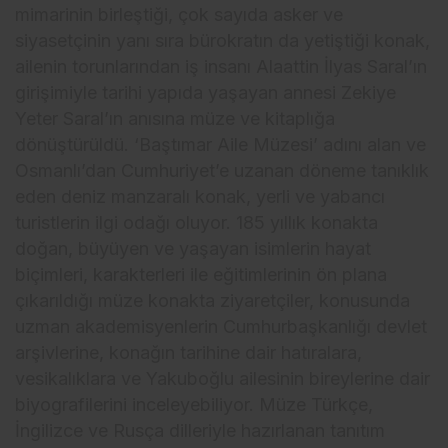
mimarinin birleştiği, çok sayıda asker ve
siyasetçinin yanı sıra bürokratın da yetiştiği konak,
ailenin torunlarından iş insanı Alaattin İlyas Saral’ın
girişimiyle tarihi yapıda yaşayan annesi Zekiye
Yeter Saral’ın anısına müze ve kitaplığa
dönüştürüldü. ‘Baştımar Aile Müzesi’ adını alan ve
Osmanlı’dan Cumhuriyet’e uzanan döneme tanıklık
eden deniz manzaralı konak, yerli ve yabancı
turistlerin ilgi odağı oluyor. 185 yıllık konakta
doğan, büyüyen ve yaşayan isimlerin hayat
biçimleri, karakterleri ile eğitimlerinin ön plana
çıkarıldığı müze konakta ziyaretçiler, konusunda
uzman akademisyenlerin Cumhurbaşkanlığı devlet
arşivlerine, konağın tarihine dair hatıralara,
vesikalıklara ve Yakuboğlu ailesinin bireylerine dair
biyografilerini inceleyebiliyor. Müze Türkçe,
İngilizce ve Rusça dilleriyle hazırlanan tanıtım