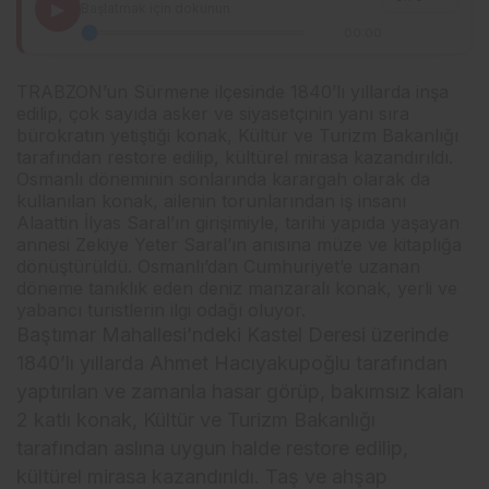
▶
Başlatmak için dokunun
00:00
TRABZON’un Sürmene ilçesinde 1840’lı yıllarda inşa
edilip, çok sayıda asker ve siyasetçinin yanı sıra
bürokratın yetiştiği konak, Kültür ve Turizm Bakanlığı
tarafından restore edilip, kültürel mirasa kazandırıldı.
Osmanlı döneminin sonlarında karargah olarak da
kullanılan konak, ailenin torunlarından iş insanı
Alaattin İlyas Saral’ın girişimiyle, tarihi yapıda yaşayan
annesi Zekiye Yeter Saral’ın anısına müze ve kitaplığa
dönüştürüldü. Osmanlı’dan Cumhuriyet’e uzanan
döneme tanıklık eden deniz manzaralı konak, yerli ve
yabancı turistlerin ilgi odağı oluyor.
Baştımar Mahallesi’ndeki Kastel Deresi üzerinde
1840’lı yıllarda Ahmet Hacıyakupoğlu tarafından
yaptırılan ve zamanla hasar görüp, bakımsız kalan
2 katlı konak, Kültür ve Turizm Bakanlığı
tarafından aslına uygun halde restore edilip,
kültürel mirasa kazandırıldı. Taş ve ahşap