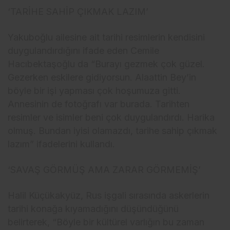
‘TARİHE SAHİP ÇIKMAK LAZIM’
Yakuboğlu ailesine ait tarihi resimlerin kendisini
duygulandırdığını ifade eden Cemile
Hacıbektaşoğlu da “Burayı gezmek çok güzel.
Gezerken eskilere gidiyorsun. Alaattin Bey’in
böyle bir işi yapması çok hoşumuza gitti.
Annesinin de fotoğrafı var burada. Tarihten
resimler ve isimler beni çok duygulandırdı. Harika
olmuş. Bundan iyisi olamazdı, tarihe sahip çıkmak
lazım” ifadelerini kullandı.
‘SAVAŞ GÖRMÜŞ AMA ZARAR GÖRMEMİŞ’
Halil Küçükakyüz, Rus işgali sırasında askerlerin
tarihi konağa kıyamadığını düşündüğünü
belirterek, “Böyle bir kültürel varlığın bu zaman