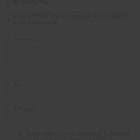
Bir Cevap Yaz
E-posta adresiniz yayınlanmayacak.
Gerekli alanlar
*
ile işaretlenmişlerdir
Yorumunuz
*
Ad
*
E-Posta
*
Bir dahaki sefere yorum yaptığımda kullanılmak
üzere adımı, e-posta adresimi ve web site