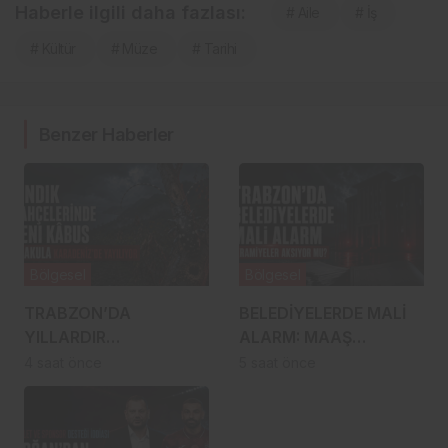
Haberle ilgili daha fazlası:
# Aile
# İş
# Kültür
# Müze
# Tarihi
Benzer Haberler
Bölgesel
Bölgesel
TRABZON’DA
BELEDİYELERDE MALİ
YILLARDIR
ALARM: MAAŞ
SAVAŞILIYORDU,
ÖDENİYOR,
4 saat önce
5 saat önce
RİZE’YE SIÇRADI:
İKRAMİYELER AKSIYOR
FINDIKTA DRAKULA
MU?
ALARMI