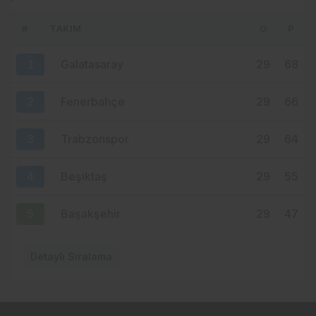
VAR
#
TAKIM
O
P
23 saat önce
ERTUĞRUL DOĞAN YAYIN İHALESİNİN
1
Galatasaray
29
68
MERKEZİNDE: SÜPER LİG’DE YENİ ADRES
TURKCELL Mİ?
2
Fenerbahçe
29
66
3
Trabzonspor
29
64
4
Beşiktaş
29
55
5
Başakşehir
29
47
Detaylı Sıralama