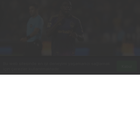
Bu web sitesinde en iyi deneyimi yaşamanızı sağlamak
Kabul
için çerezler kullanılmaktadır.
0
Paylaş