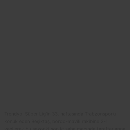
Trendyol Süper Lig’in 33. haftasında Trabzonspor’u
konuk eden Beşiktaş, bordo-mavili rakibine 2-1
yenilerek bu sezonki son iç saha maçında taraftarlarına