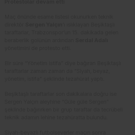
Protestolar devam etti
Maç önünde esame listesi okunurken teknik
direktör
Sergen Yalçın
‘ı ıslıklayan Beşiktaşlı
taraftarlar, Trabzonspor’un 15. dakikada gelen
beraberlik golünün ardından
Serdal Adalı
yönetimini de protesto etti.
Bir süre “Yönetim istifa” diye bağıran Beşiktaşlı
taraftarlar zaman zaman da “Siyah, beyaz,
yönetim, istifa” şeklinde tezahürat yaptı.
Beşiktaşlı taraftarlar son dakikalara doğru ise
Sergen Yalçın aleyhine “Güle güle Sergen”
şeklinde bağırırken bir grup taraftar da tecrübeli
teknik adamın lehine tezahüratta bulundu.
Siyah-beyazlı futbolseverler maçın sonra