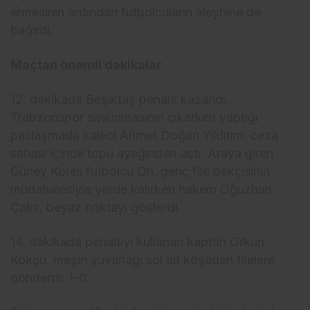
ermesinin ardından futbolcuların aleyhine de
bağırdı.
Maçtan önemli dakikalar
12. dakikada Beşiktaş penaltı kazandı.
Trabzonspor savunmasının çıkarken yaptığı
paslaşmada kaleci Ahmet Doğan Yıldırım, ceza
sahası içinde topu ayağından açtı. Araya giren
Güney Koreli futbolcu Oh, genç file bekçisinin
müdahalesiyle yerde kalırken hakem Oğuzhan
Çakır, beyaz noktayı gösterdi.
14. dakikada penaltıyı kullanan kaptan Orkun
Kökçü, meşin yuvarlağı sol alt köşeden filelere
gönderdi: 1-0.