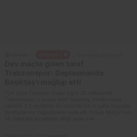
Bölgesel
Haberler
Dev maçta gülen taraf
Trabzonspor:
Dev maçta gülen taraf
Deplasmanda Beşiktaş’ı
mağlup etti
Trabzonspor: Deplasmanda
Beşiktaş’ı mağlup etti
T24 Spor Trendyol Süper Lig'in 33. haftasında
Trabzonspor'u konuk eden Beşiktaş, bordo-mavili
rakibine 2-1 yenilerek bu sezonki son iç saha maçında
taraftarlarına mağlubiyetle veda etti. Orkun Kökçü'nün
14. dakikada penaltıdan attığı golle öne ...
10 Mayıs 2026, 09:51
yayınlandı