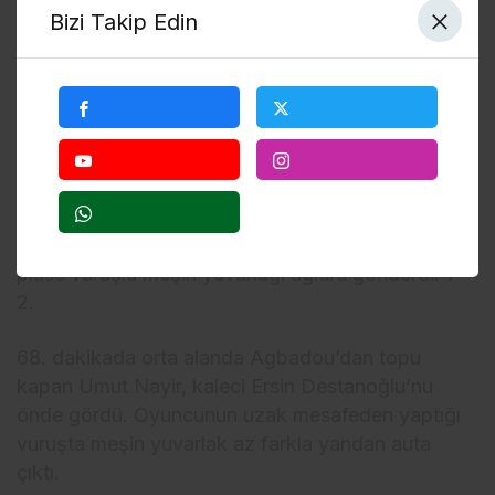
uzanarak meşin yuvarlağı kontrol etti.
Bizi Takip Edin
60. dakikada ceza sahası dışından Oulai’nin sert
şutunda kaleci Ersin Destanoğlu, topu direk
dibinden kornere çeldi.
62. dakikada Trabzonspor öne geçti. Zubkov’un
pasıyla ceza sahası sol çaprazında uygun
durumda topla buluşan Muçi, uzak köşeye yaptığı
plase vuruşla meşin yuvarlağı ağlara gönderdi: 1-
2.
68. dakikada orta alanda Agbadou’dan topu
kapan Umut Nayir, kaleci Ersin Destanoğlu’nu
önde gördü. Oyuncunun uzak mesafeden yaptığı
vuruşta meşin yuvarlak az farkla yandan auta
çıktı.