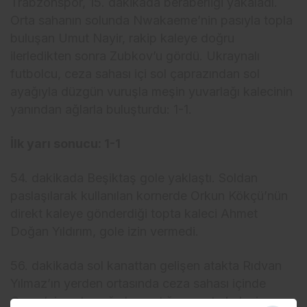
Trabzonspor, 15. dakikada beraberliği yakaladı.
Orta sahanın solunda Nwakaeme’nin pasıyla topla
buluşan Umut Nayir, rakip kaleye doğru
ilerledikten sonra Zubkov’u gördü. Ukraynalı
futbolcu, ceza sahası içi sol çaprazından sol
ayağıyla düzgün vuruşla meşin yuvarlağı kalecinin
yanından ağlarla buluşturdu: 1-1.
İlk yarı sonucu: 1-1
54. dakikada Beşiktaş gole yaklaştı. Soldan
paslaşılarak kullanılan kornerde Orkun Kökçü’nün
direkt kaleye gönderdiği topta kaleci Ahmet
Doğan Yıldırım, gole izin vermedi.
56. dakikada sol kanattan gelişen atakta Rıdvan
Yılmaz’ın yerden ortasında ceza sahası içinde
Cerny’nin sol ayağıyla yaptığı vuruşta kaleci