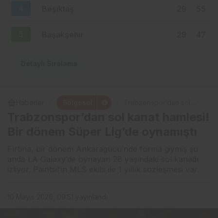
4
Beşiktaş
29
55
5
Başakşehir
29
47
Detaylı Sıralama
Bölgesel
Haberler
Trabzonspor’dan sol
kanat hamlesi! Bir dönem
Trabzonspor’dan sol kanat hamlesi!
Süper Lig’de oynamıştı
Bir dönem Süper Lig’de oynamıştı
Fırtına, bir dönem Ankaragücü’nde forma giymiş şu
anda LA Galaxy’de oynayan 28 yaşındaki sol kanadı
izliyor. Paintsil’in MLS ekibi ile 1 yıllık sözleşmesi var.
10 Mayıs 2026, 09:51
yayınlandı