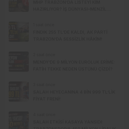
MHP TRABZON’DA LİSTEYİ KİM
HAZIRLIYOR? İŞ DÜNYASI–MENZİL
HATTI YÖNETİME Mİ TAŞINIYOR?
1 saat önce
FINDIK 255 TL’DE KALDI, AK PARTİ
TRABZON’DA SESSİZLİK HÂKİM!
2 saat önce
MENDY’DE 9 MİLYON EUROLUK ERİME:
FATİH TEKKE NEDEN ÜSTÜNÜ ÇİZDİ?
3 saat önce
SALAH HEYECANINA 4 BİN 999 TL’LİK
FİYAT FRENİ!
4 saat önce
SALAH ETKİSİ KASAYA YANSIDI:
TRABZONSPOR’A 450 MİLYON LİRALIK