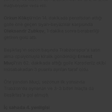
mağlubiyetle veda etti.
Orkun Kökçü
‘nün 14. dakikada penaltıdan attığı
golle öne geçen siyah-beyazlılar karşısında
Oleksandr Zubkov
, 1 dakika sonra beraberliği
getiren golü attı.
Beşiktaş’ın sezon başında Trabzonspor’a satın
alma opsiyonuyla kiralık gönderdiği
Ernest
Muçi
‘nin 62. dakikada attığı golle Karadeniz ekibi
müsabakadan 3 puanla ayrılan taraf oldu.
Öte yandan Muçi, sezonun ilk yarısında
Trabzon’da oynanan ve 3-3 biten maçta da
Beşiktaş’a gol atmıştı.
İç sahada 4. yenilgisi