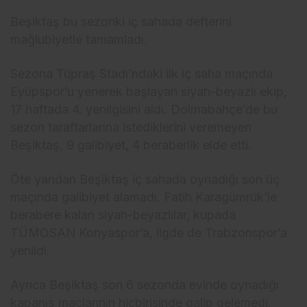
Beşiktaş bu sezonki iç sahada defterini
mağlubiyetle tamamladı.
Sezona Tüpraş Stadı’ndaki ilk iç saha maçında
Eyüpspor’u yenerek başlayan siyah-beyazlı ekip,
17 haftada 4. yenilgisini aldı. Dolmabahçe’de bu
sezon taraftarlarına istediklerini veremeyen
Beşiktaş, 9 galibiyet, 4 beraberlik elde etti.
Öte yandan Beşiktaş iç sahada oynadığı son üç
maçında galibiyet alamadı. Fatih Karagümrük’le
berabere kalan siyah-beyazlılar, kupada
TÜMOSAN Konyaspor’a, ligde de Trabzonspor’a
yenildi.
Ayrıca Beşiktaş son 6 sezonda evinde oynadığı
kapanış maçlarının hiçbirisinde galip gelemedi.