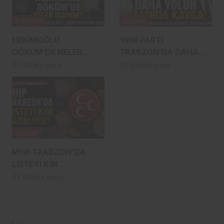
Bölgesel
Siyaset
HEKİMOĞLU
YENİ PARTİ
DÖKÜM’DE NELER
TRABZON’DA DAHA
OLUYOR? İŞÇİLERDEN
YOLUN BAŞINDA
10 dakika önce
25 dakika önce
AĞIR İDDİALAR,
KAVGA ÇIKTI!
ŞİRKETTEN SERT
CEVAP!
Siyaset
MHP TRABZON’DA
LİSTEYİ KİM
HAZIRLIYOR? İŞ
45 dakika önce
DÜNYASI–MENZİL
HATTI YÖNETİME Mİ
TAŞINIYOR?