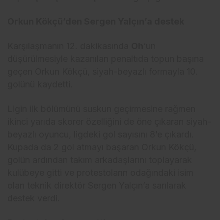
Orkun Kökçü’den Sergen Yalçın’a destek
Karşılaşmanın 12. dakikasında
Oh
‘un
düşürülmesiyle kazanılan penaltıda topun başına
geçen Orkun Kökçü, siyah-beyazlı formayla 10.
golünü kaydetti.
Ligin ilk bölümünü suskun geçirmesine rağmen
ikinci yarıda skorer özelliğini de öne çıkaran siyah-
beyazlı oyuncu, ligdeki gol sayısını 8’e çıkardı.
Kupada da 2 gol atmayı başaran Orkun Kökçü,
golün ardından takım arkadaşlarını toplayarak
kulübeye gitti ve protestoların odağındaki isim
olan teknik direktör Sergen Yalçın’a sarılarak
destek verdi.