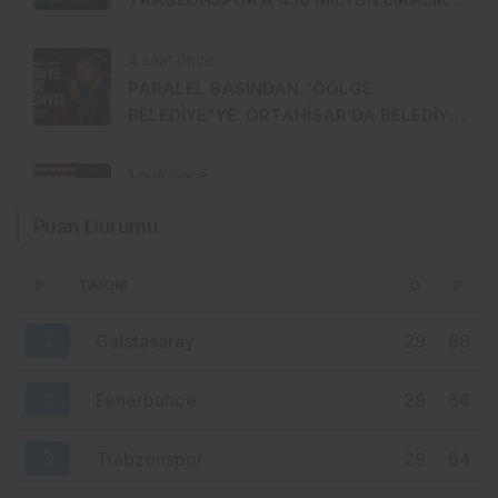
GÜÇ
4 saat önce
PARALEL BASINDAN “GÖLGE
BELEDİYE”YE: ORTAHİSAR’DA BELEDİYE
İÇİNDE BELEDİYE Mİ KURULUYOR?
1 gün önce
CHP’nin Sosyal Medya Hesapları Bir
Puan Durumu
Gecede YP Oldu! Dikkat Çeken İsim
Değişikliği
#
TAKIM
O
P
1 gün önce
30 Milyon TL’lik Forma Kampanyası
1
Galatasaray
29
68
Gündemde: Ahmet Metin Genç Bu
Bedeli Cebinden mi Ödeyecek,
2
Fenerbahçe
Belediye Kasasından mı Karşılanacak?
29
66
3
Trabzonspor
29
64