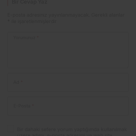
Bir Cevap Yaz
E-posta adresiniz yayınlanmayacak.
Gerekli alanlar
*
ile işaretlenmişlerdir
Yorumunuz
*
Ad
*
E-Posta
*
Bir dahaki sefere yorum yaptığımda kullanılmak
üzere adımı, e-posta adresimi ve web site