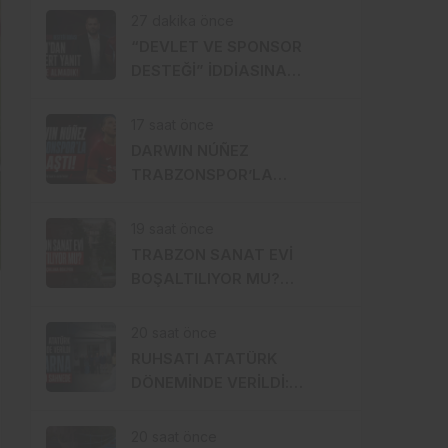
27 dakika önce
“DEVLET VE SPONSOR
DESTEĞİ” İDDİASINA
DOĞAN’DAN ÇOK SERT
YANIT: 1 TL BİLE ALMADIK!
17 saat önce
DARWIN NÚÑEZ
TRABZONSPOR’LA
ANLAŞTI! ŞAHİNKAYA
ARABİSTAN’A GİDİYOR
19 saat önce
TRABZON SANAT EVİ
BOŞALTILIYOR MU?
SANATÇILAR YÜRÜYÜŞE
HAZIRLANDI, GENÇ
20 saat önce
DEVREYE GİRDİ
RUHSATI ATATÜRK
DÖNEMİNDE VERİLDİ:
TRABZON’UN ASIRLIK
MARKASI KİSARNA YENİDEN
20 saat önce