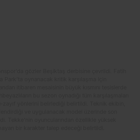
onspor’da gözler Beşiktaş derbisine çevrildi. Fatih
a Park’ta oynanacak kritik karşılaşma için
ı andan itibaren mesaisinin büyük kısmını tesislerde
hbeyazlıların bu sezon oynadığı tüm karşılaşmaları
zayıf yönlerini belirlediği belirtildi. Teknik ekibin,
illendirdiği ve uygulanacak model üzerinde son
di. Tekke’nin oyuncularından özellikle yüksek
an bir karakter talep edeceği belirtildi.