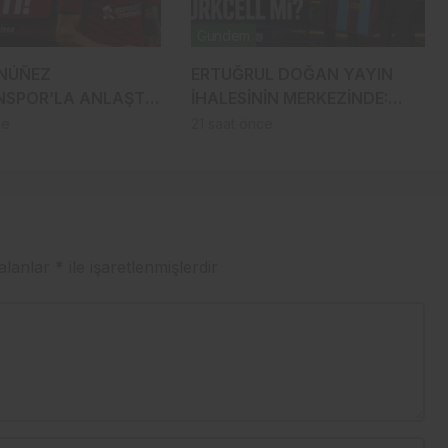
Gündem
NÚÑEZ
ERTUĞRUL DOĞAN YAYIN
SPOR’LA ANLAŞTI!
İHALESİNİN MERKEZİNDE:
YA ARABİSTAN’A
SÜPER LİG’DE YENİ ADRES
ce
21 saat önce
TURKCELL Mİ?
 alanlar
*
ile işaretlenmişlerdir