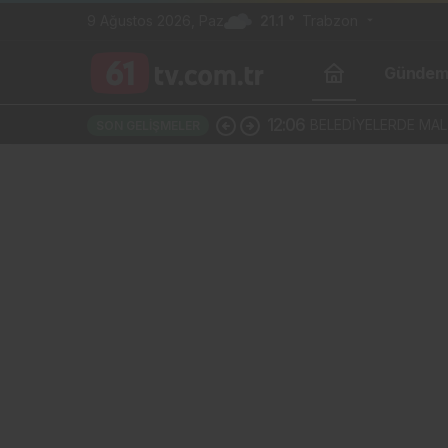
9 Ağustos 2026, Paz
21.1 °
Trabzon
Günde
11:55
“DEVLET VE SPONSOR
SON GELIŞMELER