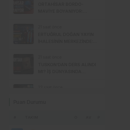
SAHNEDE
ORTAHİSAR BORDO-
MAVİYE BOYANIYOR:
SIRADA GÜLBAHARHATUN
VAR
21 saat önce
ERTUĞRUL DOĞAN YAYIN
İHALESİNİN MERKEZİNDE:
SÜPER LİG’DE YENİ ADRES
TURKCELL Mİ?
21 saat önce
TUSKON’DAN DERS ALINDI
MI? İŞ DÜNYASINDA
CEMAAT, SİYASET VE
SERMAYE ÜÇGENİ
23 saat önce
BU KADAR SAĞLIKÇI
Puan Durumu
SİYASETÇİ VAR, ŞEHİR
HASTANESİ NEDEN HÂLÂ
MUAMMA?
#
TAKIM
1 gün önce
O
AV
P
TRABZON’UN SAĞLIK