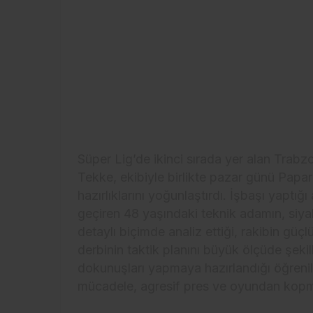
Süper Lig’de ikinci sırada yer alan Trabz
Tekke, ekibiyle birlikte pazar günü Papar
hazırlıklarını yoğunlaştırdı. İşbaşı yaptığ
geçiren 48 yaşındaki teknik adamın, siya
detaylı biçimde analiz ettiği, rakibin güçlü-
derbinin taktik planını büyük ölçüde şek
dokunuşları yapmaya hazırlandığı öğrenil
mücadele, agresif pres ve oyundan kopmay