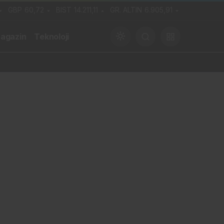
GBP
60,72
BIST
14.211,11
GR. ALTIN
6.905,91
agazin
Teknoloji
ADIK!
Gündüz Modu
Gündüz modunu seçin.
Gece Modu
Gece modunu seçin.
Sistem Modu
Sistem modunu seçin.