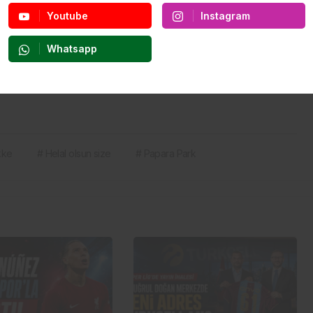
Youtube
Instagram
Whatsapp
kke
# Helal olsun size
# Papara Park