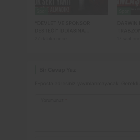
Spor
Spor
“DEVLET VE SPONSOR
DARWIN 
DESTEĞİ” İDDİASINA
TRABZON
DOĞAN’DAN ÇOK SERT
ŞAHİNKA
27 dakika önce
17 saat ön
YANIT: 1 TL BİLE ALMADIK!
GİDİYOR
Bir Cevap Yaz
E-posta adresiniz yayınlanmayacak.
Gerekli
Yorumunuz
*