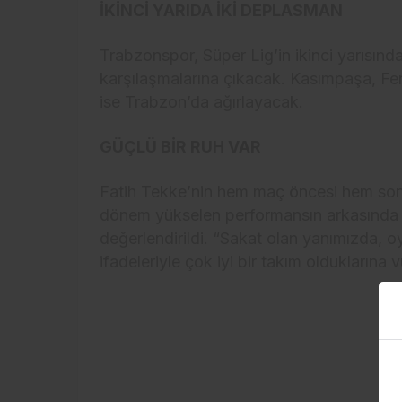
İKİNCİ YARIDA İKİ DEPLASMAN
Trabzonspor, Süper Lig’in ikinci yarısın
karşılaşmalarına çıkacak. Kasımpaşa, Fe
ise Trabzon’da ağırlayacak.
GÜÇLÜ BİR RUH VAR
Fatih Tekke’nin hem maç öncesi hem son
dönem yükselen performansın arkasında g
değerlendirildi. “Sakat olan yanımızda, 
ifadeleriyle çok iyi bir takım olduklarına 