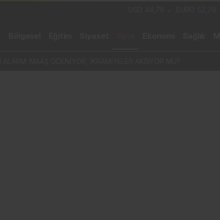
USD
44,76
EURO
52,79
m
Bölgesel
Eğitim
Siyaset
Spor
Ekonomi
Sağlık
M
 DESTEĞİ” İDDİASINA DOĞAN’DAN ÇOK SERT YANIT: 1 TL BİLE ALM