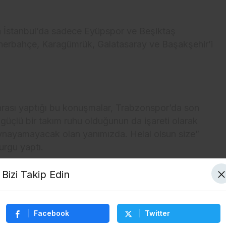
da İstanbul’da sadece Eyüpspor ve Beşiktaş
nerbahçe, Karagümrük, Galatasaray ve Başakşehir’i
rası yaptığı bu konuşmalar, Trabzonspor’da son
üçlü bir takım ruhu olduğunun da işareti olarak
oynayamayacak olan yanımızda. Helal olsun size”
vurgu yaptı.
Bizi Takip Edin
Facebook
Twitter