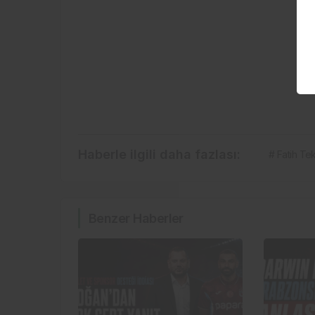
Haberle ilgili daha fazlası:
# Fatih Te
Benzer Haberler