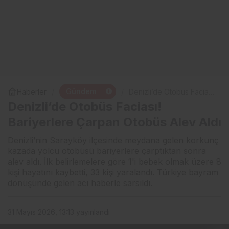
Gündem
Haberler
Denizli’de Otobüs Faciası!
Bariyerlere Çarpan
Denizli’de Otobüs Faciası!
Otobüs Alev Aldı
Bariyerlere Çarpan Otobüs Alev Aldı
Denizli’nin Sarayköy ilçesinde meydana gelen korkunç
kazada yolcu otobüsü bariyerlere çarptıktan sonra
alev aldı. İlk belirlemelere göre 1'i bebek olmak üzere 8
kişi hayatını kaybetti, 33 kişi yaralandı. Türkiye bayram
dönüşünde gelen acı haberle sarsıldı.
31 Mayıs 2026, 13:13
yayınlandı