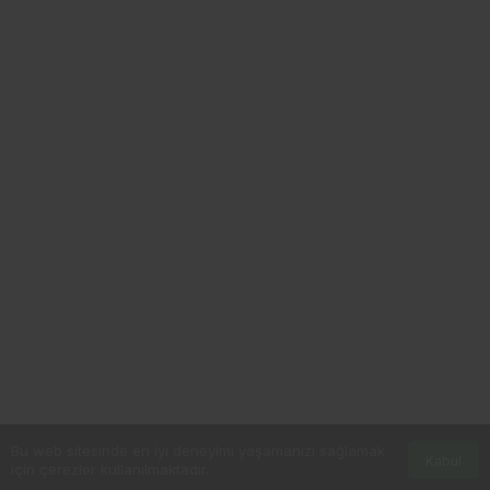
GÖZLER ANKARA’DAYDI
Bu web sitesinde en iyi deneyimi yaşamanızı sağlamak
Kabul
için çerezler kullanılmaktadır.
CHP’de yaşanan kurultay ve yönetim