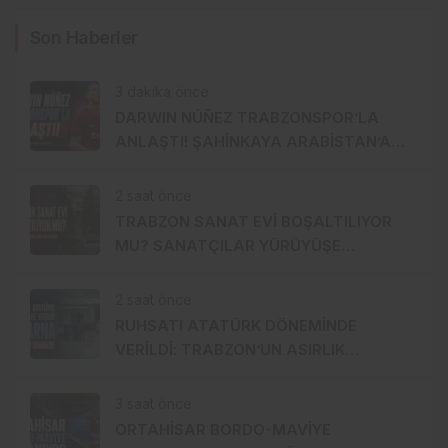
Son Haberler
3 dakika önce
DARWIN NÚÑEZ TRABZONSPOR’LA
ANLAŞTI! ŞAHİNKAYA ARABİSTAN’A
GİDİYOR
2 saat önce
TRABZON SANAT EVİ BOŞALTILIYOR
MU? SANATÇILAR YÜRÜYÜŞE
HAZIRLANDI, GENÇ DEVREYE GİRDİ
2 saat önce
RUHSATI ATATÜRK DÖNEMİNDE
VERİLDİ: TRABZON’UN ASIRLIK
MARKASI KİSARNA YENİDEN SAHNEDE
3 saat önce
ORTAHİSAR BORDO-MAVİYE