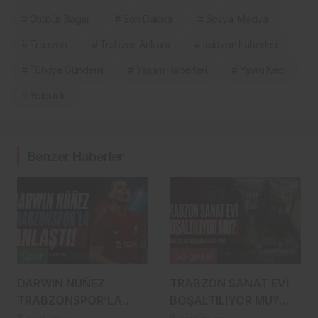
# Otobüs Bagajı
# Son Dakika
# Sosyal Medya
# Trabzon
# Trabzon Ankara
# trabzon haberleri
# Türkiye Gündemi
# Yaşam Haberleri
# Yavru Kedi
# Yolculuk
Benzer Haberler
Spor
Bölgesel
DARWIN NÚÑEZ
TRABZON SANAT EVİ
TRABZONSPOR’LA
BOŞALTILIYOR MU?
ANLAŞTI! ŞAHİNKAYA
SANATÇILAR