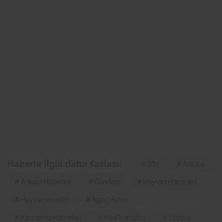
Haberle ilgili daha fazlası:
# 61tv
# Ankara
# Ankara Haberleri
# Gündem
# Hayvan Haberleri
# Hayvanseverler
# İlginç Haber
# Karadeniz Haberleri
# Kedi Kurtarma
# Otobüs