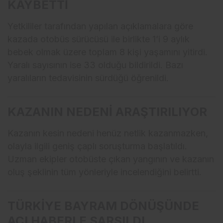
KAYBETTİ
Yetkililer tarafından yapılan açıklamalara göre
kazada otobüs sürücüsü ile birlikte 1’i 9 aylık
bebek olmak üzere toplam 8 kişi yaşamını yitirdi.
Yaralı sayısının ise 33 olduğu bildirildi. Bazı
yaralıların tedavisinin sürdüğü öğrenildi.
KAZANIN NEDENİ ARAŞTIRILIYOR
Kazanın kesin nedeni henüz netlik kazanmazken,
olayla ilgili geniş çaplı soruşturma başlatıldı.
Uzman ekipler otobüste çıkan yangının ve kazanın
oluş şeklinin tüm yönleriyle incelendiğini belirtti.
TÜRKİYE BAYRAM DÖNÜŞÜNDE
ACI HABERLE SARSILDI