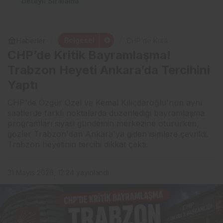
Detaylı Sıralama
Bölgesel
Haberler
CHP’de Kritik
Bayramlaşma! Trabzon
CHP’de Kritik Bayramlaşma!
Heyeti Ankara’da
Tercihini Yaptı
Trabzon Heyeti Ankara’da Tercihini
Yaptı
CHP'de Özgür Özel ve Kemal Kılıçdaroğlu'nun aynı
saatlerde farklı noktalarda düzenlediği bayramlaşma
programları siyasi gündemin merkezine otururken,
gözler Trabzon'dan Ankara'ya giden isimlere çevrildi.
Trabzon heyetinin tercihi dikkat çekti.
31 Mayıs 2026, 12:24
yayınlandı