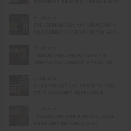
BOYANIYOR: SIRADA GÜLBAHARHATUN
VAR
4 saat önce
ERTUĞRUL DOĞAN YAYIN İHALESİNİN
MERKEZİNDE: SÜPER LİG’DE YENİ ADRES
TURKCELL Mİ?
4 saat önce
TUSKON’DAN DERS ALINDI MI? İŞ
DÜNYASINDA CEMAAT, SİYASET VE
SERMAYE ÜÇGENİ
6 saat önce
BU KADAR SAĞLIKÇI SİYASETÇİ VAR,
ŞEHİR HASTANESİ NEDEN HÂLÂ
MUAMMA?
7 saat önce
TRABZON’UN SAĞLIK HAYALİ HAYAL
KIRIKLIĞINA MI DÖNÜŞÜYOR?