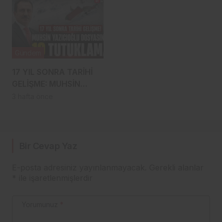
TURKCELL Mİ?
DURUM
Gündem
17 YIL SONRA TARİHİ
GELİŞME: MUHSİN
YAZICIOĞLU
3 hafta önce
DOSYASINDA 19
TUTUKLAMA!
Bir Cevap Yaz
E-posta adresiniz yayınlanmayacak.
Gerekli alanlar
*
ile işaretlenmişlerdir
Yorumunuz
*