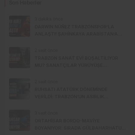
Son Haberler
3 dakika önce
DARWIN NÚÑEZ TRABZONSPOR’LA
ANLAŞTI! ŞAHİNKAYA ARABİSTAN’A
GİDİYOR
2 saat önce
TRABZON SANAT EVİ BOŞALTILIYOR
MU? SANATÇILAR YÜRÜYÜŞE
HAZIRLANDI, GENÇ DEVREYE GİRDİ
2 saat önce
RUHSATI ATATÜRK DÖNEMİNDE
VERİLDİ: TRABZON’UN ASIRLIK
MARKASI KİSARNA YENİDEN SAHNEDE
3 saat önce
ORTAHİSAR BORDO-MAVİYE
BOYANIYOR: SIRADA GÜLBAHARHATUN