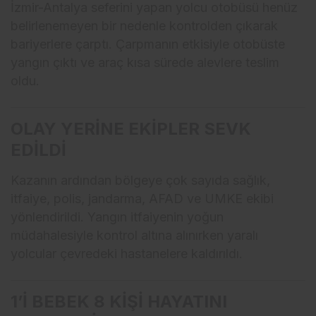
İzmir-Antalya seferini yapan yolcu otobüsü henüz
belirlenemeyen bir nedenle kontrolden çıkarak
bariyerlere çarptı. Çarpmanın etkisiyle otobüste
yangın çıktı ve araç kısa sürede alevlere teslim
oldu.
OLAY YERİNE EKİPLER SEVK
EDİLDİ
Kazanın ardından bölgeye çok sayıda sağlık,
itfaiye, polis, jandarma, AFAD ve UMKE ekibi
yönlendirildi. Yangın itfaiyenin yoğun
müdahalesiyle kontrol altına alınırken yaralı
yolcular çevredeki hastanelere kaldırıldı.
1’İ BEBEK 8 KİŞİ HAYATINI