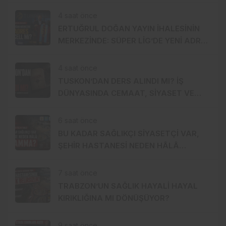
VAR
4 saat önce
ERTUĞRUL DOĞAN YAYIN İHALESİNİN
MERKEZİNDE: SÜPER LİG’DE YENİ ADRES
TURKCELL Mİ?
4 saat önce
TUSKON’DAN DERS ALINDI MI? İŞ
DÜNYASINDA CEMAAT, SİYASET VE
SERMAYE ÜÇGENİ
6 saat önce
BU KADAR SAĞLIKÇI SİYASETÇİ VAR,
ŞEHİR HASTANESİ NEDEN HÂLÂ
MUAMMA?
7 saat önce
TRABZON’UN SAĞLIK HAYALİ HAYAL
KIRIKLIĞINA MI DÖNÜŞÜYOR?
9 saat önce