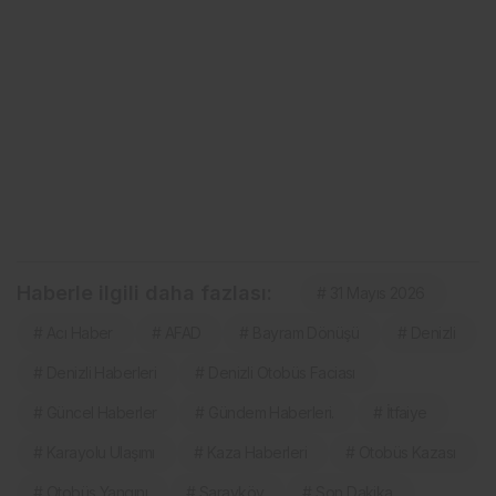
Haberle ilgili daha fazlası:
# 31 Mayıs 2026
# Acı Haber
# AFAD
# Bayram Dönüşü
# Denizli
# Denizli Haberleri
# Denizli Otobüs Faciası
# Güncel Haberler
# Gündem Haberleri.
# İtfaiye
# Karayolu Ulaşımı
# Kaza Haberleri
# Otobüs Kazası
# Otobüs Yangını
# Sarayköy
# Son Dakika