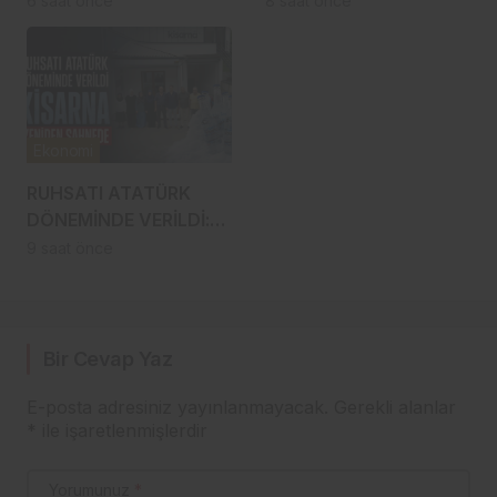
6 saat önce
8 saat önce
ARABİSTAN’A GİDİYOR
YÜRÜYÜŞE
HAZIRLANDI, GENÇ
DEVREYE GİRDİ
Ekonomi
RUHSATI ATATÜRK
DÖNEMİNDE VERİLDİ:
TRABZON’UN ASIRLIK
9 saat önce
MARKASI KİSARNA
YENİDEN SAHNEDE
Bir Cevap Yaz
E-posta adresiniz yayınlanmayacak.
Gerekli alanlar
*
ile işaretlenmişlerdir
Yorumunuz
*