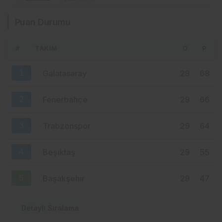
SALAH ETKİSİ SINIRLARI AŞTI!
Puan Durumu
KAHİRE’DEN TRABZON’A HAFTADA 2
UÇUŞ
#
TAKIM
O
P
10 saat önce
YENİ PARTİ TRABZON’DA KOLTUK KRİZİ!
1
Galatasaray
29
68
CHP’DEN AYRILANLAR ARADIĞINI
BULAMADI
2
Fenerbahçe
29
66
3
Trabzonspor
29
64
4
Beşiktaş
29
55
5
Başakşehir
29
47
Detaylı Sıralama