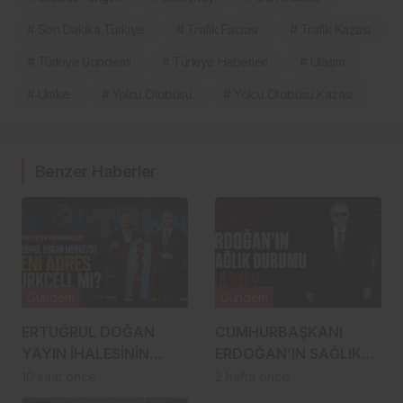
# Son Dakika Türkiye
# Trafik Faciası
# Trafik Kazası
# Türkiye Gündemi
# Türkiye Haberleri
# Ulaşım
# Umke
# Yolcu Otobüsü
# Yolcu Otobüsü Kazası
Benzer Haberler
Gündem
Gündem
ERTUĞRUL DOĞAN
CUMHURBAŞKANI
YAYIN İHALESİNİN
ERDOĞAN’IN SAĞLIK
MERKEZİNDE: SÜPER
DURUMU NASIL?
10 saat önce
2 hafta önce
LİG’DE YENİ ADRES
İDDİALARLA İLGİLİ SON