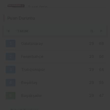
9 saat önce
SALAH ETKİSİ SINIRLARI AŞTI!
Puan Durumu
KAHİRE’DEN TRABZON’A HAFTADA 2
UÇUŞ
#
TAKIM
O
P
10 saat önce
YENİ PARTİ TRABZON’DA KOLTUK KRİZİ!
1
Galatasaray
29
68
CHP’DEN AYRILANLAR ARADIĞINI
BULAMADI
2
Fenerbahçe
29
66
3
Trabzonspor
29
64
4
Beşiktaş
29
55
5
Başakşehir
29
47