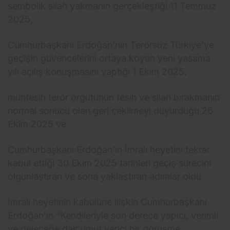
sembolik silah yakmanın gerçekleştiği 11 Temmuz
2025,
Cumhurbaşkanı Erdoğan’nın Terörsüz Türkiye’ye
geçişin güvencelerini ortaya koyan yeni yasama
yılı açılış konuşmasını yaptığı 1 Ekim 2025,
münfesih terör örgütünün fesih ve silah bırakmanın
normal sonucu olan geri çekilmeyi duyurduğu 26
Ekim 2025 ve
Cumhurbaşkanı Erdoğan’ın İmralı heyetini tekrar
kabul ettiği 30 Ekim 2025 tarihleri geçiş sürecini
olgunlaştıran ve sona yaklaştıran adımlar oldu.
İmralı heyetinin kabulüne ilişkin Cumhurbaşkanı
Erdoğan’ın “Kendileriyle son derece yapıcı, verimli
ve geleceğe dair umut verici bir görüşme