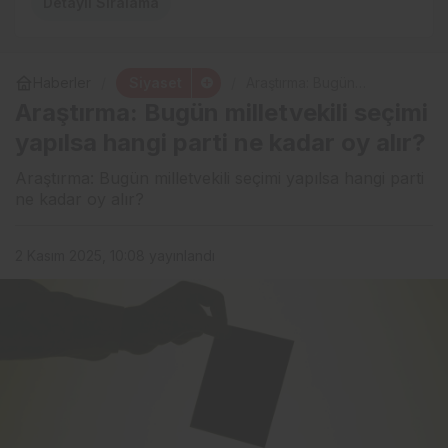
Detaylı Sıralama
Siyaset
Haberler
Araştırma: Bugün
milletvekili seçimi yapılsa
Araştırma: Bugün milletvekili seçimi
hangi parti ne kadar oy
alır?
yapılsa hangi parti ne kadar oy alır?
Araştırma: Bugün milletvekili seçimi yapılsa hangi parti
ne kadar oy alır?
2 Kasım 2025, 10:08
yayınlandı