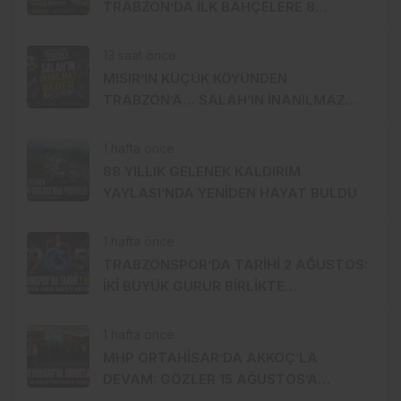
TRABZON’DA İLK BAHÇELERE 8
AĞUSTOS’TA GİRİLECEK
13 saat önce
MISIR’IN KÜÇÜK KÖYÜNDEN
TRABZON’A… SALAH’IN İNANILMAZ
HİKÂYESİ BAŞLIYOR
1 hafta önce
88 YILLIK GELENEK KALDIRIM
YAYLASI’NDA YENİDEN HAYAT BULDU
1 hafta önce
TRABZONSPOR’DA TARİHİ 2 AĞUSTOS:
İKİ BÜYÜK GURUR BİRLİKTE
KUTLANACAK
1 hafta önce
MHP ORTAHİSAR’DA AKKOÇ’LA
DEVAM: GÖZLER 15 AĞUSTOS’A
ÇEVRİLDİ