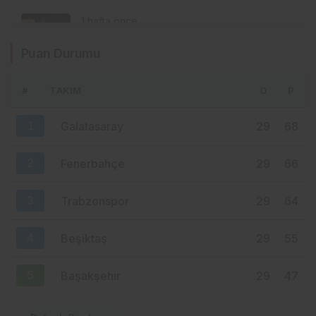
1 hafta önce
İSTANBUL’DA TRABZONSPOR İÇİN 61
Puan Durumu
BİN FORMALIK SEFERBERLİK!
#
TAKIM
O
P
2 hafta önce
Trabzon Milletvekili Sibel Suiçmez
1
Galatasaray
29
68
CHP’den istifa etti
2
Fenerbahçe
29
66
3
Trabzonspor
29
64
4
Beşiktaş
29
55
5
Başakşehir
29
47