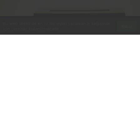
Bu web sitesinde en iyi deneyimi yaşamanızı sağlamak
Kabul
için çerezler kullanılmaktadır.
0
Paylaş