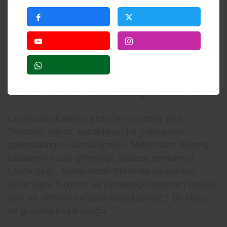
Daha önce defalarca ifade edildiği gibi Terörsüz
Türkiye bir sonuç değil başlangıçtır. Terörsüz
Türkiye’ye geçişle birlikte hem Türkiye hem bölge
için yeni bir dönem başlayacaktır. Bu dönemin
başlamasına TBMM Milli Dayanışma, Kardeşlik ve
Demokrasi Komisyonu’nun geçiş süreci hukuku ve
demokrasiyi geliştirme konularında yazacağı
raporların ciddi bir katkı yapacağına kuşku yoktur.
Cumhurbaşkanımız Erdoğan’ın dediği gibi:
“Hassas, yapıcı, kucaklayıcı bir yaklaşımla
çalışmalarımızı sürdüreceğiz. Milletimizin ödediği
bedellerin boşa gitmediği, sadece sınırlarımız
içinde değil, sınırlarımızın ötesinde de barışın,
güvenliğin, huzurun ve kardeşliğin egemen olduğu
yeni bir dönemi mutlaka başlatacağız.” Bu inanç
ve güvenle başaracağız.”