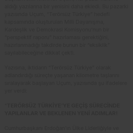
aldığı yazılarına bir yenisini daha ekledi. Bu pazarki
yazısında Uçum, “Terörsüz Türkiye” hedefi
kapsamında oluşturulan Milli Dayanışma,
Kardeşlik ve Demokrasi Komisyonu’nun bir
“perspektif raporu” hazırlaması gerektiğini,
hazırlanmadığı takdirde bunun bir “eksiklik”
sayılabileceğine dikkat çekti.
Yazısına, iktidarın “Terörsüz Türkiye” olarak
adlandırdığı süreçte yaşanan kilometre taşlarını
sıralayarak başlayan Uçum, yazısında şu ifadelere
yer verdi:
“
TERÖRSÜZ TÜRKİYE’YE GEÇİŞ SÜRECİNDE
YAPILANLAR VE BEKLENEN YENİ ADIMLAR!
Cumhurbaşkanı Erdoğan’ın Ülke Liderliğiyle ve