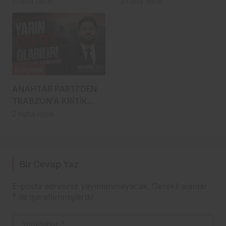
GÖZLER 15 AĞUSTOS’A
istifa etti
1 hafta önce
2 hafta önce
ÇEVRİLDİ
Bölgesel
ANAHTAR PARTİ’DEN
TRABZON’A KRİTİK
UYARI: “YARIN ÇOK
2 hafta önce
GEÇ OLABİLİR”
Bir Cevap Yaz
E-posta adresiniz yayınlanmayacak.
Gerekli alanlar
*
ile işaretlenmişlerdir
Yorumunuz
*