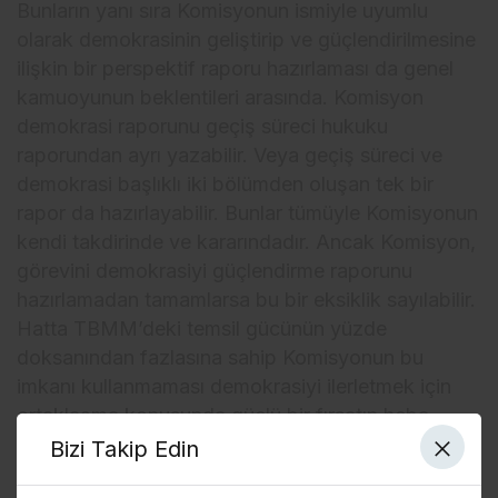
Bunların yanı sıra Komisyonun ismiyle uyumlu
olarak demokrasinin geliştirip ve güçlendirilmesine
ilişkin bir perspektif raporu hazırlaması da genel
kamuoyunun beklentileri arasında. Komisyon
demokrasi raporunu geçiş süreci hukuku
raporundan ayrı yazabilir. Veya geçiş süreci ve
demokrasi başlıklı iki bölümden oluşan tek bir
rapor da hazırlayabilir. Bunlar tümüyle Komisyonun
kendi takdirinde ve kararındadır. Ancak Komisyon,
görevini demokrasiyi güçlendirme raporunu
hazırlamadan tamamlarsa bu bir eksiklik sayılabilir.
Hatta TBMM’deki temsil gücünün yüzde
doksanından fazlasına sahip Komisyonun bu
imkanı kullanmaması demokrasiyi ilerletmek için
ortaklaşma konusunda güçlü bir fırsatın heba
edilmesi diye de görülebilir.
Bizi Takip Edin