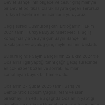
Devlet Bahçeli’nin bilgece ve cesur girişimleriyle
bir Devlet politikası olarak hayata geçen Terörsüz
Türkiye hedefine emin adımlarla yürüyoruz.
Geçiş süreci Cumhurbaşkanı Erdoğan’ın 1 Ekim
2024 tarihli Türkiye Büyük Millet Meclisi açılış
konuşmasıyla ve aynı gün Sayın Bahçeli’nin
tokalaşma ve diyalog girişimiyle resmen başladı.
Bu süre içinde Sayın Bahçeli’nin 22 Ekim 2024’de
Öcalan’la ilgili yaptığı tarihi çağrı geçiş sürecinde
en çok ezber bozan ve sonraki adımları
somutlayan büyük bir hamle oldu.
Öcalan’ın 27 Şubat 2025 tarihli Barış ve
Demokratik Toplum Çağrısı, feshi ve silah
bırakmayı ilan etti. Bu çağrıda Öcalan’ın yaptığı
tespitler ve çizdiği istikamet terör örgütünün geçiş