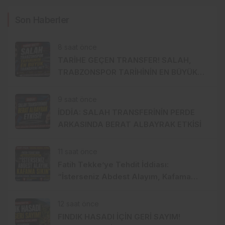
Son Haberler
8 saat önce
TARİHE GEÇEN TRANSFER! SALAH,
TRABZONSPOR TARİHİNİN EN BÜYÜK
TRANSFERİ Mİ?
9 saat önce
İDDİA: SALAH TRANSFERİNİN PERDE
ARKASINDA BERAT ALBAYRAK ETKİSİ
11 saat önce
Fatih Tekke’ye Tehdit İddiası:
“İsterseniz Abdest Alayım, Kafama
Sıkın”
12 saat önce
FINDIK HASADI İÇİN GERİ SAYIM!