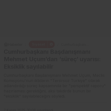
Siyaset
Haberler
Cumhurbaşkanı
Başdanışmanı Mehmet
Cumhurbaşkanı Başdanışmanı
Uçum’dan ‘süreç’ uyarısı:
Eksiklik sayılabilir
Mehmet Uçum’dan ‘süreç’ uyarısı:
Eksiklik sayılabilir
Cumhurbaşkanı Başdanışmanı Mehmet Uçum, Meclis
Komisyonu'nun iktidarın "Terörsüz Türkiye" olarak
adlandırdığı süreç kapsamında bir "perspektif raporu"
hazırlaması gerektiğini, aksi takdirde bunun bir
"eksiklik" sayılabileceğini söyledi.
2 Kasım 2025, 10:08
yayınlandı