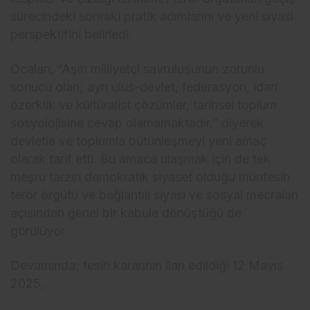
sürecindeki sonraki pratik adımlarını ve yeni siyasi
perspektifini belirledi.
Öcalan, “Aşırı milliyetçi savruluşunun zorunlu
sonucu olan; ayrı ulus-devlet, federasyon, idari
özerklik ve kültüralist çözümler, tarihsel toplum
sosyolojisine cevap olamamaktadır.” diyerek
devletle ve toplumla bütünleşmeyi yeni amaç
olarak tarif etti. Bu amaca ulaşmak için de tek
meşru tarzın demokratik siyaset olduğu münfesih
terör örgütü ve bağlantılı siyasi ve sosyal mecraları
açısından genel bir kabule dönüştüğü de
görülüyor.
Devamında; fesih kararının ilan edildiği 12 Mayıs
2025,