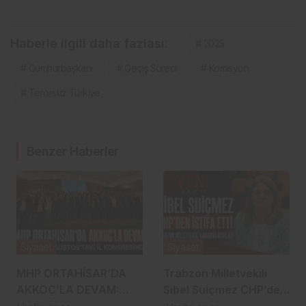
Haberle ilgili daha fazlası:
# 2025
# Cumhurbaşkanı
# Geçiş Süreci
# Komisyon
# Terörsüz Türkiye
Benzer Haberler
Siyaset
Siyaset
MHP ORTAHİSAR’DA
Trabzon Milletvekili
AKKOÇ’LA DEVAM:
Sibel Suiçmez CHP’den