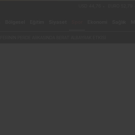
USD
44,76
EURO
52,79
m
Bölgesel
Eğitim
Siyaset
Spor
Ekonomi
Sağlık
M
SFERİNİN PERDE ARKASINDA BERAT ALBAYRAK ETKİSİ