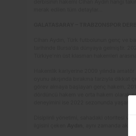
derbisinin hakemi Cihan Aydın hangi takı
merak edilen tüm detaylar…
GALATASARAY – TRABZONSPOR DERBİ
Cihan Aydın, Türk futbolunun genç ve baş
tarihinde Bursa’da dünyaya gelmiştir. 20
Türkiye’nin üst klasman hakemleri arasına
Hakemlik kariyerine 2009 yılında amatör
oyunu akışında bırakma tarzıyla dikkat çe
görev almaya başlayan genç hakem, 2019
dördüncü hakem ve orta hakem olarak sah
deneyimini ise 2022 sezonunda yaşamışt
Disiplinli yönetimi, sahadaki otoritesi v
ilgisini çeken
Aydın
, aynı zamanda akade