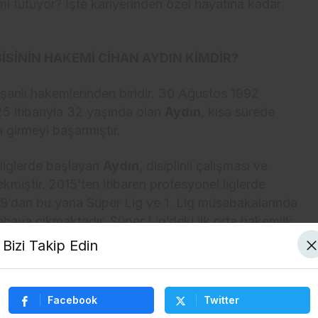
mı tutuyor? İşte kariyerinden özel hayatına kadar
SİNİN HAKEMİ CİHAN AYDIN KİMDİR?
arılı hakemlerinden biridir. 30 Ağustos 1992
25 itibarıyla 32 yaşında olan
Aydın
, kısa sürede
 girmeyi başarmıştır.
 liglerde başlayan
Aydın
, disiplinli çalışması ve
kmiştir. 2015’ten itibaren profesyonel liglerde
’dan bu yana Süper Lig ve 1. Lig müsabakalarında
aya çıkmaktadır. Süper Lig’deki ilk orta hakemlik
ır.
Bizi Takip Edin
e oyun bilgisiyle kısa sürede futbol kamuoyunun
mik alanda da kendini geliştirmektedir.
Facebook
Twitter