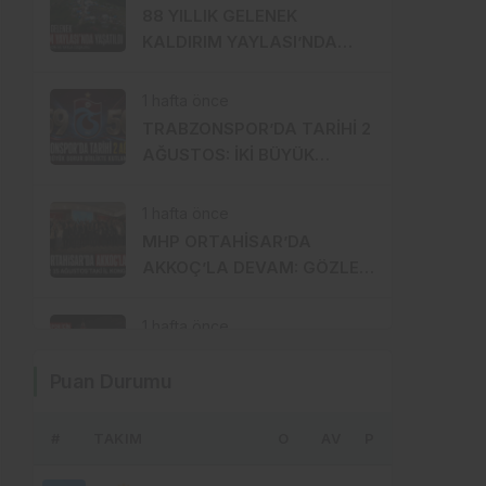
88 YILLIK GELENEK
KALDIRIM YAYLASI’NDA
YENİDEN HAYAT BULDU
1 hafta önce
TRABZONSPOR’DA TARİHİ 2
AĞUSTOS: İKİ BÜYÜK
GURUR BİRLİKTE
KUTLANACAK
1 hafta önce
MHP ORTAHİSAR’DA
AKKOÇ’LA DEVAM: GÖZLER
15 AĞUSTOS’A ÇEVRİLDİ
1 hafta önce
İSTANBUL’DA
Puan Durumu
TRABZONSPOR İÇİN 61 BİN
FORMALIK SEFERBERLİK!
#
TAKIM
2 hafta önce
O
AV
P
Trabzon Milletvekili Sibel