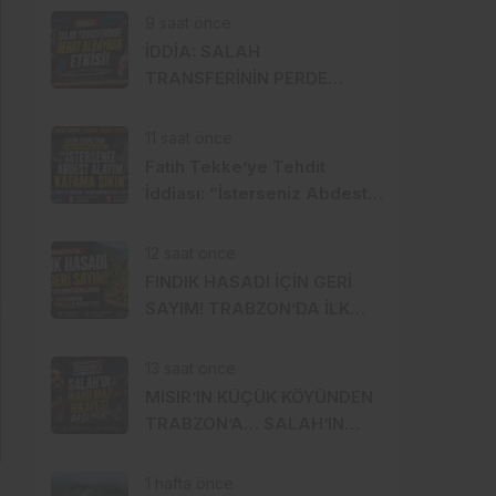
TRANSFERİ Mİ?
9 saat önce
İDDİA: SALAH
TRANSFERİNİN PERDE
ARKASINDA BERAT
ALBAYRAK ETKİSİ
11 saat önce
Fatih Tekke’ye Tehdit
İddiası: “İsterseniz Abdest
Alayım, Kafama Sıkın”
12 saat önce
FINDIK HASADI İÇİN GERİ
SAYIM! TRABZON’DA İLK
BAHÇELERE 8 AĞUSTOS’TA
GİRİLECEK
13 saat önce
MISIR’IN KÜÇÜK KÖYÜNDEN
TRABZON’A… SALAH’IN
İNANILMAZ HİKÂYESİ
BAŞLIYOR
1 hafta önce