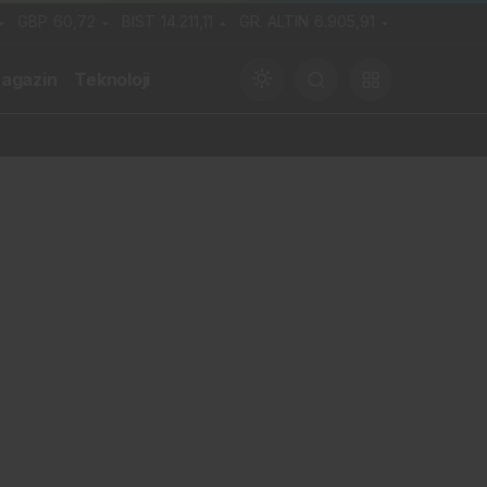
GBP
60,72
BIST
14.211,11
GR. ALTIN
6.905,91
agazin
Teknoloji
Gündüz Modu
Gündüz modunu seçin.
Gece Modu
Gece modunu seçin.
Sistem Modu
Sistem modunu seçin.