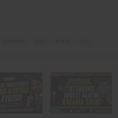
# Cihan Aydın
# Genç
# Hakem
# Lig
Spor