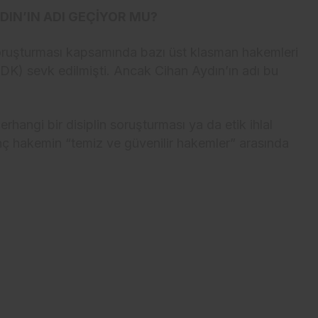
IN’IN ADI GEÇİYOR MU?
ruşturması kapsamında bazı üst klasman hakemleri
FDK) sevk edilmişti. Ancak Cihan Aydın’ın adı bu
hangi bir disiplin soruşturması ya da etik ihlal
ç hakemin “temiz ve güvenilir hakemler” arasında