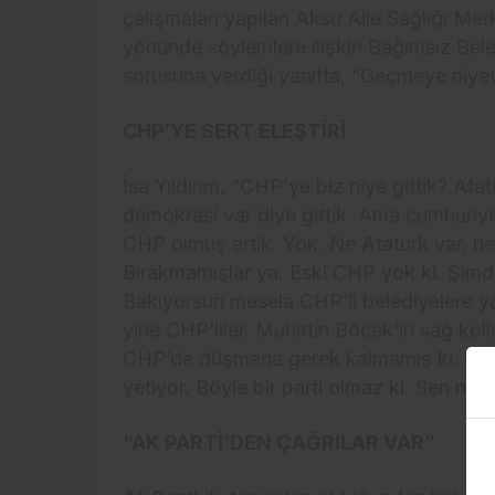
çalışmaları yapılan Aksu Aile Sağlığı Merk
yönünde söylemlere ilişkin Bağımsız Bele
sorusuna verdiği yanıtta, “Geçmeye niyet
CHP’YE SERT ELEŞTİRİ
İsa Yıldırım, “CHP’ye biz niye gittik? Atatü
demokrasi var diye gittik. Ama cumhuriye
CHP olmuş artık. Yok. Ne Atatürk var, ne
Bırakmamışlar ya. Eski CHP yok ki. Şimdi bi
Bakıyorsun mesela CHP’li belediyelere yap
yine CHP’liler. Muhittin Böcek’in sağ koll
CHP’de düşmana gerek kalmamış ki. CHP’de
yetiyor. Böyle bir parti olmaz ki. Sen nas
“AK PARTİ’DEN ÇAĞRILAR VAR”