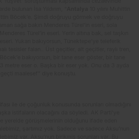
ik ‘rüşvet’ soruşturması kapsamında cezaevinde
erde bulunan İsa Yıldırım, “
Antalya
10 yılını Muhittin
hittin Böcek’e. Şimdi doğruyu görmek ve doğruyu
zaman sağa bakın Menderes Türel’in eseri, sola
enderes Türel’in eseri. Yerin altına bak, sel taşkın
n eseri. Yukarı bakıyorsun, Tünektepe’ye teleferik
 tesisler falan.. Üst geçitler, alt geçitler, raylı tren,
 Böcek’e bakıyorsun, bir tane eser göster, bir tane
i 3 metre eser o. Başka bir eser yok. Onu da 3 ayda
a geçti maalesef” diye konuştu.
ifası ile de çoğunluk konusunda sorunları olmadığını
aşka istifaların olacağını da söyledi. AK Parti’ye
e yerelde görüşmelerinin olduğunu ifade eden
 talebimiz, şartımız yok. Sadece ve sadece Aksu’nun
lebimiz var. Aksu’nun birikmiş sorunları var. Bu