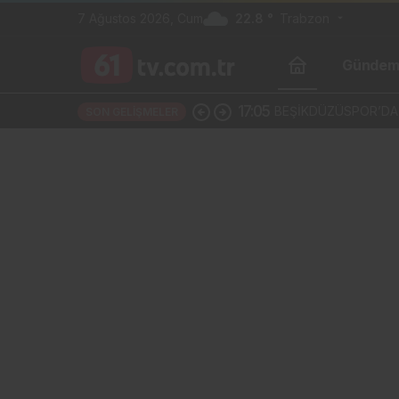
7 Ağustos 2026, Cum
22.8 °
Trabzon
Günde
17:05
BEŞİKDÜZÜSPOR’DA B
SON GELIŞMELER