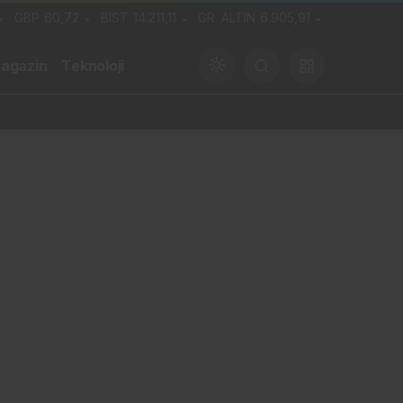
GBP
60,72
BIST
14.211,11
GR. ALTIN
6.905,91
agazin
Teknoloji
Gündüz Modu
Gündüz modunu seçin.
Gece Modu
Gece modunu seçin.
Sistem Modu
Sistem modunu seçin.