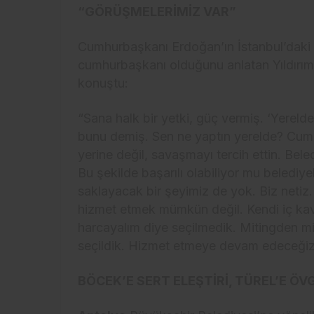
“GÖRÜŞMELERİMİZ VAR”
Cumhurbaşkanı Erdoğan’ın İstanbul’daki b
cumhurbaşkanı olduğunu anlatan Yıldırı
konuştu:
“Sana halk bir yetki, güç vermiş. ‘Yereld
bunu demiş. Sen ne yaptın yerelde? Cumh
yerine değil, savaşmayı tercih ettin. Bele
Bu şekilde başarılı olabiliyor mu belediy
saklayacak bir şeyimiz de yok. Biz netiz.
hizmet etmek mümkün değil. Kendi iç kav
harcayalım diye seçilmedik. Mitingden mi
seçildik. Hizmet etmeye devam edeceğiz
BÖCEK’E SERT ELEŞTİRİ, TÜREL’E ÖV