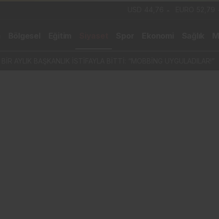
USD
44,76
EURO
52,79
m
Bölgesel
Eğitim
Siyaset
Spor
Ekonomi
Sağlık
M
İR AYLIK BAŞKANLIK İSTİFAYLA BİTTİ: “MOBBİNG UYGULADILAR!”