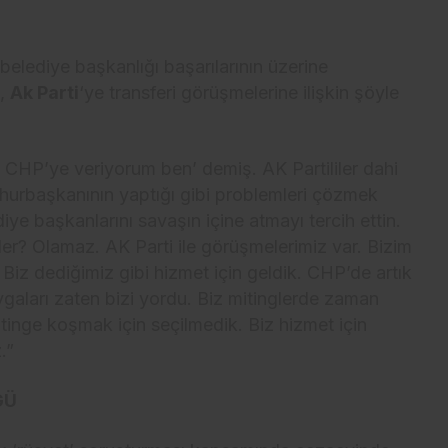
elediye başkanlığı başarılarının üzerine
m,
Ak Parti
‘ye transferi görüşmelerine ilişkin şöyle
e CHP’ye veriyorum ben’ demiş. AK Partililer dahi
urbaşkanının yaptığı gibi problemleri çözmek
diye başkanlarını savaşın içine atmayı tercih ettin.
eler? Olamaz. AK Parti ile görüşmelerimiz var. Bizim
 Biz dediğimiz gibi hizmet için geldik. CHP’de artık
gaları zaten bizi yordu. Biz mitinglerde zaman
tinge koşmak için seçilmedik. Biz hizmet için
.”
GÜ