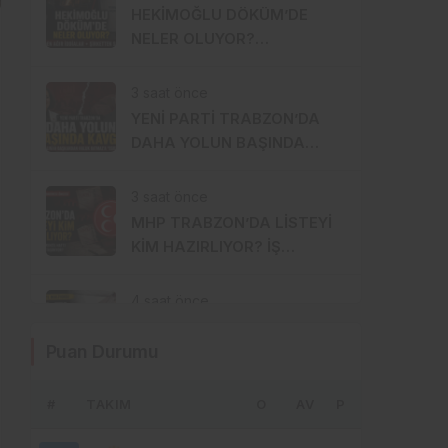
HEKİMOĞLU DÖKÜM’DE
NELER OLUYOR?
İŞÇİLERDEN AĞIR İDDİALAR,
ŞİRKETTEN SERT CEVAP!
3 saat önce
YENİ PARTİ TRABZON’DA
DAHA YOLUN BAŞINDA
KAVGA ÇIKTI!
3 saat önce
MHP TRABZON’DA LİSTEYİ
KİM HAZIRLIYOR? İŞ
DÜNYASI–MENZİL HATTI
YÖNETİME Mİ TAŞINIYOR?
4 saat önce
FINDIK 255 TL’DE KALDI, AK
Puan Durumu
PARTİ TRABZON’DA
SESSİZLİK HÂKİM!
#
TAKIM
5 saat önce
O
AV
P
MENDY’DE 9 MİLYON