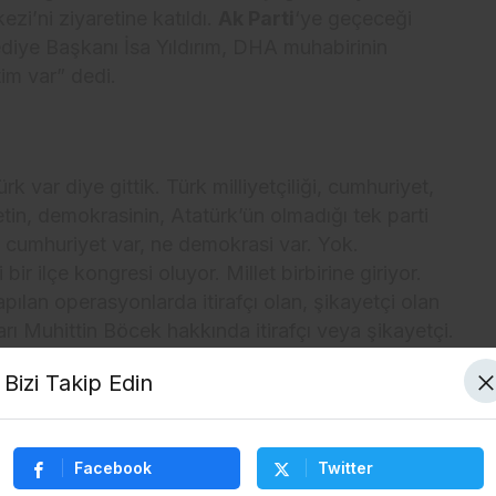
ezi’ni ziyaretine katıldı.
Ak Parti
‘ye geçeceği
diye Başkanı İsa Yıldırım, DHA muhabirinin
im var” dedi.
rk var diye gittik. Türk milliyetçiliği, cumhuriyet,
tin, demokrasinin, Atatürk’ün olmadığı tek parti
 cumhuriyet var, ne demokrasi var. Yok.
r ilçe kongresi oluyor. Millet birbirine giriyor.
ılan operasyonlarda itirafçı olan, şikayetçi olan
arı Muhittin Böcek hakkında itirafçı veya şikayetçi.
 zaten kendi içindeki, birbirleriyle düşmanlıkları
Bizi Takip Edin
ıl ülkeyi yöneteceksin” dedi.
Facebook
Twitter