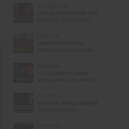
UYGULADILAR!”
46 dakika önce
SERT ELEŞTİRİLERDEN AÇIK
DESTEĞE: ZORLU–GENÇ
HATTINDA DİKKAT ÇEKEN
YAKINLAŞMA!
1 saat önce
AHMET KAYA’DAN 61
FORMALIK DESTEK: PARASI
KENDİ CEPLERİNDEN,
FORMALAR ŞEHİT
2 saat önce
AİLELERİNE!
TRABZONSPOR, İSMAİL
KÖYBAŞI’NIN JÜBİLESİNDE
GÖZTEPE’YE KONUK
OLACAK
3 saat önce
SİYASİ YALAKALIK UĞRUNA
TRABZONSPOR’U
TARTIŞMANIN ORTASINA
ATTI!
3 saat önce