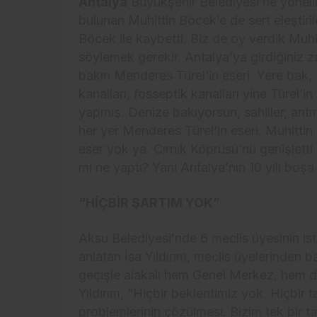
Antalya
Büyükşehir Belediyesi’ne yönel
bulunan Muhittin Böcek’e de sert eleştiril
Böcek ile kaybetti. Biz de oy verdik Mu
söylemek gerekir. Antalya’ya girdiğiniz 
bakın Menderes Türel’in eseri. Yere bak, M
kanalları, fosseptik kanalları yine Türel’i
yapmış. Denize bakıyorsun, sahiller, arıtmalı
her yer Menderes Türel’in eseri. Muhittin
eser yok ya. Cırnık Köprüsü’nü genişlett
mı ne yaptı? Yani Antalya’nın 10 yılı boş
“HİÇBİR ŞARTIM YOK”
Aksu Belediyesi’nde 6 meclis üyesinin ist
anlatan İsa Yıldırım, meclis üyelerinden b
geçişle alakalı hem Genel Merkez, hem d
Yıldırım, “Hiçbir beklentimiz yok. Hiçbir
problemlerinin çözülmesi. Bizim tek bir ta