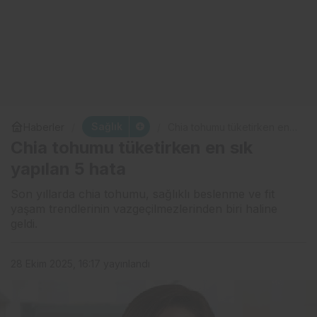
Sağlık
Haberler
Chia tohumu tüketirken en
sık yapılan 5 hata
Chia tohumu tüketirken en sık
yapılan 5 hata
Son yıllarda chia tohumu, sağlıklı beslenme ve fit
yaşam trendlerinin vazgeçilmezlerinden biri haline
geldi.
28 Ekim 2025, 16:17
yayınlandı