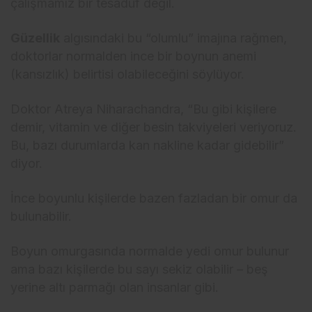
çalışmamız bir tesadüf değil.
Güzellik
algısındaki bu “olumlu” imajına rağmen,
doktorlar normalden ince bir boynun anemi
(kansızlık) belirtisi olabileceğini söylüyor.
Doktor Atreya Niharachandra, “Bu gibi kişilere
demir, vitamin ve diğer besin takviyeleri veriyoruz.
Bu, bazı durumlarda kan nakline kadar gidebilir”
diyor.
İnce boyunlu kişilerde bazen fazladan bir omur da
bulunabilir.
Boyun omurgasında normalde yedi omur bulunur
ama bazı kişilerde bu sayı sekiz olabilir – beş
yerine altı parmağı olan insanlar gibi.