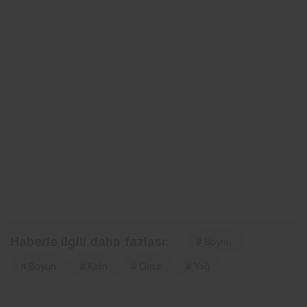
Haberle ilgili daha fazlası:
# Boynu
# Boyun
# Kalın
# Omur
# Yağ