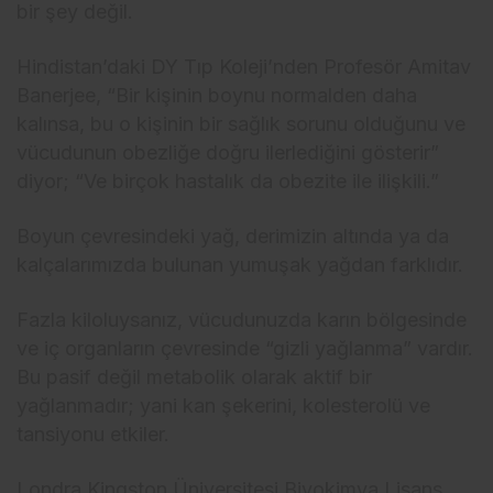
bir şey değil.
Hindistan’daki DY Tıp Koleji’nden Profesör Amitav
Banerjee, “Bir kişinin boynu normalden daha
kalınsa, bu o kişinin bir sağlık sorunu olduğunu ve
vücudunun obezliğe doğru ilerlediğini gösterir”
diyor; “Ve birçok hastalık da obezite ile ilişkili.”
Boyun çevresindeki yağ, derimizin altında ya da
kalçalarımızda bulunan yumuşak yağdan farklıdır.
Fazla kiloluysanız, vücudunuzda karın bölgesinde
ve iç organların çevresinde “gizli yağlanma” vardır.
Bu pasif değil metabolik olarak aktif bir
yağlanmadır; yani kan şekerini, kolesterolü ve
tansiyonu etkiler.
Londra Kingston Üniversitesi Biyokimya Lisans