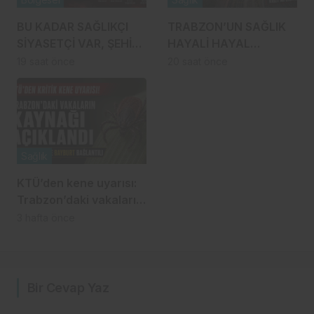
BU KADAR SAĞLIKÇI
TRABZON’UN SAĞLIK
SİYASETÇİ VAR, ŞEHİR
HAYALİ HAYAL
HASTANESİ NEDEN
KIRIKLIĞINA MI
19 saat önce
20 saat önce
HÂLÂ MUAMMA?
DÖNÜŞÜYOR?
Sağlık
KTÜ’den kene uyarısı:
Trabzon’daki vakaların
kaynağı açıklandı!
3 hafta önce
Bir Cevap Yaz