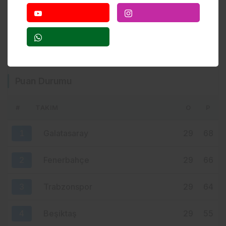
17 saat önce
SALAH ETKİSİ SINIRLARI AŞTI!
KAHİRE’DEN TRABZON’A HAFTADA 2
UÇUŞ
18 saat önce
YENİ PARTİ TRABZON’DA KOLTUK KRİZİ!
Puan Durumu
CHP’DEN AYRILANLAR ARADIĞINI
BULAMADI
#
TAKIM
O
P
1 gün önce
ASİST KRALI SALAH’TAN SONRA
1
Galatasaray
29
68
TRABZON COŞTU! SÖRLOTH YA DA
NÚÑEZ: İKİ YILDIZDAN BİRİ GELİYOR
2
Fenerbahçe
29
66
3
Trabzonspor
29
64
4
Beşiktaş
29
55