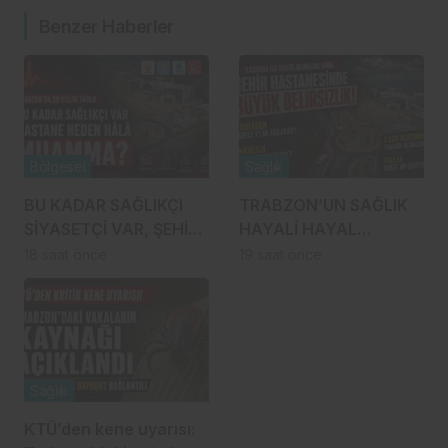
Benzer Haberler
Bölgesel
Sağlık
BU KADAR SAĞLIKÇI
TRABZON’UN SAĞLIK
SİYASETÇİ VAR, ŞEHİR
HAYALİ HAYAL
HASTANESİ NEDEN
KIRIKLIĞINA MI
18 saat önce
19 saat önce
HÂLÂ MUAMMA?
DÖNÜŞÜYOR?
Sağlık
KTÜ’den kene uyarısı: