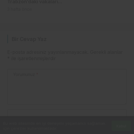
Trabzon’daki vakaların
kaynağı açıklandı!
3 hafta önce
Bir Cevap Yaz
E-posta adresiniz yayınlanmayacak.
Gerekli alanlar
*
ile işaretlenmişlerdir
Yorumunuz
*
Ad
*
Bu web sitesinde en iyi deneyimi yaşamanızı sağlamak
Kabul
için çerezler kullanılmaktadır.