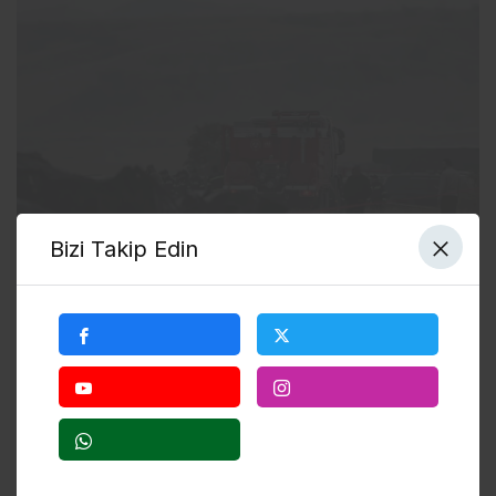
Bizi Takip Edin
İncelenen kara kutulardan biri de “Ucuş Veri Kayıt
Cihazı”. Bu cihazda uçağın motor performans
değerlerinden, basınç seviyelerine, hidrolik
parçalardan, avionik sistemlere kadar pek çok
kritik parçadan sensörler aracılığıyla kaydedilen
bilgileri yer alıyor.