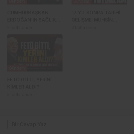
Gündem
Gündem
CUMHURBAŞKANI
17 YIL SONRA TARİHİ
ERDOĞAN’IN SAĞLIK
GELİŞME: MUHSİN
DURUMU NASIL?
YAZICIOĞLU
2 hafta önce
3 hafta önce
İDDİALARLA İLGİLİ SON
DOSYASINDA 19
DURUM
TUTUKLAMA!
Gündem
FETÖ GİTTİ, YERİNİ
KİMLER ALDI?
3 hafta önce
Bir Cevap Yaz