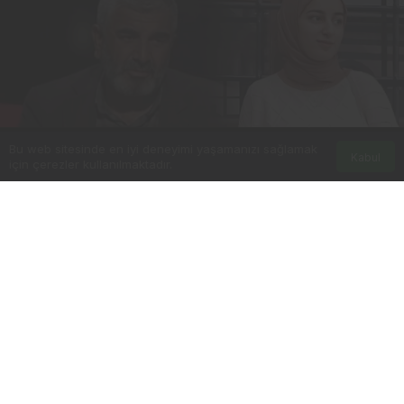
Bu web sitesinde en iyi deneyimi yaşamanızı sağlamak
Kabul
için çerezler kullanılmaktadır.
0
Paylaş