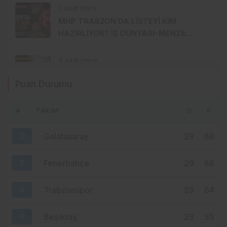
3 saat önce
MHP TRABZON’DA LİSTEYİ KİM
HAZIRLIYOR? İŞ DÜNYASI–MENZİL
HATTI YÖNETİME Mİ TAŞINIYOR?
4 saat önce
FINDIK 255 TL’DE KALDI, AK PARTİ
Puan Durumu
TRABZON’DA SESSİZLİK HÂKİM!
#
TAKIM
O
P
5 saat önce
MENDY’DE 9 MİLYON EUROLUK ERİME:
1
Galatasaray
29
68
FATİH TEKKE NEDEN ÜSTÜNÜ ÇİZDİ?
2
Fenerbahçe
29
66
3
Trabzonspor
29
64
4
Beşiktaş
29
55