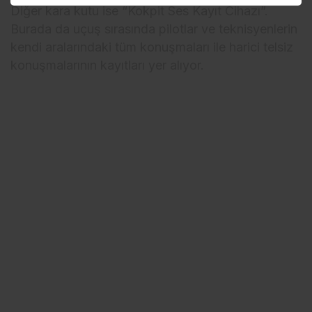
Diğer kara kutu ise “Kokpit Ses Kayıt Cihazı”.
Burada da uçuş sırasında pilotlar ve teknisyenlerin
kendi aralarındaki tüm konuşmaları ile harici telsiz
konuşmalarının kayıtları yer alıyor.