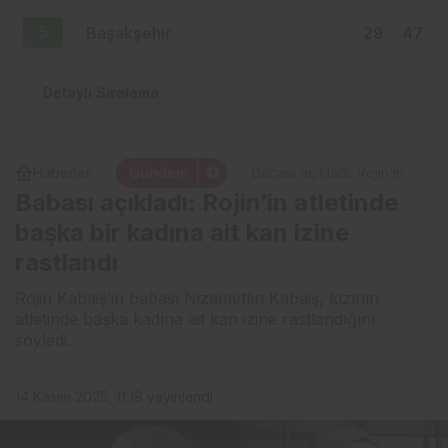
5
Başakşehir
29
47
Detaylı Sıralama
Gündem
Haberler
Babası açıkladı: Rojin’in
atletinde başka bir kadına
Babası açıkladı: Rojin’in atletinde
ait kan izine rastlandı
başka bir kadına ait kan izine
rastlandı
Rojin Kabaiş’in babası Nizamettin Kabaiş, kızının
atletinde başka kadına ait kan izine rastlandığını
söyledi.
14 Kasım 2025, 11:18
yayınlandı