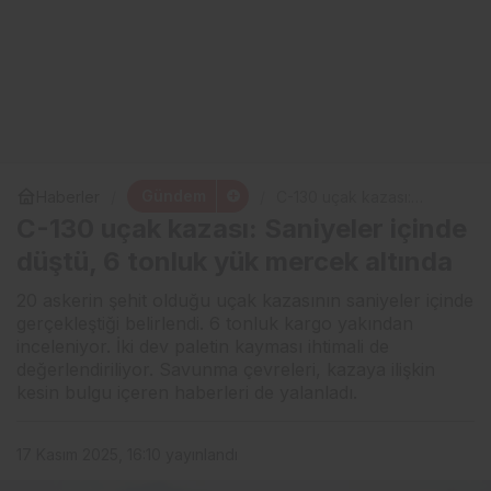
Gündem
Haberler
C-130 uçak kazası:
Saniyeler içinde düştü, 6
C-130 uçak kazası: Saniyeler içinde
tonluk yük mercek altında
düştü, 6 tonluk yük mercek altında
20 askerin şehit olduğu uçak kazasının saniyeler içinde
gerçekleştiği belirlendi. 6 tonluk kargo yakından
inceleniyor. İki dev paletin kayması ihtimali de
değerlendiriliyor. Savunma çevreleri, kazaya ilişkin
kesin bulgu içeren haberleri de yalanladı.
17 Kasım 2025, 16:10
yayınlandı