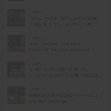
FORMALAR ŞEHİT AİLELERİNE!
2 saat önce
TRABZONSPOR, İSMAİL KÖYBAŞI’NIN
JÜBİLESİNDE GÖZTEPE’YE KONUK
OLACAK
3 saat önce
SİYASİ YALAKALIK UĞRUNA
TRABZONSPOR’U TARTIŞMANIN
ORTASINA ATTI!
3 saat önce
HEKİMOĞLU DÖKÜM’DE NELER
OLUYOR? İŞÇİLERDEN AĞIR İDDİALAR,
ŞİRKETTEN SERT CEVAP!
3 saat önce
YENİ PARTİ TRABZON’DA DAHA YOLUN
BAŞINDA KAVGA ÇIKTI!