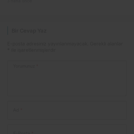
TARTIŞMASI: “TORPİL
3 hafta önce
ŞÜPHESİ ARTIYOR!”
Bir Cevap Yaz
E-posta adresiniz yayınlanmayacak.
Gerekli alanlar
*
ile işaretlenmişlerdir
Yorumunuz
*
Ad
*
E-Posta
*