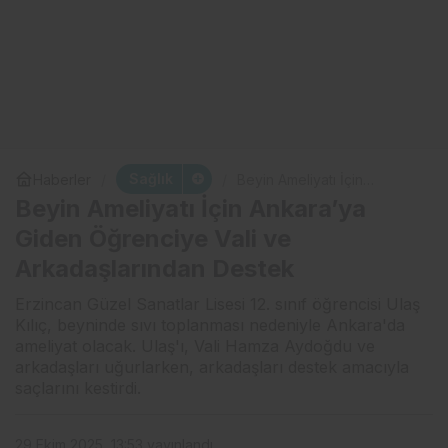
Sağlık
Haberler
Beyin Ameliyatı İçin
Ankara’ya Giden Öğrenciye
Beyin Ameliyatı İçin Ankara’ya
Vali ve Arkadaşlarından
Destek
Giden Öğrenciye Vali ve
Arkadaşlarından Destek
Erzincan Güzel Sanatlar Lisesi 12. sınıf öğrencisi Ulaş
Kılıç, beyninde sıvı toplanması nedeniyle Ankara'da
ameliyat olacak. Ulaş'ı, Vali Hamza Aydoğdu ve
arkadaşları uğurlarken, arkadaşları destek amacıyla
saçlarını kestirdi.
29 Ekim 2025, 13:53
yayınlandı