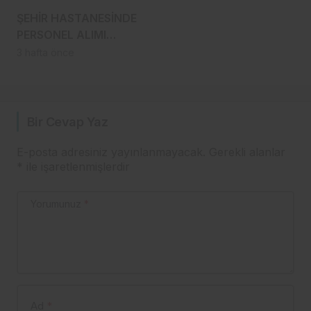
ŞEHİR HASTANESİNDE
PERSONEL ALIMI
TARTIŞMASI: “TORPİL
3 hafta önce
ŞÜPHESİ ARTIYOR!”
Bir Cevap Yaz
E-posta adresiniz yayınlanmayacak.
Gerekli alanlar
*
ile işaretlenmişlerdir
Yorumunuz
*
Ad
*