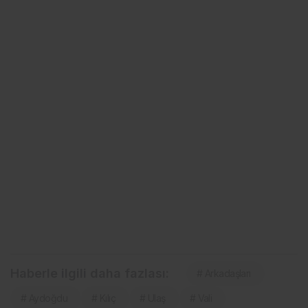
Haberle ilgili daha fazlası:
# Arkadaşları
# Aydoğdu
# Kılıç
# Ulaş
# Vali