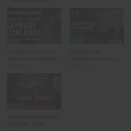
Sağlık
Sağlık
KTÜ’den kene uyarısı:
Özel İmperial
Trabzon’daki vakaların
Hastanesi 19. Yaşını
kaynağı açıklandı!
Gururla Kutluyor
2 hafta önce
3 hafta önce
Siyaset
ŞEHİR HASTANESİNDE
PERSONEL ALIMI