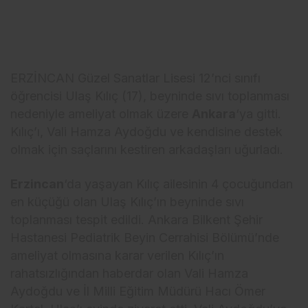
ERZİNCAN Güzel Sanatlar Lisesi 12’nci sınıfı
öğrencisi Ulaş Kılıç (17), beyninde sıvı toplanması
nedeniyle ameliyat olmak üzere
Ankara
‘ya gitti.
Kılıç’ı, Vali Hamza Aydoğdu ve kendisine destek
olmak için saçlarını kestiren arkadaşları uğurladı.
Erzincan
‘da yaşayan Kılıç ailesinin 4 çocuğundan
en küçüğü olan Ulaş Kılıç’ın beyninde sıvı
toplanması tespit edildi. Ankara Bilkent Şehir
Hastanesi Pediatrik Beyin Cerrahisi Bölümü’nde
ameliyat olmasına karar verilen Kılıç’ın
rahatsızlığından haberdar olan Vali Hamza
Aydoğdu ve İl Milli Eğitim Müdürü Hacı Ömer