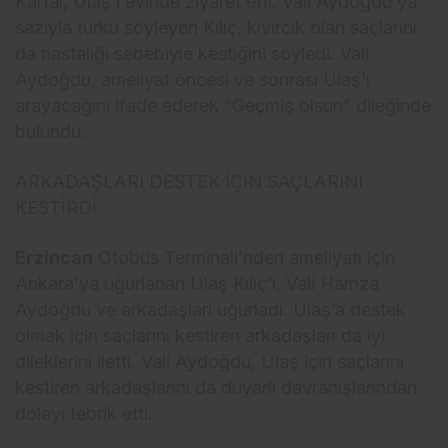
Kartal, Ulaş’ı evinde ziyaret etti. Vali Aydoğdu’ya
sazıyla türkü söyleyen Kılıç, kıvırcık olan saçlarını
da hastalığı sebebiyle kestiğini söyledi. Vali
Aydoğdu, ameliyat öncesi ve sonrası Ulaş’ı
arayacağını ifade ederek “Geçmiş olsun” dileğinde
bulundu.
ARKADAŞLARI DESTEK İÇİN SAÇLARINI
KESTİRDİ
Erzincan
Otobüs Terminali’nden ameliyatı için
Ankara’ya uğurlanan Ulaş Kılıç’ı, Vali Hamza
Aydoğdu ve arkadaşları uğurladı. Ulaş’a destek
olmak için saçlarını kestiren arkadaşları da iyi
dileklerini iletti. Vali Aydoğdu, Ulaş için saçlarını
kestiren arkadaşlarını da duyarlı davranışlarından
dolayı tebrik etti.