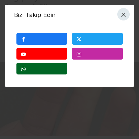
üşeme değil
Bizi Takip Edin
Elleriniz ve ayaklarınız soğuktan renk değiştiriyorsa
bunun tek belirtisi üşeme değil. Aksine ciddi bir sağlık
sorunun da işareti olabilir. Uzmanlar bu rahatsızlık için
bazı uyarılarda bulunuyor.
28 Ekim 2025, 16:57
yayınlandı