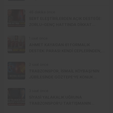
“MOBBİNG UYGULADILAR!”
46 dakika önce
SERT ELEŞTİRİLERDEN AÇIK DESTEĞE:
ZORLU–GENÇ HATTINDA DİKKAT
ÇEKEN YAKINLAŞMA!
1 saat önce
AHMET KAYA’DAN 61 FORMALIK
DESTEK: PARASI KENDİ CEPLERİNDEN,
FORMALAR ŞEHİT AİLELERİNE!
2 saat önce
TRABZONSPOR, İSMAİL KÖYBAŞI’NIN
JÜBİLESİNDE GÖZTEPE’YE KONUK
OLACAK
3 saat önce
SİYASİ YALAKALIK UĞRUNA
TRABZONSPOR’U TARTIŞMANIN
ORTASINA ATTI!