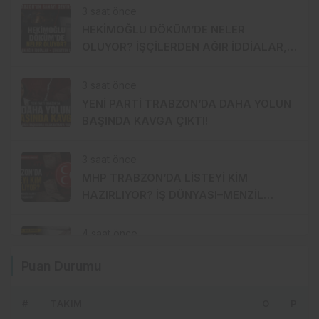
3 saat önce
HEKİMOĞLU DÖKÜM’DE NELER
OLUYOR? İŞÇİLERDEN AĞIR İDDİALAR,
ŞİRKETTEN SERT CEVAP!
3 saat önce
YENİ PARTİ TRABZON’DA DAHA YOLUN
BAŞINDA KAVGA ÇIKTI!
3 saat önce
MHP TRABZON’DA LİSTEYİ KİM
HAZIRLIYOR? İŞ DÜNYASI–MENZİL
HATTI YÖNETİME Mİ TAŞINIYOR?
4 saat önce
FINDIK 255 TL’DE KALDI, AK PARTİ
Puan Durumu
TRABZON’DA SESSİZLİK HÂKİM!
#
TAKIM
O
P
5 saat önce