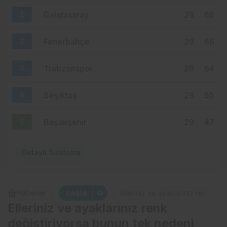
MENDY’DE 9 MİLYON EUROLUK ERİME:
1
Galatasaray
29
68
FATİH TEKKE NEDEN ÜSTÜNÜ ÇİZDİ?
2
Fenerbahçe
29
66
3
Trabzonspor
29
64
4
Beşiktaş
29
55
5
Başakşehir
29
47
Detaylı Sıralama
Sağlık
Haberler
Elleriniz ve ayaklarınız renk
değiştiriyorsa bunun tek
Elleriniz ve ayaklarınız renk
nedeni üşeme değil
değiştiriyorsa bunun tek nedeni