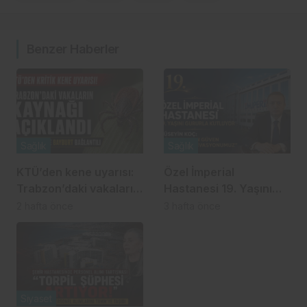
Benzer Haberler
Sağlık
Sağlık
KTÜ’den kene uyarısı:
Özel İmperial
Trabzon’daki vakaların
Hastanesi 19. Yaşını
kaynağı açıklandı!
Gururla Kutluyor
2 hafta önce
3 hafta önce
Siyaset