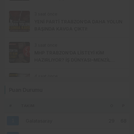
ŞİRKETTEN SERT CEVAP!
3 saat önce
YENİ PARTİ TRABZON’DA DAHA YOLUN
BAŞINDA KAVGA ÇIKTI!
3 saat önce
MHP TRABZON’DA LİSTEYİ KİM
HAZIRLIYOR? İŞ DÜNYASI–MENZİL
HATTI YÖNETİME Mİ TAŞINIYOR?
4 saat önce
FINDIK 255 TL’DE KALDI, AK PARTİ
Puan Durumu
TRABZON’DA SESSİZLİK HÂKİM!
#
TAKIM
O
P
5 saat önce
MENDY’DE 9 MİLYON EUROLUK ERİME:
1
Galatasaray
29
68
FATİH TEKKE NEDEN ÜSTÜNÜ ÇİZDİ?