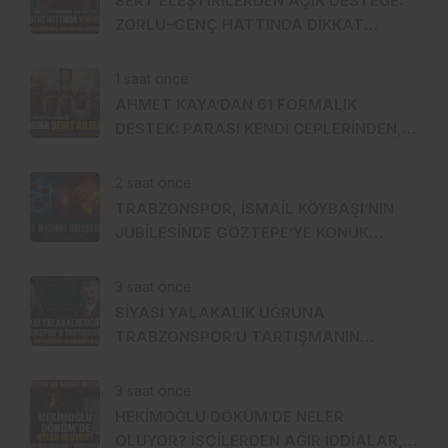
SERT ELEŞTİRİLERDEN AÇIK DESTEĞE:
ZORLU–GENÇ HATTINDA DİKKAT
ÇEKEN YAKINLAŞMA!
1 saat önce
AHMET KAYA’DAN 61 FORMALIK
DESTEK: PARASI KENDİ CEPLERİNDEN,
FORMALAR ŞEHİT AİLELERİNE!
2 saat önce
TRABZONSPOR, İSMAİL KÖYBAŞI’NIN
JÜBİLESİNDE GÖZTEPE’YE KONUK
OLACAK
3 saat önce
SİYASİ YALAKALIK UĞRUNA
TRABZONSPOR’U TARTIŞMANIN
ORTASINA ATTI!
3 saat önce
HEKİMOĞLU DÖKÜM’DE NELER
OLUYOR? İŞÇİLERDEN AĞIR İDDİALAR,