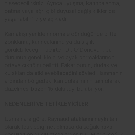
hissedebilirsiniz. Ayrıca uyuşma, karıncalanma,
batma veya ağrı gibi duyusal değişiklikler de
yaşanabilir” diye açıkladı.
Kan akışı yeniden normale döndüğünde ciltte
zonklama, karıncalanma ya da şişlik
görülebileceğini belirten Dr. O’Donovan, bu
durumun genellikle el ve ayak parmaklarında
ortaya çıktığını belirtti. Fakat burun, dudak ve
kulakları da etkileyebileceğini söyledi. Isınmanın
ardından bölgedeki kan dolaşımının tam olarak
düzelmesi bazen 15 dakikayı bulabiliyor.
NEDENLERİ VE TETİKLEYİCİLER
Uzmanlara göre, Raynaud ataklarını neyin tam
olarak tetiklediği net olmasa da soğuk hava
koşulları en güçlü etkenlerden biri. Ellerini soğuk